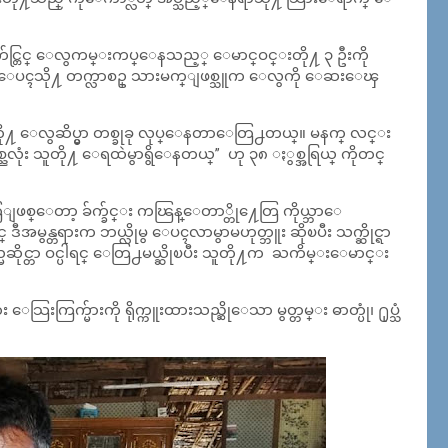
္းက်င္တြင္ ေလွကမ္းကပ္ေနသည့္ ေမာင္ဝင္းတို႔ ၃ ဦးကို
ေပၚသို႔ တက္လာစဥ္ သားမက္ျဖစ္သူက ေလွကို ေဆးေၾ
တို႔ ေလွဆိပ္မွာ တစ္ခုခု လုပ္ေနတာေတြ႕တယ္။ မနက္ လင္း
ညလုံး သူတို႔ ေရထဲမွာရွိေနတယ္” ဟု ၃၈ ႏွစ္အရြယ္ ကိုတင္
ျဖစ္ေတာ့ ခ်က္ခ်င္း ကၽြန္ေတာ္တို႔ေတြ ကိုယ္ဘာေ
မွန္တရားက ဘယ္လိုမွ ေပၚလာမွာမဟုတ္ဘူး ဆိုၿပီး သက္ဆိုင္ရာ
ုင္တာ ဝင္ပါရင္ ေတြ႕မယ္ဆိုၿပီး သူတို႔က ႀကိမ္းေမာင္း
ြးကြက္မ်ားကို ရိုက္ကူးထားသည္ဆိုေသာ မွတ္တမ္း ဓာတ္ပုံ၊ ႐ုပ္သံ