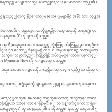
ရွိခဲ့ရသည္ဟု ေျပာသည္။ ေစာင္ကိုလည္း ေမာင္ဝင္းတို႔၏ ၿ
မရွိသည့္အတြက္ နိုင္ငံေတာ္သမၼတ၊ ျမန္မာနိုင္ငံ အမ်ိဳး သား လူ႔အ
ပးၿပီး ျပန္လႊတ္ေပးလိုက္တယ္ဆိုေတာ့ အခုဆို တရား႐ုံး မွာ
နၾကၿပီ” ဟု ၎က ဆိုသည္။
ၾကဳံခဲ့ရေၾကာင္း၊ အမႈႏွစ္ခုလုံးတြင္ က်ဴးလြန္သူမွာ တစ္ဦးတ
င္း ၃ဝ ေက်ာ္က ပဲခူးျမစ္ထဲတြင္ ငါးဖမ္းၾကစဥ္ သတ္ျဖတ္
သက္ေသမွာလည္း ကြယ္လြန္သြားၿပီးျဖစ္ေသာေၾကာင့္
ၾကာင္း Myanmar Now ကို ေျပာၾကသည္။
ဲတြင္ မၾကာခဏ ေျပာဆိုေလ့ရွိေၾကာင္း ၎တို႔က ဆိုၾက
ူ႔ဖခင္ သတ္ျဖတ္ခံရမႈကို ျပန္ေဖာ္မည္ဟု ေျပာတတ္ေၾကာ
းက မတည့္ၾကဘူး။ မေသခင္ တစ္ပတ္ေလာက္ အလိုတုန္းကလ
္က ကၽြန္မဟာ သားေလး ေမြးၿပီးစ ၂ လ ဝန္းက်င္ေလးပဲ ရွိေ
ာယူခဲ့ရတာ” ဟု မေနျခည္ငုဝါက ဆိုသည္။ ၎သည္ ယခုအခါ ၅