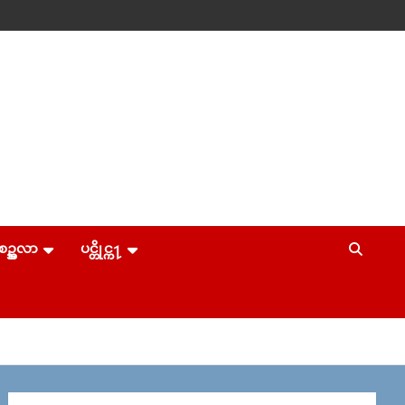
စဥ္အလာ
ပင္တိုင္က႑