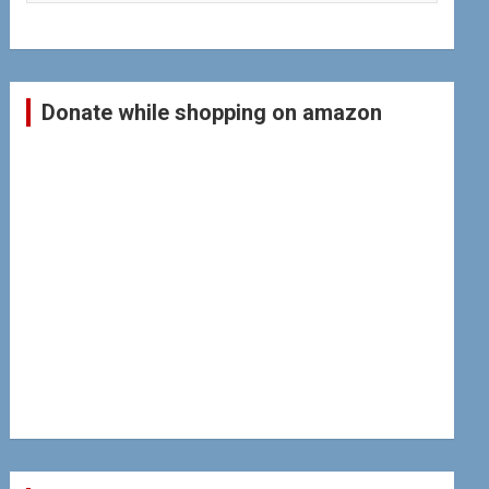
Donate while shopping on amazon