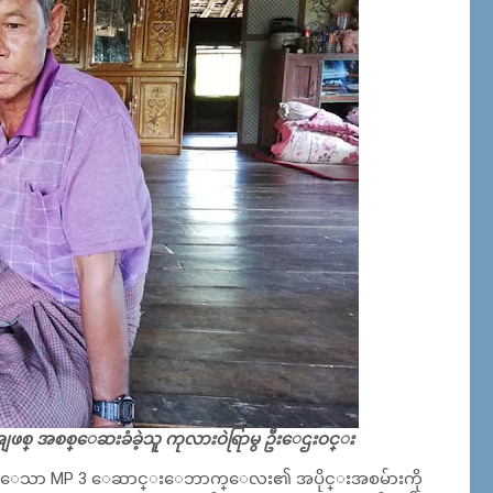
ျဖစ္ အစစ္ေဆးခံခဲ့သူ ကုလားဝဲရြာမွ ဦးေဌးဝင္း
ျပဳခဲ့ေသာ MP 3 ေဆာင္းေဘာက္ေလး၏ အပိုင္းအစမ်ားကို