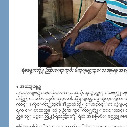
ရဲစခန္းသို႔ သြားေရာက္ၿပီး မ်က္ျမင္သက္ေသအျဖစ္ အစစ္ေ
● အမႈျဖစ္စဥ္
အခင္းျဖစ္ည အေစာပိုင္းက ေသဆုံးသူႏွင့္အတူ အေဖာ္အျဖစ္ ရွိခ
အိမ္သို႔ ေခတၱျပန္ၿပီး ကမ္းပါးသို႔ ျပန္လာစဥ္ တုတ္၊ လွံ
ကာင္း၊ ကိုေက်ာ္လတ္၏ အိပ္ယာထဲသို႔ ေမာင္ဝင္းက လွံျ
၎က ေျပာသည္။ ထို ၃ ဦးက ကိုေက်ာ္လတ္ကို ျခင္ေထာင္၊ ေစာ
ည္။ သူျမင္ေတြ႕ခဲ့ရသည္မ်ားကို ရဲထံ အစစ္ခံၿပီးျဖစ္သည္ဟ
၅၆ ႏွစ္အရြယ္ ဦးေဌးဝင္းက ထိုညဦးပိုင္းတြင္ ေမာင္ဝင