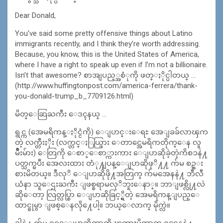
Dear Donald,
You’ve said some pretty offensive things about Latino
immigrants recently, and I think they’re worth addressing.
Because, you know, this is the United States of America,
where I have a right to speak up even if I’m not a billionaire.
Isn’t that awesome? စာအျပည့္အစံုကို ဖတ္ႏိုင္ပါတယ္ …
(http://www.huffingtonpost.com/america-ferrera/thank-
you-donald-trump_b_7709126.html)
မိတ္ေဆြႀကီး ေဒၚနယ္ …
ရွင္က (အေမရိကန္ႏိုင္ငံကို) ေျပာင္းေရႊ အေျခခ်လာၾက
တဲ့ လက္တီးႏိုး (လက္တင္ႏြယ္ဖြား ေတာင္အေမရိကတိုက္ေန လူ
မ်ဳိးမ်ား) ေတြကို ေစာ္ေစာ္ကားကား ေျပာဆိုခဲ့တဲ့ကိစၥနဲ႔
ပတ္သက္ၿပီး အေလးထား တံု႔ျပန္ေျပာဆိုဖုိ႔႔ က်မ စဥ္း
စားမိတယ္။ ဒီလုိ ေျပာဆိုဖို႔အတြက္ က်မအေနနဲ႔ ဘီလီ
ယံနာ သူေဌးႀကီး ျဖစ္စရာမလုိဘူးေနာ္။ ဘာျဖစ္လို႔လဲ
ဆိုေတာ့ လြတ္လပ္စြာ ေျပာဆိုခြင့္ရွိတဲ့ အေမရိကန္ျပည္ေ
ထာင္စုမွာ ျဖစ္ေနလို႔ေပါ့။ ဘယ္ေလာက္ မိုက္လဲ။
ဒါနဲ႔ က်မ ရွင္ေျပာဆိုတာကို ၾကားမိတာက ရွင္အေနနဲ႔