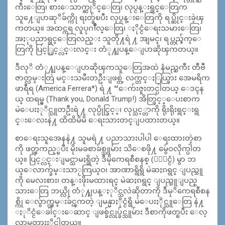
ကီးေတြ၊ စားေသာက္ဆုိင္ေတြ၊ လုပ္ငန္းရွင္ေတြက
သူ႔ေျပာဆုိခ်က္ကို ရႈတ္ခ်ၿပီး လုပ္ငန္းေတြကို ရပ္ဆိုင္းခဲ့ၾ
ကတယ္။ အထင္ကရ လူပုဂၢိဳလ္ေတြ၊ ႏိုင္ငံေရးသမားေတြ၊
အႏုပညာရွင္ေတြလည္း သူတို႔ရဲ ႔ အျမင္၊ ရပ္တည္ခ်က္ေ
တြကို ပြင့္ပြင့္လင္းလင္း တံု႔ျပန္ေျပာဆိုၾကတယ္။
ဒီလုိ တံု႔ျပန္ေျပာဆိုၾကသူေတြအထဲ နံမည္ႀကီး တီဗီ
ဇာတ္လမ္းတြဲ မင္းသမီးတဦးျဖစ္တဲ့ လက္တင္ႏြယ္ဖြား အေမရိက
ဖာရီရ (America Ferrera*) ရဲ ႔ “ေက်းဇူးတင္ပါတယ္ ေဒၚန
ယ္ ထရမ္ပ္ (Thank you, Donald Trump!) အိတ္ဖြင့္ေပးစာက
မဲေပးႏုိင္သူတဦးရဲ ႔ လုပ္ပိုင္ခြင့္၊ လုပ္သင့္တာကို ရိုးရိုးရွင္းရွ
င္းေလးနဲ႔ ထိထိမိမိ ေရးသားတင္ျပထားတယ္။
စာေရးသူအေနနဲ႔ သူမရဲ ႔ ပညာသားပါပါ ေရးထားတဲ့စာ
ကို ဖတ္ၾကည့္ၿပီး မိုးမခစာခ်စ္သူမ်ား သိေစဖို႔ မွ်ေဝလိုက္ပါတ
ယ္။ ပြင့္လင္းျမင္သာမႈရွိတဲ့ ဒီမိုကေရစီစနစ္ (ႏိုင္ငံ) မွာ ဘ
ယ္ေလာက္ခ်မ္းသာႂကြယ္ဝ၊ အာဏာရွိရွိ မဲဆႏၵရွင္ ျပည္သူ
ကို မေလးစား၊ တန္းဖိုးမထားရင္ မဲဆႏၵရွင္ ျပည္သူျပည္
သားေတြ ဘယ္လို တံု႔ျပန္ႏုိင္သလဲဆိုတာကို ဒီမုိကေရစီစန
စ္ကို ေလွ်ာက္လွမ္းခ်င္ၾကတဲ့ ျမန္မာႏိုင္ငံရွိ မဲေပးႏိုင္သူေတြ နဲ႔
ႏုိင္ငံေခါင္းေဆာင္ ျဖစ္ခ်င္လုပ္ခ်င္သူမ်ား ဒီစာကိုဖတ္ၿပီး ေလ့
လာမွတ္သားႏိုင္ပါတယ္။