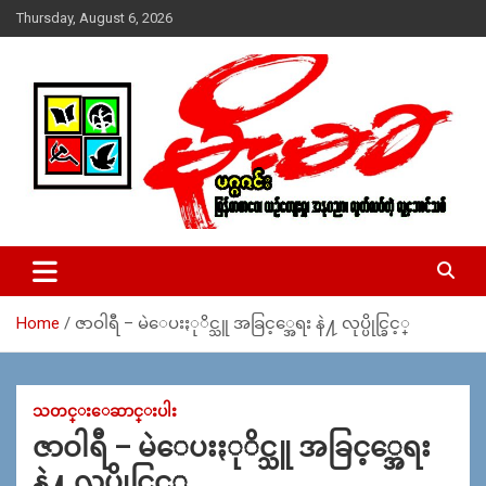
Skip
Thursday, August 6, 2026
to
content
USA – editors @ moemaka.net ((510) 854-6501)။ ရန္ကုန္ ဆက္သြ
MoeMaKa Burmese News &
ယ္ေရး – အမွတ္ ၂၅၄၊ ပထပ္၊ လမ္း ၄၀၊ ေက်ာက္တံတား၊ ရန္ကုန္။
Media
(ဖုုံး – ၀၉ ၂၅၂ ၂၄၉ ၀၉၄ ၊ ၀၉ ၄၂၁ ၇၄၃ ၇၅၃ ၊ ၀၉ ၅၀၄ ၁၀ ၅၈) ျ
ဖန္႔ခ်ိေရး – ဆိပ္ကမ္းသာစာေပ – အမွတ္ ၁၃ / ၃၈ လမ္း။ ပလာ
Home
ဇာဝါရီ – မဲေပးႏုိင္သူ အခြင့္အေရး နဲ႔ လုပ္ပိုင္ခြင့္
ဇာေစ်းသစ္ ။ ၀၉ ၇၈၆၈၃၇ ၃၀၅ / ၀၉ ၉၆၃၆၉၉၈၃၄
သတင္းေဆာင္းပါး
ဇာဝါရီ – မဲေပးႏုိင္သူ အခြင့္အေရး
နဲ႔ လုပ္ပိုင္ခြင့္