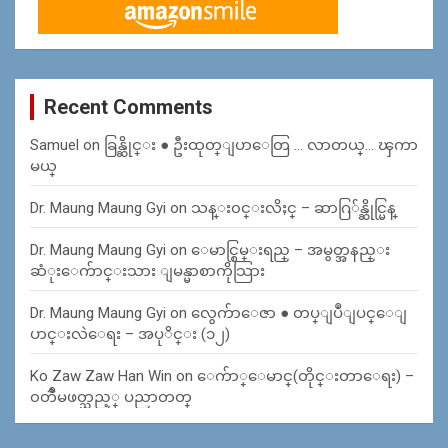
Recent Comments
Samuel
on
ခြန္ဆိုင္း ● ဦးထုတ္ျပာေတြ … လာတယ္… ၾကာ
မယ္
Dr. Maung Maung Gyi
on
သန္း၀င္းလိႈင္ – ဆာဂြ်န္ဆိုင္မြန္
Dr. Maung Maung Gyi
on
ေမာင္စြမ္းရည္ – အမွတ္အနည္း
ဆံုးေက်ာင္းသား ျမန္မာစာကိုသြား
Dr. Maung Maung Gyi
on
လွေက်ာေဇာ ● တပ္ျပဳျပင္ေျ
ပာင္းလဲေရး – အပုိင္း (၁၂)
Ko Zaw Zaw Han Win
on
ေက်ာ္ေမာင္(တိုင္းတာေရး) –
၀တၳဳမဖတ္သည့္ ပညာတတ္