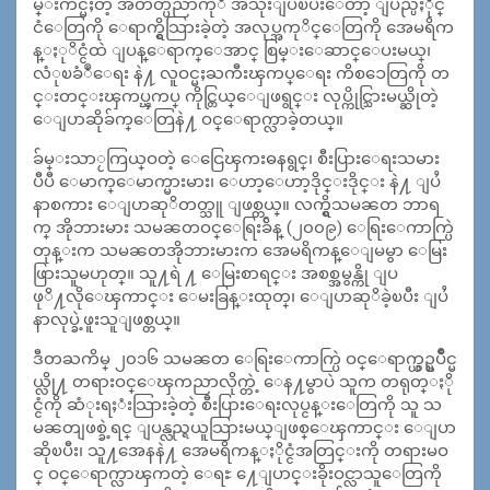
မ္းက်င္မႈတဲ့ အတတ္ပညာကုိ အသုံးျပဳၿပီးေတာ့ ျပည္ပႏိုင္
ငံေတြကို ေရာက္ရွိသြားခဲ့တဲ့ အလုပ္အကုိင္ေတြကို အေမရိက
န္ႏုိင္ငံထဲ ျပန္ေရာက္ေအာင္ စြမ္းေဆာင္ေပးမယ္၊
လံုၿခံဳေရး နဲ႔ လူဝင္မႈႀကီးၾကပ္ေရး ကိစၥေတြကို တ
င္းတင္းၾကပ္ၾကပ္ ကိုင္တြယ္ေျဖရွင္း လုပ္ကိုင္သြားမယ္ဆိုတဲ့
ေျပာဆိုခ်က္ေတြနဲ႔ ဝင္ေရာက္လာခဲ့တယ္။
ခ်မ္းသာႂကြယ္ဝတဲ့ ေငြေၾကးဓနရွင္၊ စီးပြားေရးသမား
ပီပီ ေမာက္ေမာက္မားမား၊ ေဟာ့ေဟာ့ဒိုင္းဒိုင္း နဲ႔ ျပႆ
နာစကား ေျပာဆုိတတ္သူ ျဖစ္တယ္။ လက္ရွိသမၼတ ဘာရ
က္ အိုဘားမား သမၼတဝင္ေရြးခ်ိန္ (၂၀၀၉) ေရြးေကာက္ပြဲ
တုန္းက သမၼတအိုဘားမားက အေမရိကန္ေျမမွာ ေမြး
ဖြားသူမဟုတ္။ သူ႔ရဲ ႔ ေမြးစာရင္း အစစ္အမွန္ကို ျပ
ဖုိ႔လိုေၾကာင္း ေမးခြန္းထုတ္၊ ေျပာဆုိခဲ့ၿပီး ျပႆ
နာလုပ္ခဲ့ဖူးသူျဖစ္တယ္။
ဒီတႀကိမ္ ၂၀၁၆ သမၼတ ေရြးေကာက္ပြဲ ဝင္ေရာက္ယွဥ္ၿပိဳင္မ
ယ္လို႔ တရားဝင္ေၾကညာလိုက္တဲ့ ေန႔မွာပဲ သူက တရုတ္ႏို
င္ငံကို ဆံုးရႈံးသြားခဲ့တဲ့ စီးပြားေရးလုပ္ငန္းေတြကို သူ သ
မၼတျဖစ္ခဲ့ရင္ ျပန္လည္ရယူသြားမယ္ျဖစ္ေၾကာင္း ေျပာ
ဆိုၿပီး၊ သူ႔အေနနဲ႔ အေမရိကန္ႏိုင္ငံအတြင္းကို တရားမဝ
င္ ဝင္ေရာက္လာၾကတဲ့ ေရႊ ႔ေျပာင္းခိုးဝင္လာသူေတြကို