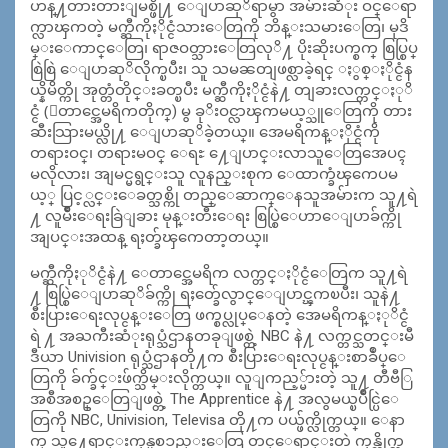
ဟန္႔တားတားျမစ္ဖို႔ ေျပာဆုိရာမွာ အမ်ားဆံုး ဝင္ေရာ
က္လာၾကတဲ့ မက္ဆီကိုႏိုင္ငံသားေတြကို ဘိန္းသမားေတြ၊ မုဒိ
မ္းေကာင္ေတြ၊ ရာဇဝတ္သားေတြလုိ႔ ပိုးဆိုးပက္စက္ စြပ္စြပ္
စြဲစြဲ ေျပာဆုိလိုက္ၿပီး၊ သူ သမၼတျဖစ္လာခဲ့ရင္ ႏွစ္ႏိုင္ငံန
ယ္နိမိတ္ကို အုတ္တံတိုင္းခတ္ၿပီး မက္ဆီကိုႏိုင္ငံနဲ႔ တျခားလက္တင္ႏုိ
င္ငံ (ေတာင္အေမရိကတိုက္) မွ ခုိးဝင္လာၾကမယ့္သူေတြကို တား
ဆီးသြားမယ္လို႔ ေျပာဆုိခဲ့တယ္။ အေမရိကန္ႏိုင္ငံကို
တရားဝင္၊ တရားမဝင္ ေရႊ ႔ေျပာင္းလာသူေတြအေပၚ
မလိုလား၊ အျမင္မရွင္းသူ လူနည္းစုက ေထာက္ခံၾကေပမ
ယ့္ ပြင့္လင္းေခတ္သစ္ကို တည္ေဆာက္ေနသူအမ်ားက သူ႔ရဲ
႔ လူမ်ဳိးေရးခြဲျခား မုန္းတီးေရး စြပ္စြဲေဟာေျပာခ်က္ကို
အျပင္းအထန္ ရႈတ္ခ်ၾကေတာ့တယ္။
မက္ဆီကိုႏုိင္ငံနဲ႔ ေတာင္အေမရိက လက္တင္ႏိုင္ငံေတြက သူ႔ရဲ
႔ စြပ္စြဲေျပာဆုိခ်က္ကို ရႈတ္ခ်ေလွာင္ေျပာင္ၾကၿပီး၊ သူနဲ႔
စီးပြားေရးလုပ္ငန္းေတြ ဖက္စပ္လုပ္ေနတဲ့ အေမရိကန္ႏုိင္ငံ
ရဲ ႔ အႀကီးဆံုးရုပ္သံဌာနတခုျဖစ္တဲ့ NBC နဲ႔ လက္တင္သတင္းမီ
ဒီယာ Univision ရုပ္သံဌာနတို႔က စီးပြားေရးလုပ္ငန္းစာခ်ဳပ္ေ
တြကို ခ်က္ခ်င္းဖ်က္သိမ္းလိုက္တယ္။ လူျကည့္မ်ားတဲ့ သူ႔ တီဗီြ
အစီအစဥ္ေတြျဖစ္တဲ့ The Apprentice နဲ႔ အလွမယ္ၿပိဳင္ပြဲေ
တြကို NBC, Univision, Televisa တို႔က ပယ္ဖ်က္လိုက္တယ္။ ေနာ
က္ သူ႔ေရာင္းကုန္ပစၥည္းေတြ တင္ေရာင္းတဲ့ ကုန္တိုက္ႀ