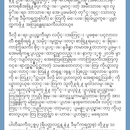
ကေရစီအဖြဲ႔ခ်ဳပ္၊ က်ဥ္းေျမာင္းတဲ့ အမ်ဳိးသားေရး၊ လူ
မ်ုိးေရး၊ ဘာသာေရး အေျခမခံတဲ့ တုိင္းရင္းသားလူ
မ်ုိးစု ဒီမိုကရက္တစ္ပါတီ) ေတြကို မဲေပးေရြးခ်ယ္တက္ေျမွာ
က္ၾကဖို႔ အလြန္အေရးႀကီးပါတယ္။
ဒီလို ေရႊျပည္ႀကီးမွာ လပိုင္းအတြင္း ျဖစ္ေပၚလာလ
တၱံ စစ္အစိုးရရဲ ႔ သမိုင္းမွတ္တမ္းတင္၊ စာဖြဲ႔ရမယ့္ ေရြးေ
ကာက္ပြဲႀကီး စိုင္းျပင္းေနခ်ိန္မွာ ကမာၻ႔တဘက္ျခမ္း
အေမရိကန္ျပည္ေထာင္စုမွာလည္း ေနာက္ႏွစ္ ၂၀၁၆ မွာ
က်င္းပျပဳလုပ္မယ့္ အေထြေထြေရြးေကာက္ပြဲႀကီးအတြက္
ဝင္ေရာက္ယွဥ္ၿပိဳင္ခ်င္ၾကတဲ့ သမၼတေလာင္းေတြ၊ ကိုယ္စားလွ
ယ္ေလာင္းေတြနဲ႔ တရုန္းရုန္း ပြဲစည္းဆူလာေနတာ
ကို ေတြ႔ႏုိင္တယ္။ ဒီလို မ်ားျပားလွတဲ့ အေရာင္အေသြးစံု ကို
ယ္စားလွယ္ေလာင္းေတြက သူတို႔ရဲ ႔ မူဝါဒလမ္းစဥ္၊
ယံုၾကည္ခံယူခ်က္ နဲ႔ တုိင္းျပည္နဲ႔ ျပည္သူျပည္သားေ
တြအတြက္ ဘယ္လို စြမ္းေဆာင္လုပ္ၾကမယ္ဆိုတာေတြကို အား
သြန္ခြန္စိုက္ မဲဆြယ္ေဟာေျပာေနၾကေလၿပီ။ လပိုင္းအ
တြင္း က်င္းပျပဳလုပ္ေတာ့မယ့္ ျမန္မာျပည္မွာေတာ့ ကိုယ္
စားလွယ္ေတြ လြတ္လပ္စြာ ေဟာေျပာခြင့္ မရေသး။
ပါတီႀကီးႏွစ္ရပ္ (ရီပတ္ဘလင္ကန္ နဲ႔ ဒီမုိကရက္တစ္) တို႔မွ သ