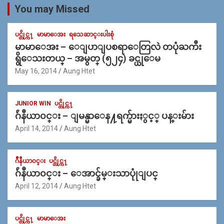
You may Missed
ပင္တိုင္က႑
မာမာေအး
ရသေဆာင္းပါးစုံ
မာမာေအး – ေျပာျပစရာေတြလဲ တပုံႀကီး
ရွိေသးတယ္ – အမွတ္ (၅၂၄) ခင္ယုေမ
May 16, 2014
Aung Htet
JUNIOR WIN
ပင္တိုင္က႑
ဂ်ဴနီယာ၀င္း – ျမန္မာေန႔ရက္မ်ားႏွင့္ ပန္းမ်ား
April 14, 2014
Aung Htet
ဂ်ဳနီယာ၀င္း
ပင္တိုင္က႑
ဂ်ဴနီယာ၀င္း – ေအာင္ခ်မ္းသာပုုံျပင္
April 12, 2014
Aung Htet
ပင္တိုင္က႑
မာမာေအး