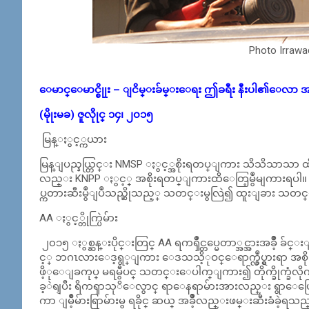
Photo Irrawad
ေမာင္ေမာင္စိုုး – ျငိမ္းခ်မ္းေရး ဤခရီး နီးပါ၏ေလာ အပ
(မိုုးမခ) ဇူလိုုင္ ၁၄၊ ၂၀၁၅
မြန္ႏွင့္ကယား
မြန္ျပည္နယ္တြင္း NMSP ႏွင့္အစိုးရတပ္ျကား သိသိသာသ
လည္း KNPP ႏွင့္ အစိုးရတပ္ျကားထိေတြ့မွဳမျကားရပါ။ ကရင္နီ 
ပ္ကတားဆီးမွဳျပဳသည္ဆိုသည့္ သတင္းမွလြဲ၍ ထူးျခား သတင္
AA ႏွင့္တိုက္ပြဲမ်ား
၂၀၁၅ ႏွစ္ဆန္းပိုင္းတြင္ AA ရကၡိဳင္တပ္မေတာ္အင္အားအခ်ိ
င့္ ဘဂၤလားေဒ့ရွ္ျကား ေဒသသိ့ုဝင္ေရာက္လွဳပ္ရွားရာ အစိုးရ
ဖိ့ုေျခကုပ္ မရမွီပင္ သတင္းေပါက္ျကား၍ တိုက္ခိုက္ခံလိုက္ရ
ခ့ဲရျပီး ရိကၡာသုိေလွာင္ ရာေနရာမ်ားအားလည္း ရွာေဖြေတြ့ရ
ကာ ျမိဳ့မ်ားရြာမ်ားမွ ရခိုင္ ဆယ္ အခ်ိဳ့လည္းဖမ္းဆီးခံခဲ့ရ