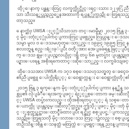
ထိ့ုေနာက္ ပန္ဆန္းတြင္ လက္နက္ကိုင္တိုင္းရင္းသား ၁၂ ဖ့ြဲ
သာ သီးသန့္ရပ္တည္သည့္အေနအထားကို ရပ္တန့္လိုက္သည္ကို ေတြ့ရသည
တာ့သည္။
ေနာက္ဆုံး UWSA ႏွင့္သိသိသာသာ တင္းမာမွဳမွာ ၂၀၁၅ ဇြန္လ 
င္ မိုင္းတုံႏွင့္ပုံပါက်င္ျကားတြင္ျဖစ္သည္။ လြယ္လန္း 
သမွာ မူလ ဝ ေဒသမဟုတ္ေသာ္လည္း ၁၉၉၄ ၁၉၉၅ တြင္ နဝတ အစိုးရ
စလႊတ္ရန္ စည္းရံုးခ့ဲျပီး ဝတိ့ုအား အေျခခ်ရန္ ခြင့္ျ
က္ ေဒသ ရွမ္းျပည္အလယ္ပိုင္းရွိ တပ္မ ၆၈ မွတပ္မ်ား ျပန္လည္ဆ
ယ္ရွားေပးရန္ အစိုးရကေတာင္းဆိုေသာ္လည္း လက္မခံသျဖင့္ တ
ထိုေဒသအား UWSA က ၁၇၁ စစ္ေဒသဟုသတ္မွတ္ ေခၚေဝၚပါသည္။
၏ညီျဖစ္သူ ေပါက္ယိုရိႏွင့္ ေဝေရွာက္ကန္း ေဝေရွာက္လုံတိ့ု၏ည
၂၀၁၅ ဇြန္ ၃ ရက္ေန့က မိုင္းတုံႏွင့္ပုံပါက်င္ျကား နန့္ဆိ
စ္တပ္၏ လုံျခံဳေရးအကူျဖင့္ ရဲႏွင့္သစ္ေတာက ဖမ္းဆီးလိုက
င့္ UWSA တပ္မ်ားကလည္း ထိုအစိုးရတပ္ႏွင့္ ရဲ သစ္ေတာမ်
ေယာက္ကို ျပန္လည္ဖမ္းဆီးလ္ိုက္သည္။ ဤသိ့ုျဖင့္ မိုင္းတုံ
င္ ႏွစ္ဖက္တပ္အင္အားေထာင္ခ်ီခ်ထားျပီး ရင္ဆိုင္ စစ္ျပင္ခ့ဲျ
သည္ကိုေတြ့ရသလို မိုင္းလားေဒသ တြင္း၌လည္း စစ္ျပင္ဆင္မွ
တဦးသိန္းစိန္က ေသနတ္သံ မထြက္ဘဲ ေျဖရွင္းရန္ ညႊန္ျကားခ