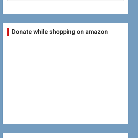
Donate while shopping on amazon