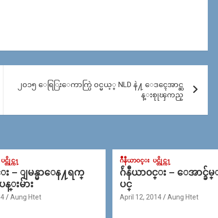
၂၀၁၅ ေရြြးေကာက္ပြဲ ၀င္မယ့္ NLD နဲ႔ ေဒၚေအာင္ဆ
န္းစုုၾကည္
ပင္တိုင္က႑
ဂ်ဳနီယာ၀င္း
ပင္တိုင္က႑
င္း – ျမန္မာေန႔ရက္
ဂ်ဴနီယာ၀င္း – ေအာင္ခ်မ
 ပန္းမ်ား
ပင္
14
Aung Htet
April 12, 2014
Aung Htet