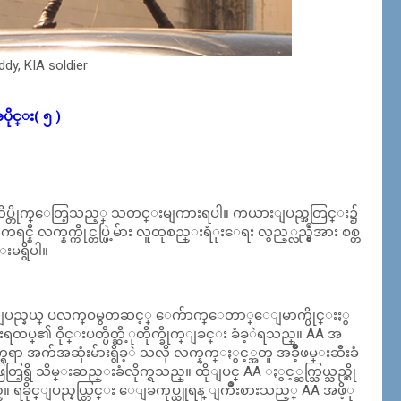
dy, KIA soldier
ိုင္း( ၅ )
ာ ထိပ္တိုက္ေတြ့သည့္ သတင္းမျကားရပါ။ ကယားျပည္အတြင္း၌
လက္နက္ကိုင္တပ္ဖြဲ့မ်ား လူထုစည္းရံုးေရး လွည့္လည္မွဳအား စစ္တ
းမရွိပါ။
ဳ့ ခ်င္းျပည္နယ္ ပလက္ဝမွတဆင့္ ေက်ာက္ေတာ္ေျမာက္ပိုင္းႏွ
တပ္၏ ဝိုင္းပတ္ပိတ္ဆိ့ုတိုက္ခိုက္ျခင္း ခံခ့ဲရသည္။ AA အ
ရာ အက်အဆုံးမ်ားရွိခ့ဲ သလို လက္နက္ႏွင့္အတူ အခ်ိဳ့ဖမ္းဆီးခံ
ွိ သိမ္းဆည္းခံလိုက္ရသည္။ ထိုျပင္ AA ႏွင့္ဆက္သြယ္သည္ဆို
သည္။ ရခိုင္ျပည္နယ္တြင္း ေျခကုပ္ယူရန္ ျကိဳးစားသည့္ AA အဖိ့ု