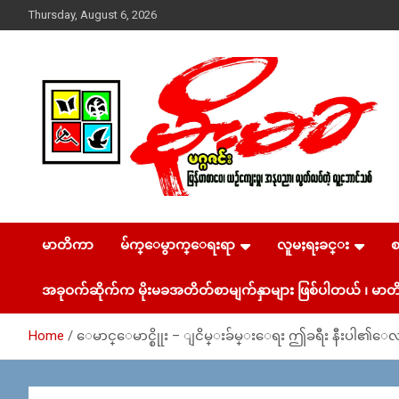
Skip
Thursday, August 6, 2026
to
content
USA – editors @ moemaka.net ((510) 854-6501)။ ရန္ကုန္ ဆက္သြ
MoeMaKa Burmese
ယ္ေရး – အမွတ္ ၂၅၄၊ ပထပ္၊ လမ္း ၄၀၊ ေက်ာက္တံတား၊ ရန္ကုန္။
(ဖုုံး – ၀၉ ၂၅၂ ၂၄၉ ၀၉၄ ၊ ၀၉ ၄၂၁ ၇၄၃ ၇၅၃ ၊ ၀၉ ၅၀၄ ၁၀ ၅၈)
မာတိကာ
မ်က္ေမွာက္ေရးရာ
လူမႈရႈခင္း
News & Media
ျဖန္႔ခ်ိေရး – ဆိပ္ကမ္းသာစာေပ – အမွတ္ ၁၃ / ၃၈ လမ္း။ ပ
လာဇာေစ်းသစ္ ။ ၀၉ ၇၈၆၈၃၇ ၃၀၅ / ၀၉ ၉၆၃၆၉၉၈၃၄
အခုဝက်ဆိုက်က မိုးမခအတိတ်စာမျက်နှာများ ဖြစ်ပါတယ် ၊ မာတိ
Home
ေမာင္ေမာင္စိုုး – ျငိမ္းခ်မ္းေရး ဤခရီး နီးပါ၏ေလာ