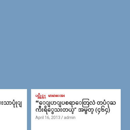
ပင္တိုင္က႑
မာမာေအး
္းသာပုုံျ
“ေျပာျပစရာေတြလဲ တပံုႀ
ကီးရိွေသးတယ္” အမွတ္ (၄၆၄)
April 16, 2013
admin