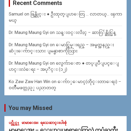
Recent Comments
Samuel
on
ခြန္ဆိုင္း ● ဦးထုတ္ျပာေတြ … လာတယ္… ၾကာ
မယ္
Dr. Maung Maung Gyi
on
သန္း၀င္းလိႈင္ – ဆာဂြ်န္ဆိုင္မြန္
Dr. Maung Maung Gyi
on
ေမာင္စြမ္းရည္ – အမွတ္အနည္း
ဆံုးေက်ာင္းသား ျမန္မာစာကိုသြား
Dr. Maung Maung Gyi
on
လွေက်ာေဇာ ● တပ္ျပဳျပင္ေျ
ပာင္းလဲေရး – အပုိင္း (၁၂)
Ko Zaw Zaw Han Win
on
ေက်ာ္ေမာင္(တိုင္းတာေရး) –
၀တၳဳမဖတ္သည့္ ပညာတတ္
You may Missed
ပင္တိုင္က႑
မာမာေအး
ရသေဆာင္းပါးစုံ
မာမာေအး – ေျပာျပစရာေတြလဲ တပုံႀကီး