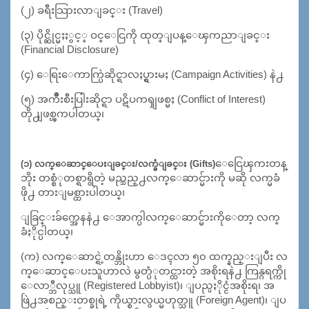
(၂) ခရီးသြားလာျခင္း (Travel)
(၃) ပိုင္ဆိုင္မႈႏွင့္ ဝင္ေငြကို ထုတ္ျပန္ေၾကညာျခင္း
(Financial Disclosure)
(၄) ေရြးေကာက္ပြဲဆိုင္ရာလႈပ္ရွားမႈ (Campaign Activities) နဲ႕
(၅) အက်ိဳးစီးပြါးဆိုင္ရာ ပဋိပကၡျဖစ္မႈ (Conflict of Interest)
တို႕ျဖစ္ၾကပါတယ္၊
ေငြေၾကးတန္
(၁) လက္ေဆာင္ေပးျခင္း/လက္ခံျခင္း (Gifts)
ဘိုး တစ္စံုတစ္ရာရွိတဲ့ မည္သည္႕လက္ေဆာင္မ်ားကို မဆို လက္မခံ
ဖို႕ တားျမစ္ထားပါတယ္၊
ျခြင္းခ်က္အေနနဲ႕ ေအာက္ပါလက္ေဆာင္မ်ားကိုေတာ့ လက္
ခံႏိုင္ပါတယ္၊
(
က) လက္ေဆာင္ရဲ့တန္ဘိုးဟာ ေဒၚလာ ၅၀ ထက္နည္းျပီး လ
က္ေဆာင္ေပးသူဟာလဲ မွတ္ပံုတင္ထားတဲ့ အစိုးရနဲ႕ ကြန္ဂရက္ကို
ေလာ္ဘီလုပ္သူ (Registered Lobbyist)၊ ျပည္ပႏိုင္ငံအစိုးရ၊ အ
ဖြဲ႕အစည္းတစ္ခုရဲ့ ကိုယ္စားလွယ္မဟုတ္သူ (Foreign Agent)၊ ျပ