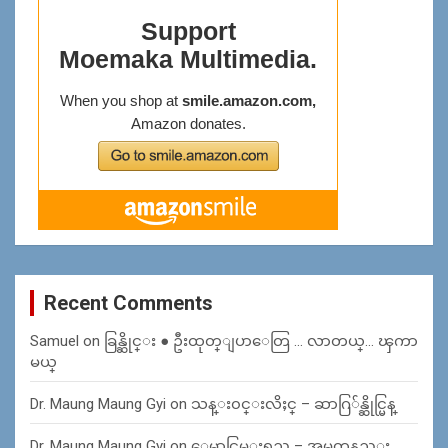
Recent Comments
Samuel
on
ခြန္ဆိုင္း ● ဦးထုတ္ျပာေတြ … လာတယ္… ၾကာ
မယ္
Dr. Maung Maung Gyi
on
သန္း၀င္းလိႈင္ – ဆာဂြ်န္ဆိုင္မြန္
Dr. Maung Maung Gyi
on
ေမာင္စြမ္းရည္ – အမွတ္အနည္း