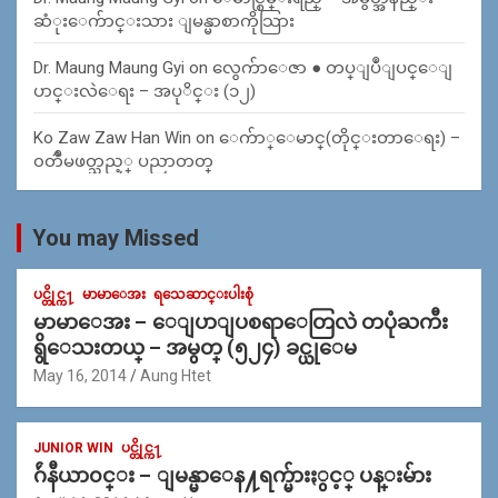
ဆံုးေက်ာင္းသား ျမန္မာစာကိုသြား
Dr. Maung Maung Gyi
on
လွေက်ာေဇာ ● တပ္ျပဳျပင္ေျ
ပာင္းလဲေရး – အပုိင္း (၁၂)
Ko Zaw Zaw Han Win
on
ေက်ာ္ေမာင္(တိုင္းတာေရး) –
၀တၳဳမဖတ္သည့္ ပညာတတ္
You may Missed
ပင္တိုင္က႑
မာမာေအး
ရသေဆာင္းပါးစုံ
မာမာေအး – ေျပာျပစရာေတြလဲ တပုံႀကီး
ရွိေသးတယ္ – အမွတ္ (၅၂၄) ခင္ယုေမ
May 16, 2014
Aung Htet
JUNIOR WIN
ပင္တိုင္က႑
ဂ်ဴနီယာ၀င္း – ျမန္မာေန႔ရက္မ်ားႏွင့္ ပန္းမ်ား