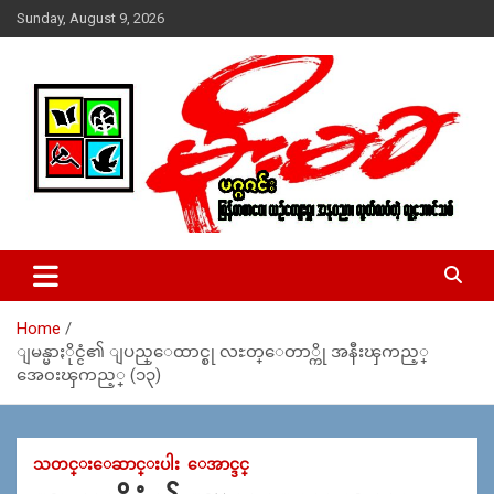
Skip
Sunday, August 9, 2026
to
content
USA – editors @ moemaka.net ((510) 854-6501)။ ရန္ကုန္ ဆက္သြ
MoeMaKa Burmese News &
ယ္ေရး – အမွတ္ ၂၅၄၊ ပထပ္၊ လမ္း ၄၀၊ ေက်ာက္တံတား၊ ရန္ကုန္။
Media
(ဖုုံး – ၀၉ ၂၅၂ ၂၄၉ ၀၉၄ ၊ ၀၉ ၄၂၁ ၇၄၃ ၇၅၃ ၊ ၀၉ ၅၀၄ ၁၀ ၅၈) ျ
ဖန္႔ခ်ိေရး – ဆိပ္ကမ္းသာစာေပ – အမွတ္ ၁၃ / ၃၈ လမ္း။ ပလာ
Home
ဇာေစ်းသစ္ ။ ၀၉ ၇၈၆၈၃၇ ၃၀၅ / ၀၉ ၉၆၃၆၉၉၈၃၄
ျမန္မာႏိုင္ငံ၏ ျပည္ေထာင္စု လႊတ္ေတာ္ကို အနီးၾကည့္
အေ၀းၾကည့္ (၁၃)
သတင္းေဆာင္းပါး
ေအာင္ဒင္