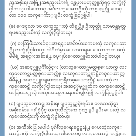
ည္ပအစိုးရ၊ အဖြဲ႕အစည္းမ်ားရဲ့ ဝန္ထမ္းမဟုတ္သူဆိုရင္ လက္ခံႏို
င္ပါတယ္၊ ဒါေတာင္မွ အဲဒီလက္ေဆာင္မ်ိဳးကို တစ္ႏွစ္ကို ေဒၚ
လာ ၁၀၀ ထက္ေက်ာ္ျပီး လက္ခံခြင့္မရွိပါ၊
(ခ) ေဒၚလာ ၁၀ ထက္နည္းတဲ့ တီရွပ္လို၊ ဦးထုတ္လို သာမာန္အမွတ္တ
ရပစၥည္းမ်ိဳးကို လက္ခံႏိုင္ပါတယ္၊
(ဂ) ေဆြမ်ိဳးသားခ်င္းအရင္းအခ်ာမ်ားကေပးတဲ့ လက္ေဆာ
င္ကို လက္ခံႏိုင္ပါတယ္၊ အဲဒီထဲမွာ ေယာကၡမ၊ ေယာကၹ စတဲ့
မိမိရဲ့ အရင္းအခ်ာနဲ႕ စပ္ျပီးေတာ္သူမ်ားလဲပါဝင္ပါတယ္၊
(ဃ) အဆင့္တူပုဂိၢဳလ္ခ်င္း (လႊတ္ေတာ္အမတ္တစ္ေယာက္က လႊ
တ္ေတာ္အမတ္တစ္ေယာက္ကို၊ လႊတ္ေတာ္အရာရွိတစ္ေယာက္က
မိမိနဲ႕ အဆင့္တူအျခားအရာရွိတစ္ေယာက္ကို) ေပးတဲ့ လ
က္ေဆာင္ကိုလက္ခံႏိုင္ပါတယ္၊ အဆင့္နိမ့္သူထံက လက္ေဆာင္ကို
ေမြးေန႕လို အထူးအခန္းအနားမ်ိဳးမွလြဲ၍ လက္ခံခြင့္မရွိပါ၊
(င) ျပည္ေထာင္စုအစိုးရ၊ ျပည္နယ္အစိုးရမ်ား၊ ေဒသဆိုင္ရာ
အစိုးရမ်ား၊ ႏိုင္ငံပိုင္ တကၠသိုလ္မ်ားက ဂုဏ္ျပဳျပီး ေပးတဲ့ လ
က္ေဆာင္မ်ားကို လက္ခံႏိုင္ပါတယ္၊
(စ) အက်ိဳးစီးပြါးမပါပဲ ပုဂိၢဳလ္ေရးခင္မင္မႈနဲ႕ ေပးတဲ့လက္ေ
ဆာင္မ်ားကို လက္ခံႏိုင္ပါတယ္၊ ဒါေတာင္မွ လက္ေဆာင္ရဲ့ တန္ဘိုးက