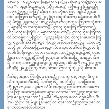
အထက္ပါ က်င့္ဝတ္ေတြမွာ က်ေနာ္တို႕အတြက္ မ်က္စိရွုပ္မွာကေ
တာ့ “ျပည္ပကိုယ္စားလွယ္ (သို႕မဟုတ္) အစိုးရနဲ႕ ကြန္ဂရက္ကို
ေလာ္ဘီလုပ္သူေတြ” ဆိုတဲ့ စကားလုံးေတြျဖစ္ပါလိမ့္မယ္၊
အဲဒါေတြက က်ေနာ္တို႕ႏိုင္ငံမွာ အခုထိေတာ့ မရွိေသးပါ၊ ဒီ
လို မ်က္စိရွုပ္္မႈအနည္းငယ္ကလြဲရင္ က်င့္ဝတ္ေတြအားလုံးဟာ
ျမန္မာႏိုင္ငံက လႊတ္ေတာ္ကိုယ္စားလွယ္ေတြ လိုက္နာသင့္တဲ့
က်င့္ဝတ္ေတြပါ၊ ျမန္မာလႊတ္ေတာ္ကိုယ္စားလွယ္ေတြဟာ
လဲ တာဝန္အရ ျပည္တြင္း၊ ျပည္ပခရီးေတြ ထြက္ေနၾက၊ ထြ
က္ၾကမွာပါ၊ အဲဒီခရီးစဥ္ေတြမွာ အစိုးရအစီအစဥ္နဲ႕ သြားတာရွိ
သလို ပုဂၢလိကအဖြဲ႕အစည္းမ်ား၊ ကုမၸဏီမ်ားစီစဥ္တာလဲ ရွိ
မွာပါ၊ ဒီခရီးစဥ္ေတြဟာ လႊတ္ေတာ္ကိုယ္စားလွယ္မ်ားရဲ့ တာဝ
န္ဆိုတဲ့ ေဘာင္ထဲမွာရွိေနဖို႕ရယ္၊ ပုဂၢလိကအဖြဲ႕အစည္းမ်ား
ရဲ့ လႊတ္ေတာ္ကိုယ္စားလွယ္အေပၚလႊမ္းမိုးမႈကို ကန္႕သတ္တား
ဆီးႏိုင္ဖို႕ရယ္အတြက္ က်င့္ဝတ္ေတြသတ္မွတ္ဖို႕လိုပါတယ္၊
ဒီက်င့္ဝတ္ေတြမရွိရင္ တာဝန္လို႕အေၾကာင္းျပျပီး ပုဂၢ
လိကကုမၸဏီမ်ားရဲ့ ေက်းဇူးနဲ႕ ငပလီတို႕၊ ေငြေဆာင္
တို႕မွာ ကမ္းေျခက သဲမ်ားအရည္အေသြးေကာင္းမေကာ
င္း
သြားေရာက္စစ္ေဆးမည့္ လႊတ္ေတာ္ကိုယ္စားလွယ္ေ
တြ၊ ေနျပည္ေတာ္နဲ႕ မိမိရဲ့ အိမ္ရွိရာကို ေလယဥ္အခမဲ့စီးျပီး
အပါတ္တိုင္းအျမဲျပန္ေနတဲ့ လႊတ္ေတာ္ကိုယ္စားလွယ္ေတြ
ေပၚလာမွာစိုးမိပါတယ္၊