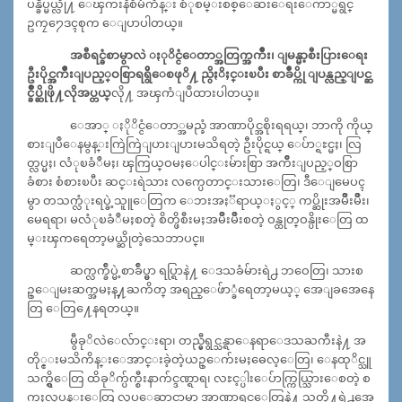
ပန္ခ်ဳပ္မယ္လို႔ ေၾကးနီစီမံကိန္း စံုစမ္းစစ္ေဆးေရးေကာ္မရွင္
ဥကၠ႒ေဒၚစုက ေျပာပါတယ္။
အစီရင္ခံစာမွာလဲ ႏုိင္ငံေတာ္အတြက္အက်ဳိး၊ ျမန္မာ့စီးပြားေရး
ဦးပိုင္အက်ဳိးျပည့္ဝစြာရရွိိေစဖုိ႔ ညွိႏိႈင္းၿပီး စာခ်ဳပ္ကို ျပန္လည္ျပင္ဆ
င္ခ်ဳပ္ဆိုဖို႔လိုအပ္တယ္
လို႔ အၾကံျပဳထားပါတယ္။
ေအာ္ ႏိုိင္ငံေတာ္အမည္ခံ အာဏာပိုင္အစိုးရရယ္၊ ဘာကို ကိုယ္
စားျပဳေနမွန္းကြဲကြဲျပားျပားမသိရတဲ့ ဦးပိုင္ရယ္ ေပ်ာ္ရႊင္မႈ၊ လြ
တ္လပ္မႈ၊ လံုၿခံဳမႈ၊ ၾကြယ္ဝမႈေပါင္းမ်ားစြာ အက်ဳိးျပည့္ဝစြာ
ခံစား စံစားၿပီး ဆင္းရဲသား လက္ပေတာင္းသားေတြ၊ ဒီေျမေပၚ
မွာ တသက္လံုးရပ္ခဲ့သူူေတြက ေဘးအႏၱရာယ္ႏွင့္ ကပ္ဆိုးအမ်ဳိးမ်ဳိး၊
မေရရာ၊ မလံုၿခံဳမႈစတဲ့ စိတ္ဖိစီးမႈအမ်ဳိးမ်ဳိးစတဲ့ ဝန္ထုတ္ဝန္ပိုးေတြ ထ
မ္းၾကရေတာ့မယ္ဆိုတဲ့သေဘာပင္။
ဆက္လက္ခ်ဳပ္မဲ့စာခ်ဳပ္မွာ ရပ္ရြာနဲ႔ ေဒသခံမ်ားရဲ႕ ဘဝေတြ၊ သားစ
ဥ္ေျမးဆက္အမႈန္႔ႀကိတ္ အရည္ေဖ်ာ္ခံရေတာ့မယ့္ အေျခအေနေ
တြ ေတြ႔ေနရတယ္။
မွီခုိလဲေလ်ာင္းရာ၊ တည္မွီရွင္သန္ရာေနရာေဒသႀကီးနဲ႔ အ
တို္င္းမသိကိန္းေအာင္းခဲ့တဲ့ယဥ္ေက်းမႈဓေလ့ေတြ၊ ေနထုိင္သူ
သက္ရွိေတြ ထိခုိက္ပ်က္စီးနာက်င္ဒဏ္ရာရ၊ လႊင့္ပါးေပ်ာက္ကြယ္သြားေစတဲ့ စ
က္မႈလုပ္ငန္းေတြ လုပ္ေဆာင္ရာမွာ အာဏာရွင္ေတြနဲ႔ သူတို႔ရဲ႕အေ