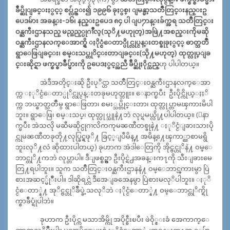
ခ်ဳပ္ဆိုျခင္းႏွင့္ စပ္လ်ဥ္း၍ ၁၉၉၆ ခုႏွစ္၊ ျမန္မာ့သတၳဳတြင္းနည္းဥ
ပေဒမ်ား အခန္း-၁၆၊ နည္းဥပေဒ ၈၄ ပါ ျပ႒ာန္းခ်က္အရ သတၳဳတြင္း
ဝန္ႀကီးဌာနသည္ မည္သည့္ပုဂၢဳိလ္(သုိ႔မဟုုတ္)အဖြဲ႔အစည္းကိုမဆို
ဝန္ႀကီးဌာနလက္ေအာက္ရွိ ႏို္င္ငံေတာ္ပိုင္လုပ္ငန္းတစ္ခုခုႏွင့္ ဓာတ္သတၳဳ
ရွာေဖြျခင္း၊ စမ္းသပ္တုိင္းတာျခင္း(သို႔မဟုတ္) ထုတ္လုပ္ျခ
င္းဆိုင္ရာ ဖက္စပ္စာခ်ဳပ္မ်ားကို ဥပေဒႏွင့္အညီ ခ်ဳပ္ဆိုႏိုင္သည္
ဟု ပါပါတယ္။
အဲဒီအတိုင္းဆို ဦးပုိင္ဟာ သတၳဳတြင္းဝန္ႀကီးဌာနလက္ေအာ
က္က ႏုိင္ငံေတာ္ပုိင္လုပ္ငန္းတခုမဟုတ္ဘူး။ ေနာက္ၿပီး ဦးပိုင္ကိုယ္ႏႈိ
က္က ဘယ္ဓာတ္သတၳဳမွ ရွာေဖြတာ၊ စမး္သပ္တိုင္းတာ၊ ထုတ္လုပ္တာမၾကားမိပါ
ဘူး။ ရွာေဖြ၊ စမ္းသပ္၊ ထုတ္လုပ္သူနဲ႔ဘဲ လုပ္ရမယ္လို႔ပါပါတယ္။ (ေနာ
က္ၿပီး အဲသလို မဆီမဆိုင္ပုဂၢလိကကုမၼဏီတစ္ခုနဲ႔ ႏုိင္ငံျခားသားပို
င္ကုမၼဏီတခုတို႔လုပ္ခြင့္ရဖုိ႔ ခြင့္ျပဳမိန္႔ အမိန္႔ေၾကာ္ညာစာမရွိ
ဘူးလုိ႔လဲ ဆိုထားပါတယ္) ခုဟာက အဲဒါေတြကို အိုင္ဗင္ဟုိနဲ႔ ဝမ္ေ
ဘာင္တုိ႔ကဘဲ လုပ္တာပါ။ ဒီျဖစ္စဥ္မွာ ဦးပိုင္ရဲ႕အခန္းက႑ကို သီးျခားမေ
တြ႔ရပါဘူး။ သူက သတၳဳတြင္းဝန္ႀကီးဌာနနဲ႔ ဝမ္ေဘာင္ၾကားမွာ ပြဲ
စားအဆင့္မ်ုဳိးပါ။ ဒါဆိုရင္လဲ ဒီအေျခအေနမွာ ပြဲစားမလုိပါဘူး။ ႏုိ
င္ငံေတာ္နဲ႔ အုိင္ဗင္ဟုိခ်ဳပ္ခဲ့သလုိဘဲ ႏိုင္ငံေတာ္နဲ႔ ဝမ္ေဘာင္တုိက္ရို
က္စာခ်ဳပ္ရုံပါဘဲ။
ခုဟာက ဦးပိုင္က မသာအိမ္ကို အပိုင္စီးၿပီး ဖဲဝို္င္းခံ အေကာက္ေ