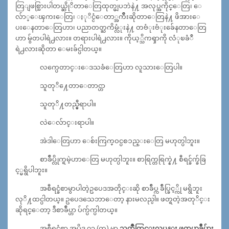
တြျဖစ္သြားပါတယ္ဆိုိတာေတြထုတ္မျပဘဲနဲ႔ အလုပ္အကိုင္ေတြ၊ ေ
လ်ာ္ေၾကးေတြ၊ ႏုိင္ငံေတာ္အက်ဳိးဆိုတာေတြနဲ႔ ဖိအားေ
ပးေနတာေတြဟာ၊ ပညာတတ္ႀကိမ္လံုးနဲ႔ တဗံုးဗံုးခ်ေနတာေတြ
ဟာ မွ်တပါရဲ႕လား။ တရားပါရဲ႕လား။ ကိုယ့္သိကၡာကို လံုၿခံဳ
ရဲ႕လားဆိုတာ ေမးခ်င္ပါတယ္။
လက္ပေတာင္းေဒသခံေတြဟာ လူသားေတြပါ။
သူတုိ႔ေတာေတာင္ဟာ
သူတုိ႔တည္မွီရာပါ။
လဲေလ်ာင္းရာပါ။
အဲဒါေတြဟာ ေစ်းကြက္ဝင္ပစၥည္းေတြ မဟုတ္ပါဘူး။
စာခ်ဳပ္လိုက္ရမဲ့ဟာေတြ မဟုတ္ပါဘူး။ စာရြက္တရြက္နဲ႔ စီရင္ခ်က္ခ်ခြ
င့္မရွိပါဘူး။
အစီရင္ခံစာမွာပါတဲ့ဥပေဒအတိုင္းဆို စာခ်ဳပ္က ခ်ဳပ္ခြင့္ကို မရွိဘူး
လုိ႔ထင္ပါတယ္။ ဥပေဒသေဘာေတာ့ နားမလည္ပါ။ ဖတ္ရတဲ့အတုိင္း
ဆိုရင္ေတာ့ ဒီစာခ်ဳပ္ဟာ ပ်က္ပ်က္ပါတယ္။
အစီရင္ခံစာ အပိုဒ္ ၇၃ (က) မွာ
သတၳဳတြင္းလုပ္ငန္း ဖက္စပ္စာခ်ဳပ္မ်ား