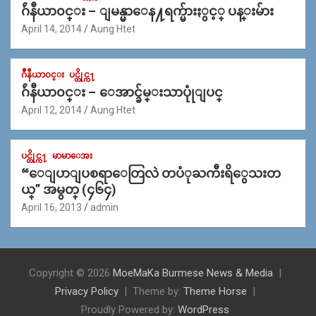
ဂ်ဴနီယာ၀င္း – ျမန္မာေန႔ရက္မ်ားႏွင့္ ပန္းမ်ား
April 14, 2014
Aung Htet
ဂ်ဳနီယာ၀င္း
ပင္တိုင္က႑
ဂ်ဴနီယာ၀င္း – ေအာင္ခ်မ္းသာပုုံျပင္
April 12, 2014
Aung Htet
ပင္တိုင္က႑
မာမာေအး
“ေျပာျပစရာေတြလဲ တပံုႀကီးရိွေသးတ
ယ္” အမွတ္ (၄၆၄)
April 16, 2013
admin
Copyright © 2026
MoeMaKa Burmese News & Media
Privacy Policy
Theme by:
Theme Horse
Proudly Powered by:
WordPress