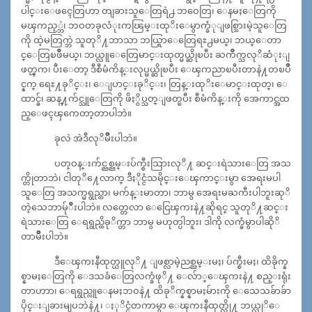
ပါင္းေဖၚေတြဟာ တျခားသူေတြရဲ႕ ဘဝေတြ၊ ေနမႈေတြကို
မၾကည့္ဘဲ၊ ဘဝတခုလံုးကၽြမ္းထုိးေမွာက္ခံုျဖစ္သြားမဲ့သူေတြ
ကို ထဲ့မတြက္ဘဲ သူတုိ႔ဘာသာ ဘယ္ရြာေတြေရႊ႕မယ္၊ ဘယ္ေတာ
င္ေတြၿဖိဳမယ္၊ ဘယ္လူေတြေမာင္းထုတ္မယ္ဆိုၿပီး ႀကိဳက္သလုိဆံုးျ
ဖတ္ၾက၊ ပီးေတာ့ ဒီစီမံကိန္းလုပ္မယ္ဆိုၿပီး ေၾကညာၿပီးတာနဲ႔တၿပဳိ
င္နက္ ေရႊ႔ခုိင္း၊ ေျပာင္းခုိင္း၊ တြန္းထုိးေမာင္းထုတ္၊ ေ
ထာင္ခ်၊ ဆန္႔က်င္သူေတြကို ဖိႏွိပ္သတ္ျဖတ္ၿပီး စီမံကိန္းကို အေကာင္အထ
ည္ေဖၚၾကေတာ့တာပါဘဲ။
ခုလဲ အဲဒီလုိမ်ိဳးပါဘဲ။
ပတ္ဝန္းက်င္ညစ္ညမ္းပ်က္စီးသြားလုိ႔ ဆင္းရဲသားေတြ အသ
က္တိုတာဘဲ၊ ငါတုိ႔ေလာက္ ဒီႏိုင္ငံသမိုင္းေၾကာင္းမွာ အေရးမပါ
သူေတြ အသက္မရွည္တာ၊ မက်န္းမာတာ၊ ဘာမွ အေရးမႀကီးပါဘူးဆုိ
တဲ့သေဘာမ်ုဳိးပါဘဲ။ လတ္တေလာ ေငြေၾကးနဲ႔ဆိုရင္ သူတုိ႔ဆင္း
ရဲသားေတြ ေရရွည္ထိခုိက္တာ ဘာမွ မဟုတ္ပါဘူး၊ ဒါကို လက္ခံမွာပါဆိုိ
တာမ်ဳိးပါဘဲ။
ဒီေၾကးနီထုတ္ယူလုိ႔ ျဖစ္လာမဲ့ညစ္ညမ္းမႈ၊ ပ်က္စီးမႈ၊ ထိခိုက္န
စ္နာမႈေတြကို ေဒသခံေတြလက္ခံဖုိ႔ ေလ်ာ္ေၾကးနဲ႔ စည္းရုံး
တာဟာာ၊ ေရရွည္လူေနမႈဘဝနဲ႔ ထိခုိက္နစ္နာမႈမ်ားကို ေသေသခ်ာခ်ာ
ပိုင္းျခားမျပဘဲနဲ႔၊ ႏုိင္ငံတကာမွာ ေၾကးနီထုတ္လို႔ ဘယ္လုိေ