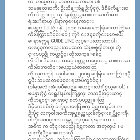
တဲ. တပ္မေတာ္ မာစတာႀကီးမ်ား ပါ၊
သမၼတႀကီး ဦးသိန္းစိန္က ဦးပိုင္၇ဲ. ဒီစီမံကိန္းႀ
ကီး ပ်က္သြားရင္ သူ.ေနာက္ကြယ္ကမာစတာႀကီးမ်ား
ရဲ.အႏၱရာယ္ (ေနာက္ေၾကာင္း
ၿပန္လွည္.ႏိုင္ပံု နဲ. ၂၀၁၅ သမၼတေရြးေကာက္ပြဲႀ
ကီးပ်က္သြားႏိုင္ေၿခ ) ကုိ ေဒၚစုကိုေၿပာၿပီး
ေနာက္ကေန GUIDE LINE လုပ္ေပးထားတာပါ ၊
ေဒၚစုကလည္းသမၼတ သိပ္ၿဖစ္ခ်င္ပါတယ္၊ တို
င္းၿပည္ကို ကယ္တင္ခ်င္၊ တိုးတက္ေစခ်င္
လို.ပါ ။ ဒီေတာ. ယခင္ စစ္တပ္က တပ္မေတာ္ မာစတာႀ
ကီးမ်ားကတိုင္းၿပည္သယံဇာတေတြ
ကို ယူလက္စနဲ. ယူပါေစ ၊ ၂၀၁၅ ေရြးေကာက္ပြဲ ႏို
င္ၿပီး သမၼတၿဖစ္ေရးအပ်က္မခံခ်င္ ၊
(ဒါမွအလံုးစံုၿပဳၿပင္ေၿပာင္းလဲႏိုင္မယ္ေပါ.) ၊
ၿမန္မာႏိုင္ငံ ေရွ.ေနမ်ားကြန္ယက္၊ ဘဘဦး၀င္းတင္ ၊
ကိုဟန္၀င္းေအာင္ စတဲ.ၿပည္သူေတြ၊
ဒီမိုကေရစီကို ခ်က္ခ်င္းေပြ.ဖက္ ခ်င္ၾကသူမ်ား က
ဦးပိုင္ လက္၀ါးႀကီးအုပ္ၿခယ္လွယ္မႈခ်က္ခ်င္းရပ္ဆိုင္းဖို.
ဒါကိုအၿပင္းအထန္ကန္.ကြက္ေနၾကတာ ၊
အဓိက က တိုင္းၿပည္ကို ခ်စ္ၾကတာ အတူတူပါ ၊ မ
င္းကိုႏိုင္ေၿပာသလို
၇ည္မွန္း ခ်က္တူ သူခ်င္း လြတ္လပ္စြာ သေဘာထားကြဲၾ