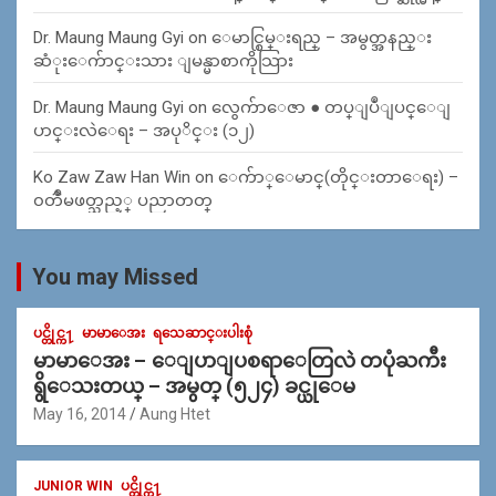
Dr. Maung Maung Gyi
on
ေမာင္စြမ္းရည္ – အမွတ္အနည္း
ဆံုးေက်ာင္းသား ျမန္မာစာကိုသြား
Dr. Maung Maung Gyi
on
လွေက်ာေဇာ ● တပ္ျပဳျပင္ေျ
ပာင္းလဲေရး – အပုိင္း (၁၂)
Ko Zaw Zaw Han Win
on
ေက်ာ္ေမာင္(တိုင္းတာေရး) –
၀တၳဳမဖတ္သည့္ ပညာတတ္
You may Missed
ပင္တိုင္က႑
မာမာေအး
ရသေဆာင္းပါးစုံ
မာမာေအး – ေျပာျပစရာေတြလဲ တပုံႀကီး
ရွိေသးတယ္ – အမွတ္ (၅၂၄) ခင္ယုေမ
May 16, 2014
Aung Htet
JUNIOR WIN
ပင္တိုင္က႑