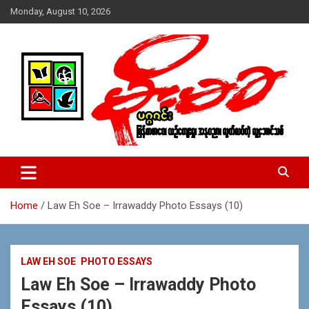
Skip
Monday, August 10, 2026
to
content
USA – editors @ moemaka.net ((510) 854-6501)။ ရန္ကုန္ ဆက္သြ
MoeMaKa Burmese News &
ယ္ေရး – အမွတ္ ၂၅၄၊ ပထပ္၊ လမ္း ၄၀၊ ေက်ာက္တံတား၊ ရန္ကုန္။
Media
(ဖုုံး – ၀၉ ၂၅၂ ၂၄၉ ၀၉၄ ၊ ၀၉ ၄၂၁ ၇၄၃ ၇၅၃ ၊ ၀၉ ၅၀၄ ၁၀ ၅၈) ျ
ဖန္႔ခ်ိေရး – ဆိပ္ကမ္းသာစာေပ – အမွတ္ ၁၃ / ၃၈ လမ္း။ ပလာ
Home
Law Eh Soe – Irrawaddy Photo Essays (10)
ဇာေစ်းသစ္ ။ ၀၉ ၇၈၆၈၃၇ ၃၀၅ / ၀၉ ၉၆၃၆၉၉၈၃၄
LAW EH SOE
PHOTO ESSAYS
Law Eh Soe – Irrawaddy Photo
Essays (10)