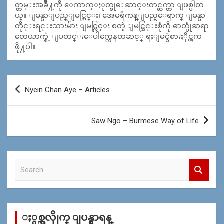
တ္တမ္းအခ်ဳိ႔ကို ေကာက္ႏုတ္စုေဆာင္းတင္ဆက္တာ ျဖစ္ပါတ
ယ္။ ျမန္မာျပည္ျမင္ကြင္း၊ အေမရိကန္ျပည္ေရာက္ ျမန္မာ
တိုင္းရင္းသားမ်ား ျမင္ကြင္း စတဲ့ ျမင္ကြင္းစုံကို ဓာတ္ပုံဆရာ
တေယာက္ရဲ့ ျပတင္းေပါက္ကေနတဆင့္ ရႈျမင္ခံစားႏိုင္ၾက
ဖို႔ပါ။
Post
Nyein Chan Aye – Articles
navigation
Saw Ngo – Burmese Way of Life
S
e
a
r
c
ႏွစ္အလိုုက္ ျပန္ရွာရန္
h