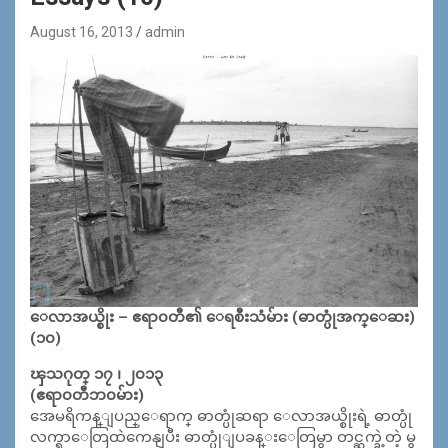
August 16, 2013
admin
ေလာအယ္စိုး – ဧရာ၀တီ၏ ေရစီးသံမ်ား (ဓာတ္ပုံအက္ေဆး)
(၁၀)
ၾသဂုတ္ ၁၇ ၊ ၂၀၁၃
(ဧရာ၀တီဘ၀မ်ား)
အေမရိကန္ျပည္ေရာက္ ဓာတ္ပုံဆရာ ေလာအယ္စိုးရဲ့ ဓာတ္ပုံ
လက္ရာေတြထဲကေနျပီး ဓာတ္ပုံျပခန္းေတြမွာ တင္ဆက္ခဲ့တဲ့ မွ