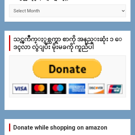
ႏွ
စ္
အ
လိုု
က္
သင္ၾကိဳက္ႏွစ္သက္ရာ စာကို အနည္းဆုံး ၁ ေ
ျ
ပ
ဒၚလာ လွဴျပီး မိုးမခကို ကူညီပါ
န္
ရွာ
ရန္
Donate while shopping on amazon