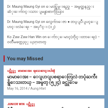
Dr. Maung Maung Gyi
on
ေမာင္စြမ္းရည္ – အမွတ္အနည္း
ဆံုးေက်ာင္းသား ျမန္မာစာကိုသြား
Dr. Maung Maung Gyi
on
လွေက်ာေဇာ ● တပ္ျပဳျပင္ေျ
ပာင္းလဲေရး – အပုိင္း (၁၂)
Ko Zaw Zaw Han Win
on
ေက်ာ္ေမာင္(တိုင္းတာေရး) –
၀တၳဳမဖတ္သည့္ ပညာတတ္
You may Missed
ပင္တိုင္က႑
မာမာေအး
ရသေဆာင္းပါးစုံ
မာမာေအး – ေျပာျပစရာေတြလဲ တပုံႀကီး
ရွိေသးတယ္ – အမွတ္ (၅၂၄) ခင္ယုေမ
May 16, 2014
Aung Htet
JUNIOR WIN
ပင္တိုင္က႑