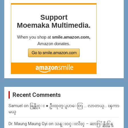
Recent Comments
Samuel
on
ခြန္ဆိုင္း ● ဦးထုတ္ျပာေတြ … လာတယ္… ၾကာ
မယ္
Dr. Maung Maung Gyi
on
သန္း၀င္းလိႈင္ – ဆာဂြ်န္ဆိုင္မြန္