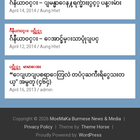
ဂ်ဴနီယာ၀င္း – ျမန္မာေန႔ရက္မ်ားႏွင့္ ပန္းမ်ား
April 14, 2014
Aung Htet
ဂ်ဳနီယာ၀င္း
ပင္တိုင္က႑
ဂ်ဴနီယာ၀င္း – ေအာင္ခ်မ္းသာပုုံျပင္
April 12, 2014
Aung Htet
ပင္တိုင္က႑
မာမာေအး
“ေျပာျပစရာေတြလဲ တပံုႀကီးရိွေသးတ
ယ္” အမွတ္ (၄၆၄)
April 16, 2013
admin
Copyright © 2026
MoeMaKa Burmese News & Media
Privacy Policy
Theme by:
Theme Horse
Proudly Powered by:
WordPress