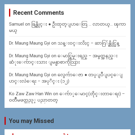
Recent Comments
Samuel
on
ခြန္ဆိုင္း ● ဦးထုတ္ျပာေတြ … လာတယ္… ၾကာ
မယ္
Dr. Maung Maung Gyi
on
သန္း၀င္းလိႈင္ – ဆာဂြ်န္ဆိုင္မြန္
Dr. Maung Maung Gyi
on
ေမာင္စြမ္းရည္ – အမွတ္အနည္း
ဆံုးေက်ာင္းသား ျမန္မာစာကိုသြား
Dr. Maung Maung Gyi
on
လွေက်ာေဇာ ● တပ္ျပဳျပင္ေျ
ပာင္းလဲေရး – အပုိင္း (၁၂)
Ko Zaw Zaw Han Win
on
ေက်ာ္ေမာင္(တိုင္းတာေရး) –
၀တၳဳမဖတ္သည့္ ပညာတတ္
You may Missed