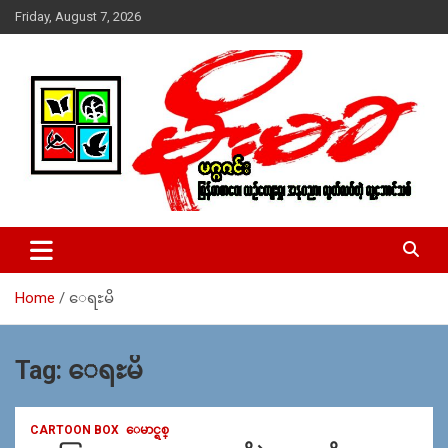
Skip
Friday, August 7, 2026
to
content
USA – editors @ moemaka.net ((510) 854-6501)။ ရန္ကုန္ ဆက္သြ
MoeMaKa Burmese News &
ယ္ေရး – အမွတ္ ၂၅၄၊ ပထပ္၊ လမ္း ၄၀၊ ေက်ာက္တံတား၊ ရန္ကုန္။
Media
(ဖုုံး – ၀၉ ၂၅၂ ၂၄၉ ၀၉၄ ၊ ၀၉ ၄၂၁ ၇၄၃ ၇၅၃ ၊ ၀၉ ၅၀၄ ၁၀ ၅၈) ျ
ဖန္႔ခ်ိေရး – ဆိပ္ကမ္းသာစာေပ – အမွတ္ ၁၃ / ၃၈ လမ္း။ ပလာ
Home
ေရႊမိ
ဇာေစ်းသစ္ ။ ၀၉ ၇၈၆၈၃၇ ၃၀၅ / ၀၉ ၉၆၃၆၉၉၈၃၄
Tag:
ေရႊမိ
CARTOON BOX
ေမာင္ရစ္