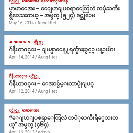
ပင္တိုင္က႑
မာမာေအး
ရသေဆာင္းပါးစုံ
မာမာေအး – ေျပာျပစရာေတြလဲ တပုံႀကီး
ရွိေသးတယ္ – အမွတ္ (၅၂၄) ခင္ယုေမ
May 16, 2014
Aung Htet
JUNIOR WIN
ပင္တိုင္က႑
ဂ်ဴနီယာ၀င္း – ျမန္မာေန႔ရက္မ်ားႏွင့္ ပန္းမ်ား
April 14, 2014
Aung Htet
ဂ်ဳနီယာ၀င္း
ပင္တိုင္က႑
ဂ်ဴနီယာ၀င္း – ေအာင္ခ်မ္းသာပုုံျပင္
April 12, 2014
Aung Htet
ပင္တိုင္က႑
မာမာေအး
“ေျပာျပစရာေတြလဲ တပံုႀကီးရိွေသးတ
ယ္” အမွတ္ (၄၆၄)
April 16, 2013
admin