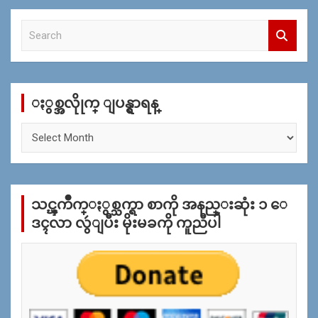
S
e
a
r
c
ႏွစ္အလိုုက္ ျပန္ရွာရန္
h
ႏွ
စ္
အ
လိုု
က္
သင္ၾကိဳက္ႏွစ္သက္ရာ စာကို အနည္းဆုံး ၁ ေ
ျ
ပ
ဒၚလာ လွဴျပီး မိုးမခကို ကူညီပါ
န္
ရွာ
ရန္