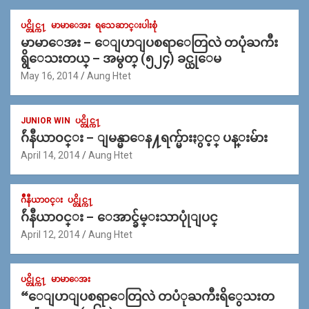
ပင္တိုင္က႑
မာမာေအး
ရသေဆာင္းပါးစုံ
မာမာေအး – ေျပာျပစရာေတြလဲ တပုံႀကီး
ရွိေသးတယ္ – အမွတ္ (၅၂၄) ခင္ယုေမ
May 16, 2014
Aung Htet
JUNIOR WIN
ပင္တိုင္က႑
ဂ်ဴနီယာ၀င္း – ျမန္မာေန႔ရက္မ်ားႏွင့္ ပန္းမ်ား
April 14, 2014
Aung Htet
ဂ်ဳနီယာ၀င္း
ပင္တိုင္က႑
ဂ်ဴနီယာ၀င္း – ေအာင္ခ်မ္းသာပုုံျပင္
April 12, 2014
Aung Htet
ပင္တိုင္က႑
မာမာေအး
“ေျပာျပစရာေတြလဲ တပံုႀကီးရိွေသးတ