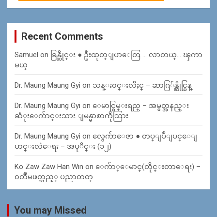
Recent Comments
Samuel
on
ခြန္ဆိုင္း ● ဦးထုတ္ျပာေတြ … လာတယ္… ၾကာ
မယ္
Dr. Maung Maung Gyi
on
သန္း၀င္းလိႈင္ – ဆာဂြ်န္ဆိုင္မြန္
Dr. Maung Maung Gyi
on
ေမာင္စြမ္းရည္ – အမွတ္အနည္း
ဆံုးေက်ာင္းသား ျမန္မာစာကိုသြား
Dr. Maung Maung Gyi
on
လွေက်ာေဇာ ● တပ္ျပဳျပင္ေျ
ပာင္းလဲေရး – အပုိင္း (၁၂)
Ko Zaw Zaw Han Win
on
ေက်ာ္ေမာင္(တိုင္းတာေရး) –
၀တၳဳမဖတ္သည့္ ပညာတတ္
You may Missed