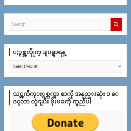
S
e
a
r
c
ႏွစ္အလိုုက္ ျပန္ရွာရန္
h
ႏွ
စ္
အ
လိုု
က္
သင္ၾကိဳက္ႏွစ္သက္ရာ စာကို အနည္းဆုံး ၁ ေ
ျ
ပ
ဒၚလာ လွဴျပီး မိုးမခကို ကူညီပါ
န္
ရွာ
ရန္