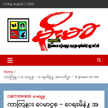
Skip
Friday, August 7, 2026
to
content
USA – editors @ moemaka.net ((510) 854-6501)။ ရန္ကုန္ ဆက္သြ
MoeMaKa Burmese News &
ယ္ေရး – အမွတ္ ၂၅၄၊ ပထပ္၊ လမ္း ၄၀၊ ေက်ာက္တံတား၊ ရန္ကုန္။
Media
(ဖုုံး – ၀၉ ၂၅၂ ၂၄၉ ၀၉၄ ၊ ၀၉ ၄၂၁ ၇၄၃ ၇၅၃ ၊ ၀၉ ၅၀၄ ၁၀ ၅၈) ျ
ဖန္႔ခ်ိေရး – ဆိပ္ကမ္းသာစာေပ – အမွတ္ ၁၃ / ၃၈ လမ္း။ ပလာ
Home
ဇာေစ်းသစ္ ။ ၀၉ ၇၈၆၈၃၇ ၃၀၅ / ၀၉ ၉၆၃၆၉၉၈၃၄
ကာတြန္း ေမာင္ရစ္ – ေရႊမိနဲ႔ အဂၤလိပ္စာ – It grows on me
CARTOON BOX
ေမာင္ရစ္
ကာတြန္း ေမာင္ရစ္ – ေရႊမိနဲ႔ အ