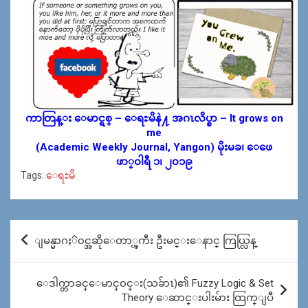
ကာတြန္း ေမာင္ရစ္ – ေရႊမိနဲ႔ အဂၤလိပ္စာ – It grows on
me
(Academic Weekly Journal, Yangon) မိုးမခ၊ ေဖေ
ဖာ္၀ါရီ ၁၊ ၂၀၁၉
Tags:
ေရႊမိ
Post
ျမန္မာဂႏၳ၀င္အဆိုေတာ္ၾကီး ဦးမင္းေနာင္ ကြယ္လြန္
navigation
ေဒါက္တာခင္ေမာင္၀င္း(သခ်ာၤ)၏ Fuzzy Logic & Set
Theory ေဆာင္းပါးမ်ား ထြက္ျပီ