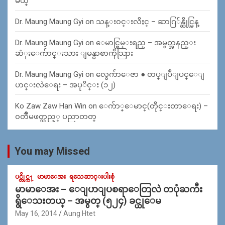
မယ္
Dr. Maung Maung Gyi
on
သန္း၀င္းလိႈင္ – ဆာဂြ်န္ဆိုင္မြန္
Dr. Maung Maung Gyi
on
ေမာင္စြမ္းရည္ – အမွတ္အနည္း
ဆံုးေက်ာင္းသား ျမန္မာစာကိုသြား
Dr. Maung Maung Gyi
on
လွေက်ာေဇာ ● တပ္ျပဳျပင္ေျ
ပာင္းလဲေရး – အပုိင္း (၁၂)
Ko Zaw Zaw Han Win
on
ေက်ာ္ေမာင္(တိုင္းတာေရး) –
၀တၳဳမဖတ္သည့္ ပညာတတ္
You may Missed
ပင္တိုင္က႑
မာမာေအး
ရသေဆာင္းပါးစုံ
မာမာေအး – ေျပာျပစရာေတြလဲ တပုံႀကီး
ရွိေသးတယ္ – အမွတ္ (၅၂၄) ခင္ယုေမ
May 16, 2014
Aung Htet