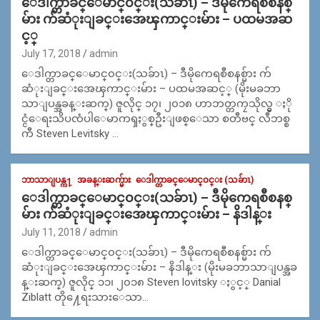
ေဒါက္တာခင္ေမာင္၀င္း(သခ်ာၤ) – ဒီမိုကေရစီစနစ္
မ်ား က်ဆံုးျခင္းအေၾကာင္းမ်ား – ပထမအဆ
င့္
July 17, 2018
admin
ေဒါက္တာခင္ေမာင္၀င္း(သခ်ာၤ) – ဒီမိုကေရစီစနစ္မ်ား က်
ဆံုးျခင္းအေၾကာင္းမ်ား – ပထမအဆင့္ (မိုးမခဘာ
သာျပန္အခန္းဆက္) ဇူလိုင္ ၁၇၊ ၂၀၁၈ ဟာဘတ္တကၠသိုလ္မွ ႏို
င္ငံေရးသိပၸံပါေမာကၡႏွစ္ဦးျဖစ္ေသာ စတီဗင္ လီဘစ္စ
ကီ Steven Levitsky …
ဘာသာျပန္က႑
အခန္းဆက္မ်ား
ေဒါက္တာခင္ေမာင္၀င္း (သခ်ာၤ)
ေဒါက္တာခင္ေမာင္၀င္း(သခ်ာၤ) – ဒီမိုကေရစီစနစ္
မ်ား က်ဆံုးျခင္းအေၾကာင္းမ်ား – နိဒါန္း
July 11, 2018
admin
ေဒါက္တာခင္ေမာင္၀င္း(သခ်ာၤ) – ဒီမိုကေရစီစနစ္မ်ား က်
ဆံုးျခင္းအေၾကာင္းမ်ား – နိဒါန္း (မိုးမခဘာသာျပန္အခ
န္းဆက္) ဇူလိုင္ ၁၁၊ ၂၀၁၈ Steven lovitsky ႏွင့္ Danial
Ziblatt တို႔ေရးသားေသာ…