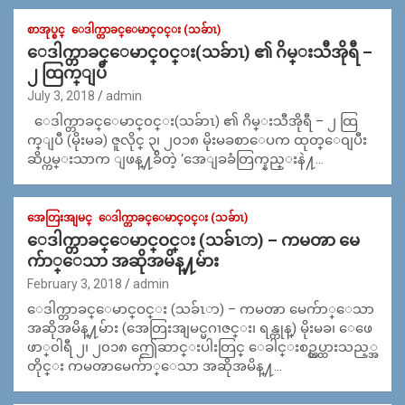
စာအုပ္စင္
ေဒါက္တာခင္ေမာင္၀င္း (သခ်ာၤ)
ေဒါက္တာခင္ေမာင္၀င္း(သခ်ာၤ) ၏ ဂိမ္းသီအိုရီ –
၂ ထြက္ျပီ
July 3, 2018
admin
ေဒါက္တာခင္ေမာင္၀င္း(သခ်ာၤ) ၏ ဂိမ္းသီအိုရီ – ၂ ထြ
က္ျပီ (မိုးမခ) ဇူလိုင္ ၃၊ ၂၀၁၈ မိုးမခစာေပက ထုတ္ေ၀ျပီး
ဆိပ္ကမ္းသာက ျဖန္႔ခ်ိတဲ့ ‘အေျခခံတြက္နည္းနဲ႔…
အေတြးအျမင္
ေဒါက္တာခင္ေမာင္၀င္း (သခ်ာၤ)
ေဒါက္တာခင္ေမာင္ဝင္း (သခ်ၤာ) – ကမၻာ မေ
က်ာ္ေသာ အဆိုအမိန္႔မ်ား
February 3, 2018
admin
ေဒါက္တာခင္ေမာင္ဝင္း (သခ်ၤာ) – ကမၻာ မေက်ာ္ေသာ
အဆိုအမိန္႔မ်ား (အေတြးအျမင္မဂၢဇင္း၊ ရန္ကုန္) မိုးမခ၊ ေဖေ
ဖာ္၀ါရီ ၂၊ ၂၀၁၈ ဤေဆာင္းပါးတြင္ ေခါင္းစဥ္တပ္ထားသည့္အ
တိုင္း ကမၻာမေက်ာ္ေသာ အဆိုအမိန္႔…