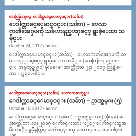
အေတြးအျမင္
ေဒါက္တာခင္ေမာင္၀င္း (သခ်ာၤ)
ေဒါက္တာခင္ေမာင္၀င္း (သခ်ာၤ) – ေလာ
က၏အေႁဖကို သခ်ၤာနည္းႁဖင့္ ရွာခဲ့ေသာ သ
မိုင္း
October 24, 2017
admin
ေဒါက္တာခင္ေမာင္၀င္း (သခ်ာၤ) – ေလာက၏အေႁဖကို သ
ခ်ၤာနည္းႁဖင့္ ရွာခဲ့ေသာ သမိုင္း (အေတြးအျမင္မဂၢဇ
င္း၊ အမွတ္စဥ္ ၉၁) မိုးမခ၊ ေအာက္တိုဘာ ၂၄၊ ၂၀၁၇ လြန္ခဲ့ေ
သာ ႏွစ္ေပါင္း…
ေဒါက္တာခင္ေမာင္၀င္း (သခ်ာၤ)
ေလာကဓာတ္ခန္း
ေဒါက္တာခင္ေမာင္၀င္း (သခ်ာၤ) – ဥာဏ္စမ္း (၅)
October 10, 2017
admin
ေဒါက္တာခင္ေမာင္၀င္း (သခ်ာၤ) – ဥာဏ္စမ္း (၅) (မိုးမခ) ေ
အာက္တိုဘာ ၁၀၊ ၂၀၁၇ ေက်ာင္းသား ႏွင့္ ေက်ာင္းသူအ
ခ်ိဳး လႈိုင္ျမိဳ့နယ္တြင္ ေက်ာင္္းသူ ေက်ာင္းသားေပါင္း
400…