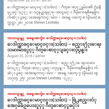
September 28, 2018
admin
ေဒါက္တာခင္ေမာင္၀င္း(သခ်ာၤ) – ဂိတ္ေစာင့္သူမ်ား၏ ႐ံႈးနိ
မ့္ႁခင္းႏွင့္ ေဒၚနယ္ထရမ့္ေအာင္ႁမင္း ဒီမိုကေရစီစနစ္မ်ား
က်ဆံုးျခင္းအေၾကာင္းမ်ား – အခန္းဆက္ ၈ (မိုးမခ) စ
က္တင္ဘာ ၂၈၊ ၂၀၁၈ Steven Levitsky…
ဘာသာျပန္က႑
အခန္းဆက္မ်ား
ေဒါက္တာခင္ေမာင္၀င္း (သခ်ာၤ)
ေဒါက္တာခင္ေမာင္၀င္း(သခ်ာၤ) – စည္း႐ံုးေရး
သမားမ်ားႏွင့္ ဂိတ္ေစာင့္ျခင္းလုပ္ငန္း
August 25, 2018
admin
ေဒါက္တာခင္ေမာင္၀င္း(သခ်ာၤ) – စည္း႐ံုးေရးသမား
မ်ားႏွင့္ ဂိတ္ေစာင့္ျခင္းလုပ္ငန္း ဒီမိုကေရစီစနစ္မ်ား က်
ဆံုးျခင္းအေၾကာင္းမ်ား – အခန္းဆက္ ၇ (မိုးမခ) ၾ
သဂုတ္ ၂၅၊ ၂၀၁၈ Steven Levitsky ႏွင့္…
ဘာသာျပန္က႑
အခန္းဆက္မ်ား
ေဒါက္တာခင္ေမာင္၀င္း (သခ်ာၤ)
ေဒါက္တာခင္ေမာင္၀င္း(သခ်ာၤ) – ဖြဲ႕စည္းပံု
အေႁခခံဥပေဒႏွင့္ ဂိတ္ေစာင့္ႁခင္း