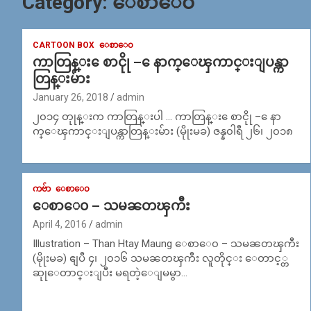
Category:
ေစာေ၀
CARTOON BOX
ေစာေ၀
ကာတြန္း ေစာငိုု – ေနာက္ေၾကာင္းျပန္ကာ
တြန္းမ်ား
January 26, 2018
admin
၂၀၁၄ တုုန္းက ကာတြန္းပါ … ကာတြန္း ေစာငိုု – ေနာ
က္ေၾကာင္းျပန္ကာတြန္းမ်ား (မိုုးမခ) ဇန္န၀ါရီ ၂၆၊ ၂၀၁၈
ကဗ်ာ
ေစာေ၀
ေစာေ၀ – သမၼတၾကီး
April 4, 2016
admin
Illustration – Than Htay Maung ေစာေ၀ – သမၼတၾကီး
(မိုုးမခ) ဧျပီ ၄၊ ၂၀၁၆ သမၼတၾကီး လူတိုင္း ေတာင့္တ
ဆုုေတာင္းျပီး မရတဲ့ေျမမွာ…