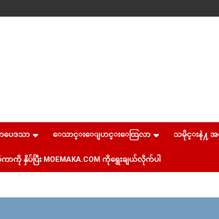
စာပေဒသာ
ေသာင္းေျပာင္းေထြလာ
သမိုင္းနဲ႔ အ
ကာကို နှိပ်ပြီး MOEMAKA.COM ကိုရွေးချယ်လိုက်ပါ