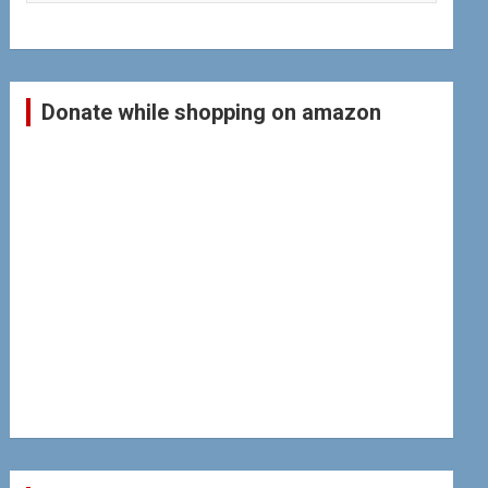
Donate while shopping on amazon