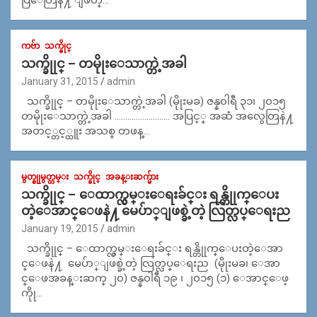
ကဗ်ာ
သက္ခိုင္
သက္ခိုုင္ – တမိုုးေသာက္တဲ့အခါ
January 31, 2015
admin
သက္ခိုုင္ – တမိုုးေသာက္တဲ့အခါ (မိုုးမခ) ဇန္န၀ါရီ ၃၁၊ ၂၀၁၅
တမိုုးေသာက္တဲ့အခါ …………………….. အပြင့္ အဆံ အလွေတြနဲ႔
အတင့္တင့္ထူး အသစ္ တဖန္…
မွတ္စုုမွတ္တမ္း
သက္ခိုင္
အခန္းဆက္မ်ား
သက္ခိုုင္ – ေထာက္လွမ္းေရးခ်င္း ရန္တိုုက္ေပး
တဲ့ေအာင္ေဖနဲ႔ မေပ်ာ္ျဖစ္ခဲ့တဲ့ လြတ္လပ္ေရးည
January 19, 2015
admin
သက္ခိုုင္ – ေထာက္လွမ္းေရးခ်င္း ရန္တိုုက္ေပးတဲ့ေအာ
င္ေဖနဲ႔ မေပ်ာ္ျဖစ္ခဲ့တဲ့ လြတ္လပ္ေရးည (မိုုးမခ၊ ေအာ
င္ေဖအခန္းဆက္ ၂၀) ဇန္န၀ါရီ ၁၉ ၊ ၂၀၁၅ (၁) ေအာင္ေဖ့
ကိုု…