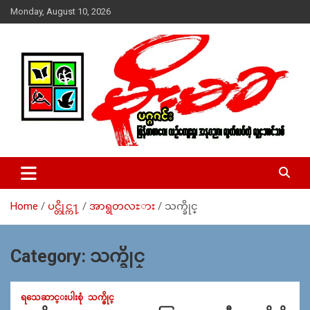
Skip
Monday, August 10, 2026
to
content
USA – editors @ moemaka.net ((510) 854-6501)။ ရန္ကုန္ ဆက္သြ
MoeMaKa Burmese News &
ယ္ေရး – အမွတ္ ၂၅၄၊ ပထပ္၊ လမ္း ၄၀၊ ေက်ာက္တံတား၊ ရန္ကုန္။
Media
(ဖုုံး – ၀၉ ၂၅၂ ၂၄၉ ၀၉၄ ၊ ၀၉ ၄၂၁ ၇၄၃ ၇၅၃ ၊ ၀၉ ၅၀၄ ၁၀ ၅၈) ျ
ဖန္႔ခ်ိေရး – ဆိပ္ကမ္းသာစာေပ – အမွတ္ ၁၃ / ၃၈ လမ္း။ ပလာ
Home
ပင္တိုင္က႑
အာရွတလႊား
သက္ခိုင္
ဇာေစ်းသစ္ ။ ၀၉ ၇၈၆၈၃၇ ၃၀၅ / ၀၉ ၉၆၃၆၉၉၈၃၄
Category:
သက္ခိုင္
ရသေဆာင္းပါးစုံ
သက္ခိုင္