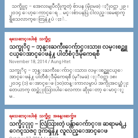
သက္ခိုုင္ – အေလးမျပဳလိုုက္ရတဲ့ စ်ာပန (မိုုးမခ) ႏိုု၀င္ဘာ ၂၉ ၊
၂၀၁၄ ေဟ့ေကာင္ေရ … မင္းစ်ာပနပြဲ ငါလည္းမေရာက္
ရွိသေလာက္ေတြနဲ႔ပဲ ႏႊဲ…
ရသေဆာင္းပါးစုံ
သက္ခိုင္
သက္ခုိင္ – ဘုန္းႀကီးေက်ာင္းသား၊ လမ္းစဥ္လူ
ငယ္ေအာင္ေဖနဲ႔ ပါတီစံုဒီမိုကေရစီ
November 18, 2014
Aung Htet
သက္ခုိင္ – ဘုန္းႀကီးေက်ာင္းသား၊ လမ္းစဥ္လူငယ္ေ
အာင္ေဖနဲ႔ ပါတီစံုဒီမိုကေရစီ (မုိးမခ) ႏုိ၀င္ဘာ ၁၈၊
၂၀၁၄ (၁) ေအာင္ေဖ (၁၀)တန္းကာလမွာပဲ အကိုုအငယ္ဆံုုး
တေယာက္ ထပ္ဆံုုးသြားပါေလေကာ၊ ဆိုုေတာ့ ေမာင္ႏွ
မ…
ရသေဆာင္းပါးစုံ
သက္ခိုင္
အခန္းဆက္မ်ား
သက္ခိ္ုုင္ – လြဲသြားတဲ့ ပန္တ်ာေက်ာင္း၊ ဆရာမရဲ႕
ေဂၚသဇင္ ဒုကၡနဲ႔ လူလည္ေအာင္ေဖ