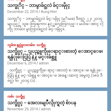
သက္ခုိင္ – ဘာမွာခ်င္သလဲ ခ်င္းမိုုင္
December 22, 2014
Aung Htet
သက္ခုိင္ – ဘာမွာခ်င္သလဲ ခ်င္းမိုုင္ (မုိးမခ) ဒီဇင္ဘာ ၂၂၊ ၂၀၁၄
မျပည့္တဲ့ သူေတြၾကား နင့္အလွေတြလည္း မပါးေအာင္ ငါ့
ကိုု ဘာမ်ား မွာသြားခ်င္သလဲ ခ်င္းမိုုင္။…
လူမ်ား၊ ရုုပ္ပုုံလႊာမ်ား
သက္ခိုင္
သက္ခိုုင္ – ျပည္သူကိုုေရာင္းစားတဲ့ ေအာင္ေဖ၊
ရန္ပံုုေငြပြဲ နဲ႔ မင္းခ်စ္သူ
December 6, 2014
admin
သက္ခိုုင္ – ျပည္သူကိုုေရာင္းစားတဲ့ ေအာင္ေဖ၊ ရန္ပံုုေ
ငြပြဲ နဲ႔ မင္းခ်စ္သူ ေအာင္ေဖ အခန္းဆက္ အမွတ္ (၁၈)၊ ဒီ
ဇင္ဘာ ၆၊ ၂၀၁၄ (၁)…
ကဗ်ာ
သက္ခိုင္
သက္ခိုုင္ – အေလးမျပဳလိုုက္ရတဲ့ စ်ာပန
November 29, 2014
admin