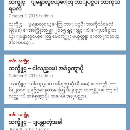
သက္ခိုင္ – ျမန္မာလူငယ္ေတြ ဘာျပင္ၿပီး ဘာကိုသိ
ရမလဲ
October 9, 2015
admin
သက္ခိုင္ – ျမန္မာလူငယ္ေတြ ဘာျပင္ၿပီး ဘာကိုသိရမလဲ
(မိုးမခ) ေအာက္တိုဘာ ၉၊ ၂၀၁၅ ရွင္းရွင္းပဲ ေျပာခ်င္ပါတ
ယ္၊ ျမန္မာလူငယ္ေတြ မေတာ္ဘူး မဟုတ္ဘူး ေတာ္ၾကတယ္
ဒါေပမယ့္…
ကဗ်ာ
သက္ခိုင္
သက္ခိုုင္ – ငါလည္းပဲ အခ်စ္ဒဏ္ရာပို
October 6, 2015
admin
သက္ခိုုင္ – ငါလည္းပဲ အခ်စ္ဒဏ္ရာပို (မိုုးမခ) ေအာက္တိုုဘာ
၆၊ ၂၀၁၅ ျမင္ခ်င္ေနတာေတြ ဒီျပည္မွာ အကုန္ဆံုးေတာ့ ငါ
လည္းပဲ အခ်စ္ဒဏ္ရာပို။ စာေပ၊ အႏုပညာ၊…
ကဗ်ာ
သက္ခိုင္
သက္ခိုုင္ – ျပန္လာတဲ့အခါ
June 20, 2015
admin