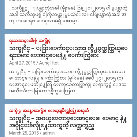
သက္ခိုုင္ – ျပန္လာတဲ့အခါ (မိုုးမခ) ဇြန္ ၂၀၊ ၂၀၁၅ ငါျပန္လာတဲ့
အခါ ႀကိဳသူမရွိ ငါ့ကိုဘယ္သူမွမသိေလ။ ငါျပန္လာတဲ့အခါ အ
သျပာ၊ ေရႊ၊ ေဒၚလာမရွိ ခႏၶာမွာ…
ရသေဆာင္းပါးစုံ
သက္ခိုင္
သက္ခုိင္ – ႏြားေက်ာင္းသား၊ လွ်ဳိ႕ဝွက္ဆက္သြယ္ေ
ရးသမား ေအာင္ေဖနဲ႔ ေက်ာက္ပြဲစား
April 27, 2015
Aung Htet
သက္ခုိင္ – ႏြားေက်ာင္းသား၊ လွ်ဳိ႕ဝွက္ဆက္သြယ္ေရးသမား
ေအာင္ေဖနဲ႔ ေက်ာက္ပြဲစား (မုိးမခ) ဧၿပီ ၂၇၊ ၂၀၁၅ (၁)
ေအာင္ေဖတိုု႔ေတြ ေကာ့ခေတာ္ရြာကိုု ေရာက္ရင္ပဲ ေဒသ
အသီးသီးက ရြာတာဝန္ရွိသူေတြက…
သက္ခိုင္
အခန္းဆက္မ်ား
ေခတ္ျပိဳင္အေတြ႔အၾကဳံ
သက္ခုိင္ – အဝယ္ေတာ္ေအာင္ေဖ၊ ေမာင္ နဲ႔
အဝိုုင္းခံလိုု႔ေသာက္ရတဲ့ လက္ဘက္ရည္
March 25, 2015
admin