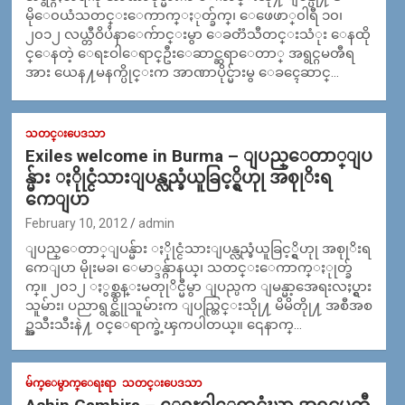
မိုေ၀ယံသတင္းေကာက္ႏုတ္ခ်က္၊ ေဖေဖာ္၀ါရီ ၁၀၊
၂၀၁၂ လယ္တီဝိပႆနာေက်ာင္းမွာ ေခတၱသီတင္းသံုး ေနထို
င္ေနတဲ့ ေရႊဝါေရာင္ဦးေဆာင္ဆရာေတာ္ အရွင္ဂမၻီရ
အား ယေန႔မနက္ပိုင္းက အာဏာပိုင္မ်ားမွ ေခၚေဆာင္…
သတင္းပေဒသာ
Exiles welcome in Burma – ျပည္ေတာ္ျပ
န္မ်ား ႏိုုင္ငံသားျပန္လည္ခံယူခြင့္ရွိဟုု အစုုိးရ
ကေျပာ
February 10, 2012
admin
ျပည္ေတာ္ျပန္မ်ား ႏိုုင္ငံသားျပန္လည္ခံယူခြင့္ရွိဟုု အစုုိးရ
ကေျပာ မိုုးမခ၊ ေမာ္ဒန္ဂ်ာနယ္၊ သတင္းေကာက္ႏုုတ္ခ်
က္။ ၂၀၁၂ ႏွစ္ဆန္းမတုုိင္မီမွာ ျပည္ပက ျမန္မာ့အေရးလႈပ္ရွား
သူမ်ား၊ ပညာရွင္ဆိုုသူမ်ားက ျပည္တြင္းသိုု႔ မိမိတိုု႔ အစီအစ
ဥ္အသီးသီးနဲ႔ ၀င္ေရာက္ခဲ့ၾကပါတယ္။ ၎ေနာက္…
မ်က္ေမွာက္ေရးရာ
သတင္းပေဒသာ