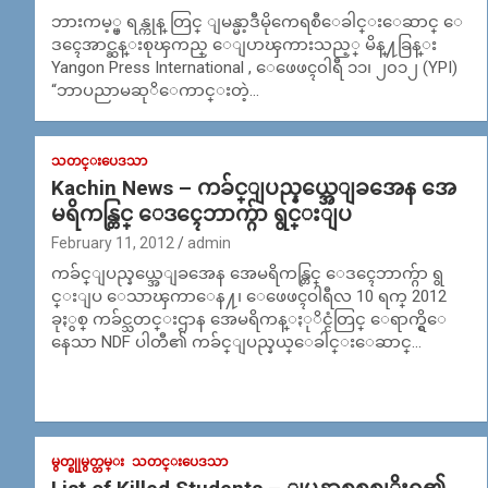
ဘားကမ့္ပ္ ရန္ကုန္ တြင္ ျမန္မာ့ဒီမိုကေရစီေခါင္းေဆာင္ ေ
ဒၚေအာင္ဆန္းစုၾကည္ ေျပာၾကားသည့္ မိန္႔ခြန္း
Yangon Press International , ေဖေဖၚ၀ါရီ ၁၁၊ ၂၀၁၂ (YPI)
“ဘာပညာမဆုိေကာင္းတဲ့…
သတင္းပေဒသာ
Kachin News – ကခ်င္ျပည္နယ္အေျခအေန အေ
မရိကန္တြင္ ေဒၚေဘာက္ဂ်ာ ရွင္းျပ
February 11, 2012
admin
ကခ်င္ျပည္နယ္အေျခအေန အေမရိကန္တြင္ ေဒၚေဘာက္ဂ်ာ ရွ
င္းျပ ေသာၾကာေန႔၊ ေဖေဖၚဝါရီလ 10 ရက္ 2012
ခုႏွစ္ ကခ်င္သတင္းဌာန အေမရိကန္ႏုိင္ငံတြင္ ေရာက္ရွိေ
နေသာ NDF ပါတီ၏ ကခ်င္ျပည္နယ္ေခါင္းေဆာင္…
မွတ္စုုမွတ္တမ္း
သတင္းပေဒသာ