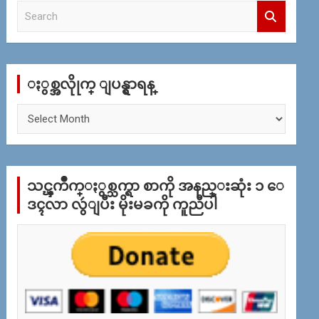
S
e
a
r
c
ႏွစ္အလိုုက္ ျပန္ရွာရန္
h
ႏွ
စ္
အ
လိုု
က္
သင္ၾကိဳက္ႏွစ္သက္ရာ စာကို အနည္းဆုံး ၁ ေ
ျ
ပ
ဒၚလာ လွဴျပီး မိုးမခကို ကူညီပါ
န္
ရွာ
ရန္