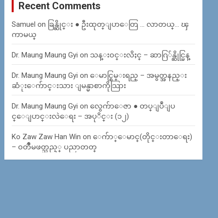
Recent Comments
Samuel
on
ခြန္ဆိုင္း ● ဦးထုတ္ျပာေတြ … လာတယ္… ၾ
ကာမယ္
Dr. Maung Maung Gyi
on
သန္း၀င္းလိႈင္ – ဆာဂြ်န္ဆိုင္မြန္
Dr. Maung Maung Gyi
on
ေမာင္စြမ္းရည္ – အမွတ္အနည္း
ဆံုးေက်ာင္းသား ျမန္မာစာကိုသြား
Dr. Maung Maung Gyi
on
လွေက်ာေဇာ ● တပ္ျပဳျပ
င္ေျပာင္းလဲေရး – အပုိင္း (၁၂)
Ko Zaw Zaw Han Win
on
ေက်ာ္ေမာင္(တိုင္းတာေရး)
– ၀တၳဳမဖတ္သည့္ ပညာတတ္