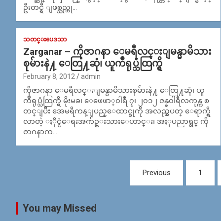
ဦးတင္ရီ ျဖစ္သည္ဟု…
သတင္းပေဒသာ
Zarganar – ကိုဇာဂနာ ေမရီလင္းျမန္မာမိသား
စုမ်ားနဲ႔ ေတြ႔ဆုံ၊ ယူက်ဳရုပ္သံထြက္ရွိ
February 8, 2012
admin
ကိုဇာဂနာ ေမရီလင္းျမန္မာမိသားစုမ်ားနဲ႔ ေတြ႔ဆုံ၊ ယူ
က်ဳရုပ္သံထြက္ရွိ မိုးမခ၊ ေဖေဖာ္၀ါရီ ၇၊ ၂၀၁၂ ဇန္န၀ါရီလကုန္က စ
တင္ျပီး အေမရိကန္ျပည္ေထာင္စုကို အလည္အပတ္ ေရာက္ရွိ
လာတဲ့ ႏိုင္ငံေရးအက်ဥ္းသားေဟာင္း၊ အႏုပညာရွင္ ကို
ဇာဂနာက…
Posts
Previous
1
navigation
You may Missed