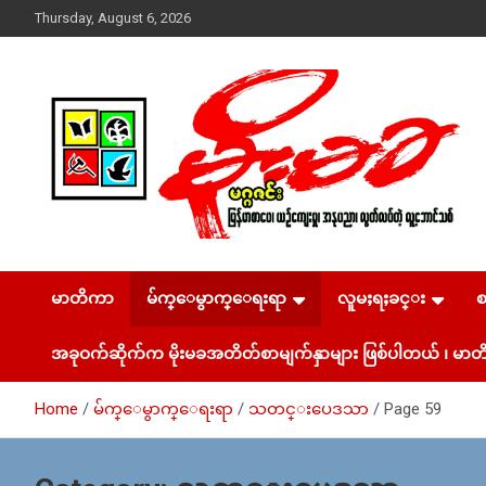
Skip
Thursday, August 6, 2026
to
content
USA – editors @ moemaka.net ((510) 854-6501)။ ရန္ကုန္ ဆက္သြ
MoeMaKa Burmese
ယ္ေရး – အမွတ္ ၂၅၄၊ ပထပ္၊ လမ္း ၄၀၊ ေက်ာက္တံတား၊ ရန္ကုန္။
(ဖုုံး – ၀၉ ၂၅၂ ၂၄၉ ၀၉၄ ၊ ၀၉ ၄၂၁ ၇၄၃ ၇၅၃ ၊ ၀၉ ၅၀၄ ၁၀ ၅၈)
မာတိကာ
မ်က္ေမွာက္ေရးရာ
လူမႈရႈခင္း
News & Media
ျဖန္႔ခ်ိေရး – ဆိပ္ကမ္းသာစာေပ – အမွတ္ ၁၃ / ၃၈ လမ္း။ ပ
လာဇာေစ်းသစ္ ။ ၀၉ ၇၈၆၈၃၇ ၃၀၅ / ၀၉ ၉၆၃၆၉၉၈၃၄
အခုဝက်ဆိုက်က မိုးမခအတိတ်စာမျက်နှာများ ဖြစ်ပါတယ် ၊ မာတိ
Home
မ်က္ေမွာက္ေရးရာ
သတင္းပေဒသာ
Page 59