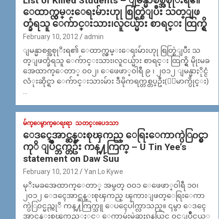
List of Killed Students – ျမန္မာစစ္အစုုိးရ၏
ေထာက္လွမ္းေရးမ်ားဟုု စြတ္စြဲျပီး သတ္ျဖ
တ္ခံရသူ ေက်ာင္းသား၊လူငယ္မ်ား စာရင္း ထြက္ရွိ
February 10, 2012
admin
ျမန္မာစစ္အစုုိးရ၏ ေထာက္လွမ္းေရးမ်ားဟုု စြတ္စြဲျပီး သ
တ္ျဖတ္ခံရသူ ေက်ာင္းသား၊လူငယ္မ်ား စာရင္း ထြက္ရွိ မိုုးမခ
အေထာက္ေတာ္ ၀၀၂၊ ေဖေဖာ္၀ါရီ ၉ ၊ ၂၀၁၂ ျမန္မာႏိုင္ငံ
လံုးဆိုင္ရာ ေက်ာင္းသားမ်ား ဒီမိုကရက္တစ္တပ္ဦး(ေျမာက္ပိုင္း)
…
မ်က္ေမွာက္ေရးရာ
သတင္းပေဒသာ
ေဒၚေအာင္ဆန္းစုၾကည္ ေရြးေကာက္ပဲြ၀င္မွာ
ကုိ ျပိဳင္ဘက္တဦး ကန္႔ကြက္ – U Tin Yee’s
statement on Daw Suu
February 10, 2012
Yan Lo Kywe
မုိးမခအေထာက္ေတာ္ အမွတ္ ဝဝ၁ ေဖေဖာ္၀ါရီ ၁၀၊
၂၀၁၂ ေဒၚေအာင္ဆန္းစုၾကည္ ၾကားျဖတ္ေရြးေကာ
က္ပဲြ၀င္မည္ကုိ ကန္႔ကြက္သူ ေပၚေပါက္လာသည္။ ၎မွာ ေဒၚေ
အာင္ဆန္းစုၾကည္ႏွင့္ ေကာ့မွဴးမဲဆႏၵနယ္တြင္ ၀င္ျပိဳင္မယ့္