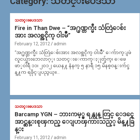
Category:
သတင္းပေဒသာ
သတင္းပေဒသာ
Fire in Than Dwe – “အ႐ုဏ္တက္မီး သံတြဲေစ်း
အား အလစ္အငိုက္ ဝါးမ်ဳိ”
February 12, 2012
admin
“အ႐ုဏ္တက္မီး သံတြဲေစ်းအား အလစ္အငိုက္ ဝါးမ်ဳိ” ေက်ာက္ျဖဴ
လူငယ္မ်ားဘေလာဂ့္၊ သတင္းေကာက္ႏုုတ္ခ်က္၊ ေဖေ
ဖာ္၀ါရီ ၁၁၊ ၂၀၁၂ ယေန႔ နံနက္ ၅ နာရီ ၁၅ မိနစ္ဝန္းက်င္ခ
န္႔က ရခိုင္ျပည္နယ္။…
သတင္းပေဒသာ
Barcamp YGN – ဘားကမ့္ပ္ ရန္ကုန္ တြင္ ေဒၚေ
အာင္ဆန္းစုၾကည္ ေျပာၾကားသည့္ မိန္႔ခြ
န္း
February 11, 2012
admin