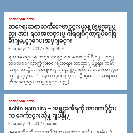
သတင္းပေဒသာ
စာေရးဆရာႀကီးေမာင္လင္းယုန္ (ရွမ္းျပ
ည္) အား ရသအလင္းမွ ဂါရ၀ျပဳဂုဏ္ျပဳေငြ
ခ်ီးျမႇင့္ေပးအပ္ျခင္း
February 12, 2012
Aung Htet
ရသအလင္းေဖာင္ေဒးရွင္း ေဖေဖာ္၀ါရီ ၁၂၊ ၂၀၁၂
ဘ၀တစ္ေလွ်ာက္လံုးစာေရးဆရာ၊ ဘာသာျပန္ဆရာ၊ ကဗ်ာ
ဆရာ၊ အယ္ဒီတာ စသျဖင့္ ျပည္သူ႔အက်ိဳးကို စာေပအႏုပ
ညာျဖင့္ ေက်ပြန္စြာ ထမ္းရြက္ သယ္ပိုးခဲ့ေသာ ဆရာႀ
ကီးေမာင္လင္းယုန္ (ရွမ္းျပည္)…
သတင္းပေဒသာ
Ashin Gambira – အရွင္ဂႏၻီရကို အာဏာပိုင္မ်ား
က ေက်ာင္းသို႔ ျပန္ပို႔
February 11, 2012
admin
အရွင္ဂႏၻီရကို အာဏာပိုင္မ်ားက ေက်ာင္းသို႔ ျပန္ပို႔ ဒီ