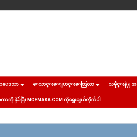
စာပေဒသာ
ေသာင္းေျပာင္းေထြလာ
သမိုင္းနဲ႔ အ
ကာကို နှိပ်ပြီး MOEMAKA.COM ကိုရွေးချယ်လိုက်ပါ