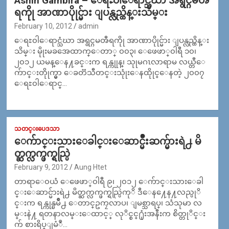
Ashin Gambira – ေရႊ၀ါေရာင္သံဃာ အရွင္ဂမၻီ
ရကိုု အာဏာပိုုင္မ်ား ျပန္လည္ထိန္းသိမ္း
February 10, 2012
admin
ေရႊ၀ါေရာင္သံဃာ အရွင္ဂမၻီရကိုု အာဏာပိုုင္မ်ား ျပန္လည္ထိန္း
သိမ္း မိုုးမခအေထာက္ေတာ္ ၀၀၃၊ ေဖေဖာ္၀ါရီ ၁၀၊
၂၀၁၂ ယမန္ေန႔ခင္းက ရန္ကုုန္၊ သုုမဂၤလာရာမ လယ္တီေ
က်ာင္းတိုုက္မွာ ေခတၱသီတင္းသုုံးေနထိုုင္ေနတဲ့ ၂၀၀၇
ေရႊ၀ါေရာင္…
သတင္းပေဒသာ
ေက်ာင္းသားေခါင္းေဆာင္မ်ဳိးဆက္မ်ားရဲ႕ မိ
တ္ဆက္လက္ဖက္ရည္ပြဲ
February 9, 2012
Aung Htet
တာရာေ၀ယံ ေဖေဖာ္၀ါရီ ၉၊ ၂၀၁၂ ေက်ာင္းသားေခါ
င္းေဆာင္မ်ားရဲ႕ မိတ္ဆက္လက္ဖက္ရည္ပြဲကုိ ဒီေန႔ေန႔လည္ပုိ
င္းက ရန္ကုန္ၿမိဳ႕ ေတာင္ဥကၠလာပ၊ ျမစ္သာရပ္၊ သံသုမာ လ
မ္းနဲ႔ ရတနာလမ္းေထာင့္ လုိင္စင္႐ုံးအနီးက စိတ္တုိင္း
က် စားရိပ္ျမံဳ…