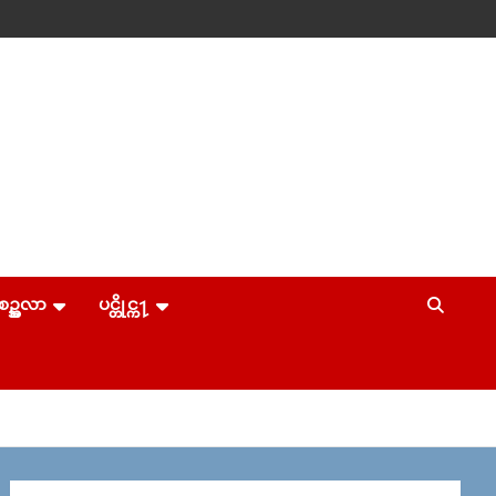
စဥ္အလာ
ပင္တိုင္က႑