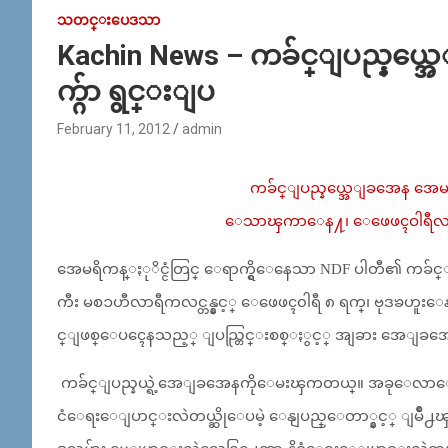
သတင္းပေဒသာ
Kachin News – ကခ်င္ျပည္နယ္
က္ဂ်ာ ရွင္းျပ
February 11, 2012
admin
ကခ်င္ျပည္နယ္အေျခအေန အေမရိ
ေသာၾကာေန႔၊ ေဖေဖၚဝါရီလ 10 ရ
အေမရိကန္ႏုိင္ငံတြင္ ေရာက္ရွိေနေသာ NDF ပါတီ၏ ကခ်င္ျ
ကီး မစၥဟီလာရီကလင္တန္နွင့္ ေဖေဖၚ၀ါရီ ၈ ရက္၊ ဗုဒၶဟူးေန႔ က
င္ျဖစ္ေပၚေနသည့္ ျပည္တြင္းစစ္ႏွင့္ အျခား အေျခအေနအရ
ကခ်င္ျပည္နယ္ရဲ့အေျခအေနကိုေမးၾကတယ္။ အခုေလာေလာဆယ္ ျ
ငံေရးေျပာင္းလဲတယ္ဆိုေပမဲ့ ေနျပည္ေတာ္နွင့္ ျမိဳ႕ၾကီ