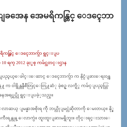
အေျခအေန အေမရိကန္တြင္ ေဒၚေဘာ
ကန္တြင္ ေဒၚေဘာက္ဂ်ာ ရွင္းျပ
က္ 2012 ခုႏွစ္ ကခ်င္သတင္းဌာန
ပည္နယ္ေခါင္းေဆာင္ ေဒၚေဘာက္ဂ်ာ က နိုင္ငံျခားေရး၀န္ၾ
 ၀ါရွိန္တန္ဒီစီတြင္ေတြ႔ဆံု ခဲ့စဥ္ လက္ရိွ ကခ်င္ျပည္နယ္တြ
ပ္ရပ္ကို ရွင္းျပခဲ့့သည္။
မန္မာအစိုးရ ကိို ဘယ္လိုျမင္လဲဆိုတာကို ေမးတယ္။ နို္င္
းရန္ကုန္ ေလာက္ပဲ။ ထူးထူးျခားမရွိဘူး။ တိုင္းရင္းသားေ