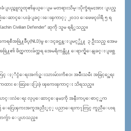
ဒသခံျပည္သူလူထု၏နယ္ေျမ မတရားသိမ္းပိုက္ခံရမႈအား ျပည္
ာတြင္ ဦးေဆာင္ေပးခဲ့ျခင္းေၾကာင့္ ၂၀၁၁ ေဖေဖၚ၀ါရီ ၅ ရ
Kachin Civilian Defender” ဆုကို သူမ ရရိွသည္။
ကေရစီအဖြဲ႔ခ်ဳပ္(NLD)မွ ေဒၚခင္သန္းျမင့္တို႔ ၃ ဦးသည္ အေမ
 အဖြဲ႔၏ ဖိတ္ၾကားခ်က္အရ အေမရိကန္သို႔ ေရာက္ရွိေနျခင္းျဖစ္သ
င္ ႏုိင္ငံေရးအက်ဥ္းသားမ်ားကိစၥ၊ အမ်ိဳးသမီး အခြင့္အေရး
ို အဓိကထား ေဆြးေႏြးခဲ့ ၾကေၾကာင္း သိရသည္။
ပင္ေျပာင္းလဲေရး လုပ္ေဆာင္ေနမႈကို အနီးကပ္ေစာင့္ၾက
ခံ၍ ေငြေၾကးအကူအညီႏွင့္ ပညာေရးက႑တြင္ ကူညီေပးရ
ဘာက္ဂ်ာ ေျပာသည္။