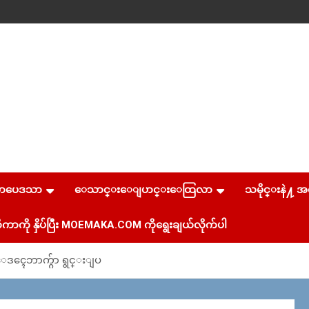
စာပေဒသာ
ေသာင္းေျပာင္းေထြလာ
သမိုင္းနဲ႔ အ
ကာကို နှိပ်ပြီး MOEMAKA.COM ကိုရွေးချယ်လိုက်ပါ
 ေဒၚေဘာက္ဂ်ာ ရွင္းျပ