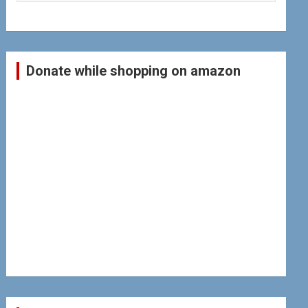
Donate while shopping on amazon