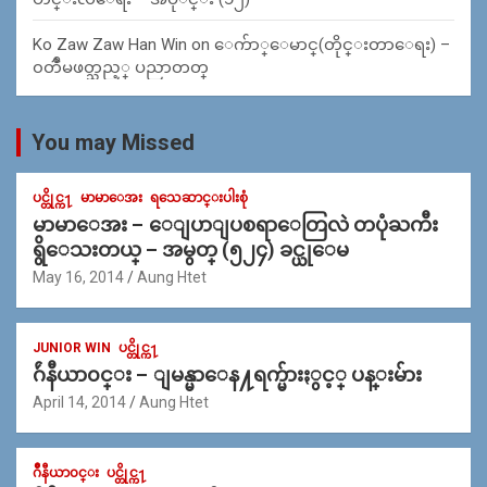
Ko Zaw Zaw Han Win
on
ေက်ာ္ေမာင္(တိုင္းတာေရး) –
၀တၳဳမဖတ္သည့္ ပညာတတ္
You may Missed
ပင္တိုင္က႑
မာမာေအး
ရသေဆာင္းပါးစုံ
မာမာေအး – ေျပာျပစရာေတြလဲ တပုံႀကီး
ရွိေသးတယ္ – အမွတ္ (၅၂၄) ခင္ယုေမ
May 16, 2014
Aung Htet
JUNIOR WIN
ပင္တိုင္က႑
ဂ်ဴနီယာ၀င္း – ျမန္မာေန႔ရက္မ်ားႏွင့္ ပန္းမ်ား
April 14, 2014
Aung Htet
ဂ်ဳနီယာ၀င္း
ပင္တိုင္က႑