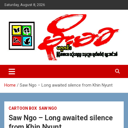
Skip
Saturday, August 8, 2026
to
content
USA – editors @ moemaka.net ((510) 854-6501)။ ရန္ကုန္ ဆက္သြ
MoeMaKa Burmese News &
ယ္ေရး – အမွတ္ ၂၅၄၊ ပထပ္၊ လမ္း ၄၀၊ ေက်ာက္တံတား၊ ရန္ကုန္။
Media
(ဖုုံး – ၀၉ ၂၅၂ ၂၄၉ ၀၉၄ ၊ ၀၉ ၄၂၁ ၇၄၃ ၇၅၃ ၊ ၀၉ ၅၀၄ ၁၀ ၅၈) ျ
ဖန္႔ခ်ိေရး – ဆိပ္ကမ္းသာစာေပ – အမွတ္ ၁၃ / ၃၈ လမ္း။ ပလာ
Home
Saw Ngo – Long awaited silence from Khin Nyunt
ဇာေစ်းသစ္ ။ ၀၉ ၇၈၆၈၃၇ ၃၀၅ / ၀၉ ၉၆၃၆၉၉၈၃၄
CARTOON BOX
SAW NGO
Saw Ngo – Long awaited silence
from Khin Nyunt