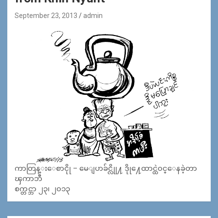
September 23, 2013
admin
ကာတြန္းေစာငိုု – မေျပာခ်င္လိုု႔ ဒိုု႔ေထာင္ထဲ၀င္ေနခဲ့တာ
ၾကာဘီ
စက္တင္ဘာ ၂၃၊ ၂၀၁၃