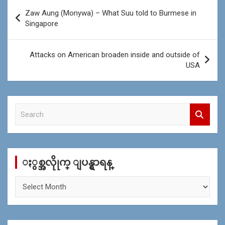
Post
Zaw Aung (Monywa) – What Suu told to Burmese in
navigation
Singapore
Attacks on American broaden inside and outside of
USA
S
e
a
r
c
ႏွစ္အလိုုက္ ျပန္ရွာရန္
h
ႏွ
စ္
အ
လိုု
က္