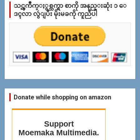
သင္ၾကိဳက္ႏွစ္သက္ရာ စာကို အနည္းဆုံး ၁ ေ
ျ
ပ
ဒၚလာ လွဴျပီး မိုးမခကို ကူညီပါ
န္
ရွာ
ရန္
Donate while shopping on amazon