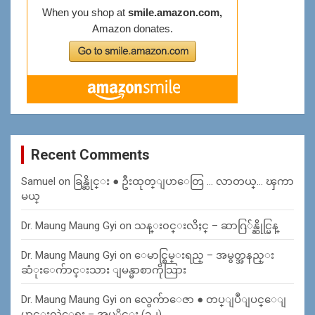
Recent Comments
Samuel
on
ခြန္ဆိုင္း ● ဦးထုတ္ျပာေတြ … လာတယ္… ၾကာ
မယ္
Dr. Maung Maung Gyi
on
သန္း၀င္းလိႈင္ – ဆာဂြ်န္ဆိုင္မြန္
Dr. Maung Maung Gyi
on
ေမာင္စြမ္းရည္ – အမွတ္အနည္း
ဆံုးေက်ာင္းသား ျမန္မာစာကိုသြား
Dr. Maung Maung Gyi
on
လွေက်ာေဇာ ● တပ္ျပဳျပင္ေျ
ပာင္းလဲေရး – အပုိင္း (၁၂)