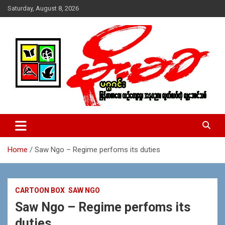
Skip
Saturday, August 8, 2026
to
content
USA – editors @ moemaka.net ((510) 854-6501)။ ရန္ကုန္ ဆက္သြ
MoeMaKa Burmese News &
ယ္ေရး – အမွတ္ ၂၅၄၊ ပထပ္၊ လမ္း ၄၀၊ ေက်ာက္တံတား၊ ရန္ကုန္။
Media
(ဖုုံး – ၀၉ ၂၅၂ ၂၄၉ ၀၉၄ ၊ ၀၉ ၄၂၁ ၇၄၃ ၇၅၃ ၊ ၀၉ ၅၀၄ ၁၀ ၅၈) ျ
ဖန္႔ခ်ိေရး – ဆိပ္ကမ္းသာစာေပ – အမွတ္ ၁၃ / ၃၈ လမ္း။ ပလာ
Home
Saw Ngo – Regime perfoms its duties
ဇာေစ်းသစ္ ။ ၀၉ ၇၈၆၈၃၇ ၃၀၅ / ၀၉ ၉၆၃၆၉၉၈၃၄
CARTOON BOX
SAW NGO
Saw Ngo – Regime perfoms its
duties