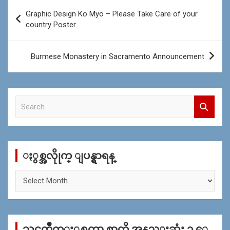
Post
Graphic Design Ko Myo – Please Take Care of your
navigation
country Poster
Burmese Monastery in Sacramento Announcement
S
e
a
r
c
ႏွစ္အလိုုက္ ျပန္ရွာရန္
h
ႏွ
စ္
အ
လိုု
က္
သင္ၾကိဳက္ႏွစ္သက္ရာ စာကို အနည္းဆုံး ၁ ေ
ျ