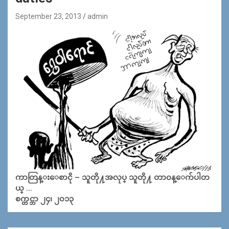
September 23, 2013
admin
ကာတြန္းေစာငို – သူတို႔အလုပ္ သူတို႔ တာ၀န္ေက်ပါတ
ယ္ …
စက္တင္ဘာ ၂၄၊ ၂၀၁၃