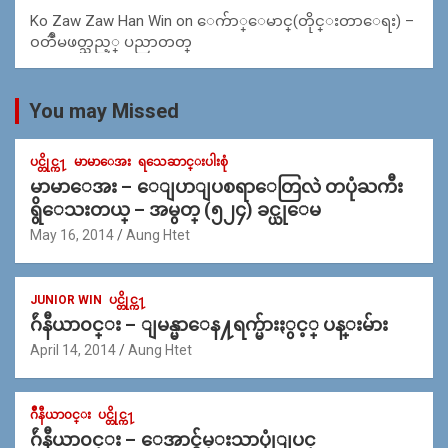
Ko Zaw Zaw Han Win
on
ေက်ာ္ေမာင္(တိုင္းတာေရး) –
၀တၳဳမဖတ္သည့္ ပညာတတ္
You may Missed
ပင္တိုင္က႑
မာမာေအး
ရသေဆာင္းပါးစုံ
မာမာေအး – ေျပာျပစရာေတြလဲ တပုံႀကီး
ရွိေသးတယ္ – အမွတ္ (၅၂၄) ခင္ယုေမ
May 16, 2014
Aung Htet
JUNIOR WIN
ပင္တိုင္က႑
ဂ်ဴနီယာ၀င္း – ျမန္မာေန႔ရက္မ်ားႏွင့္ ပန္းမ်ား
April 14, 2014
Aung Htet
ဂ်ဳနီယာ၀င္း
ပင္တိုင္က႑
ဂ်ဴနီယာ၀င္း – ေအာင္ခ်မ္းသာပုုံျပင္