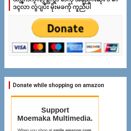
ပ
ဒၚလာ လွဴျပီး မိုးမခကို ကူညီပါ
န္
ရွာ
ရန္
Donate while shopping on amazon