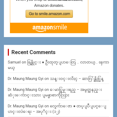
Recent Comments
Samuel
on
ခြန္ဆိုင္း ● ဦးထုတ္ျပာေတြ … လာတယ္… ၾကာ
မယ္
Dr. Maung Maung Gyi
on
သန္း၀င္းလိႈင္ – ဆာဂြ်န္ဆိုင္မြန္
Dr. Maung Maung Gyi
on
ေမာင္စြမ္းရည္ – အမွတ္အနည္း
ဆံုးေက်ာင္းသား ျမန္မာစာကိုသြား
Dr. Maung Maung Gyi
on
လွေက်ာေဇာ ● တပ္ျပဳျပင္ေျ
ပာင္းလဲေရး – အပုိင္း (၁၂)