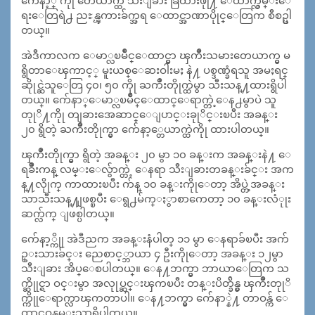
က်ေနာ့္ ကိုု တေယာက္ထဲ သီးျခား ခြဲထားဖိုု႔ ေထာက္လွမ္းေ
ရးေတြရဲ႕ ညႊန္ၾကားခ်က္အရ ေထာင္အာဏာပိုုင္ေတြက စီစဥ္ပါ
တယ္။
အဲဒီကာလက ေမာ္လၿမိဳင္ေထာင္မွာ ၾကိဳးသမားတေယာက္မွ မ
ရွိတာေၾကာင့္ မူးယစ္ေဆးဝါးမႈ နဲ႔ ပစ္ဒဏ္ခံရသူ အမႈရင္
ဆိုုင္ဆဲသူေတြ ၄၀၊ ၅၀ ကိုု ႀကိဳးတိုုက္ထဲမွာ သီးသန္႔ထားရွိပါ
တယ္။ က်ေနာ္ေမာ္လၿမိဳင္ေထာင္ေရာက္တဲ့ေန႕မွာပဲ သူ
တုုိ႔ကိုု တျခားအေဆာင္ေျပာင္းခုုိင္းၿပီး အခန္း
၂၀ ရွိတဲ့ ႀကိဳးတိုုက္မွာ က်ေနာ့္တေယာက္ထဲကိုု ထားပါတယ္။
ၾကိဳးတိုုက္မွာ ရွိတဲ့ အခန္း ၂၀ မွာ ၁၀ ခန္းက အခန္းနဲ႔ ေ
ရခ်ိဳးကန္ လမ္းေလွ်ာက္တဲ့ ေနရာ သီးျခားတခန္းခ်င္း အက
န္႔လိုုက္ ကာထားၿပီး က်န္ ၁၀ ခန္းကိုုေတာ့ အိပ္တဲ့အခန္း
သာသီးသန္႔ျဖစ္ၿပီး ေရွ႕မ်က္ႏွာစာကေတာ့ ၁၀ ခန္းလံုုး
ဆက္လ်က္ ျဖစ္ပါတယ္။
က်ေနာ့္ကိုု အဲဒီညက အခန္းနံပါတ္ ၁၁ မွာ ေနရာခ်ၿပီး အက်
ဥ္းသားခ်င္း ညေစာင့္ဘာယာ ၄ ဦးကိုုေတာ့ အခန္း ၁၂မွာ
သီးျခား အိပ္ေစပါတယ္။ ေန႔ဘက္မွာ ဘာယာေတြက သ
က္ဆိုုင္ရာ ဝင္းမွာ အလုုပ္ဆင္းၾကၿပီး တန္းပိတ္ခ်ိန္မွ ၾကိဳးတုုိ
က္ကိုုေရာက္လာၾကတာပါ။ ေန႔ဘက္မွာ က်ေနာ္နဲ႔ တာဝန္က် ေ
ထာင္ဝန္ထမ္းသာရွိပါတယ္။