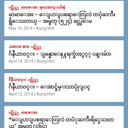
ပင္တိုင္က႑
မာမာေအး
ရသေဆာင္းပါးစုံ
မာမာေအး – ေျပာျပစရာေတြလဲ တပုံႀကီး
ရွိေသးတယ္ – အမွတ္ (၅၂၄) ခင္ယုေမ
May 16, 2014
Aung Htet
JUNIOR WIN
ပင္တိုင္က႑
ဂ်ဴနီယာ၀င္း – ျမန္မာေန႔ရက္မ်ားႏွင့္ ပန္းမ်ား
April 14, 2014
Aung Htet
ဂ်ဳနီယာ၀င္း
ပင္တိုင္က႑
ဂ်ဴနီယာ၀င္း – ေအာင္ခ်မ္းသာပုုံျပင္
April 12, 2014
Aung Htet
ပင္တိုင္က႑
မာမာေအး
“ေျပာျပစရာေတြလဲ တပံုႀကီးရိွေသးတ
ယ္” အမွတ္ (၄၆၄)