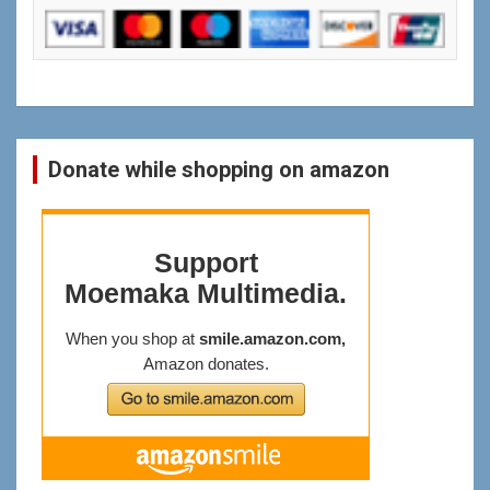
Donate while shopping on amazon