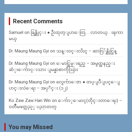
Recent Comments
Samuel
on
ခြန္ဆိုင္း ● ဦးထုတ္ျပာေတြ … လာတယ္… ၾကာ
မယ္
Dr. Maung Maung Gyi
on
သန္း၀င္းလိႈင္ – ဆာဂြ်န္ဆိုင္မြန္
Dr. Maung Maung Gyi
on
ေမာင္စြမ္းရည္ – အမွတ္အနည္း
ဆံုးေက်ာင္းသား ျမန္မာစာကိုသြား
Dr. Maung Maung Gyi
on
လွေက်ာေဇာ ● တပ္ျပဳျပင္ေျ
ပာင္းလဲေရး – အပုိင္း (၁၂)
Ko Zaw Zaw Han Win
on
ေက်ာ္ေမာင္(တိုင္းတာေရး) –
၀တၳဳမဖတ္သည့္ ပညာတတ္
You may Missed