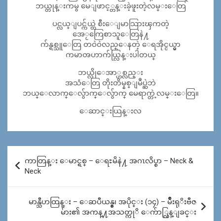
ဘယ္တုန္းကမွ မေျဖာင့္တန္းခဲ့ဖူးတဲ့လမ္းေတြ
ပင္လယ္ျပင္က်ယ္ထဲ စီးေျမာသြားၾကတဲ့
အေႂကြေစာသူေတြနဲ႔
က်န္ရစ္သူေတြ တဝဲဝဲလည္ေနတဲ့ ေရအိုင္ငယ္မွာ
ကမာၻဟာက်ယ္လြန္းပါတယ္
ဘယ္လိုေအာ္ဟစ္လည္း
အသံေတြ တိုးတိမ္နစ္ျမဳပ္ဆဲဘဲ
ဘယ္ေလာက္ေလွ်ာက္ေလွ်ာက္ မေရာက္တဲ့လမ္းေတြ။
ေဆာင္းယြန္းလ
Post
ကာတြန္း ေမာင္ရစ္ – ေရႊမိနဲ႔ အဂၤလိပ္စာ – Neck &
navigation
Neck
မာန္သီဟထြန္း – ေဆပီယန္စ္၊ အပိုင္း (၁၄) – မ်ိဳးရုိးဗီဇ
မ်ား၏ အကန္႔အသတ္ကုိ ေက်ာ္လြန္ျခင္း