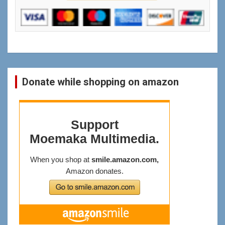
Donate while shopping on amazon