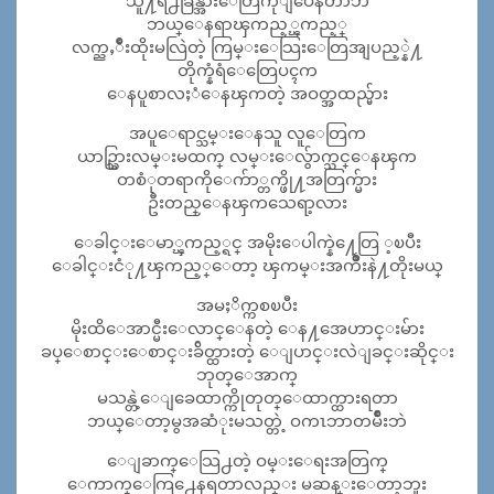
သူ႔ရဲ႕ခြန္အားေတြကိုျပေနတာဘဲ
ဘယ္ေနရာၾကည့္ၾကည့္
လက္ညႇိဳးထိုးမလြဲတဲ့ ကြမ္းေသြးေတြအျပည့္နဲ႔
တိုက္နံရံေတြေပၚက
ေနပူစာလႈံေနၾကတဲ့ အဝတ္အထည္မ်ား
အပူေရာင္သမ္းေနသူ လူေတြက
ယာဥ္သြားလမ္းမထက္ လမ္းေလွ်ာက္သင္ေနၾက
တစံုတရာကိုေက်ာ္တက္ဖို႔အတြက္မ်ား
ဦးတည္ေနၾကသေရာ့လား
ေခါင္းေမာ္ၾကည့္ရင္ အမိုးေပါက္နဲ႔ေတြ ့ၿပီး
ေခါင္းငံု႔ၾကည့္ေတာ့ ၾကမ္းအက်ိဳးနဲ႔တိုးမယ္
အမႈိက္ကစၿပီး
မိုးထိေအာင္မီးေလာင္ေနတဲ့ ေန႔အေဟာင္းမ်ား
ခပ္ေစာင္းေစာင္းခ်ိတ္ထားတဲ့ ေျပာင္းလဲျခင္းဆိုင္း
ဘုတ္ေအာက္
မသန္တဲ့ေျခေထာက္ကိုတုတ္ေထာက္ထားရတာ
ဘယ္ေတာ့မွအဆံုးမသတ္တဲ့ ဝကၤဘာတမ်ိဳးဘဲ
ေျခာက္ေသြ႕တဲ့ ဝမ္းေရးအတြက္
ေကာက္ေကြ႕ေနရတာလည္း မဆန္းေတာ့ဘူး