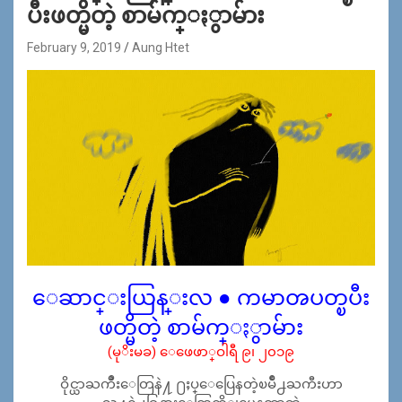
ပီးဖတ္မိတဲ့ စာမ်က္ႏွာမ်ား
February 9, 2019
Aung Htet
ေဆာင္းယြန္းလ ● ကမာၻပတ္ၿပီး
ဖတ္မိတဲ့ စာမ်က္ႏွာမ်ား
(မုိးမခ) ေဖေဖာ္ဝါရီ ၉၊ ၂၀၁၉
ဝိုင္ယာႀကိဳးေတြနဲ႔ ႐ႈပ္ေပြေနတဲ့ၿမိဳ႕ႀကီးဟာ