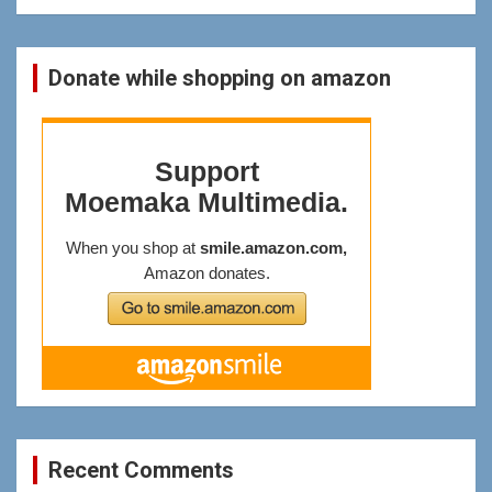
Donate while shopping on amazon
Recent Comments