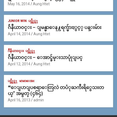
May 16, 2014
Aung Htet
JUNIOR WIN
ပင္တိုင္က႑
ဂ်ဴနီယာ၀င္း – ျမန္မာေန႔ရက္မ်ားႏွင့္ ပန္းမ်ား
April 14, 2014
Aung Htet
ဂ်ဳနီယာ၀င္း
ပင္တိုင္က႑
ဂ်ဴနီယာ၀င္း – ေအာင္ခ်မ္းသာပုုံျပင္
April 12, 2014
Aung Htet
ပင္တိုင္က႑
မာမာေအး
“ေျပာျပစရာေတြလဲ တပံုႀကီးရိွေသးတ
ယ္” အမွတ္ (၄၆၄)
April 16, 2013
admin