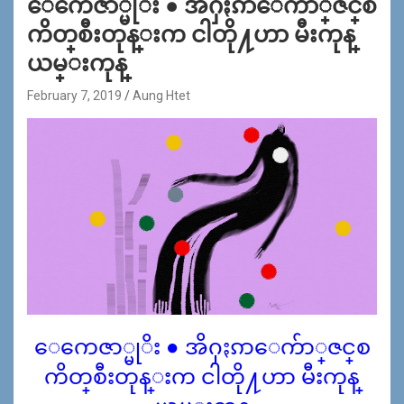
ေကေဇာ္မုိး ● အိႁႏၵာ​ေက်ာ္​ဇင္​စ
ကိတ္​စီးတုန္​းက ငါတို႔ဟာ မီးကုန္​
ယမ္​းကုန္
February 7, 2019
Aung Htet
ေကေဇာ္မုိး ● အိႁႏၵာ​ေက်ာ္​ဇင္​စ
ကိတ္​စီးတုန္​းက ငါတို႔ဟာ မီးကုန္​