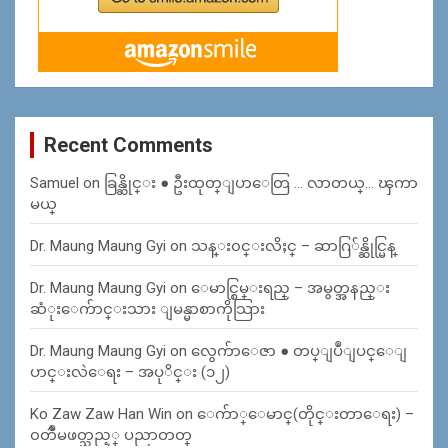
Recent Comments
Samuel
on
ခြန္ဆိုင္း ● ဦးထုတ္ျပာေတြ … လာတယ္… ၾကာ
မယ္
Dr. Maung Maung Gyi
on
သန္း၀င္းလိႈင္ – ဆာဂြ်န္ဆိုင္မြန္
Dr. Maung Maung Gyi
on
ေမာင္စြမ္းရည္ – အမွတ္အနည္း
ဆံုးေက်ာင္းသား ျမန္မာစာကိုသြား
Dr. Maung Maung Gyi
on
လွေက်ာေဇာ ● တပ္ျပဳျပင္ေျ
ပာင္းလဲေရး – အပုိင္း (၁၂)
Ko Zaw Zaw Han Win
on
ေက်ာ္ေမာင္(တိုင္းတာေရး) –
၀တၳဳမဖတ္သည့္ ပညာတတ္