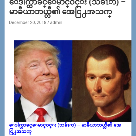
ေဒါက္တာခင္ေမာင္ဝင္း (သခ်ၤာ) –
မာခီယာဘယ္လီ၏ အေငြ႕အသက္
December 20, 2018
admin
ေဒါက္တာခင္ေမာင္ဝင္း (သခ်ၤာ) – မာခီယာဘယ္လီ၏ အေ
ငြ႕အသက္