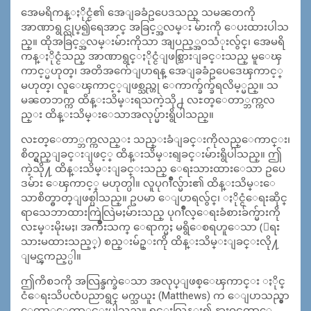
အေမရိကန္ႏိုင္ငံ၏ အေျခခံဥပေဒသည္ သမၼတကို
အာဏာရွင္လုပ္၍ရေအာင္ အခြင့္အလမ္း မ်ားကို ေပးထားပါသ
ည္။ ထိုအခြင့္အလမ္းမ်ားကိုသာ အျပည့္အဝသံုးလွ်င္၊ အေမရိ
ကန္ႏိုင္ငံသည္ အာဏာရွင္ႏိုင္ငံျဖစ္သြားျခင္းသည္ မူေၾ
ကာင့္မဟုတ္၊ အတိအက်ေျပာရန္ အေျခခံဥပေဒေၾကာင့္
မဟုတ္၊ လူေၾကာင့္ျဖစ္သည္ဟု ေကာက္ခ်က္ခ်ရလိမ့္မည္။ သ
မၼတဘက္က ထိန္းသိမ္းရသကဲ့သို႕ လႊတ္ေတာ္ဘက္ကလ
ည္း ထိန္းသိမ္းေသာအလုပ္မ်ားရွိပါသည္။
လႊတ္ေတာ္ဘက္ကလည္း သည္းခံျခင္းကိုလည္ေကာင္း၊
စိတ္ရွည္ျခင္းျဖင့္ ထိန္းသိမ္းရျခင္းမ်ားရွိပါသည္။ ဤ
ကဲ့သို႔ ထိန္းသိမ္းျခင္းသည္ ေရးသားထားေသာ ဥပေ
ဒမ်ား ေၾကာင့္ မဟုတ္ပါ။ လူပုဂၢိဳလ္မ်ား၏ ထိန္းသိမ္းေ
သာစိတ္ဓာတ္ျဖစ္ပါသည္။ ဥပမာ ေျပာရလွ်င္၊ ႏိုင္ငံေရးဆိုင္
ရာသေဘာထားကြဲလြဲမႈမ်ားသည္ ပုဂၢိဳလ္ေရးခံစားခ်က္မ်ားကို
လႊမ္းမိုးမႈ၊ အက်ိဳးသက္ ေရာက္မႈ မရွိေစရဟူေသာ (ေရး
သားမထားသည့္) စည္းမ်ဥ္းကို ထိန္းသိမ္းျခင္းလို႔
ျမင္ၾကည့္ပါ။
ဤကိစၥကို အလြန္ခက္ခဲေသာ အလုပ္ျဖစ္ေၾကာင္း ႏိုင္
ငံေရးသိပၸံပညာရွင္ မက္သယူး (Matthews) က ေျပာသည္မွာ
ေတာ္ေတာ္ရွင္းပါသည္။ ရွင္းလြန္း၍ နားဝင္ရတာေ