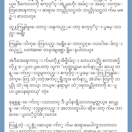
ယ္။ ဒီကေလးကို စက္ဝုိင္းရဲ႕ဗဟို၊ အခ်င္း၊ အခ်င္းဝက္ေ
တြအေၾကာင္း ဆရာမ ဘယ္လိုသင္မလဲ၊ ဘယ္လိုသင္သလဲ က်မ မစ
ဥ္း စားတတ္။
သူ႔ကြန္ပါဗူးေတာင္းၾကည့္ေတာ့ စက္ဝုိင္းျခမ္းလ
ည္းမရွိ၊
ကြန္ပါေဒါက္ေတြလည္းမရွိ။ ေဘာလ္ပင္ေလးငါးေခ်ာင္း
ထည့္တဲ့ container တခုအျဖစ္သာ ရွိေနပါတယ္။
အဲဒီအေၾကာင္း က်မတို႔အိမ္နီးခ်င္း တေယာက္ကို စကားစပ္မိ
လို႔ ေျပာျပေတာ့ သူက “ဟုတ္တယ္အမ၊ က်ေနာ့္သမီး ဆယ္ တ
န္းေက်ာင္းသူမွာလည္း စက္ဝိုင္းျခမ္းေတြ ကြန္ပါေ
ဒါက္ေတြ သံုးတဲ့အက်င့္မရွိိဘူး။ က်ေနာ္က အဲဒါေတြကို ဘ
ယ္လို သံုးရ တယ္၊ ဘယ္ေနရာမွာ သံုးရတယ္ဆိုတာကို ေျ
ပာျပေနရတယ္” တဲ့။
ခုနစ္တန္းေက်ာင္းသားတင္ ဒီျပႆနာရွိသလားမွတ္တယ္။ ဆယ္တ
န္းေက်ာင္းသူမွာလည္း အလားတူပါပဲ-ဆိုေတာ့ က်မ ဘာ
မ်ားေျပာႏိုင္ပါအံုးမလဲ။
လြန္ခဲ့တဲဲ့ ႏွစ္သံုးဆယ္ေက်ာ္ က်မ ဆရာမေပါက္စဘဝကလ
ည္း တေက်ာင္းတည္းအလုပ္အတူလုပ္တဲ့ ဆရာမ ေဒၚခင္ခင္