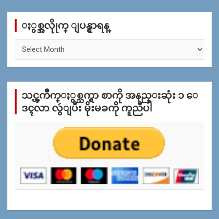
r
c
ႏွစ္အလိုုက္ ျပန္ရွာရန္
h
ႏွ
စ္
အ
လိုု
က္
သင္ၾကိဳက္ႏွစ္သက္ရာ စာကို အနည္းဆုံး ၁ ေ
ျ
ပ
ဒၚလာ လွဴျပီး မိုးမခကို ကူညီပါ
န္
ရွာ
ရန္