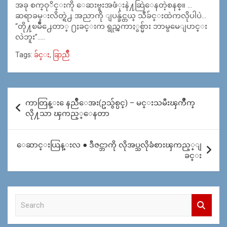
အခု စက္ဝုိင္းကို ေဆးဗူးအဖံုးနဲ႔ဆြဲေနတဲ့စနစ္။ …
ဆရာခမ္းလိတ္ရဲ႕ အညာကို ျပန္ခ်င္တယ္ သီခ်င္းထဲကလိုပါပဲ…
“တို႔ၿမိဳ႕ေတာ္ ႐ႈခင္းက ရွည္ၾကာႏွစ္မ်ား ဘာမွမေျပာင္း
လဲဘူး”…..
Tags:
ခ်င္း
,
ခြာညဳိ
Post
ကာတြန္း ေနညိဳေအး(ဥသွ်စ္ပင္) – မင္းသမီးၾကိဳက္
navigation
လို႔သာ ၾကည့္ေနတာ
ေဆာင္းယြန္းလ ● ဒီဇင္ဘာကို လိုအပ္သလိုခံစားၾကည့္ျ
ခင္း
S
e
a