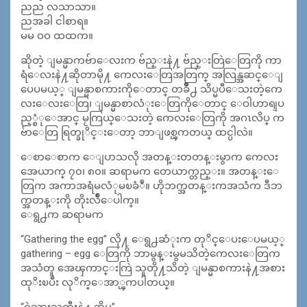
ညည လသာသာ။
ညအခါ ငါစာရ။
မမ ဝဝ ထထက။
ဆိုတဲ့ ျမန္မာကဗ်ာေလးက ဗ်ည္းနဲ႔ ဗ်ည္းတြဲေတြကို ကာ
ရံေလးနဲ႔ဆိုတာမို႔ ကေလးေတြအတြက္ အလြန္အဆင္ေျ
ပေပမယ့္ ျမန္မာစကားကိုေတာင္ တခ်ဳိ႕ သိပ္မပီေသးတဲ့ကေ
လးေလးေတြ၊ ျမန္မာစာလံုးေတြကိုေတာင္ ေဝါဟာရျပ
ည့္စံုေအာင္ မႂကြယ္ေသးတဲ့ ကေလးေတြကို အဂၤလိပ္ က
ဗ်ာေတြ ရြတ္ခုိင္းေတာ့ ဘာျဖစ္ၾကတယ္ ထင္ပါလဲ။
ေစာေစာက ေျပာသလို အတန္းတတန္းမွာက ကေလး
အေယာက္ ၇၀၊ ၈၀။ ဆရာမက တေယာက္တည္း။ အတန္းေ
တြက အကာအရံမလံုမၿခံဳ။ ဟိုဘက္အတန္းကအသံက ဒီဘ
က္အတန္းကို တိုးလ်ဳိေပါက္။
ေရွ႕က ဆရာမက
“Gathering the egg” လို႔ ေရွ႕ဆံုးက တုိင္ေပးေပမယ့္
gathering – egg ေတြကို ဘာမွန္းမွမသိတဲ့ကေလးေတြက
အသံတူ အေၾကာင္းကြဲ သူတို႔သိတဲ့ ျမန္မာစကားနဲ႔အစား
ထုိးၿပီး လုိက္ေအာ္ၾကပါတယ္။