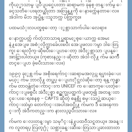
ကိုယ့္ဖာသာမွ ျပဳျပင္မေပးတာ ဆရာမက ခုနစ္ တန္းက်မွ ေ
ခၚသတိေပးရတယ္ဆိုတာ အလြန္႔ကို ေနာက္က်ေနတာေလ။
အဲဒါက မိဘ အုပ္ထိန္းသူဘက္က ပ်က္ကြက္မႈ။
ပထမသံုးလပတ္စစ္ေတာ့ ႏွစ္ဘာသာက်ပါေလေရာ။
ေနာက္တပတ္က် က်တဲ့ဘာသာရပ္ဆရာမႏွစ္ေယာက္က အေမး
နဲ႔အေျဖ အစံုလိုက္လာခ်ေပးၿပီး အေျဖလႊာမွာ ဒါေတြ
ကူး ေရးလိုက္-ဆိုၿပီးေျပာေတာ့ အဲဒီႏွစ္ဘာသာ ျပန္ေ
အာင္သြားပါတယ္။ (ကုစားနည္း-ဆိုတာ အဲဒါ-လို႔ က်မ ႀကိဳ
တင္ေျပာ ခဲ့ၿပီးသားေလ။)
၁၉၉၇ ခုႏွစ္က က်မ အစိုးရေက်ာင္းဆရာမအလုပ္က ရပ္နားခဲ့ေပး
မယ့္ က်မ ဘာလို႔ တပ္အပ္ ေျပာႏိုင္သလဲဆိုေတာ့ ရန္ ကုန္မွာ
က်မ တာဝန္က်တဲ့ေက်ာင္းက UNICEF က ေဆာက္ေပးတဲ့ေ
က်ာင္းျဖစ္ၿပီး အဲဒီႏွစ္မွာ စဥ္ဆက္မျပတ္အကဲျဖတ္၍ အတန္းတ
င္ေပးေရးစနစ္ – CAPTS ဆိုတဲ့ စနစ္ကို စမ္းသပ္တဲ့ဆယ္ေ
က်ာင္းထဲမွာ တေက်ာင္းအပါအဝင္မို႔ က်မက ဒီ အေၾကာ
င္းကို အဲဒီကတည္းက နားလည္ၿပီးသားေလ။
က်မက ေလးတန္းမွာ သမုိင္းနဲ႔ပထဝီသင္ရတယ္။ အခန္း
က လူတရပ္ လြတ္႐ံု သစ္သားခန္းဆီးေတြသာျခားထားတ