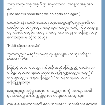
သယ္ ဟက္-ဘစ္ အစ္စ္ ဝီ ဒူး ဆမ္းသင္း အဂန္း အန္ အဂ
န္း
(The habit is something we do again and again.)
စာတလံုးနဲ႔တလံုးၾကား ဘစ္ကားတမွတ္တုိင္စာျခားၿပီး ေ
လးတိေလးတဲြ ဖတ္ေနတဲ့ တူေတာ္ေမာင္ကို က်မ သက္ျ
ပင္းခ်ၿပီး မဆူမိေအာင္ ေနရင္းက ဖ်တ္ကနဲ ေမးခြန္းတခု
ေကာက္ေမးလိုက္ပါတယ္။
“Habit ဆိုတာ ဘာလဲ။”
သူကလည္း မဆုိင္းမတြ ျပန္ေျဖပါတယ္။ “က်န္း
မာေရး..” တဲ့။
လြန္ခဲ့တဲ့ တလကလည္း က်မကို အသံမထြက္တတ္တဲ့ စာလံုးေ
မးခ်ိန္မွာ သူဘာေရးထားသလဲ စာအုပ္ကို စစ္ၾကည့္ေတာ့ “is”
ေရးရမယ့္ ေနရာေတြမွာ “in” ေတြ ေရးထားတာကို
ေတြ႔ရတယ္။
အထူးထုတ္စာအုပ္နဲ႔ ဆရာမက သင္တယ္၊ စာကို အတန္းေခါ
င္းေဆာင္က ေက်ာက္သင္ပုန္းမွာ ေရးေပးတယ္-တဲ့။
က်မ ရန္ကုန္ေက်ာင္းကို စေျပာင္းေျပာင္းခ်င္း ကေလး