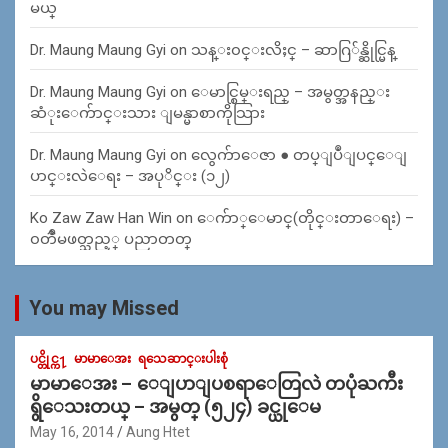
မယ္
Dr. Maung Maung Gyi
on
သန္း၀င္းလိႈင္ – ဆာဂြ်န္ဆိုင္မြန္
Dr. Maung Maung Gyi
on
ေမာင္စြမ္းရည္ – အမွတ္အနည္း
ဆံုးေက်ာင္းသား ျမန္မာစာကိုသြား
Dr. Maung Maung Gyi
on
လွေက်ာေဇာ ● တပ္ျပဳျပင္ေျ
ပာင္းလဲေရး – အပုိင္း (၁၂)
Ko Zaw Zaw Han Win
on
ေက်ာ္ေမာင္(တိုင္းတာေရး) –
၀တၳဳမဖတ္သည့္ ပညာတတ္
You may Missed
ပင္တိုင္က႑
မာမာေအး
ရသေဆာင္းပါးစုံ
မာမာေအး – ေျပာျပစရာေတြလဲ တပုံႀကီး
ရွိေသးတယ္ – အမွတ္ (၅၂၄) ခင္ယုေမ
May 16, 2014
Aung Htet