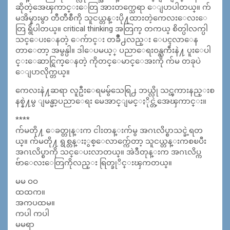
ဆိုတဲ့အေၾကာင္းေတြ အားတက္သေရာ ေျပာပါတယ္။ က်
မအိမ္နားမွာ တီတီစီကို သူငယ္တန္းပို႔ထားတဲ့ကေလးေလးေ
တြ ရွိပါတယ္။ critical thinking အတြက္ တကယ္ စိတ္ပါလက္ပါ
သင္ေပးေနတဲ့ ေက်ာင္း တခ်ဳိ႕လည္း ေပၚလာေန
တာေတာ့ အမွန္ပါ။ ဒါေပမယ့္ ပညာေရးဝန္ႀကီးနဲ႔ ပူးေပါ
င္းေဆာင္ရြက္ေနတဲ့ ကိုတင္ေမာင္ေအးကို က်မ တခုပဲ
ေျပာလိုက္တယ္။
ကေလးနဲ႔ဆရာ လူဦးေရမမွ်သေရြ႕ ဘယ္လို သင္ၾကားနည္းစ
နစ္နဲ႔မွ ျမန္မာ့ပညာေရး မေအာင္ျမင္ႏိုင္တဲ့အေၾကာင္း။
****
က်မတို႔ ေခတ္တုန္းက ငါးတန္းက်မွ အဂၤလိပ္စာသင္ခဲ့ရတ
ယ္။ က်မတို႔ ရွစ္တန္းႏွစ္ေလာက္က်ေတာ့ သူငယ္တန္းကစၿပီး
အဂၤလိပ္စာကို သင္ေပးလာတယ္။ အဲဒီတုန္းက အဂၤလိပ္က
ဗ်ာေလးေတြကိုလည္း ရြတ္ခုိင္းၾကတယ္။
မမ ဝဝ
ထထက။
အကပထမ။
ကပါ ကပါ
မမရာ