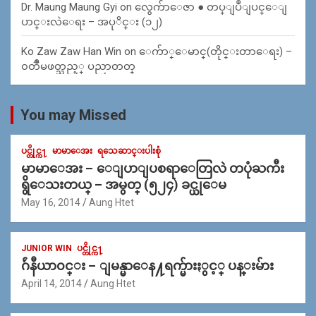
Dr. Maung Maung Gyi
on
လွေက်ာေဇာ ● တပ္ျပဳျပင္ေျ
ပာင္းလဲေရး – အပုိင္း (၁၂)
Ko Zaw Zaw Han Win
on
ေက်ာ္ေမာင္(တိုင္းတာေရး) –
၀တၳဳမဖတ္သည့္ ပညာတတ္
You may Missed
ပင္တိုင္က႑
မာမာေအး
ရသေဆာင္းပါးစုံ
မာမာေအး – ေျပာျပစရာေတြလဲ တပုံႀကီး
ရွိေသးတယ္ – အမွတ္ (၅၂၄) ခင္ယုေမ
May 16, 2014
Aung Htet
JUNIOR WIN
ပင္တိုင္က႑
ဂ်ဴနီယာ၀င္း – ျမန္မာေန႔ရက္မ်ားႏွင့္ ပန္းမ်ား
April 14, 2014
Aung Htet