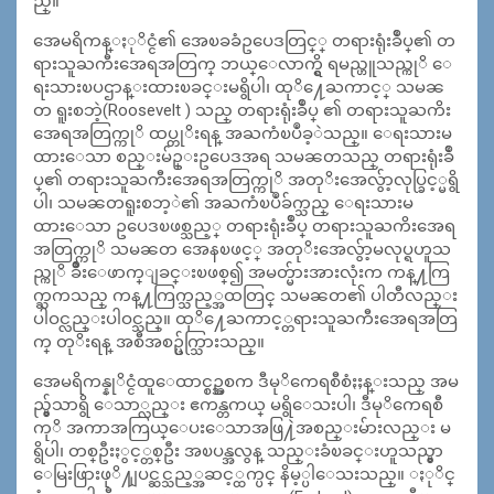
ည္။
အေမရိကန္ႏုိင္ငံ၏ အေၿခခံဥပေဒတြင္္ တရားရုံးခ်ဳပ္၏ တ
ရားသူႀကီးအေရအတြက္ ဘယ္ေလာက္ရွိ ရမည္ဟူသည္ကုိ ေ
ရးသားၿပဌာန္းထားၿခင္းမရွိပါ၊ ထုိ႔ေႀကာင့္ သမၼ
တ ရူးစဘဲ့(Roosevelt ) သည္ တရားရုံးခ်ဳပ္ ၏ တရားသူႀကိး
အေရအတြက္ကုိ ထပ္တုိးရန္ အႀကံၿပဳခ့ဲသည္။ ေရးသားမ
ထားေသာ စည္းမ်ဥ္းဥပေဒအရ သမၼတသည္ တရားရုံးခ်ဳ
ပ္၏ တရားသူႀကီးအေရအတြက္ကုိ အတုိးအေလွ်ာ့လုပ္ခြင့္မရွိ
ပါ၊ သမၼတရူးစဘ့ဲ၏ အႀကံၿပဳခ်က္သည္ ေရးသားမ
ထားေသာ ဥပေဒၿဖစ္သည့္ တရားရုံးခ်ဳပ္ တရားသူႀကိးအေရ
အတြက္ကုိ သမၼတ အေနၿဖင့္ အတုိးအေလွ်ာ့မလုပ္ရဟူသ
ည္ကုိ ခ်ိဳးေဖာက္ျခင္းၿဖစ္၍ အမတ္မ်ားအားလုံးက ကန္႔ကြ
က္ႀကသည္ ကန္႔ကြက္သည့္အထတြင္ သမၼတ၏ ပါတီလည္း
ပါဝင္လည္းပါဝင္သည္။ ထုိ႔ေႀကာင့္တရားသူႀကီးအေရအတြ
က္ တုိးရန္ အစီအစဥ္ပ်က္သြားသည္။
အေမရိကန္နုိင္ငံထူေထာင္စဥ္အစက ဒီမုိကေရစီစံႏႈန္းသည္ အမ
ည္မွ်သာရွိ ေသာ္လည္း ဧကန္တကယ္ မရွိေသးပါ၊ ဒီမုိကေရစီ
ကုိ အကာအကြယ္ေပးေသာအဖြ႔ဲအစည္းမ်ားလည္း မ
ရွိပါ၊ တစ္ဦးႏွင့္တစ္ဦး အၿပန္အလွန္ သည္းခံၿခင္းဟူသည္မွာ
ေမြးဖြားဖုိ႔ျပင္ဆင္သည့္အဆင့္ထက္ပင္ နိမ့္ပါေသးသည္။ ႏုိင္