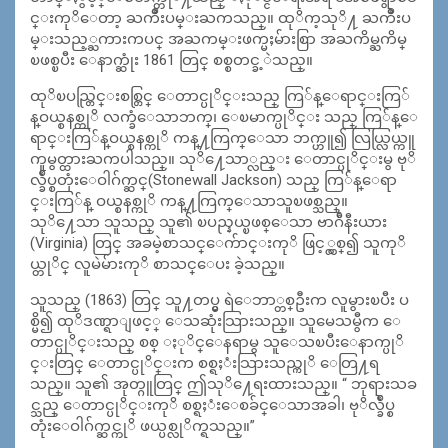
င္းကုိေတာ့ ႀကိဳးပမ္းႀကသည္။ ထုိက့သုိ႔ ႀကိဳးပ
မ္းသည့္ႀကားကပင္ အႀကမ္းဖက္မႈမ်ားစြာ အႀကိမ္ႀကိမ္
ၿဖစ္ၿပီး ေနာက္ဆုံး 1861 တြင္ စစ္စတင္ခ့ဲသည္။
ထုိၿပည္တြင္းစစ္တြင္ ေတာင္ပုိင္းသည္ ကြ်န္ေရာင္းကြ်
န္ဝယ္စနစ္ကုိ လက္ခံေသာဘက္၊ ေၿမာက္ပုိင္း သည္ ကြ်န္ေ
ရာင္းကြ်န္ဝယ္စနစ္ကုိ ကန္႔ကြက္ေသာ ဘက္ဟူ၍ လြယ္လြယ္ကူ
ကူမွတ္ထားႀကပါသည္။ သုိ႔ေသာ္လည္း ေတာင္ပုိင္းမွ ဗုိ
လ္ခ်ဳပ္စတုံးေဝါဂ်က္ဆင္(Stonewall Jackson) သည္ ကြ်န္ေရာ
င္းကြ်န္ ဝယ္စနစ္ကုိ ကန္႔ကြက္ေသာသူၿဖစ္သည္။
သုိ႔ေသာ သူသည္ သူ၏ ၿပည္နယ္ၿဖစ္ေသာ ဗာဂ်ီနီးယား
(Virginia) တြင္ အခမဲ့စာသင္ေက်ာင္းကုိ ဖြင့္လွစ္၍ သူကုိ
ယ္တုိင္ လူမဲမ်ားကုိ စာသင္ေပး ခဲ့သည္။
သူသည္ (1863) တြင္ သူ႔တပ္မွ ရဲေဘာ္တစ္ဦးက လူမွားၿပီး ပ
စ္မိ၍ ထုိဒဏ္ရာျဖင့္ ေသဆုံးသြားသည္။ သူမေသမွီက ေ
တာင္ပုိင္းသည္ စစ္ ႏုိင္ေနရာမွ သူေသၿပီးေနာက္ပုိ
င္းတြင္ ေတာင္ပုိင္းက စစ္ရႈံးသြားသည္ကုိ ေတြ႔ရ
သည္။ သူ၏ အုတ္ဂူတြင္ ဤသုိ႔ေရးထားသည္။ “ ဘုရားသခ
င္သည္ ေတာင္ပုိင္းကုိ စစ္ရႈံးေစခ်င္ေသာအခါ၊ ဗုိလ္ခ်ဳပ္စ
တုံးေဝါဂ်က္ဆင္ကုိ ဖယ္ပစ္လုိက္ရသည္။”