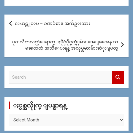
Post
ေမာင္လူေပ – ခဏခံစား၊ အက်ဥ္းသား
navigation
ပုဂၢလိကလက္ထဲေရာက္ ႏိုင္ငံပိုင္စက္ရံုမ်ား အေျခအေန သ
မၼတထံ အသိေပးရန္ အလုပ္သမားမ်ားဆံုးျဖတ္
S
e
a
r
c
ႏွစ္အလိုုက္ ျပန္ရွာရန္
h
ႏွ
စ္
အ