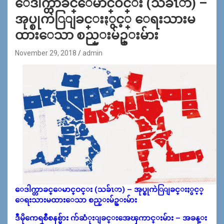
ေဒါက္တာခင္ေမာင္ဝင္း (သခ်ၤာ) –
အုပ္စုကဲြျခင္းႏွင့္ ေရးသားမ
ထားေသာ စည္းမ်ဥ္းမ်ား
November 29, 2018
admin
ေဒါက္တာခင္ေမာင္ဝင္း (သခ်ၤာ) – အုပ္စုကဲြျခင္းႏွင့္
ေရးသားမထားေသာ စည္းမ်ဥ္းမ်ား
ဒီမိုကေရစီစနစ္မ်ား က်ဆံုးျခင္းအေၾကာင္းမ်ား – အခန္း