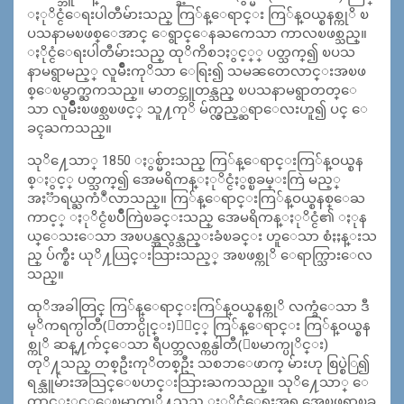
ႏုိင္ငံေရးပါတီမ်ားသည္ ကြ်န္ေရာင္း ကြ်န္ဝယ္စနစ္ကုိ ၿ
ပသနာမၿဖစ္ေအာင္ ေရွာင္ေနႀကေသာ ကာလၿဖစ္သည္။
ႏိုင္ငံေရးပါတီမ်ားသည္ ထုိကိစၥႏွင့္္ ပတ္သက္၍ ၿပသ
နာမရွာမည့္ လူမ်ိဳးကုိသာ ေရြး၍ သမၼတေလာင္းအၿဖ
စ္ေၿမွာက္ႀကသည္။ မာတင္ဘူတန္သည္ ၿပသနာမရွာတတ္ေ
သာ လူမ်ိဳးၿဖစ္သၿဖင့္ သူ႔ကုိ မ်က္လွည့္ဆရာေလးဟူ၍ ပင္ ေ
ခၚႀကသည္။
သုိ႔ေသာ္ 1850 ႏွစ္မ်ားသည္ ကြ်န္ေရာင္းကြ်န္ဝယ္စန
စ္ႏွင့္ ပတ္သက္၍ အေမရိကန္ႏုိင္ငံႏွစ္ၿခမ္းကြဲ မည့္
အႏၱာရယ္ႀကံဳလာသည္။ ကြ်န္ေရာင္းကြ်န္ဝယ္စနစ္ေႀ
ကာင့္ ႏုိင္ငံၿပိဳကြဲၿခင္းသည္ အေမရိကန္ႏုိင္ငံ၏ ႏုန
ယ္ေသးေသာ အၿပန္အလွန္သည္းခံၿခင္း ဟူေသာ စံႏႈန္းသ
ည္ ပ်က္စီး ယုိ႔ယြင္းသြားသည့္ အၿဖစ္ကုိ ေရာက္သြားေလ
သည္။
ထုိအခါတြင္ ကြ်န္ေရာင္းကြ်န္ဝယ္စနစ္ကုိ လက္ခံေသာ ဒီ
မုိကရက္ပါတီ(ေတာင္ပိုင္း)ႏွင့္ ကြ်န္ေရာင္း ကြ်န္ဝယ္စန
စ္ကုိ ဆန္႔က်င္ေသာ ရီပတ္ဘလစ္ကန္ပါတီ(ေၿမာက္ပုိင္း)
တုိ႔သည္ တစ္ဦးကုိတစ္ဦး သစၥာေဖာက္ မ်ားဟု စြပ္စဲြ၍
ရန္သူမ်ားအသြင္ေၿပာင္းသြားႀကသည္။ သုိ႔ေသာ္ ေ
တာင္ႏွင့္ေၿမာက္တုိ႔သည္ ႏုိင္ငံေရးအရ အေၿဖရွာၿခ