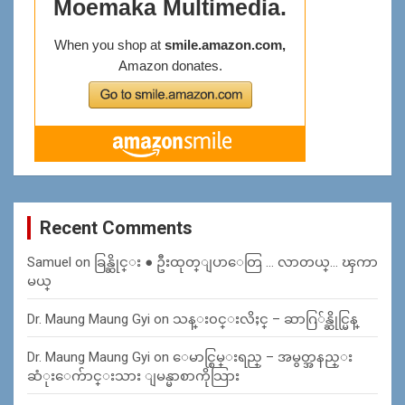
Recent Comments
Samuel
on
ခြန္ဆိုင္း ● ဦးထုတ္ျပာေတြ … လာတယ္… ၾကာ
မယ္
Dr. Maung Maung Gyi
on
သန္း၀င္းလိႈင္ – ဆာဂြ်န္ဆိုင္မြန္
Dr. Maung Maung Gyi
on
ေမာင္စြမ္းရည္ – အမွတ္အနည္း
ဆံုးေက်ာင္းသား ျမန္မာစာကိုသြား