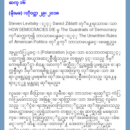
ဆက္ ၁၆
(မိုးမခ) ႏို၀င္ဘာ ၂၉၊ ၂၀၁၈
Steven Levitsky ႏွင့္ Danicl Ziblatt တုိ႔ေရးသားေသာ
HOW DEMOCRACIES DIE မွ The Guardrails of Democracy
ကုိဆက္လက္၍ ဘာသာၿပန္ၿခင္းႏွင့္ The Unwritten Rules
of American Politics တုိ႔ကုိ ဘာသာၿပန္ၿခင္းၿဖစ္သည္။
အုပ္စုကဲဲြျခင္း (Polarization )ဟူေသာ သေဘာတရားႏွင့္
ပတ္သက္၍ အယူအဆႏွစ္မ်ိဳးရွိသည္။ တစ္ခုမွာ ၄င္းသည္ ဒီမုိ
ကေရစီဆုိင္ရာ စံႏႈန္းမ်ားကုိ ဖ်က္ဆီးႏုိင္သည္ဟူ၍ျဖစ္သည္။ ေနာ
က္တစ္မ်ိဳးမွာ ဒီမုိကေရစီရွင္သန္ေရးအတြက္ လုိအပ္ေသာ အ
ရာျဖစ္သည္ဟူျဖစ္၏။ ထုိအယူအဆႏွစ္မ်ိဳးစလုံးသည္ သူ႔ေန
ရာႏွင့္သူ မွန္သည္ဟု ဆုိရမည္။
လူမႈေရး၊ စီးပြားေရး၊ လူမ်ိဳးေရး၊ ဘာသာေရးဆုိင္ရာ ကဲြ
လဲြမႈမ်ားသည္ အစြန္းေရာက္သြားေသာ အခါတြင္ လူမ်ား
သည္ ႏုိင္ငံေရးအုပ္စုမ်ားကြဲလာႏုိင္သည္။ ထုိအုပ္စုမ်ားသည္
အၿပင္အားၿဖင့္မတူရုံသာမက တစ္ခုႏွင့္တစ္ခု ဆက္စပ္၍ မရေလာ
က္ေအာင္ပင္ ကြဲထြက္လာႏုိင္သည္။ ထုိအခါမ်ိဳးတြင္ သည္းခံၿ
ခင္းကုိ ထိန္းသိမ္းထားဖုိ႔ အေတာ္ခက္သြားလိမ့္မည္၊
သုိ႔ေသာ္လည္း ေနာက္တစ္ဖက္မွ ႀကည့္လွ်င္ အုပ္စုကြဲလြဲ ၿခ