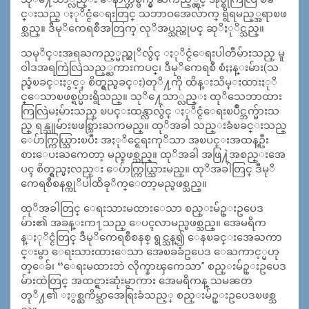
င္းသည္ ႏုိင္ငံေရးတြင္ သဘာဝအေလ်ာက္ ရွိရမည့္အရာၿဖ
စ္သည္။ ဒီမုိကေရစီအတြက္ လုိအပ္သည္ဟုပင္ ဆုိႏုိင္သည္။
သမုိင္းအရႀကည့္မည္ဆုိလွ်င္ ႏုိင္ငံေရးပါတီမ်ားသည္ မူ
ဝါဒအရကြဲလြဲသည့္ႀကားကပင္၊ ဒီမုိကေရစီ စံႏႈန္းမ်ား(သ
ည္ခံၿခင္းႏွင့္ စိတ္ရွည္ၿခင္း)တုိ႔ကို ထိန္းသိမ္းထားႏုိ
င္ေသာၿဖစ္ရပ္မ်ားရွိသည္။ သုိ႔ေသာ္လည္း ထုိသေဘာထား
ကြလြဲမႈမ်ားသည္ ၿပင္းထန္လာလွ်င္ ႏုိင္ငံေရးၿပိဳင္ဘက္မ်ားသ
ည္ ရန္သူမ်ားၿဖစ္သြားႀကမည္။ ထုိအခါ သည္းခံၿခင္းသည္
ေပ်ာက္ကြယ္သြားၿပီး အႏုိင္ရေရးကုိသာ အၿပင္းအထန္ဦး
စားေပးႀကေတာ့ မည္ၿဖစ္သည္။ ထုိအခါ အဖြ႔ဲအစည္းအေ
ပၚ စိတ္ရွည္မႈလည္း ေပ်ာက္ကြယ္သြားမည္။ ထုိအခါတြင္ ဒီမုိ
ကေရစီစနစ္ကုိပါထိခုိက္ေတာ့မည္ၿဖစ္သည္။
ထုိအခါတြင္ ေရးသားမထားေသာ စည္းမ်ဥ္းဥပေဒ
မ်ား၏ အခန္းက႑သည္ ေပၚလာမည္ၿဖစ္သည္။ အေမရိက
န္ႏုိင္ငံတြင္ ဒီမုိကေရစီစနစ္ ရွင္သန္၍ ေနၿခင္းအေႀကာ
င္းမွာ ေရးသားထားေသာ အေၿခခံဥပေဒ ေႀကာင့္မဟု
တ္ေခ်၊ “ေရးမထားဘဲ လိုက္နာၾကေသာ” စည္းမ်ဥ္းဥပေဒ
မ်ားထဲတြင္ အထင္ရွားဆုံးမွာကား အေမရိကန္ သမၼတ
တုိ႔၏ ႏွစ္ႀကိမ္သာအေရြးခံသည့္ စည္းမ်ဥ္းဥပေဒၿဖစ္သ