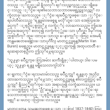
ဝသည္ ႏုိင္သည့္အခါ ရွိသလုိ၊ ရႈံးသည္အလွည့္လည္းရွိၿခ
င္းသည္ ႏုိင္ငံေရး၏သေဘာသဘာဝၿဖစ္သည္ဟူသည္ကုိ လ
က္ခံလာခ့ဲႀကသည္။ ႏုိင္ငံေရးၿပိဳင္ဘက္ၿဖစ္ေသာ ႏုိင္ငံေ
ရးပါတီမ်ားသည္ “ရန္သူမ်ားၿဖစ္ရန္ မလို”ဟူေသာ အေတြးအေ
ခၚကုိ ႏွစ္ဦးႏွစ္ဖက္တုိ႔ လက္ခံႏုိင္ လာႀကသည္။ ဤအေ
တြးအေခၚကုိ စတင္၍ လက္ခံက်င့္သုံးေသာ ပုဂိဳလ္မွာ ဒီမုိကရ
က္တစ္ပါတီကုိ ထူေထာင္ေသာသူ၊ ေနာက္ပုိင္းတြင္ အေမရိ
ကန္သမၼတၿဖစ္သြားေသာပုဂိၢဳလ္ မာတင္ဘင္ဘူရန္(Martin Van
Buren) ၿဖစ္သည္။ မာတင္ဘင္ဘူရန္ႏွင့္ပတ္သက္၍ အထုပၸတၱိ ေ
ရးဆရာတစ္ဦးက ဤသုိ႔ေရးသည္။
“သူ႔မွာ ၿပိဳင္ဘက္ေတြအမ်ား ႀကီးရွိခ့့ဲပါတယ္၊ ဒါေပမ
ယ့္ သူ႔မွာ ရန္သူ မရွိသေလာက္ပါဘဲ”။
ေရွးကႏုိင္ငံေရးသမားမ်ားသည္ ၿပိဳင္ဘက္ကုိ ရန္သူဟု အညိႈး
ထားႀကသည္။ သုိ႔ေသာ္ မာတင္ဘင္ဘူရန္ ၏လက္ထက္တြင္ ၿပိဳ
င္ဘက္ကုိ ရွိသင့္ရွိထုိက္ေသာ အရာဟူ၍ လက္ခံႀကသည္။ ယ
င္းလက္ထက္တြင္ လုံးဝ “ဥႆုံ”ဆန႔္က်င္ေရးဟူေသာ ႏုိင္ငံေရး
သေဘာတရားသည္ ႏွစ္ဦးႏွစ္ဖက္အၿပန္အလွန္သည္းခံသည့္ အၿ
ဖစ္ကုိ ေၿပာင္းသြားေလသည္။
မာတင္ဘူတန္ သမၼတၿဖစ္ခ့ေသာ ႏွစ္မ်ား( 1837-1840) တြင္