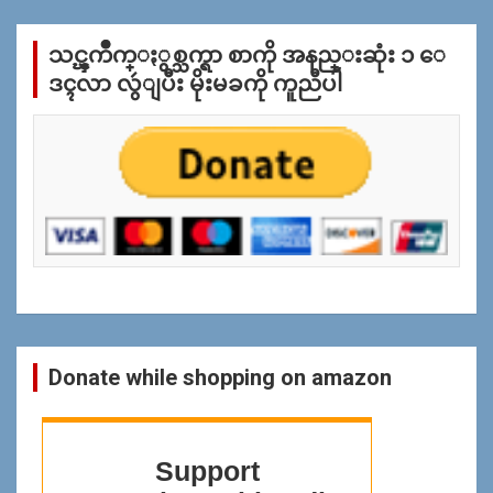
လိုု
က္
သင္ၾကိဳက္ႏွစ္သက္ရာ စာကို အနည္းဆုံး ၁ ေ
ျ
ပ
ဒၚလာ လွဴျပီး မိုးမခကို ကူညီပါ
န္
ရွာ
ရန္
Donate while shopping on amazon