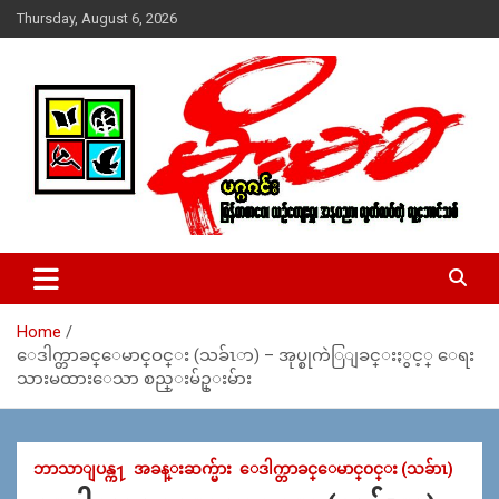
Skip
Thursday, August 6, 2026
to
content
USA – editors @ moemaka.net ((510) 854-6501)။ ရန္ကုန္ ဆက္သြ
MoeMaKa Burmese News &
ယ္ေရး – အမွတ္ ၂၅၄၊ ပထပ္၊ လမ္း ၄၀၊ ေက်ာက္တံတား၊ ရန္ကုန္။
Media
(ဖုုံး – ၀၉ ၂၅၂ ၂၄၉ ၀၉၄ ၊ ၀၉ ၄၂၁ ၇၄၃ ၇၅၃ ၊ ၀၉ ၅၀၄ ၁၀ ၅၈) ျ
ဖန္႔ခ်ိေရး – ဆိပ္ကမ္းသာစာေပ – အမွတ္ ၁၃ / ၃၈ လမ္း။ ပလာ
Home
ဇာေစ်းသစ္ ။ ၀၉ ၇၈၆၈၃၇ ၃၀၅ / ၀၉ ၉၆၃၆၉၉၈၃၄
ေဒါက္တာခင္ေမာင္ဝင္း (သခ်ၤာ) – အုပ္စုကဲြျခင္းႏွင့္ ေရး
သားမထားေသာ စည္းမ်ဥ္းမ်ား
ဘာသာျပန္က႑
အခန္းဆက္မ်ား
ေဒါက္တာခင္ေမာင္၀င္း (သခ်ာၤ)