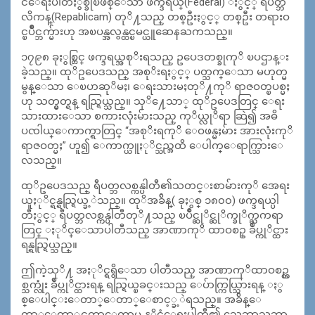
ငံေရးပါတီႏွစ္ခုၿဖစ္ေသာ ဖက္ဒရယ္(Federal) ႏွင့္ ရီပတ္ဘ
လိကန္(Repablicam) တုိ႔သည္ တစ္ဦးႏွင့္ တစ္ဦး တရားဝ
င္ၿပိဳင္ဘက္မ်ားဟု အၿပန္အလွန္ထင္ၿမင္ယူဆေနႀကသည္။
၁၇၉၈ ခုႏွစ္တြင္ ဖက္ဒရယ္အစုိးရသည္ ဥပေဒတစ္ခုကုိ ၿပဌာန္း
ခဲ့သည္။ ထုိဥပေဒသည္ အစုိးရႏွင့္ ပတ္သက္ေသာ မဟုတ္မ
မွန္ေသာ ေၿပာဆုိမႈ၊ ေရးသားမႈတုိ႔ကုိ ရာဇဝတ္ၿပစ္မႈ
ဟု သတ္မွတ္ရန္ ရည္ရြယ္သည္။ သုိ႔ေသာ္ ထုိဥပေဒတြင္ ေရး
သားထားေသာ စကားလုံးမ်ားသည္ ကုိယ္လုိရာ ဆြဲ၍ အဓိ
ပၸါယ္ေကာက္ရာတြင္ “အစုိးရကုိ ေဝဖန္မႈမ်ား အားလုံးကုိ
ရာဇဝတ္မႈ” ဟူ၍ ေကာက္ယူႏုိင္သည္အထိ ေပါက္ေရာက္သြားေ
လသည္။
ထုိဥပေဒသည္ ရီပတ္ဘလစ္ကန္ပါတီ၏သတင္းစာမ်ားကုိ အေရး
ယူႏုိင္ရန္ရည္ရြယ္ခ့ဲသည္။ ထုိအခ်ိန္( ခုႏွစ္ ၁၈၀၀) ဖက္ဒရယ္ပါ
တီႏွင့္ ရီပတ္ဘလစ္ကန္ပါတီတုိ႔သည္ ၿပိဳင္ဆုိင္ဆုိက္ခုိက္ႀကရာ
တြင္ ႏုိင္ေသာပါတီသည္ အာဏာကုိ ထာဝစဥ္ ခ်ဳပ္ကုိင္ထား
ရန္ရည္ရြယ္သည္။
ဤကဲ့သုိ႔ အႏုိင္ရရွိေသာ ပါတီသည္ အာဏာကုိထာဝစဥ္တ
စ္သက္လုံး ခ်ဳပ္ကုိင္ထားရန္ ရည္ရြယ္ၿခင္းသည္ ေပ်ာက္ကြယ္သြားရန္ ႏွ
စ္ေပါင္းေတာ္ေတာ္ေစာင့္ခ့ဲရသည္။ အခ်ိန္ေ
တာ္ေတာ္ပင္ႀကာေတာ့မွ နုိင္ငံေရးပါတီ၏ သေဘာသဘာ