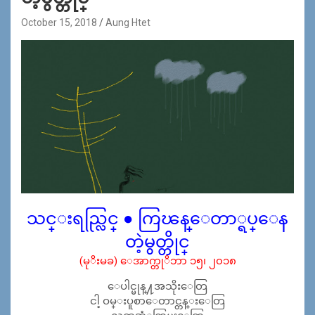
October 15, 2018
Aung Htet
သင္းရည္လြင္ ● ကြၽန္ေတာ္ရပ္ေန
တဲ့မွတ္တိုင္
(မုိးမခ) ေအာက္တုိဘာ ၁၅၊ ၂၀၁၈
ေပါင္မုန္႔အသိုးေတြ
ငါ့ ဝမ္းပူစာေတာင္တန္းေတြ