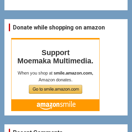
Donate while shopping on amazon