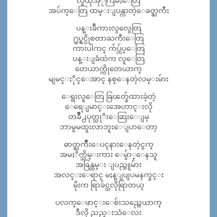
လူထုအုံႂကြမႈေတြ
အပ်က္ေတြ ထမ္းျပန္လာတဲ့ေခတ္ႀကီး
ပန္းခ်ီကားလွလွေတြ
႐ုပ္ရွင္ပိုစတာႀကီးေတြ
ကားပါကင္ က်ပ္က်ပ္ေတြ
ပန္းျခံထဲက လူေတြ
တေယာက္ကိုတေယာက္
မျမင္ႏိုင္ေအာင္ နစ္ေနတဲ့လမ္းမ်ား
ေရွးလူေတြ ခြၽတ္ခ်ထားခဲ့တဲ့
ေရေျမာင္းအေဟာင္းလို
တခ်ဳိ႕ပုတ္သုိးေဆြးေျမ့
ဘာမွမထူးလာဘူးေျပာေတာ့
ဓာတ္ႀကိဳးေပၚနားေနတဲ့ငွက္
အမႈိက္သိမ္းကား ေမွ်ာ္ေနသူ
အခြန္ထမ္း ျပည္သူမ်ား
အလင္းေရာင္ မႈန္ျပျပမနက္ခင္း
မိုးက ရြာခ်င္သလိုရြာတယ္
ပလက္ေဖာင္းေစ်းသည္တေယာက္
ဒီလို ညည္းသံေလး