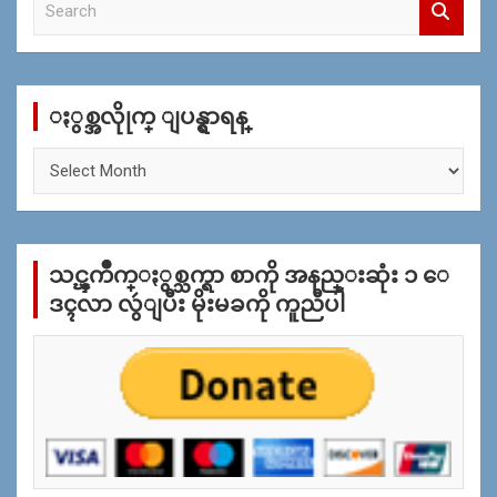
e
a
r
c
ႏွစ္အလိုုက္ ျပန္ရွာရန္
h
ႏွ
စ္
အ
လိုု
က္
သင္ၾကိဳက္ႏွစ္သက္ရာ စာကို အနည္းဆုံး ၁ ေ
ျ
ပ
ဒၚလာ လွဴျပီး မိုးမခကို ကူညီပါ
န္
ရွာ
ရန္