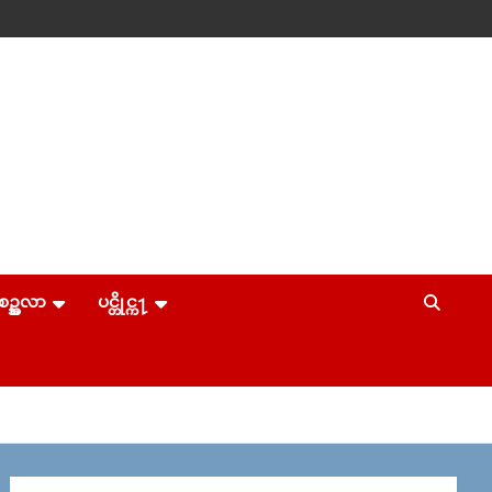
စဥ္အလာ
ပင္တိုင္က႑