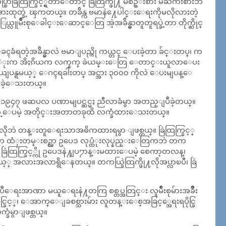
ြာခြဲထြက္ခြင့္ရွိတာေတာင္ ခြဲထြက္ဖို႔ မစဥ္းစား မႀကိဳးစားဘဲ
ားထုတ္ခဲ့ ၾကတယ္။ တခ်ိန္က ဗမာနဲ႔ေပါင္းေရးကိုမလိုလားတဲ့
်ဳိးစုေခါင္းေဆာင္ေတြ အဲ့အခ်ိန္မွာတူတူရပ္ခဲ့တာ တိုက္ဆိုင္
ၚခံရတဲ့အခ်ိန္မွာလဲ ဗမာျပည္ကို ကယ္တင္ ေပးခဲ့တာ ခ်င္းတပ္၊ က
းတံုးႏံုးက အိႏၵိယက လက္နက္ ခဲယမ္းေတြ ေတာင္းယူလာေပး
ိယျပန္ရမယ့္ ေဂၚရခါးတပ္ အင္အား ၃၀၀၀ ကိုလဲ ေပးမျပန္ေ
ုင္းခဲ့ေသးတယ္။
 ဒါကို ၁၉၄၇ ဖဆပလ ပဏာမျပင္ဆင္မႈ ညီလာခံမွာ အတည္ျပဳခဲ့တယ္။
ုဖ်က္ခဲ့ေပမဲ့ အတိုင္းအတာတခုထိ လက္ခံထားေသးတယ္။
့စရာမလိုဘဲ တန္းတူေရးသာအဓိကထားရမွာ ျဖစ္တယ္။ ခြဲထြက္ခြင့္
္ငံတကာ ထံုးတမ္းစဥ္လာ ဥပေဒ လုပ္ထံုးလုပ္နည္းေတြကဘဲ တက
ြဲထြက္ခြင့္ကို ဥပေဒနဲ႔ျပ႒ာန္းမထားေပမဲ့ စေကာ့တလန္၊
့ အလားအလာရွိေနတယ္။ တကယ္ခြဲထြက္ဖို႔လိုအပ္လာၿပီ၊ ခြဲ
ဒျပဳေရးအာဏာ မယူေရးနဲ႔တကြ စစ္တပ္အတြင္း လူမ်ဳိးစုမ်ားအခ်ဳိး
း ပါဝင္ခြင့္၊ ေအာက္ေျခစစ္သားမ်ား လူတန္းေစ့အခြင့္အေရးရပိုင္ခြ
္ခံမွာျဖစ္တယ္။