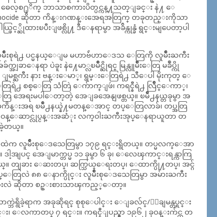
မႈ ဓေလ့စ႐ုိက္ ဘာသာစကားပိတ္ပင္ကန္႔သတ္ျခင္း နဲ႔ ေ
္သင္မႈ genocide ဆိုတာ ကိန္းဂဏန္းအေရအတြက္ တခုတည္းကိုသာ
ိုထားၿပီးျဖစ္လို႔ ဒီေနရာမွာ အခ်ိန္ကုန္ခံ ရွင္းမျပေတာ့ပါ
လူမ်ဳိးစုရဲ႕ ပင္မနယ္ေျမ မဟာဗ်ဴဟာေဒသ ေတြကို လူမ်ဳိးႀကီး
က္အျခာေနရာ ပဲခူး နဲ႔ေမာ္လၿမိဳင္ဆိုရင္ မြန္လူမ်ဳိးေတြ မခ်ဳပ္ကို
း ျမစ္ႀကီး နား ဗန္းေမာ္၊ ရွမ္းေတြရဲ႕ သီေပါ မိုးကုတ္ ေ
တြရဲ႕ စစ္ေတြ သံတြဲ ေက်ာက္ျဖဴ၊ ကရင္နီရဲ႕ လြဳိင္ေကာ္၊
စုေတြ အေရးမပါေတာ့တဲ့ အေျခအေနျဖစ္တယ္။ ၿမိဳ႕နယ္တခုမွာ အ
မံကိန္းအရ ၿမိဳ႕နယ္နဲ႔မတန္ေအာင္ တပ္ေတြလာခ်၊ တပ္အတြ
ယ္ ဝန္ေဆာင္လုပ္ငန္းအဆံုး လက္ဝါးႀကီးအုပ္ေနရာယူတာ တ
ခဲ့တယ္။
ိတဲ့ထဲက လူမ်ဳိးစုေဒသေတြမွာ ၁၇၉ ရင္းရွိတယ္။ တပ္မလက္ေအာ
။ ဒါ့အျပင္ အေျမာက္တပ္မ ၁၁ ခုမွာ ၆ ခု၊ ေလေၾကာင္းရန္ကာကြ
းတယ္။ တျခား ေဆးတပ္၊ ဆက္သြယ္ေရးတပ္၊ ေထာက္ပို႔တပ္၊ အင္ဂ်
္ေတြလဲ ၈၈ ေနာက္ပိုင္း လူမ်ဳိးစုေဒသေတြမွာ အမ်ားႀကီး
ားလဲ ဆိုတာ စဥ္းစားသာၾကည့္ေတာ့။
္ဘဲရွိခဲ့ရာက အခုဆိုရင္ စုစုေပါင္း ေျခလ်င္/ေျချမန္တပ္ရင္း
ရင္း၊ ေလကာတပ္ ၇ ရင္း။ ကရင္နီျပည္မွာ ၁၉၆၂ ခုဝန္းက်င္က တ