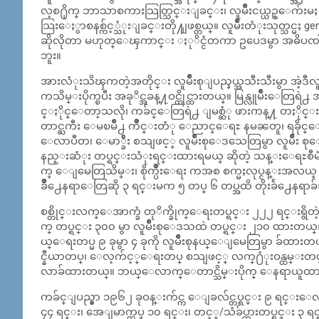
လ့စ႐ိုက္ ဘာသာစကားသြတ္သြင္းျခင္း၊ လူမ်ဳိးငယ္ယဥ္ေက်း
သြးေႏွာစနစ္က်င့္သံုးျခင္းတို႔ျဖစ္တယ္။ လူမ်ဳိးတံုးသုတ
ဆိုလိုတာ မဟုတ္ေၾကာင္း ႏုိင္ငံတကာ ဥပေဒမွာ အဓိပၸါယ္ဖြင့္ဆ
ဘူး။
အားလံုးသိၾကတဲ့အတိုင္း လူမ်ဳိးစုျပည္နယ္အသီးသီးမွာ အဲ့ဒီ
ကသိမ္းပိုက္ၿပီး အခုိင္အခန္႔ဝင္ထိုင္ထားတယ္။ မြန္လူမ်ဳိးေတြရဲ႕ အခ်
င္ႏိုင္ေတာ့သလို၊ ကခ်င္ေတြရဲ႕ ျမစ္ဆံု ဖားကန္႔ တႏိုင္
တာင္ႀကီး ေမၿမိဳ႕ က်ဳိင္းတံု ေညာင္ေရႊ နမၼတူ၊ ရခိုင္ေ
ေလာပီတ၊ ေမာ္ခ်ီး စသျဖင့္ လူမ်ဳိးစုေဒသေတြမွာ လူမ်ဳိး 
နည္းဆံုး တပ္ရင္းသံုးရင္းထားရမယ္ ဆိုတဲ့ သန္းေရႊစီ
က္ ေျမေတြသိမ္း၊ စိုက္ပ်ဳိးေရး ကအစ စက္မႈလုပ္ငန္းအလ
ခ်ဳိ႕ေနရာေတြဆို ၃ ရင္းမက ၅ တပ္ ၆ တပ္အထိ တိုးခ်ဲ႕ေနရာခ်
စစ္တိုင္းလက္ေအာက္ခံ တုိက္ခိုက္ေရးတပ္ရင္း ၂၂၂ ရင္းရွ
က္ တပ္ရင္း ၃၀၀ မွာ လူမ်ဳိးစုေဒသထဲ တပ္ရင္း ၂၁၀ ထားတယ္
ယ္ေရးတပ္မ ၉ ခုမွာ ၄ ခုကို လူမ်ဳိးစုနယ္ေျမေတြမွာ ခ်ထာ
င္နီယာတပ္၊ ေလ့က်င့္ေရးတပ္ စသျဖင့္ လက္႐ံုးဝန္ထမ္းတပ
လာခ်ထားတယ္။ ဘယ္ေလာက္ေတာင္သိမ္းပိုက္ ေနရာယူထ
ကခ်င္ျပည္မွာ ၁၉၆၂ ခုဝန္းက်င္က ေျခလ်င္တပ္ရင္း ၉ ရင္းေလာက
၄၄ ရင္း၊ အေျမာက္တပ္ ၁၀ ရင္း၊ တင့္/သံခ်ပ္ကားတပ္ရင္း ၃ 