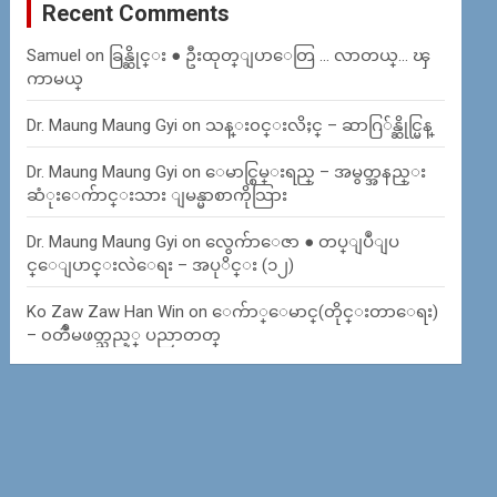
Recent Comments
Samuel
on
ခြန္ဆိုင္း ● ဦးထုတ္ျပာေတြ … လာတယ္… ၾ
ကာမယ္
Dr. Maung Maung Gyi
on
သန္း၀င္းလိႈင္ – ဆာဂြ်န္ဆိုင္မြန္
Dr. Maung Maung Gyi
on
ေမာင္စြမ္းရည္ – အမွတ္အနည္း
ဆံုးေက်ာင္းသား ျမန္မာစာကိုသြား
Dr. Maung Maung Gyi
on
လွေက်ာေဇာ ● တပ္ျပဳျပ
င္ေျပာင္းလဲေရး – အပုိင္း (၁၂)
Ko Zaw Zaw Han Win
on
ေက်ာ္ေမာင္(တိုင္းတာေရး)
– ၀တၳဳမဖတ္သည့္ ပညာတတ္