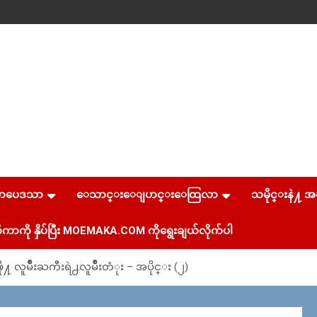
စာပေဒသာ
ေသာင္းေျပာင္းေထြလာ
သမိုင္းနဲ႔ အ
ကာကို နှိပ်ပြီး MOEMAKA.COM ကိုရွေးချယ်လိုက်ပါ
မ်ဳိးႀကီးရဲ႕လူမ်ဳိးတံုး – အပိုင္း (၂)