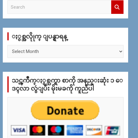
S
e
a
r
c
ႏွစ္အလိုုက္ ျပန္ရွာရန္
h
ႏွ
စ္
အ
လိုု
က္
သင္ၾကိဳက္ႏွစ္သက္ရာ စာကို အနည္းဆုံး ၁ ေ
ျ
ပ
ဒၚလာ လွဴျပီး မိုးမခကို ကူညီပါ
န္
ရွာ
ရန္