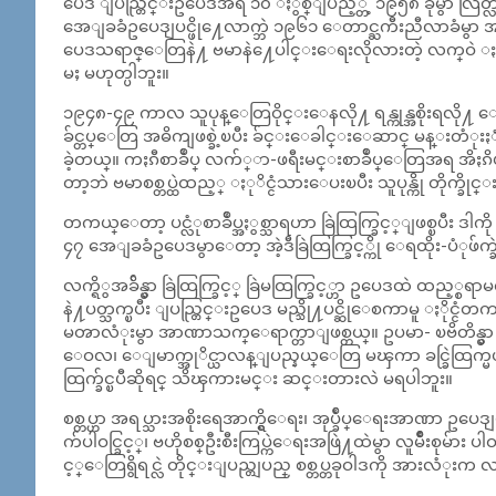
ပေဒ ျပည္တြင္းဥပေဒအရ ၁၀ ႏွစ္ျပည့္တဲ့ ၁၉၅၈ ခုမွာ လြတ္လပ္စ
အေျခခံဥပေဒျပင္ဖို႔ေလာက္ဘဲ ၁၉၆၁ ေတာင္ႀကီးညီလာခံမွာ အ
ပေဒသရာဇ္ေတြနဲ႔ ဗမာနဲ႔ေပါင္းေရးလိုလားတဲ့ လက္ဝဲ ႏြယ္လူမ
မႈ မဟုတ္ပါဘူး။
၁၉၄၈-၄၉ ကာလ သူပုန္ေတြဝိုင္းေနလို႔ ရန္ကုန္အစိုးရလို႔ ေခ
ခ်င္တပ္ေတြ အဓိကျဖစ္ခဲ့ၿပီး ခ်င္းေခါင္းေဆာင္ မန္
ခဲ့တယ္။ ကႏၵီစာခ်ဳပ္ လက်္ာ-ဖရီးမင္းစာခ်ဳပ္ေတြအရ အိႏၵ
တာ့ဘဲ ဗမာစစ္တပ္ထဲထည့္ ႏုိင္ငံသားေပးၿပီး သူပုန္ကို တိုက္ခိ
တကယ္ေတာ့ ပင္လံုစာခ်ဳပ္အႏွစ္သာရဟာ ခြဲထြက္ခြင့္ျဖစ္ၿပီး
၄၇ အေျခခံဥပေဒမွာေတာ့ အဲ့ဒီခြဲထြက္ခြင့္ကို ေရထိုး-ပံ
လက္ရိွအခ်ိန္မွာ ခြဲထြက္ခြင့္ ခြဲမထြက္ခြင့္ဟာ ဥပေဒထဲ ထည္
နဲ႔ပတ္သက္ၿပီး ျပည္တြင္းဥပေဒ မည္သို႔ပင္ဆိုေစကာမူ ႏိုင
မၻာလံုးမွာ အာဏာသက္ေရာက္တာျဖစ္တယ္။ ဥပမာ- ၿဗိတိန္မွာ ခ
ေဝလ၊ ေျမာက္အုိင္ယာလန္ျပည္နယ္ေတြ မၾကာ ခင္ခြဲထြက္မယ္
ထြက္ခ်င္ၿပီဆိုရင္ သိၾကားမင္း ဆင္းတားလဲ မရပါဘူး။
စစ္တပ္ဟာ အရပ္သားအစိုးရေအာက္ရွိေရး၊ အုပ္ခ်ဳပ္ေရးအာဏာ ဥပေ
က်ပါဝင္ခြင့္၊ ဗဟိုစစ္ဦးစီးကြပ္ကဲေရးအဖြဲ႔ထဲမွာ လူမ်ဳိးစုမ်ာ
င့္ေတြရွိရင္လဲ တိုင္းျပည္တျပည္ စစ္တပ္တခုဝါဒကို အားလံုးက လက