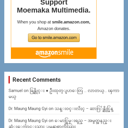
Recent Comments
Samuel
on
ခြန္ဆိုင္း ● ဦးထုတ္ျပာေတြ … လာတယ္… ၾကာ
မယ္
Dr. Maung Maung Gyi
on
သန္း၀င္းလိႈင္ – ဆာဂြ်န္ဆိုင္မြန္
Dr. Maung Maung Gyi
on
ေမာင္စြမ္းရည္ – အမွတ္အနည္း
ဆံုးေက်ာင္းသား ျမန္မာစာကိုသြား