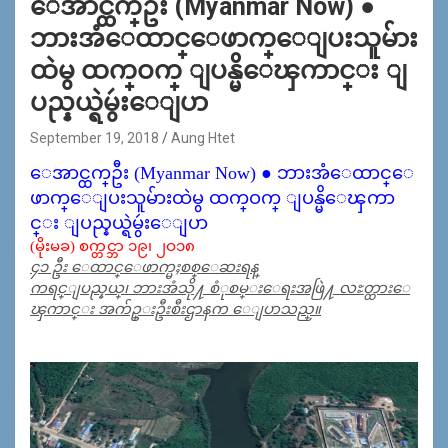
ေအာင္ထက္ဦး (Myanmar Now) ●
ဘားအံေထာင္ေဖာက္ေျပးသူမ်ား
ထဲမွ ထက္ဝက္ ျပန္မိေၾကာင္း ျ
ပည္နယ္ရဲမွဴးေျပာ
September 19, 2018
Aung Htet
ေအာင္ထက္ဦး (Myanmar Now) ●
ဘားအံေထာင္ေ
ဖာက္ေျပးသူမ်ားထဲမွ ထက္ဝက္ ျပန္မိေၾကာ
င္း ျပည္နယ္ရဲမွဴးေျပာ
(မိုးမခ) စက္တင္ဘာ ၁၉၊ ၂ဝ၁၈
၄၁ ဦး ေထာင္ေဖာက္မႈစစ္ေဆးရန္
ကရင္ျပည္နယ္၊ ဘားအံသို႔ စံုစမ္းေရးအဖြဲ႔ လႊတ္ထားေ
ၾကာင္း အက်ဥ္းဦးစီးဌာနက ေျပာသည္။