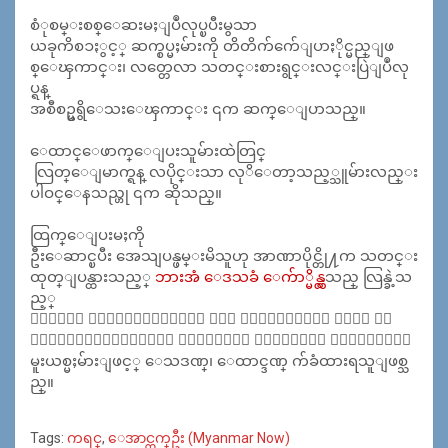
စံုစမ္းစစ္ေဆးမႈျပဳလုပ္ၿပီးမွသာ
ယခုကိစၥႏွင့္ ဆက္စပ္မႈမ်ားကို တိတိက်က်ေျပာႏိုင္မည္ျဖ
စ္ေၾကာင္း၊ လတ္တေလာ သတင္းစားရွင္းလင္းပြဲျပဳလု
ပ္ရန္
အစီစဥ္မရွိေသးေၾကာင္း ၎က ဆက္ေျပာသည္။
ေထာင္ေဖာက္ေျပးသူမ်ားထဲတြင္
လြတ္ေျမာက္ရန္ လပိုင္းသာ လုိေတာ့သည့္သူမ်ားလည္း
ပါဝင္ေနသည္ဟု ၎က ဆိုသည္။
ထြက္ေျပးမႈကို
ဦးေဆာင္ၿပီး အေသျပန္ဖမ္းမိသူဟု အာဏာပိုင္တို႔က သတင္း
ထုတ္ျပန္ထားသည့္
ဘားအံ ေဒသခံ ေက်ာ္မိန္လွ
သည္ လြန္ခဲ့သ
ည့္
၃ႏွစ္က ေက်းလက္ေဒသရိွ သူ၏ ေနအိမ္တြင္ စတင္ ထိ
န္းသိမ္းခံရျခင္း ျဖစ္ၿပီး လူသတ္မႈ၊ လက္နက္မႈ၊
မူးယစ္မႈမ်ားျဖင့္ ေသဒဏ္၊ ေထာင္ဒဏ္ က်ခံထားရသူျဖစ္သ
ည္။
Tags:
ကရင္
,
ေအာင္ထက္ဦး (Myanmar Now)