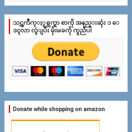
အ
လိုု
က္
သင္ၾကိဳက္ႏွစ္သက္ရာ စာကို အနည္းဆုံး ၁ ေ
ျ
ပ
ဒၚလာ လွဴျပီး မိုးမခကို ကူညီပါ
န္
ရွာ
ရန္
Donate while shopping on amazon