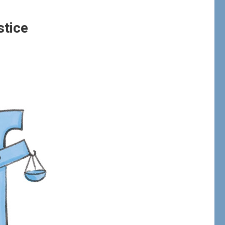
stice