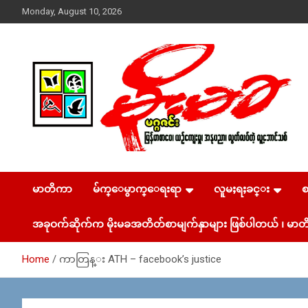
Skip
Monday, August 10, 2026
to
content
USA – editors @ moemaka.net ((510) 854-6501)။ ရန္ကုန္ ဆက္သြ
MoeMaKa Burmese
ယ္ေရး – အမွတ္ ၂၅၄၊ ပထပ္၊ လမ္း ၄၀၊ ေက်ာက္တံတား၊ ရန္ကုန္။
(ဖုုံး – ၀၉ ၂၅၂ ၂၄၉ ၀၉၄ ၊ ၀၉ ၄၂၁ ၇၄၃ ၇၅၃ ၊ ၀၉ ၅၀၄ ၁၀ ၅၈)
မာတိကာ
မ်က္ေမွာက္ေရးရာ
လူမႈရႈခင္း
News & Media
ျဖန္႔ခ်ိေရး – ဆိပ္ကမ္းသာစာေပ – အမွတ္ ၁၃ / ၃၈ လမ္း။ ပ
လာဇာေစ်းသစ္ ။ ၀၉ ၇၈၆၈၃၇ ၃၀၅ / ၀၉ ၉၆၃၆၉၉၈၃၄
အခုဝက်ဆိုက်က မိုးမခအတိတ်စာမျက်နှာများ ဖြစ်ပါတယ် ၊ မာတိ
Home
ကာတြန္း ATH – facebook’s justice