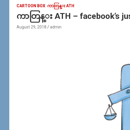
CARTOON BOX
ကာတြန္း ATH
ကာတြန္း ATH – facebook’s ju
August 29, 2018
admin