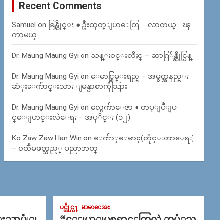
Recent Comments
Samuel
on
ခြန္ဆိုင္း ● ဦးထုတ္ျပာေတြ … လာတယ္… ၾ
ကာမယ္
Dr. Maung Maung Gyi
on
သန္း၀င္းလိႈင္ – ဆာဂြ်န္ဆိုင္မြန္
Dr. Maung Maung Gyi
on
ေမာင္စြမ္းရည္ – အမွတ္အနည္း
ဆံုးေက်ာင္းသား ျမန္မာစာကိုသြား
Dr. Maung Maung Gyi
on
လွေက်ာေဇာ ● တပ္ျပဳျပ
င္ေျပာင္းလဲေရး – အပုိင္း (၁၂)
Ko Zaw Zaw Han Win
on
ေက်ာ္ေမာင္(တိုင္းတာေရး)
– ၀တၳဳမဖတ္သည့္ ပညာတတ္
ပင္တိုင္က႑
မာမာေအး
္းသာပုုံျ
“ေျပာျပစရာေတြလဲ တပံုႀ