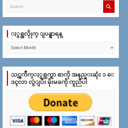
S
e
a
r
c
ႏွစ္အလိုုက္ ျပန္ရွာရန္
h
ႏွ
စ္
အ
လိုု
က္
သင္ၾကိဳက္ႏွစ္သက္ရာ စာကို အနည္းဆုံး ၁ ေ
ျ
ပ
ဒၚလာ လွဴျပီး မိုးမခကို ကူညီပါ
န္
ရွာ
ရန္