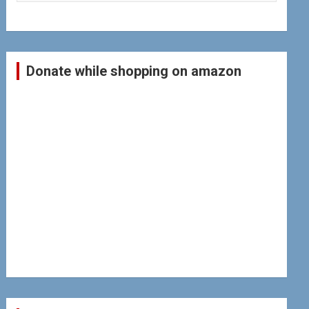
Donate while shopping on amazon