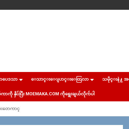
စာပေဒသာ
ေသာင္းေျပာင္းေထြလာ
သမိုင္းနဲ႔ အ
ကာကို နှိပ်ပြီး MOEMAKA.COM ကိုရွေးချယ်လိုက်ပါ
ေလးတေကာင္