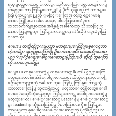
ရယ္ျပည္ေထာင္စုေတာင္းဆုိမႈေတြျဖစ္လာတယ္။ ေျ
ပာရရင္ေတာ့ ကြ်န္ေတာ္တုိ႔ ပိုက်ယ္ျပန္႔တဲ့ တာ၀န္ေ
တြ၊ ပိုက်ယ္ျပန္႔တဲ့ ျမင္ကြင္းေတြအတြက္ ရင္ေမာရ
တာေတြရွိမယ္။ ဒါေပမယ့္ ဒါေတြအားလံုးက
သဘာ၀က်က်ျဖစ္လာတာ။ အခ်ိန္တန္တဲ့အခါက်ေတာ့ သီးလာပြင့္လာ
တာေတြျဖစ္မယ္။ ကြ်န္ေတာ္ကေတာ့ အဲဒီလိုပဲ ႏွလံုးသြ
င္းတယ္။
ေမး။ ။ လက္ရွိတိုုင္းျပည္မွာ မတရားမွႈေတြျဖစ္ေပၚလာ
တဲ့အခါမွာ ျပည္သူေတြကိုု ဦးေဆာင္ျပီး အေရးဆိုုေပးမ
ယ့္ ‘ႏုိင္ငံေရးေခါင္းေဆာင္မႈမဲ့သြားၿပီ’ ဆိုတဲ့ သူေတြ
ကို ဘာေျပာခ်င္လဲ။
ေျဖ။ ။ တစ္ေယာက္နဲ႔ တစ္ေယာက္အဓိပၸါယ္ဖြင့္တာေတြ
မတူၾကတာဗ်။ အဲဒီေခါင္းေဆာင္မႈ ဆိုတဲ့ေနရာမွာေပါ့့
ခင္ဗ်ားနားလည္ထားတဲ့ အဓိပၸါယ္ေတြနဲ႔ ကြ်န္ေတာ္လက္ခံ
ထားတာေတြနဲ႔ တူတာရွိတယ္၊ မတူတာေတြရွိတယ္။ ေခါ
င္းဆုိမႈဆုိတဲ့ေနရာမွာ ကြ်န္ေတာ္က ေခါင္းေဆာင္နဲ႔
မတူဘူးေလ။ ေခါင္းေဆာင္ Leader နဲ႔ ေခါင္းေဆာင္
မွႈ Leadership ဆိုုတာကြာခ်င္တုိင္းကြာတာကိုး။ ကြ်န္ေ
တာ္္ကေတာ့ စုေပါင္းေခါင္းေဆာင္မႈကို ပိုလိုခ်င္တဲ့သူ။ သ
တိထားၾကည့္ပါ။ ရွစ္ေလးလံုး ဆင္ႏြႊဲခဲ့တဲ့ သူေတြက