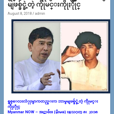
မျဖစ္ခ်င္ခဲ့တဲ့ ကိုုမင္းကိုုႏိုုင္
August 8, 2018
admin
ရွစ္ေလးလံုုးမွာကတည္းက ဘာမွမျဖစ္ခ်င္ခဲ့တဲ့ ကိုုမင္း
ကိုုႏိုုင္
Myanmar NOW – အင္တာဗ်ဴး။ (မိုးမခ) ၾသဂုတ္ ၈၊ ၂၀၁၈