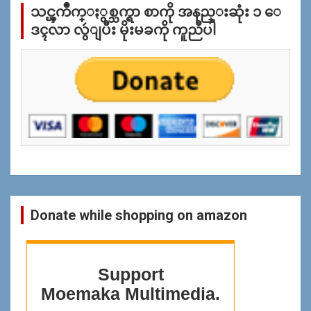
သင္ၾကိဳက္ႏွစ္သက္ရာ စာကို အနည္းဆုံး ၁ ေ
ျ
ပ
ဒၚလာ လွဴျပီး မိုးမခကို ကူညီပါ
န္
ရွာ
ရန္
Donate while shopping on amazon