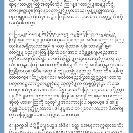
ရာင္းတယ္ဆုိတဲ့အတုမ်ဳိးကိုပဲ ကြ်န္ေတာ္တို႔ဆန္႔က်င္ခဲ့
တာျဖစ္တယ္။ ကြ်န္ေတာ္တုိ႔မွားတယ္၊ မွန္္တယ္ဆိုတာကို
ပညာရွင္ေတြသံုးသပ္ပါ။ ကြ်န္ေတာ္ေက်ေက်နပ္နပ္ႀကီးကို
လက္ခံပါတယ္။
အခြင့္ထူးခံမႈနဲ႔ ဖိႏွိပ္ခ်ဳပ္ျခယ္မႈ ႏွစ္မ်ဳိးကိုတြန္းလွန္တယ္လို႔
ကြ်န္ေတာ္ကေျပာခဲ့တယ္ေပါ့ေနာ္။ အဲဒီေခတ္မွာ အခြင့္
ထူးခံမႈမရွိဘူးလားဆုိေတာ့ ရွိတာေပါ့။ သာမန္ကြ်န္ေ
တာ္တို႔ျပည္သူေတြ နံရိုးက်ပ္ေအာင္ ငစိန္ဆန္တစ္ျပည္ရေအာင္
တုိးေနရတဲ့အခ်ိန္မွာ ေမတၱာမြန္တို႔၊ ပဒုမၼာတုိ႔ကေန လူ
သံုးကုန္ေတြ အလကားနီးပါးနဲ႔ကို အလွ်ံအပါယ္ရေနတဲ့သူေ
တြရွိတယ္။ အဲဒီေခတ္က ဓါတ္ဗူးတစ္လံုးရတယ္ဆုိတာ ထီေပါက္
တာထက္ေပ်ာ္တယ္ေလ။ ဖလံထည္အေႏြးထည္တစ္ထည္ေလာက္
ပိတ္စတစ္စေလာက္ရတယ္ဆုိရင္ သူတုိ႔က တစ္ရက္လံုးမွာ ကံအေ
ကာင္းဆံုးေလ။ အဲဒီအခ်ိန္မွာ ေမတၱာမြန္၊ ပဒုမၼမာတို႔မွာ
ႏုိင္ငံျခားျဖစ္ပစၥည္းေတြ၊ ေမွာင္ခုိက ဖမ္းထားတယ္
ဆိုတဲ့ ဟာေတြကို သူတုိ႔အလကားနီးပါးရတယ္။ ဒါအခြ
င့္ထူးခံမဟုတ္လို႔ဘာလဲ။ ဒါ နမူနာပဲ ေျပာေသးတာ ဒီထက္ပို
တဲ့ အခြင့္ထူးခံမႈေတြရွိေသးတယ္။
ေနာက္တခါ ဖိႏွိပ္ခ်ဳပ္ျခယ္မႈ၊ အဲဒီေခတ္က အေၾကာက္တရားႀကီး
ပံုမ်ားေတာ့ ႏုိင္ငံေရးလို႔ေျပာဖို႔ကိုေတာင္ ၀န္ေလး