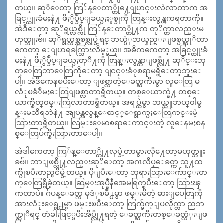
တယ္။ ဆုိေတာ့ ကြ်န္ေတာ္တို႔ေျပာင္းလဲလာတာက အ
ခြင့္ထူးခံမႈနဲ႔ ဖိႏွိပ္ခ်ဳပ္ျခယ္မႈႏွစ္ခုကို တြန္းလွန္ၾကရတာကို။
အဲဒီေတာ့ ဆုိရွယ္လစ္ကို ကြ်န္ေတာ္တို႔က တုိက္တာလည္းမ
ဟုတ္ဘူးဗ်။ ဆုိရွယ္လစ္အစစ္လုပ္ခဲ့ရင္ ဘယ္ပံုဘယ္နည္းျဖစ္မယ္ဆုိတာ
ကေတာ့ ေျပာရခက္သြားလိမ့္မယ္။ အဓိကကေတာ့ အခြင့္ထူးခံ
မႈနဲ႔ ဖိႏွိပ္ခ်ဳပ္ျခယ္မႈတုိ႔ကို တြန္းလွန္တာျဖစ္လို႔ ဆုိင္းဘု
တ္ေတြဘာေတြကိုေတာ့ ျငင္းခံုစရာမရွိေတာ့ဘူးေ
ပါ့။ အဲဒီကေနၿပီးေတာ့ ျဖစ္လာတဲ့ေခတ္ႀကီးမွာ လူေတြ မ
လံုၿခံဳမႈေတြျဖစ္လာတာရွိတယ္။ တစ္ေယာက္နဲ႔ တစ္ေ
ယာက္စိတ္၀မ္းကြဲလာတာရွိတယ္။ အရပ္ထဲမွာ ဘယ္သူဘယ္၀ါမွ
န္းမသိရဘဲနဲ႔ အျပန္အလွန္ေစာင့္ေရွာက္မႈေတြကင္းမဲ့
သြားတာရွိတယ္။ လြမ္းေမာစရာေကာင္းတဲ့ လူေနမႈစန
စ္ေတြပ်က္စီးသြားတာေပါ့။
အဲဒါကေတာ့ ကြ်န္ေတာ္တို႔လုပ္ခဲ့တာမွားလို႔ေတာ့မဟုတ္ဘူး
ခဗ်။ ဘာျဖစ္လို႔လည္းဆုိေတာ့ အဂၤလိပ္ေခတ္က သူ႔ထ
က္ပိုၿပီးတည္ၿငိမ္ခဲ့တယ္။ ပိုျပီးေတာ့ ဘုရားသြားေက်ာင္းတ
က္ေတြရွိခဲ့တယ္။ ဆြမ္းအုပ္နီနီအေမရြက္ၿပီးေတာ့ သြားၾ
ကတာပဲ။ ဂ်ပန္ေခတ္က မုဒံုၿမဳိ႕မွာ ဖမ္းမိတဲ့ ဓားျပေတြကို
အားလံုးေရွ႕မွာ ဖမ္းၿပီးေတာ့ ကြက္မ်က္ျပလိုက္တာ ညဘ
က္ဆုိရင္ တံခါးဖြင့္ၿပီးအိပ္လို႔ရတဲ့ ေခတ္ႀကီးတစ္ေခတ္လံုးျဖ