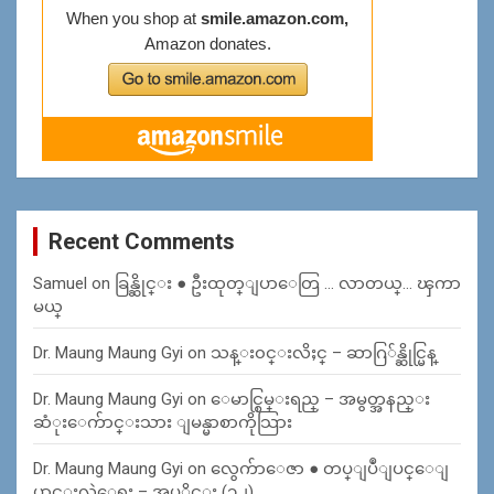
Recent Comments
Samuel
on
ခြန္ဆိုင္း ● ဦးထုတ္ျပာေတြ … လာတယ္… ၾကာ
မယ္
Dr. Maung Maung Gyi
on
သန္း၀င္းလိႈင္ – ဆာဂြ်န္ဆိုင္မြန္
Dr. Maung Maung Gyi
on
ေမာင္စြမ္းရည္ – အမွတ္အနည္း
ဆံုးေက်ာင္းသား ျမန္မာစာကိုသြား
Dr. Maung Maung Gyi
on
လွေက်ာေဇာ ● တပ္ျပဳျပင္ေျ
ပာင္းလဲေရး – အပုိင္း (၁၂)