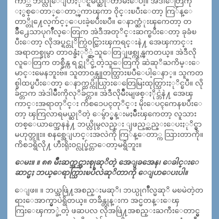
က်ာ္ဘဲ ဘယ္လိုေျပာႏုိင္ရမယ္ဆုိတာမ်ဳိးေပါ့။ အဲဒါေတြကို
ႏွစ္ေတာ္ေတာ္ၾကာၾကာ ၀ိုင္းၿပီးေတာ့ ကြ်န္ေ
တာ္တို႔ေလ့က်င့္ေပးခဲ့ၿပီးၿပီ။ ေနာက္ဆံုးၾကေတာ့ တ
ခ်ဳိ႕ေသာပုဂၢိဳလ္ေတြက အဲဒီအတုိင္းဆက္ၿပီးေတာ့ ခုခံၿ
ပီးေတာ့ လိုအပ္ရင္တုိက္ပြဲ၀င္သြားၾကရင္းနဲ႔ အေၾကာင္း
အရာတစ္ခုမွာ တာ၀န္ခံႏုိ္င္တဲ့သူေတြျဖစ္ကုန္ၾကတယ္။ အဲဒီလို
လူေတြက တစ္ခ်ိန္က ရင္ဆုိင္ခဲ့တဲ့သူေတြကို ဆဲဆုိႀကိမ္းေ
မာင္းမေနဘူးဗ်။ သူတာ၀န္ယူတတ္သြားၿပီေပါ့ေနာ္။ သူကတ
စ္ခါထပ္ၿပီးေတာ့ ေနာက္ထပ္ကိုယ္ပြားေတြေမြးထုတ္သြားႏုိင္ၿပီ။ လို
ခ်င္တာက အဲဒါမ်ဳိးကိုလုိခ်င္တာ။ အဲဒီလိုမ်ဳိးမျဖစ္ႏိုင္ဘဲနဲ႔ အေၾ
ကာင္းအရာတုိင္း ကိစၥေပၚတုိင္း မိုးေပၚကေနၿပီးေ
တာ့ ၾကြလာရမယ္ဆုိတဲ့ ေမွ်ာ္မွန္းမႈမ်ဳိးၾကေတာ့ လူသား
တစ္ေယာက္အေနနဲ႔ ဘယ္လိုမွလည္း ျဖည့္ဆည္းေပးႏုိင္မွာ
မဟုတ္ဘူး။ စနစ္အေျပာင္းအလဲကို ကြ်န္ေတာ္က သြားတာကို။
ကိစၥရွိလို႔ ဟီးရိုး၀င္လုပ္ခ်င္တာေတာ့မရွိဘူး။
ေမး။ ။ ၈၈ မ်ဳိးဆက္အင္အားစုုဆုိတဲ့ အေျခအေန၊ ေခါင္းေ
ဆာင္မႈ ဘယ္ေရာက္သြားၿပီလဲဆုိတာကို ေျပာေပးပါ။
ေျဖ။ ။ ဘယ္အဖြဲ႔အစည္းမဆုိ၊ ဘယ္ပုဂၢိဳလ္မဆုိ မၿမဲတဲ့တ
ရားေအာက္မွာပဲရွိတယ္။ တခ်ိန္တုန္းက အင္မတန္းေၾ
ကြးေၾကာ္ခဲ့တဲ့ ဖဆပလ လိုအဖြဲ႔အစည္းႀကီးေတာင္မွ