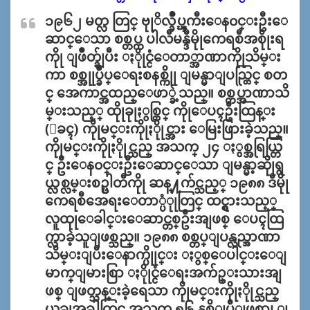
၁၉၆၂ မတ္လ တြင္ ဗုုိလ္ခ်ဳပ္ၾကီးေန၀င္းဦးေ
ဆာင္ေသာ စစ္တပ္က ပါလီမန္ဒီမိုုကေရစီအစိုုးရ
ကိုု ျဖဳတ္ခ်ျပီး ႏိုုင္ငံေတာ္အာဏာကိုုသိမ္း
ကာ စစ္အုုပ္ခ်ဳပ္ေရးစနစ္ကိုု ျမန္မာျပည္တြင္ စတ
င္ အေကာင္အထည္ေဖာ္ခဲ့သည္။ စစ္တပ္အာဏာသိ
မ္းသည့္ ထိုုခုုႏွစ္တြင္ ကိုုေပၚဦးထြန္း
(ေခၚ) ကိုုမင္းကိုုႏိုုင္အား ေမြးဖြားခဲ့သည္။
ကိုုမင္းကိုုႏိုုင္သည္ အသက္ ၂၄ ႏွစ္အရြယ္တြ
င္ ဦးေန၀င္းဦးေဆာင္ေသာ ျမန္မာ့ဆိုုရွ
ယ္လစ္လမ္းစဥ္ပါတီကိုု ဆန္႔က်င္သည့္ ၁၉၈၈ ဒီမိုု
ကေရစီအေရးေတာ္ပံုုတြင္ ထင္ရွားသည့္
လူထုုေခါင္းေဆာင္တစ္ဦးအျဖစ္ ေပၚထြ
က္လာခဲ့သူျဖစ္သည္။ ၁၉၈၈ စစ္တပ္ျပန္လည္အာဏာ
သိမ္းျပီးေနာက္ပိုုင္း ႏွစ္ေပါင္းေျ
မာက္ျမားစြာ ႏိုုင္ငံေရးအက်ဥ္းသားအျ
ဖစ္ ျဖတ္သန္းခဲ့ရေသာ ကိုုမင္းကိုုႏိုုင္သည္
ယခုုအခါတြင္ အသက္ ၅၆ နွစ္ရွိျပီျဖစ္ကာ၊ ျ