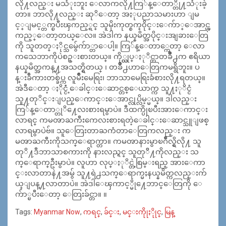
လို႔လည္း မသံုးဘူး ေလာကလို႔ကြ်န္ေတာ္တို႔သံုးခဲ့
တာ။ ဘာလို႔လည္း ဆုိေတာ့ အႏုပညာသမားဟာ ျမ
င့္ျမင့္တက္ၿပီးၾကည့္ရင္ သူမိုးကုတ္စက္၀ိုင္းေက်ာ္ေအာင္ၾ
ကည့္ေတာ့တယ္ေလ။ အဲဒါက နယ္နမိတ္အပိုင္းအျခားေတြ
ကို သူတတ္ႏိုင္သမွ်ေက်ာ္တာေပါ့။ ကြ်န္ေတာ္ကေတာ့ ေလာ
ကသေဘာကိုပဲစဥ္းစားတယ္။ ကို္ယ္လုပ္ႏုိင္တာတခ်ဳိ႕က ဧရိယာ
နယ္နမိတ္အကန္႔အသတ္ရွိတယ္ ၊ တခ်ဳိ႕ဟာေတြကမရွိဘူး။ ပ
န္းခ်ီကားတစ္ခ်ပ္က လူမ်ဳိးမေရြး၊ ဘာသာမေရြးခံစားလို႔ရတယ္။
အဲဒီေတာ့ ႏိုင္ငံံ့ေခါင္းေဆာင္တစ္ေယာက္က သူ႔ႏုိင္ငံ
သူ႔တုိင္းျပည္ေကာင္းေအာင္လုပ္လိမ့္မယ္။ ဒါလည္း
ကြ်န္ေတာ္တုိ႔ေလးစားရမွာပဲ။ ဒီထက္ပိုၿပီးအားေကာင္း
လာရင္ ကမၻာႀကီးကေလးစားရတဲ့ေခါင္းေဆာင္သူျဖစ္
လာရမွာပဲဗ်။ သူေတြးတာႀကံတာေတြကလည္း က
မၻာႀကီးကိုသက္ေရာက္တာ။ ကမၻာနားမွာၿဂိဳလ္ရွိလို႔ သူ
တုိ႔ဒီဘာသာစကားကို နားလည္ရင္ သူတုိိ႔ကိုလည္း သ
က္ေရာက္ဦးမွာပဲ။ လူဟာ လုပ္ႏုိင္တဲ့စြမ္းရည္ အားေကာ
င္းလာတာနဲ႔အမွ် သူ႔ရဲ႕သက္ေရာက္မႈနယ္နမိတ္ကလည္းက်
ယ္ျပန္႔လာတာပဲ။ အဲဒါေၾကာင့္မို႔ေဘာင္ေတြကို ေ
က်ာ္ၿပီးေတာ့ ေတြးခ်င္တာ။ ။
Tags:
Myanmar Now
,
ကရင္
,
ခ်င္း
,
မင္းကိုုႏိုုင္
,
မြန္