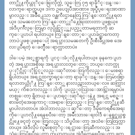
တာ္တို႔ကိုယ္တုိင္ေရြးလိုက္တဲ့ သူေတြ ၇၅ ရာခိုိင္ႏႈန္းေ
လာက္ေရာက္တယ္။ ဒါက ဥပေဒျပဳအာဏာ။ အုပ္ခ်ဳပ္ေရးအာဏာ
မွာလည္း အခ်ဳိ႕ေသာ ၀န္ႀကီးဌာနေတြ ကြ်န္ေတာ္တို႔ရတ
ယ္။ သမၼတက ကြ်န္ေတာ္တုိ႔ေရြးထားတာျဖစ္တယ္။
အဲဒီပုဂၢဳိလ္ေတြမွာ လုပ္ပိုင္ခြင့္္အျပည့္ရတာမရတာကို ဆ
က္ေျပာပါ ရပါတယ္။ ကြ်န္ေတာ္ေျပာခ်င္တာကေတာ့
ဘာပဲျဖစ္ျဖစ္ေပါ့ အရပ္သားသမၼတကို ဦးစီးခ်ဳပ္ကအစ အေ
လးျပဳရတဲ့ ေခတ္မ်ဳိးေရာက္လာတာပဲ။
ဒါေပမဲ့ အႏွစ္သာရကို ျငင္းခံုလို႔ရပါတယ္။ ခုနကေျပာ
တဲ့ အရပ္သားအစိုးရ၊ အရပ္သားလႊတ္ေတာ္က ဘယ္ေလာက္လု
ပ္ႏိုင္ကိုင္ႏိုင္ခြင့္ရလည္းဆုိတာေတြကိုလည္း ေမးစရာ
ရွိပါတယ္။ အရင္ကထက္စာရင္ေတာ့ ရာခုိင္ႏႈန္းေတြမ်ားစြာ
ရလာတယ္လိုိ႔ ကြ်န္ေတာ္က နားလည္ထားတယ္ေလ။ ဆက္သြား
မယ့္ ကိစၥကလည္း ဒါကို ျပည့္၀သြားေအာင္သြားရမွာပဲ။
တစ္ခုေတာ့ ရွိတယ္ ေျပာရင္းဆုိရင္းနဲ႔ အရင္က မစဥ္း
စားမိတဲ့အေၾကာင္းအရာေတြလည္း ကြ်န္ေတာ္တို႔ဆီ
မွာပါလာတာပဲ။ အဲဒါဘာလည္း ဆုိေတာ့ ဒီမိုကေရစီအေရး
ကိုေျပာလို႔ရေနၿပီးေတာ့ အမ်ဳိးသားေရး၀ါဒီ ေနရွင္နယ္လစ္ဇ
င္လို႔ေခၚတဲ့ လူေတြလည္း သိပ္ၿပီးေတာ့ အသံေတြထြက္လာ
တယ္။ အဲဒီလိုပဲ လူမ်ဳိးစုတုိင္းရင္သားေတြဆီကလည္း အ
သံေတြပိုၿပီးေတာ့ က်ယ္လာတယ္။ အဲဒီကေနၿပီးေတာ့ ဖက္ဒ