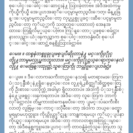
စုေပါင္းေခါင္းေဆာင္မႈနဲ႔ သြားခဲ့တာဗ်။ အဲဒီအထဲကမွ
ကိုယ္စီကိုယ္စီ အေျပာအဆုိေပၚမွာမူတည္ၿပီးောတ့၊ မိိန္႔ခြ
န္းေပၚမွာမူတည္ၿပီးေတာ့ လုပ္ရပ္တစ္ခုျခင္းဆီေပၚမွာမူတ
ည္ၿပီးေတာ့ ကုိယ့္ဟာကို သတ္မွတ္ေပးထားတဲ့ အေနအ
ထားေတြရွိလိမ့္မယ္ေပါ့ဗ်ာ။ ကြ်န္ေတာ္ျဖစ္ေစခ်င္တာ၊
နားလည္တာ၊ ယံုၾကည္တာက စုေပါင္းတာ၀န္ခံၿပီး စုေပါ
င္းေခါင္းေဆာင္တဲ့စနစ္ကိုသြားခ်င္တာဗ်။
ေမး။ ။ ထစ္ခနဲတစ္ခုုခုုျဖစ္ျပီဆိုုတာနဲ႔ မင္းကိုုႏိုုင္
တိုု႔ဘာမွမလုုပ္ၾကဘူးလား။ မင္းကိုုႏိုုင္ဘယ္ေရာက္ေနလဲ
လိုု႔ ေမးခြန္းထုုတ္တဲ့သူေတြကိုု ဘယ္လိုုေျပာခ်င္လဲ။
ေျဖ။ ။ ဒီေလာကႀကီးတည္ေနသ၍ မတရားမႈေတြက
ပံုသ႑န္မ်ဳိးစံုနဲ႔ရွိေနမွာပဲေလ။ လူ႔ရဲ႕စိတ္ဆုိးစိတ္ညစ္ေတြ
ကို ဦးစားေပးလိုက္တဲ့အခါမွာ ရွိလာတာပဲ။ အဲဒါကို ပံုသ႑န္မ်ဳိးစံု
နဲ႔ေျဖရွင္းၾကရတာပဲ။ အဲဒီေတာ့ လူေတြက ဘာကို
လုိခ်င္တာလဲ။ တိမ္ၾကားထဲကေနၿပီးေတာ့ ျမင္းပ်ံႀကီးစီး
လာတဲ့ လူစြမ္းေကာင္းလိုမ်ဳိးေတာ့ အဲဒါက ဘယ္ေခတ္မွာ
မွရမွာမဟုတ္ဘူး။ ကိုယ္ကိုယ္တုိင္ရုန္းကန္ၾကရမယ္၊ ကုိယ့္ျပႆနာ
ကိုယ္ရွင္းၾကရမယ္။ အဲဒီေတာ့ ကာလတစ္ခုအတြင္းမွာေ
တာ့ အဲဒီစနစ္အကူူးအေျပာင္းကို တာ၀န္ခံခဲ့တဲ့သူေတြဟာ သူ
တုိ႔ကို္ယ္တုိင္လုပ္ျပလိမ့္မယ္။ လုပ္ျပၿပီးသြားတဲ့အခါမွာ အဲ