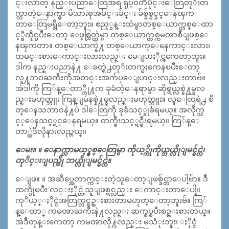
င္းလာတဲ့ နည္းပညာေတြအရ ရုပ္၀တၱဳပိုင္းေတြတုိးတ
က္လာတဲ့ေနာက္မွာ မိသားစုအခ်င္းခ်င္း ခ်စ္ခ်စ္ခင္ခင္ေနၾက
တာေတြမရွိေတာ့ဘူး။ ဧည့္ခန္းထဲမွာတစ္ေယာက္တစ္ေထာ
င့္စီထိုင္ၿပီးေတာ့ ေဖ့စ္ဘြတ္ထဲမွာ တစ္ေယာက္တစ္ကမၻာစီျဖစ္ေ
နၾကတာ။ တစ္ေယာက္နဲ႔ တစ္ေယာက္ေနေကာင္းလား၊
ထမင္းစားေကာင္းလားလည္း မေျပာႏိုင္ၾကေတာ့ဘူး။
ဒါက နည္းပညာနဲ႔ ေခတ္ရဲ႕တုိးတက္မႈကေနၿပီးေတာ့
လူ႔ဘ၀ႀကီးကိုအတင္းအက်ပ္ေျပာင္းလည္းတာဗ်။
အဲဒါကို ကြ်န္ေတာ္တို႔က ခုခံတဲ့ေနရာမွာ ဆိုရွယ္လစ္နဲ႔မွလ
ည္းမဟုတ္ဘူး ကြန္ျမဴနစ္နဲ႔မွလည္းမဟုတ္ဘူး။ လူေတြရဲ႕ စိ
တ္ေနသဘာ၀နဲ႔ပဲ ဒါေတြကို ခုခံသင့္ခုခံရမယ္။ အလိုက္သ
င့္ေနသင့္ရင္ေနရမယ္။ တက္စီးသင့္ရင္စီးရမယ္။ ကြ်န္ေ
တာ္အဲဒီလိုနားလည္တယ္။
ေမး။ ။ ေနာက္လာမယ့္နွစ္ေတြမွာ ကိုယ့္ကိုကိုယ္ဘယ္လိုျမင္ခ်င္လဲ၊
တုိင္းျပည္ကို ဘယ္လိုျမင္ခ်င္လဲ။
ေျဖ။ ။ အဆိပ္အေတာက္ကင္းတဲ့သူေတာ့ျဖစ္ခ်င္တာေပါ့ဗ်ာ။ ဒီ
ထက္ပိုၿပီး လင္းႏိုင္တဲ့သူျဖစ္ရင္လည္း ေကာင္းတာေပါ့။
ကုိယ့္ႏိုင္ငံအတြက္တင္စဥ္းစားတာမဟုတ္ေတာ့ဘူးဗ်။ ကြ်
န္ေတာ္ ကမၻာႀကီးနဲ႔လည္း ဆက္စပ္ၿပီးစဥ္းစားတယ္။
အဲဒီတုန္းကေတာ့ ကမၻာလို႔လည္း မသံုးဘူး၊ ႏိုင္ငံ