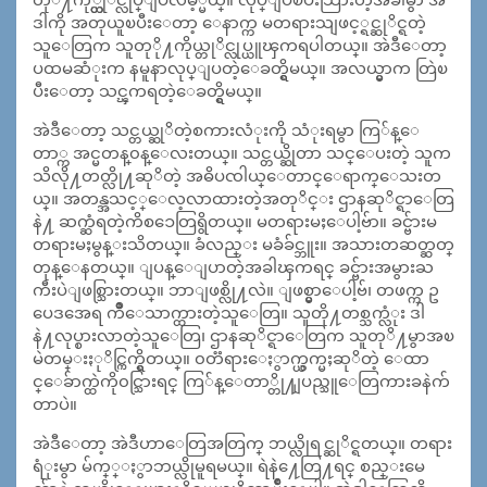
ဒါကို အတုယူၿပီးေတာ့ ေနာက္က မတရားသျဖင့္ရင္ဆုိင္ရတဲ့
သူေတြက သူတုို႔ကိုယ္တုိင္လုပ္ယူၾကရပါတယ္။ အဲဒီေတာ့
ပထမဆံုးက နမူနာလုပ္ျပတဲ့ေခတ္ရွိမယ္။ အလယ္မွာက တြဲၿ
ပီးေတာ့ သင္ၾကရတဲ့ေခတ္ရွိမယ္။
အဲဒီေတာ့ သင္တယ္ဆုိတဲ့စကားလံုးကို သံုးရမွာ ကြ်န္ေ
တာ္က အင္မတန္၀န္ေလးတယ္။ သင္တယ္ဆိုတာ သင္ေပးတဲ့ သူက
သိလို႔တတ္လို႔ဆုိတဲ့ အဓိပၸါယ္ေတာင္ေရာက္ေသးတ
ယ္။ အတန္အသင့္ေလ့လာထားတဲ့အတုိင္း ဌာနဆုိင္ရာေတြ
နဲ႔ ဆက္ဆံရတဲ့ကိစၥေတြရွိတယ္။ မတရားမႈေပါ့ဗ်ာ။ ခင္ဗ်ားမ
တရားမႈမွန္းသိတယ္။ ခံလည္း မခံခ်င္ဘူး။ အသားတဆတ္ဆတ္
တုန္ေနတယ္။ ျပန္ေျပာတဲ့အခါၾကရင္ ခင္ဗ်ားအမွားႀ
ကီးပဲျဖစ္သြားတယ္။ ဘာျဖစ္လို႔လဲ။ ျဖစ္မွာေပါ့ဗ်၊ တဖက္က ဥ
ပေဒအေရ က်ဳိေသာက္ထားတဲ့သူေတြ။ သူတို႔တစ္သက္လံုး ဒါ
နဲ႔လုပ္စားလာတဲ့သူေတြ၊ ဌာနဆုိင္ရာေတြက သူတုိ႔မွာအၿ
မဲတမ္းႏုိင္ကြက္ရွိတယ္။ ၀တၱရားေႏွာက္ယွက္မႈဆုိတဲ့ ေထာ
င္ေခ်ာက္ထဲကို၀င္သြားရင္ ကြ်န္ေတာ္တို႔ျပည္သူေတြကားခနဲက်
တာပဲ။
အဲဒီေတာ့ အဲဒီဟာေတြအတြက္ ဘယ္လိုရင္ဆုိင္ရတယ္။ တရား
ရံုးမွာ မ်က္္ႏွာဘယ္လိုမူရမယ္။ ရဲနဲ႔ေတြ႔ရင္ စည္းမေ