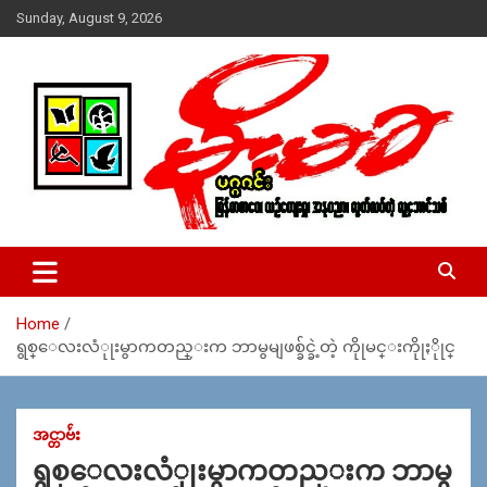
Skip
Sunday, August 9, 2026
to
content
USA – editors @ moemaka.net ((510) 854-6501)။ ရန္ကုန္ ဆက္သြ
MoeMaKa Burmese News &
ယ္ေရး – အမွတ္ ၂၅၄၊ ပထပ္၊ လမ္း ၄၀၊ ေက်ာက္တံတား၊ ရန္ကုန္။
Media
(ဖုုံး – ၀၉ ၂၅၂ ၂၄၉ ၀၉၄ ၊ ၀၉ ၄၂၁ ၇၄၃ ၇၅၃ ၊ ၀၉ ၅၀၄ ၁၀ ၅၈) ျ
ဖန္႔ခ်ိေရး – ဆိပ္ကမ္းသာစာေပ – အမွတ္ ၁၃ / ၃၈ လမ္း။ ပလာ
Home
ဇာေစ်းသစ္ ။ ၀၉ ၇၈၆၈၃၇ ၃၀၅ / ၀၉ ၉၆၃၆၉၉၈၃၄
ရွစ္ေလးလံုုးမွာကတည္းက ဘာမွမျဖစ္ခ်င္ခဲ့တဲ့ ကိုုမင္းကိုုႏိုုင္
အင္တာဗ်ဴး
ရွစ္ေလးလံုုးမွာကတည္းက ဘာမွ