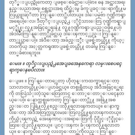
တုိ္င္းျပည္ကိုကေတာ့ ျဖစ္ေစခ်င္တာေပါ့ဗ်ာ။ ဓန အင္အားအရ၊
နည္းပညာအရ၊ စစ္အင္အားအရ ထိပ္ဆံုးမွ ခ်က္ျခင္းေရာက္ဖို႔မ
လြယ္ဘူးဆုိတာ ကြ်န္ေတာ္သိပါတယ္။ ဒါေပမဲ့ဗ်ာ ဂုဏ္သိကၡာ
အရေပါ့ေလ၊ ဒီတုိင္းျပည္ရဲ႕ ႏိုင္ငံသားေတြ ဂုဏ္သိကၡာျ
မင့္ဖို႔၊ လူ႔အခြင့္အေရးနဲ႔ လူ႔ဂုဏ္သိကၡာျပည့္၀ဖို႔ေပါ့၊
အဲဒါမ်ဳိးကြ်န္ေတာ္လိုခ်င္တယ္ ဒါေၾကာင့္လည္း ကြ်န္ေ
တာ္လုပ္တာေပါ့။ အဲဒီေတာ့ အခ်ည္းႏွီး ျဖစ္ခဲ့တယ္လို႔ ကိုယ့္
ဘ၀ကိုယ္ အႏုတ္လကၡဏာျဖစ္ခဲ့တယ္လို႔ တခါမွ ကြ်န္ေ
တာ္မခံစားရဘူး။
ေမး။ ။ တုိင္းျပည္ရဲ႕အေျခအေနကေရာ လမ္းစေပၚေ
ရာက္ေနၿပီလား။
ေျဖ။ ။ ကြ်န္ေတာ္ကေတာ့ ဟိုတုန္းကထက္စာရင္ေတာ့
သာလာတယ္လို႔ပဲေျပာခ်င္တယ္။ တစ္ခုရွိတယ္ အဲဒီအခြင့္အေရး
ကို တလြဲသံုးတဲ့သူေတြေတာင္ ေတာ္ေတာ္ေပၚေနတ
ယ္ေပါ့။ ေနာက္တစ္ခုကေတာ့ ကြ်န္ေတာ္တို႔ အဖြဲ႔အစ
ည္းေတ ြဖြဲ႔လို႔စည္းလို႔ရလာၾကတယ္။ ေနာက္ၿ
ပီးေတာ့ အဲဒီအတြက္လႈပ္ရွားမႈေတြလုပ္လို႔ရလာၾကတယ္။
ကိုယ္ယံုၾကည္တဲ့ အေၾကာင္းအရာေတြကို ပိုင္ပိုင္ႏိုင္နိုင္ေ
ဆြးေႏြးလို႔ရတယ္။ ျငင္းၾက၊ ခံုၾကလို႔ရလာတ
ယ္။ ေနာက္ၿပီးေတာ့ လႊတ္ေတာ္ထဲကိုလည္း ကြ်န္ေ