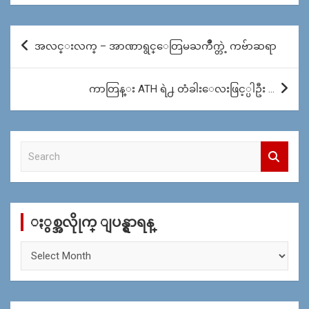
Post
အလင္းလက္ – အာဏာရွင္ေတြမႀကိဳက္တဲ့ ကဗ်ာဆရာ
navigation
ကာတြန္း ATH ရဲ႕ တံခါးေလးဖြင့္ပါဦး …
S
e
a
r
c
ႏွစ္အလိုုက္ ျပန္ရွာရန္
h
ႏွ
စ္
အ
လိုု
က္