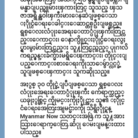
မန္မာျပည္သူမ်ားၾကားတြင္ သူသည္ ၾသ
ဇာအရွိန္အ၀ါၾကီးမားေနဆဲျဖစ္ေသာ
ႏိုုင္ငံေရးေခါင္းေဆာင္တစ္ဦးျဖစ္သည္။
ရွစ္ေလးလံုုးအေရးေတာ္ပံုုၾကီးတြင္လ
ည္းေကာင္း၊ ေနာက္ပိုုင္းႏိုုင္ငံေရးလွႈ
ပ္ရွားမွႈမ်ားတြင္လည္း သူ႔တြင္မည္သည့္ ပုုဂၢလိ
ကရည္မွန္းခ်က္မ်ားမရွိေၾကာင္း၊ တိုုင္းျ
ပည္ေကာင္းစားေရးကိုုသာေမွ်ာ္လင့္ခဲ့
သူျဖစ္ေၾကာင္း သူကဆိုုသည္။
အႏွစ္ ၃၀ တိုုင္ခဲ့ျပီျဖစ္ေသာ ရွစ္ေလး
လံုုးအေရးေတာ္ပံုုၾကီး က်ေရာက္သည့္
ယခုုႏွစ္တြင္ ကိုုမင္းကိုုႏိုုင္အား သူ၏ ႏိုုင္
ငံေရးအေတြးအျမင္မ်ားကိုု သိရွိႏိုုင္ရန္
Myanmar Now သတင္းအဖြဲ.က သူ႔အား
သြားေရာက္ေတြ.ဆံုု ေမးျမန္းထား
ပါသည္။