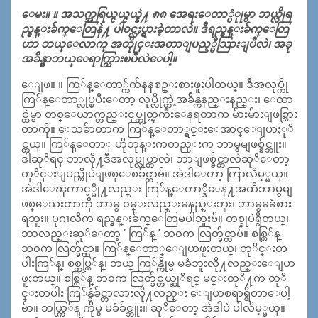
ေမး။ ။ အသက္အရြယ္ငယ္ငယ္နဲ႔ ၈၈ အေရးေတာ္ပံုုမွာ ဘယ္လိုရ
ည္မွန္းခ်က္ေတြနဲ႔ ပါ၀င္လႈပ္ရွားခဲ့တာလဲ။ ဒီရည္မွန္းခ်က္ေတြ
ဟာ ဘယ္ေလာက္ အတိုုင္းအတာျပည့္မီသြားျပီလဲ၊ အခု
အခ်ိန္မွာဘယ္ေရာက္သြားၿပီလဲေပါ့။
ေျဖ။ ။ ကြ်န္ေတာ္က်က်နနစဥ္းစားဖူးပါတယ္။ ဒီအလုပ္ကို
ကြ်န္ေတာ္လုပ္ၿပီးေတာ့ လုပ္လိုက္တဲ့အခ်ိန္ကနည္းနည္း၊ ေထာ
င္ထဲမွာ တစ္ေယာက္တည္းငုပ္တုတ္ၾကီးေနရတာက မ်ားမ်ားျဖစ္သြား
တာကို။ ေသခ်ာတာက ကြ်န္ေတာ္ရွင္းေအာင္ေျပာႏုိ
င္တယ္။ ကြ်န္ေတာ္ ဟိုတုန္းကတည္းက ဘာမွမျဖစ္ခ်င္ဘူး။
ဒါဆုိရင္ ဘာလို႔ဒီအလုပ္လုပ္တာလဲ၊ ဘာျဖစ္ခ်င္တာလဲဆုိေတာ့
တုိင္းျပည္ကိုပဲျဖစ္ေစခ်င္တာဗ်။ အဲဒါေတာ့ ကြာလိမ့္မယ္။
အဲဒါေၾကာင့္မို႔လည္း ကြ်န္ေတာ္ဒီေန႔အထိဘာမွမျ
ဖစ္ေသးတာကို ဘာမွ ၀မ္းလည္းမနည္းဘူး၊ ဘာမွမခံစား
ရဘူး။ ပုဂၢလိက ရည္မွန္းခ်က္ေတြမပါဘူးဗ်။ တစ္ခုပဲရွိတယ္၊
ဘာလည္းဆုိေတာ့ ‘ ကြ်န္ ’ ဘ၀က လြတ္ခ်င္တာဗ်။ စစ္ကြ်န္
ဘ၀က လြတ္ခ်င္တာ။ ကြ်န္ေတာ္ေျပာဖူးတယ္၊ တုိင္းတ
ပါးကြ်န္၊ စစ္တပ္ကြ်န္၊ ဘယ္ ကြ်န္ကိုမွ မခံဘူးလို႔လည္းေျပာ
ဖူးတယ္။ စစ္ကြ်န္ ဘ၀က လြတ္ခ်င္တယ္ဆုိရင္ မင္းတုိ႔က တုိ
င္းတပါး ကြ်န္ခံခ်င္တာလားလို႔လည္း ေျပာစရာရွိတာေပါ့
ဗ်ာ။ ဘယ္ကြ်န္ ကိုမွ မခံခ်င္ဘူး။ ဆုိေတာ့ အဲဒါပဲ ပါလိမ့္မယ္။