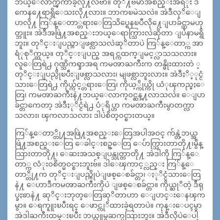
ဘယ္ေလာက္ၾကာခဲ့လို႔လဲဗ်ာ။ တုိ႔ဗမာအစည္းအရံုး ဒီ
ကေန႔ေရာရွိေသးလို႔လား။ ဘာကၿမဲသလဲ။ အဲဒီလုိေျ
ပာလို႔ ကြ်န္ေတာ္တရားေတြသိပ္ရေနၿပီလို႔ေျပာခ်င္တာမဟု
တ္ဘူး။ အဲဒီအဖြဲ႔အစည္းဘယ္ေရာက္သြားလဲဆိုတာ ျပႆနာမရွိ
ဘူး။ တုိင္းျပည္ဘာျဖစ္လာသလဲဆုိတာပဲ ကြ်န္ေတာ္က အာ
ရံုစုိက္တယ္။ တုိင္းျပည္ အရင္ကထက္ျမင့္လာသသလား။
လူေတြရဲ႕ ဂုဏ္သိကၡာအရ ကမၻာႀကီးက တန္ဖိုးထားတဲ ့
တုိင္းျပည္ပိုၿပီးျဖစ္လာသလား၊ မျဖစ္လာဘူးလား။ အဲဒီႏိ္ုင္ငံ
သားေတြရဲ႕ ကိုယ္က်င့္တရားေတြ၊ ကိုယ့္ကိုယ္ကို ယံုၾကည္မႈေ
တြ၊ ကမၻာႀကီးနဲ႔ဘယ္ေလာက္၀င္ဆန္႔လာသလဲ။ ေျပာ
ခ်င္တာကေတာ့ အဲဒီႏုိင္ငံရဲ႕ ပံုရိပ္ဟာ ကမၻာႀကီးမွာတက္လာ
သလား၊ ၾကလာသလား ဒါပဲစိတ္၀င္စားတယ္။
ကြ်န္ေတာ္တို႔အဖြဲ႔အစည္းေတြအပါအ၀င္ က်န္တဲ့ဘယ္အ
ဖြဲ႔အစည္းေတြ ေခါင္းစဥ္ေတြ ေပ်ာက္သြားတာတို႔၊မွိိန္
သြားတာတို႔၊ ေဆးအသစ္ျပန္သုတ္တာတို႔ အဲဒါကို ကြ်န္ေ
တာ္က လံုး၀စိတ္မ၀င္စားဘူးဗ်။ ဒါေၾကာင့္လည္း ကြ်န္ေ
တာ္တို႔က တုိင္းျပည္ကိုပဲျဖစ္ေစခ်င္တာ၊ ႏုိင္ငံသားေတြ
နဲ႔ ေဟာဒီကမၻာႀကီးကိုပဲ ျဖစ္ေစခ်င္တာ။ ကိုယ္ဆုိတဲ့ ဒီရု
ပ္ခႏၶာနဲ႔ ဆုိင္းဘုတ္ေတြဆုိတာဟာ ေျပာင္းေနၾက
မွာ။ ေရကူူးၿပီးရင္ ေဖာင္ကုိထားခဲ့ရတာပဲ။ ကုန္းေပၚမွာ
အဲဒါႀကီးထမ္းၿပီး ဘယ္သူမွဆက္မသြားဘူး။ အဲဒီလိုပဲေပါ့