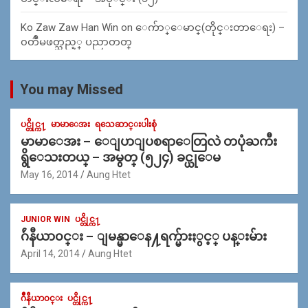
Ko Zaw Zaw Han Win
on
ေက်ာ္ေမာင္(တိုင္းတာေရး) –
၀တၳဳမဖတ္သည့္ ပညာတတ္
You may Missed
ပင္တိုင္က႑
မာမာေအး
ရသေဆာင္းပါးစုံ
မာမာေအး – ေျပာျပစရာေတြလဲ တပုံႀကီး
ရွိေသးတယ္ – အမွတ္ (၅၂၄) ခင္ယုေမ
May 16, 2014
Aung Htet
JUNIOR WIN
ပင္တိုင္က႑
ဂ်ဴနီယာ၀င္း – ျမန္မာေန႔ရက္မ်ားႏွင့္ ပန္းမ်ား
April 14, 2014
Aung Htet
ဂ်ဳနီယာ၀င္း
ပင္တိုင္က႑