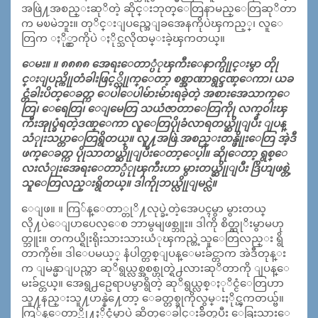
အဖြဲ႔အစည္းဆုိတဲ့ ဆိုင္းဘုတ္ေတြနာမည္ေတြဆုိတာ
က မၿမဲဘူး။ တုိင္းျပည္အေျခအေနကိုပဲၾကည့္၊ လူေ
တြက ႏို္င္တာကိုပဲ ႏိုင္သလိုထမ္းခဲ့ၾကတယ္။
ေမး။ ။ ၈၈၈၈ အေရးေတာ္ပံုၾကီးေနာက္ပိုုင္းမွာ တိုု
င္းျပည္ကိုုတံခါးဖြင့္လိုုက္ေတာ့ စစ္အာဏာရွင္ဒဏ္ေကာ၊ ယခ
င္တံခါးပိတ္ေခတ္က ေပါေပါမ်ားမ်ားရခဲ့တဲ့ အစားအေသာက္ေ
တြ၊ ေရေတြ၊ ေျမေတြ သယံဇာတာေတြကိုု လက္၀ါးၾ
ကီးအုုပ္ခံရတဲ့ဒဏ္ေကာ လူေတြပိုုခံလာရတယ္ဆိုုျပီး ျပန္
သံုုးသပ္တာေတြရွိတယ္။ လူ႔အဖြဲ.အစည္းတန္ဖိုုးေတြ အဲ့ဒီ
ဖက္ေခတ္က ပိုုသာတယ္ဆိုုျပီးေတာ့ေပ့ါ။ ဆိုုေတာ့ ရွစ္ေ
လးလံုုးအေရးေတာ္ပံုုၾကီးဟာ မွားတယ္ဆိုုျပီး ဒြိဟျဖစ္တဲ့
သူေတြလည္းရွိတယ္။ ဒါကိုုဘယ္လိုုျမင္လဲ။
ေျဖ။ ။ ကြ်န္ေတာ္တုိ႔လုပ္ခဲ့တဲ့အေပၚမွာ မွားတယ္
လို႔ပဲေျပာပေလ့ေစ ဘာမွမျဖစ္ဘူး။ ဒါကို စိတ္ဆုိးမွာမဟု
တ္ဘူး။ တကယ္ရိုးရိုးသားသားယံုၾကည္တဲ့သူေတြလည္း ရွိ
တာကိုဗ်။ ဒါေပမယ့္ နံပါတ္တစ္ျပန္ေမးခ်င္တာက အဲဒီတုန္း
က ျမန္မာျပည္ဟာ ဆုိရွယ္လစ္အစစ္ဟုတ္ရဲ႕လားဆုိတာကို ျပန္ေ
မးခ်င္တယ္။ အေရွ႕ဥေရာပမွာရွိတဲ့ ဆုိရွယ္လစ္ႏုိင္ငံေတြဟာ
သူ႔နည္းသူ႔ဟန္နဲ႔ေတာ့ ေခတ္တစ္ခုကိုလွမ္းႏိုင္ၾကတယ္ဗ်။
ကြ်န္ေတာ္တို႔ႏိုင္ငံမွာပဲ ဆိတ္ေခါင္းခ်ိတ္ၿပီး ေခြးသားေ