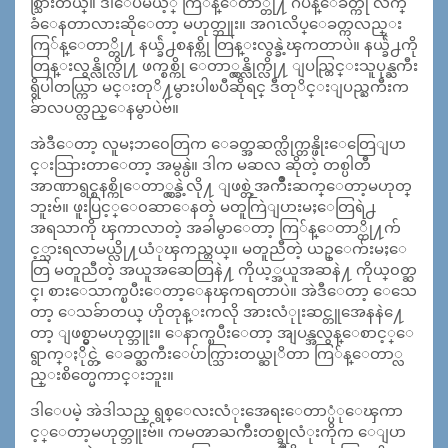
စ္သြားတယ္။ ဒါေပမယ့္ ကြ်န္ေတာ္တို႔ ဂ်ပန္ေခတ္ကို လက္
ခံေနတာလားဆိုေတာ့ မဟုတ္ဘူး။ အဂၤလိပ္ေခတ္ကလည္း
ကြ်န္ေတာ္တို႔ နယ္ခ်ဲ႕စနစ္ကို တြန္းလွန္ခဲ့ၾကတာပဲ။ နယ္ခ်ဲ႕ကို
တြန္းလွန္လိုက္လို႔ ဖက္စစ္ကို ေတာ္လွန္လိုက္လို႔ ျပည္တြင္းသူပုန္ႀကီး
ရွိပါတယ္ကြာ မင္းတုိ႔မွားပါၿပီဆိုရင္ ဒီတုိင္းျပည္ႀကီးက
ခ်ာလပတ္လည္ေနမွာပဲဗ်။
အဲဒီေတာ့ လူမႈဘ၀ေတြက ေခတ္အဆက္လိုက္တန္ဖိုးေတြေျပာ
င္းသြားတာေတာ့ အမွန္ပဲ။ ဒါက မဆလ ဆိုတဲ့ တစ္ပါတီ
အာဏာရွင္စနစ္ကိုေတာ္လွန္ခဲ့လို႔ ျဖစ္တဲ့အက်ဳိးဆက္ေတာ့မဟုတ္
ဘူးဗ်။ ဖူးပြင့္ေ၀ဆာေနတဲ့ မတူကြဲျပားမႈေတြရဲ႕
အရသာကို ၾကာလာတဲ့ အခါမွာေတာ့ ကြ်န္ေတာ္တို႔က်
င့္သားရလာမယ္လို႔ယံုၾကည္တယ္။ မတူညီတဲ့ ယဥ္ေက်းမႈေ
တြ မတူညီတဲ့ အယူအဆေတြနဲ႔ ကိုယ့္အယူအဆနဲ႔ ကိုယ္၀တ္ဆ
င္၊ စားေသာက္ၿပီးေတာ့ေနၾကရတာပဲ။ အဲဒီေတာ့ ေသေ
တာ့ ေသခ်ာတယ္ ဟိုတုန္းကလို အားလံုုးဆင္တူအေနနဲ႔ေ
တာ့ ျဖစ္မွာမဟုတ္ဘူး။ ေနာက္ၿပီးေတာ့ အျပန္အလွန္ေစာင့္ေ
ရွာက္ႏိုင္တဲ့ ေခတ္ႀကီးေပ်ာက္သြားတယ္ဆုိတာ ကြ်န္ေတာ္လ
ည္းစိတ္မေကာင္းဘူး။
ဒါေပမဲ့ အဲဒါသည္ ရွစ္ေလးလံုးအေရးေတာ္ပံုေၾကာ
င့္ေတာ့မဟုတ္ဘူးဗ်။ ကမၻာႀကီးတစ္ခုလံုးကိုက ေျပာ