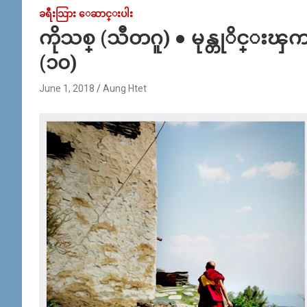
ခရီးသြား ေဆာင္းပါး
ကိုသစ္ (သီတဂူ) ● မုန္တုိင္း
(၁၀)
June 1, 2018
Aung Htet