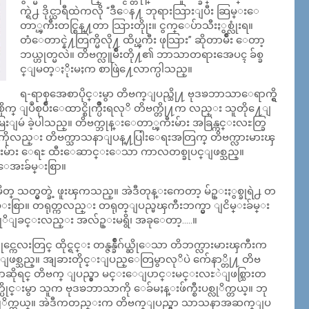
က္ရဲ႕ ဒိုင္ယာရီထဲကလို “ဒီေန႔ ဘုရားသြားျပီး ဆြမ္းေ
တာ္ၾကီးတင္စြန္႔တာ သြားတိုုး။ ငွက္ေပ်ာသီးႏွစ္လုံးရ။
တံေတာင္နဲ႔တြက္မိလို႔ ထိပ္ၾကီး ဖုသြား” ဆိုတာမ်ိဳး ေတာ့
ဘယ္ဟုတ္မလဲ။ တိဗက္လူမ်ိဳးတို႔၏ ဘာသာတရားအေပၚ ခ်စ္ခ
င္ျမတ္ႏိုးမႈက စာဖြဲ႔ေလာက္ပါသည္။
ရ-ရာစုအေစာပိုင္းမွာ တိဗက္ျပည္သို႔ ဗုဒၶဘာသာေရာက္ရွိ
စိုက္ ျပဳစုပ်ိဳးေထာင္စိုက္ပ်ိဳးရလုိ တိဗက္တို႔က လည္း သူတို႔ေျ
ျမဴ ခဲ့ပါသည္။ တိဗက္ဘုန္းေတာ္ၾကီးမ်ား အခြန္ကင္းလႊတ္ခြ
နရာမ်ားကိုလည္း တိဗက္သာသနာျပန္႔ပြါးေရးအတြက္ တိဗက္လားမားၾ
ီးမ်ား ေရႊ ထီးေဆာင္းေသာ ကာလတစ္ခုပင္ျဖစ္သည္။
ေအးခ်မ္းစြာ။
နိမိတ္ သတ္မွတ္ခဲ့ ဖူးၾကသည္။ အဲဒီတုန္းကေတာ့ မ်ဥ္းႏွစ္ခုရဲ႕ တ
်မ္းစြာ။ တရုတ္ကလည္း တရုတ္ျပည္မၾကီးဘက္မွာ ျငိမ္းခ်မ္း
်ာ္လုိျခင္းလည္း အလ်ဥ္းမရွိ၊ အခုေတာ့…..။
ကေလးတြင္ ထိုင္ရင္း တန္ဇန္ခ်ိဳဂ်ယ္ဆိုေသာ တိဘက္လားမားၾကီးက
ဖစ္သည္။ အျခားတိုင္းျပည္ေတြမွာလုိပဲ က်ေနာ္တို႔ တိဗ
ဆိုရင္ တိဗက္ ျပည္မွာ မင္းေျပာင္းမင္းလႊဲျဖစ္သြားတ
ုင္းမွာ သူက ဗုဒၶဘာသာကို ေခ်မႈန္းဖ်က္စီးပစ္လုိက္တယ္။ ဘု
င္ပစ္လုိက္တယ္။ အဲဒီကတည္းက တိဗက္ျပည္မွာ သာသနာအဆက္ျပ