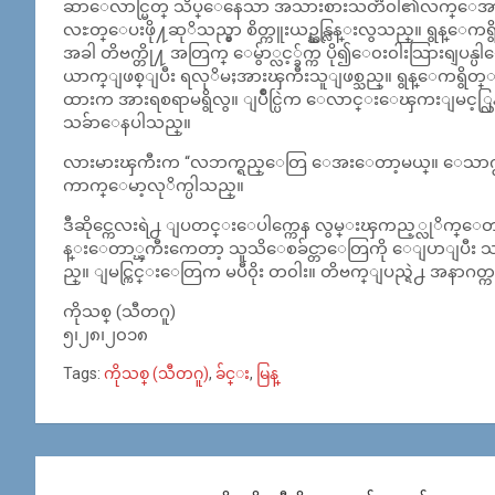
ဆာေလာင္မြတ္ သိပ္ေနေသာ အသားစားသတၱ၀ါ၏လက္ေအာက
လႊတ္ေပးဖို႔ဆုိသည္မွာ စိတ္ကူးယဥ္ဆန္လြန္းလွသည္။ ရွန္ေက
အခါ တိဗက္တို႔ အတြက္ ေမွ်ာ္လင့္ခ်က္က ပို၍ေ၀း၀ါးသြားရျပ
ယာက္ျဖစ္ျပီး ရလုိမႈအားၾကီးသူျဖစ္သည္။ ရွန္ေကရွိတ္ႏွ
ထားက အားရစရာမရွိလွ။ ျပိဳင္ပြဲက ေလာင္းေၾကးျမင့္လြန္းသည္
သခ်ာေနပါသည္။
လားမားၾကီးက “လဘက္ရည္ေတြ ေအးေတာ့မယ္။ ေသာက္လု
ကာက္ေမာ့လုိက္ပါသည္။
ဒီဆိုင္ကေလးရဲ႕ ျပတင္းေပါက္ကေန လွမ္းၾကည့္လုိက္ေတာ
န္းေတာ္ၾကီးကေတာ့ သူသိေစခ်င္တာေတြကို ေျပာျပီ
ည္။ ျမင္ကြင္းေတြက မပီ၀ိုး တ၀ါး။ တိဗက္ျပည္ရဲ႕ အနာဂတ္
ကိုသစ္ (သီတဂူ)
၅၊၂၈၊၂၀၁၈
Tags:
ကိုသစ္ (သီတဂူ)
,
ခ်င္း
,
မြန္
Post