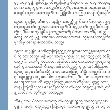
င့္ ပတ္သက္၍ ျဗိတိန္ဟာ တိဗက္အတြက္ မိတ္ေဆြေကာင္းမဟ
န္းက ယခုဘုန္းေတာ္ၾကီး ဒလုိင္းလားမား မဟုတ္။ ၁၃
ဖစ္ျပီး ဘုန္းေတာ္ၾကီးက မြန္ဂိုလီးယားတြင္ ေရာက္ရွိေနခ်ိန
၁၉၁၀-ခုႏွစ္တြင္ တိဗက္ျပည္သို႔ တရုတ္တို႔က်ဴးေက်ာ္၀င
တာ့သည္။ တိဗက္ဘုန္္းေတာ္ၾကီးမ်ားႏွင့္ တိဗက္လူမ်ိဳးမ်ားစ
က္စီးျပီးေနာက္ ျမိဳ႕ေတာ္လာဆာကိုု ပီကင္းက သိမ္းပိုက္
ကေန ထြက္ခြါဖို႔ ဖိအားေပးလာေသာအခါ ဘုန္းေတာ္ၾကီးက အိႏ
မ္းခ်မ္းေရး စကားဆိုပါသည္။
၁၉၁၁-ခုႏွစ္တြင္ ေဒါက္တာဆြန္ယက္ဆင္က တရုတ္ေတာ္လွန္ေရ
ပါက္ရသြားသည္။ မန္ခ်ဴးမင္းဆက္ ပ်က္သုန္းျခင္းႏွင့္အတူ တနို
တာ္ၾကီး ဒလုိင္းလားမား အိႏၵိယကေန လာဆာကို ျပန္ေ
လုိက္ေသာအခါ ပီကင္း၏ ေမွ်ာ္လင့္ခ်က္ မွာ မႈံ၀ါးသြာ
၁၉၁၄-ခုႏွစ္ အိႏၵိယနိုင္ငံ ဆင္းမလားတြင္ ထိပ္သီးအစည္းအ
င္းျဖစ္သည္မွာ ႏွစ္ေပါင္း ရာေက်ာ္ျပီးျဖစ္ ေၾကာင္း
န္ေၾကာင္း၊ တိဗက္သည္ လြတ္လပ္ေသာ တိုင္းျပည္တစ္
ကန္႔ကြက္ပါသည္။ ေနာင္ကိုလည္း တိဗက္ဟာ တရုတ္ရဲ႕ အစိပ္အပုိင
န္ သတိေပးလုိက္ေလသည္။
သို႔ေသာ္ ပီကင္းကေတာ့ တိဗက္ျပည္သည္ တရုတ္ျပည္၏ အ
ပ္၍ ေနပါေတာ့သည္။ လြတ္လပ္ေသာတိဗက္ျပည္ အျဖစ္ သက္ေသထူ