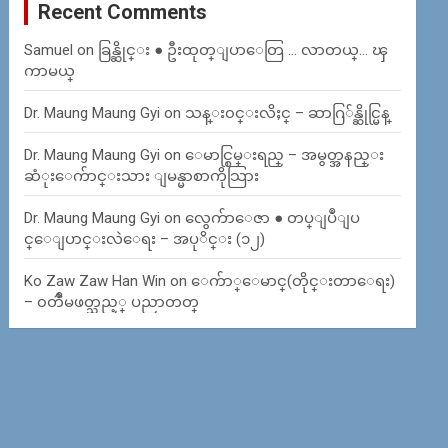
Recent Comments
Samuel
on
ခြန္ဆိုင္း ● ဦးထုတ္ျပာေတြ … လာတယ္… ၾ
ကာမယ္
Dr. Maung Maung Gyi
on
သန္း၀င္းလိႈင္ – ဆာဂြ်န္ဆိုင္မြန္
Dr. Maung Maung Gyi
on
ေမာင္စြမ္းရည္ – အမွတ္အနည္း
ဆံုးေက်ာင္းသား ျမန္မာစာကိုသြား
Dr. Maung Maung Gyi
on
လွေက်ာေဇာ ● တပ္ျပဳျပ
င္ေျပာင္းလဲေရး – အပုိင္း (၁၂)
Ko Zaw Zaw Han Win
on
ေက်ာ္ေမာင္(တိုင္းတာေရး)
– ၀တၳဳမဖတ္သည့္ ပညာတတ္