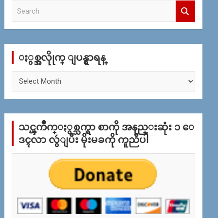
S
e
a
r
c
ႏွစ္အလိုုက္ ျပန္ရွာရန္
h
ႏွ
စ္
အ
လိုု
က္
သင္ၾကိဳက္ႏွစ္သက္ရာ စာကို အနည္းဆုံး ၁ ေ
ျ
ပ
ဒၚလာ လွဴျပီး မိုးမခကို ကူညီပါ
န္
ရွာ
ရန္