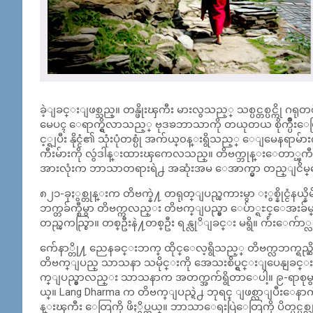
ခဲ့ျခင္းျဖစ္သည္။ တန္ဖိုးၾကီး မားလွသည့္ သစ္ပင္တစ္ပင္ကို ဂရုတ
မေပၚ ေရာက္ရွိလာသည့္ ဗုဒၶဘာသာကို တယုတယ စိုက္ပ်ိဳးေမြး
င့္ရျပီး နိုင္ငံ၏ သုံးပုံတစ္ပုံ အက်ယ္၀န္းရွိသည့္ ေျမေ
ကီးမ်ားကို လွဴဒါန္းထားၾကေလသည္။ တိဗက္ဘုန္းေတာ္ၾက
အားလုံးက ဘာသာတရားရဲ႕ အဆုံးအမ ေအာက္မွာ တည္ျငိမ္
၈၂၁-ခုႏွစ္တုန္းက တိဗက္နဲ႔ တရုတ္ျပည္ၾကားမွာ ႏွစ္နိုင္ငံနယ္
ဘက္တခ်က္စီမွာ တိဗက္ကလည္း တိဗက္ျပည္မွာ ေပ်ာ္ရႊင္ေအးခ
တည္ၾကည္စြာ။ တစ္ဦးနဲ႔တစ္ဦး ရန္လုိျခင္း မရွိ။ က်ဴးေက
က်ေနာ္တို႔ ညေနခင္းဘက္ ထိုင္ေလ့ရွိသည့္ တိဗက္လဘက္ရည္ဆိုင္
တိဗက္ျပည္ သာသနာ သမိုင္းကို အေသးစိပ္ရွင္းျပေနျခင္းျ
က္ျပည္မွာလည္း သာသနာက အတက္အက်ရွိတာေပါ့။ ၉-ရာစုမွာ
ယ္။ Lang Dharma က တိဗက္ျပည္ရဲ႕ ဘုရင္ ျဖစ္လာျပီးေနာက္ပိ
န္းၾကီး ေတြကို ဖိႏွိပ္တယ္။ ဘာသာေရးပြဲေတြကို ပိတ္ပ