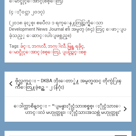
ေမာင္ခိုင္ေအာင္(စစ္ေတြ)
(၄ ႏို၀င္ဘာ ၂၀၁၇)
(၂၀၁၈ ခုႏွစ္၊ ဧၿပီလ ၁ ရက္ေန႔တြင္ထြက္ရွိေသာ
Development News Journal ၏ အမွတ္ (၈၄) တြင္ ေဖာ္ျပ
ခဲ့သည့္ ေဆာင္းပါးျဖစ္သည္။)
Tags:
ခ်င္း
,
ဘဂၤလီ
,
ဘဂၤါလီ
,
မြန္
,
ရခိုင္
,
ေမာင္ခိုင္ေအာင္ (စစ္ေတြ)
,
ျပည္တြင္းစစ္
Post
ဗိုလ္ထက္မင္း – DKBA ဘိုးေတာ္နဲ႔ အမွတ္မထင္ တိုက္ပဲြၾ
navigation
ကဳံေတြ႔ခဲ့စဥ္က – ၂ (နိဂုံး)
ေဒါက္တာစိန္၀င္း – “ျမန္မာႏိုုင္ငံသားစစ္စစ္၊ ႏိုုင္ငံသားေ
ဟာင္းလဲ မဟုုတ္ဘူး၊ ႏိုုင္ငံသားအသစ္လဲ မဟုုတ္ဘူး”