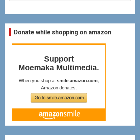
Donate while shopping on amazon