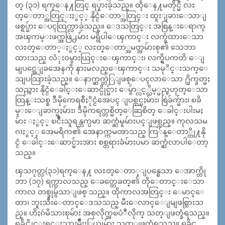
တ္ (၃၁) ရက္ေန႔တြင္ ရပ္နားခဲ့သည္။ ထိုေန႔မတိုင္မီ လႊ
တ္ေတာ္အတြင္းႏွင့္ နိုင္ငံေတာ္အတြင္း ထူးျခားေသာျ
ဖစ္ရပ္မ်ား ေပၚထြက္လာခဲ့သည္။ ေဒသတြင္း အစြန္းေရာက္
အၾကမ္းဖက္အဖြဲ႕မ်ား မရွိပါေၾကာင္း လက္ခံထားေသာ
လႊတ္ေတာ္ႏွင့္ လႊတ္ေတာ္အမတ္အမ်ားစု၏ သေဘာ
ထားသည္ လံုး၀မွားယြင္းေၾကာင္း၊ လက္ရွိပကတိ ေျ
မျပင္အေျခအေနကို နားမလည္ေၾကာင္း သမုိင္းသက္ေ
သျပသြားခဲ့သည္။ ေနာက္ဆက္တဲြျဖစ္ေပၚလာေသာ ႐ိုက္ခတ္မႈ
သည္ကား နိုင္ငံေခါင္းေဆာင္ပိုင္မ်ား ေမွ်ာ္လင့္လိမ့္မည္မဟုတ္ေသာ
ထြန္းသစ္စ ဒီမိုကေရစီႏိုင္ငံအေပၚ ျပစ္တင္မႈမ်ား၊ စြဲခ်က္မ်ား၊ ၿခိ
မ္းေျခာက္မႈမ်ား၊ ဒီမိုကရက္တစ္မိတ္ေဆြစိတ္ ေခါင္းပါးမႈ
မ်ား ႏွင့္ ၿငိဳးသူရန္ဘက္ပမာ ဆက္ဆံမူမ်ားပင္ျဖစ္သည္။ ကုလသမ
ဂၢႏွင့္ အေမရိက၏ အေနာက္ကမၻာသည္ ကြ်န္ေတာ္တို႔နို
င္ငံ ေခါင္းေဆာင္မ်ားအား စစ္တရားခံမ်ားပမာ ဆက္ဆံလာပါေတာ့
သည္။
ၾသဂုတ္လ(၃၁)ရက္ေန႔ လႊတ္ေတာ္ျပန္စေသာ ေအာက္တို
ဘာ (၁၇) ရက္ကာလသည္ ေခတ္တေခတ္၏ တိုေတာင္းေသာ
ကာလ တစ္ခုမွ်သာျဖစ္ သည္။ ထိုကာလအတြင္း ေမာင္ေ
တာ၊ ဘူးသီးေတာင္ေဒသသည္ မီးေလာင္ေျမျဖစ္သြားသ
ည္။ ဟိႏၵဴမိသားစုမ်ား အစုလိုက္အၿပံဳလိုက္ သတ္ျဖတ္ခံရသည္။
ရခိုင္တိုင္းရင္းသားမ်ိဳးႏြယ္စုမ်ား သတ္ျဖတ္ခံရသည္။ ရခိုင္