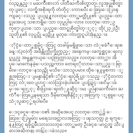
လည္ရန္လည္း မႀကိဳးစားဘဲ ပါတီႀကီးစိတ္ဓာတ္၊ လူအုပ္စုစိတ္ဓာ
တ္ျဖင့္ လက္ရွိအစိုးရကို တံတိုင္းကာၿပီး ေဆြးေႏြးၾ
ကျခင္းသည္ ျပည္သ႔ူလႊတ္ေတာ္အမတ္တို႔၏ ျပည္ေထာ
င္စုအေပၚ သစၥာရွိေသာ လုပ္ရပ္ပါေလာ။ လႊတ္ေတာ္ဥ
ကၠ႒ေျပာေသာ ျပည္ေထာင္စုစိတ္ဓါတ္ႏွင့္ ထို(၂၃၂)ဦး
သူတို႔၏ လုပ္ရပ္ကို မည္သို႔ မွတ္ေက်ာက္တင္ရပါအံ့နည္း။
ႏိုင္ငံေတာ္စစ္သမိုင္းတြင္ တခါမွ်မရွိဖူးေသာ လံုၿခံဳေရးစ
ခန္း(၃၀)ကို အခ်ိန္ကိုက္တိုက္ခိုက္သည့္ အၾကမ္းဖက္စစ္ဆင္ေရးလု
ပ္ရပ္သည္ အမွန္တကယ္ေပၚထြက္လာသည္။ လႊတ္ေတာ္ကား အိ
ပ္ေမာက်ေနခဲ့ေပသည္တကား၊ တေရးႏိုးလာေသာ္လည္း ရြာ
မီးေလာင္ေနသည္ကို မသိေသာသူပမာ။ ထိုေန႔မွစကာ ႏွ
စ္လအတြင္း ျမန္မာနိုင္ငံ၏ႏိုင္ငံေရးပုံရိပ္လႊာသည္ ႏိုင္ငံတကာ
တြင္ လံုး၀ေျပာင္းလဲသြားခဲ့ပါၿပီ။ ျပည္တြင္းၿငိမ္းခ်
မ္းေရးႏွင့္ စီးပြားေရးတံု႔ဆိုင္းမႈ ျပႆနာႀကီးမ်ား ႀ
ကံဳေတြ႕ေနရေသာ ဒီမိုကေရစီနိုင္ငံႏုႏုအတြက္ ႏွစ္ပူေပၚ
သံုးပူဆင့္ခဲ့ရပါၿပီ။
ေဒၚခင္ေစာေ၀၏ အဆိုအေပၚ လႊတ္ေတာ္ထဲ၌ ေ
ဆြးေႏြးမူမ်ား မရေသးခင္ကာလအတြင္း ၾသဂုတ္လ ၉ ရက္ေ
န႔တြင္ ရခိုင္အမ်ိဳးသားလႊတ္ေတာ္အမတ္ ဦးခင္ေမာင္လတ္မွ သီးျ
ခားအဆိုတစ္ခု တင္သြင္းခဲ့သည္။