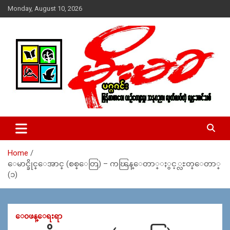
Skip
Monday, August 10, 2026
to
content
USA – editors @ moemaka.net ((510) 854-6501)။ ရန္ကုန္ ဆက္သြ
MoeMaKa Burmese News &
ယ္ေရး – အမွတ္ ၂၅၄၊ ပထပ္၊ လမ္း ၄၀၊ ေက်ာက္တံတား၊ ရန္ကုန္။
Media
(ဖုုံး – ၀၉ ၂၅၂ ၂၄၉ ၀၉၄ ၊ ၀၉ ၄၂၁ ၇၄၃ ၇၅၃ ၊ ၀၉ ၅၀၄ ၁၀ ၅၈) ျ
ဖန္႔ခ်ိေရး – ဆိပ္ကမ္းသာစာေပ – အမွတ္ ၁၃ / ၃၈ လမ္း။ ပလာ
Home
ဇာေစ်းသစ္ ။ ၀၉ ၇၈၆၈၃၇ ၃၀၅ / ၀၉ ၉၆၃၆၉၉၈၃၄
ေမာင္ခိုင္ေအာင္ (စစ္ေတြ) – ကၽြန္ေတာ္ႏွင့္လႊတ္ေတာ္
(၁)
ေ၀ဖန္ေရးရာ