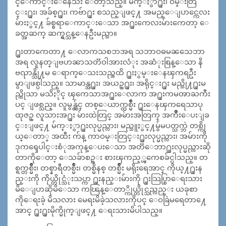
င္ေကာင္းေနေသး ေတာ့သည္။ မ်က္ႏွာ႐ူး၊ ဝမ္းတြ
င္း႐ူး၊ အခ်စ္႐ူး၊ ကဗ်ာ႐ူး စသည္ျဖင္႔ အမည္ေျပာင္ကေလး
မ်ားႏွင္႔ ခ်စ္စရာေကာင္းေသာ အ႐ူးကေလးမ်ားကေတာ့ ေ
ခတ္အဆက္ ဆက္ရွင္သန္ေနဦးမည္သာ။
႐ူးတာကေတာ႔ ေလာကသစၥာအရ သဘာဝဓမၼသေဘာ
အရ လူနတ္ျဗဟၼာသတၱဝါအားလံုး အဆံုးစြန္ေသာ နိ
ဗၺာန္သို႔မ ေရာက္ေသးသည္အထိ ႐ူးႏွမ္းေနၾကရဦး
မွာျဖစ္ပါသည္။ သာမာန္အ႐ူး၊ အယဥ္႐ူး၊ အရိုင္း႐ူး မည္သို႔႐ူးမ
ည္ကိုသာ မသိႏိုင္ ၾကေသာအ႐ူးေလာက အ႐ူးကမၻာႀကီး
ပင္ ျဖစ္သည္။ လူမွန္လွ်င္ တစ္ေယာက္တစ္မ်ိဳး ႐ူးေနၾကရေသာပု
ထုဇဥ္ လူသားအ႐ူး မ်ားထဲတြင္ အမ်ားအတြက္ အက်ိဳးေပးျခ
င္းျဖင္႔ မ်က္ႏွာ႐ူးလုပ္မည္လား၊ မည္သူႏွင္႔မွ်မပတ္သက္ဘဲ တစ္ကို
ယ္ေတာ္ အထီး က်န္ ကာဝမ္းတြင္း႐ူးလုပ္မည္လား၊ အမ်ားကို
ဒုကၡေပါင္းစံုအကုန္ေပးေသာ အတၱေဘာ႐ူးလုပ္မည္လားဆို
တာကိုေတာ့ ေသခ်ာစဥ္း စားၾကည့္ၾကေစခ်င္ပါသည္။ တ
စ္ရက္တစ္မ်ဳိး၊ တစ္နာရီတစ္မ်ဳိး၊ တစ္မိနစ္ တစ္မ်ဳိး မရိုးရေအာင္ ကိုယ္႔႐ူးန
ည္းကို ကိုယ္တိုင္သံုးသပ္ကာ ႐ူးနည္းမ်ားကို ႐ူးသြပ္စြာေရးသား
မိေျပာဆိုမိေသာ ကၽြန္ေတာ္ကိုယ္တိုင္သည္လည္း ယခုစာ
ကိုေရးခဲ့ မိသလား မေရးမိခဲ့သလားကိုပင္ ေဝခြဲမရေတာ႔ေ
အာင္ ႐ူး႐ူးမိုက္မိုက္ျဖင္႔ ေရးသားမိပါသည္။