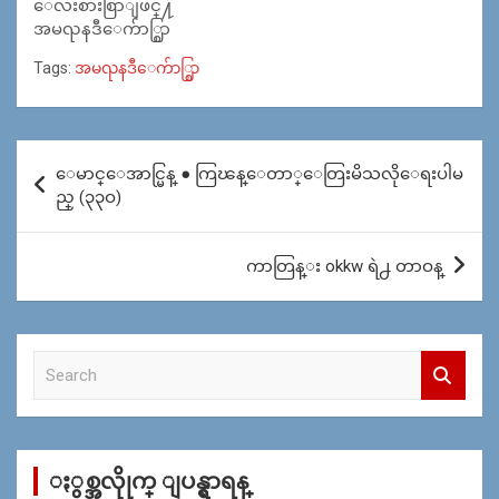
ေလးစားစြာျဖင္႔
အမၺနဒီေက်ာ္စြာ
Tags:
အမၺနဒီေက်ာ္စြာ
Post
ေမာင္ေအာင္မြန္ ● ကြၽန္ေတာ္ေတြးမိသလိုေရးပါမ
navigation
ည္ (၃၃ဝ)
ကာတြန္း okkw ရဲ႕ တာဝန္
S
e
a
r
c
ႏွစ္အလိုုက္ ျပန္ရွာရန္
h