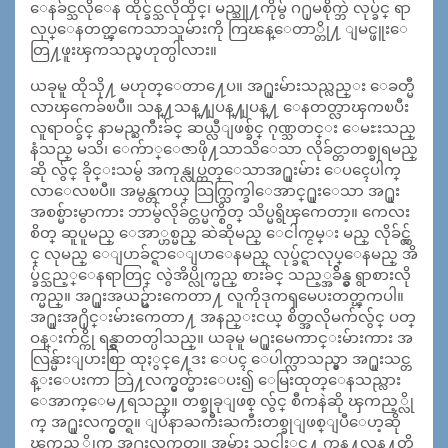
ေနခ်င္သလိုေန ထိုင္ခ်င္သလိုထိုင္၊ မည္သူ႔ကိုမွ် ဂ႐ုမစိုက္ဘဲ လုပ္ခ်င္ ရာ
လုပ္ေနတတ္ၾကေသာသူမ်ားကို ကြၽန္ေတာ္တို႔ ျမင္ဖူးေ
တြ႔ဖူးၾကသည္မဟုတ္ပါလား။
ယခုမူ ထိုသို႔ မဟုတ္ေတာ႔ေပ။ အ႐ူးမ်ားသည္လည္း ေခတ္မီ
လာၾကေခ်ၿပီ။ သန္႔သန္႔ျပန္႔ျပန္႔ ေနတတ္လာၾကၿပီး
လူရာဝင္ခ်င္ နာမည္ႀကီးခ်င္ ဆယ္လီျဖစ္ခ်င္ ဂုဏ္သတင္း ေမႊးသည္
နံသည္ မသိ၊ ေက်ာ္ေဇာဖို႔သာသိေသာ လိုခ်င္တာတစ္ခုရမည္
ဆို လွ်င္ ခိုင္းသမွ် အကုန္လုပ္တတ္ေသာအ႐ူးမ်ား ေပၚေပါက္
လာေလၿပီ။ အမွန္တကယ္ သြက္သြက္ခါေအာင္႐ူးေသာ အ႐ူး
အစစ္မ်ားမွာကား ဘာမွ်လိုခ်င္တပ္မက္စိတ္ သိပ္မရွိၾကေတာ့။ ကေလး
စိတ္ ဆူပူမည္ ေအာ္ဟစ္မည္ ဆဲဆိုမည္ ေငါက္ငမ္း မည္ လိုခ်င္လွ်
င္ လုမည္ ေျပာခ်င္ရာေျပာေနမည္ လုပ္ခ်င္ရာလုပ္ေနမည္ အိ
ပ္ခ်င္သည့္ေနရာတြင္ လွဲအိပ္လိုက္မည္ စားခ်င္ သည့္အခ်ိန္မွ ရွာစားလို
က္မည္။ အ႐ူးအယဥ္မ်ားကေတာ႔ လူကိုဒုကၡမေပးတတ္ၾကပါ။
အ႐ူးအ႐ိုင္းမ်ားကေတာ႔ အနည္းငယ္ စိတ္အလိုမက်လွ်င္ ပတ္
ဝန္းက်င္ကို ရန္ရွာတတ္ပါသည္။ ယခုမူ မ႐ူးမေကာင္းမ်ားကား အ
လြန္မ်ားျပားစြာ ထုႏွင္႔ေဒး ေပၚ ေပါက္လာသည္မွာ အ႐ူးသင္တ
န္းေပးကာ ဘြဲ႔လက္မွတ္မ်ားေပး၍ ေမြးထုတ္ေနသည္လား
ေအာက္ေမ႔ရသည္။ တစ္ခုခုျဖစ္ လွ်င္ စီကနဲဆို ၾကည့္လို
က္ အ႐ူးလက္မွတ္ရ။ ျပႆနာႀကီးႀကီးတစ္ခုျဖစ္ျပီေဟ့ဆို
ၾကည့္လိုက္ အ႐ူးလက္မွတ္ရ။ အမ်ား သူငါႏွင္႔ ကန္႔လန္႔တို