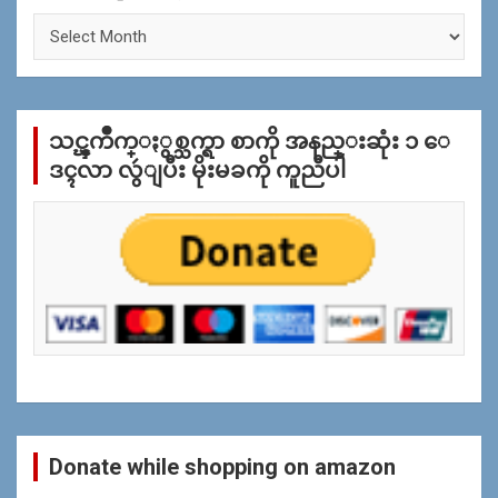
ႏွ
စ္
အ
လိုု
က္
သင္ၾကိဳက္ႏွစ္သက္ရာ စာကို အနည္းဆုံး ၁ ေ
ျ
ပ
ဒၚလာ လွဴျပီး မိုးမခကို ကူညီပါ
န္
ရွာ
ရန္
Donate while shopping on amazon