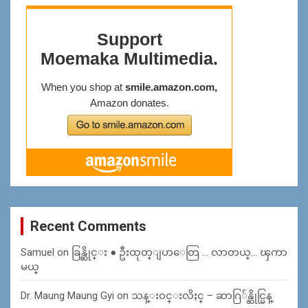
Recent Comments
Samuel
on
ခြန္ဆိုင္း ● ဦးထုတ္ျပာေတြ … လာတယ္… ၾကာ
မယ္
Dr. Maung Maung Gyi
on
သန္း၀င္းလိႈင္ – ဆာဂြ်န္ဆိုင္မြန္