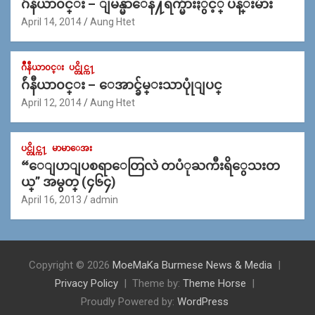
ဂ်ဴနီယာ၀င္း – ျမန္မာေန႔ရက္မ်ားႏွင့္ ပန္းမ်ား
April 14, 2014
Aung Htet
ဂ်ဳနီယာ၀င္း
ပင္တိုင္က႑
ဂ်ဴနီယာ၀င္း – ေအာင္ခ်မ္းသာပုုံျပင္
April 12, 2014
Aung Htet
ပင္တိုင္က႑
မာမာေအး
“ေျပာျပစရာေတြလဲ တပံုႀကီးရိွေသးတ
ယ္” အမွတ္ (၄၆၄)
April 16, 2013
admin
Copyright © 2026
MoeMaKa Burmese News & Media
Privacy Policy
Theme by:
Theme Horse
Proudly Powered by:
WordPress