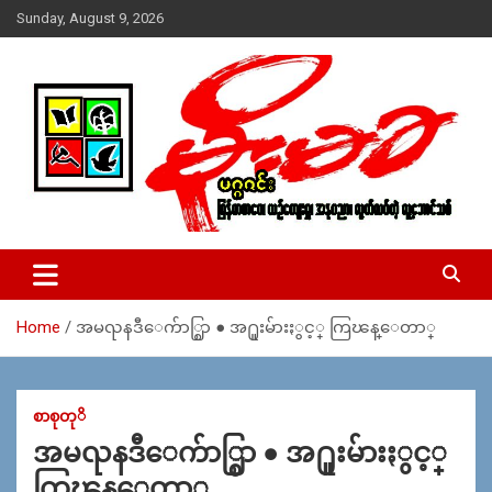
Skip
Sunday, August 9, 2026
to
content
USA – editors @ moemaka.net ((510) 854-6501)။ ရန္ကုန္ ဆက္သြ
MoeMaKa Burmese News &
ယ္ေရး – အမွတ္ ၂၅၄၊ ပထပ္၊ လမ္း ၄၀၊ ေက်ာက္တံတား၊ ရန္ကုန္။
Media
(ဖုုံး – ၀၉ ၂၅၂ ၂၄၉ ၀၉၄ ၊ ၀၉ ၄၂၁ ၇၄၃ ၇၅၃ ၊ ၀၉ ၅၀၄ ၁၀ ၅၈) ျ
ဖန္႔ခ်ိေရး – ဆိပ္ကမ္းသာစာေပ – အမွတ္ ၁၃ / ၃၈ လမ္း။ ပလာ
Home
အမၺနဒီေက်ာ္စြာ ● အ႐ူးမ်ားႏွင့္ ကြၽန္ေတာ္
ဇာေစ်းသစ္ ။ ၀၉ ၇၈၆၈၃၇ ၃၀၅ / ၀၉ ၉၆၃၆၉၉၈၃၄
စာစုတုိ
အမၺနဒီေက်ာ္စြာ ● အ႐ူးမ်ားႏွင့္
ကြၽန္ေတာ္