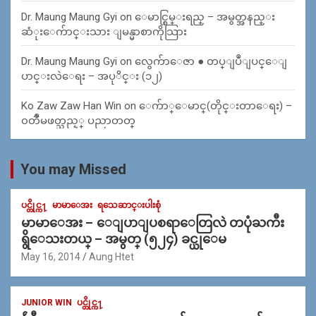
Dr. Maung Maung Gyi
on
ေမာင္စြမ္းရည္ – အမွတ္အနည္း
ဆံုးေက်ာင္းသား ျမန္မာစာကိုသြား
Dr. Maung Maung Gyi
on
လွေက်ာေဇာ ● တပ္ျပဳျပင္ေျ
ပာင္းလဲေရး – အပုိင္း (၁၂)
Ko Zaw Zaw Han Win
on
ေက်ာ္ေမာင္(တိုင္းတာေရး) –
၀တၳဳမဖတ္သည့္ ပညာတတ္
You may Missed
ပင္တိုင္က႑
မာမာေအး
ရသေဆာင္းပါးစုံ
မာမာေအး – ေျပာျပစရာေတြလဲ တပုံႀကီး
ရွိေသးတယ္ – အမွတ္ (၅၂၄) ခင္ယုေမ
May 16, 2014
Aung Htet
JUNIOR WIN
ပင္တိုင္က႑