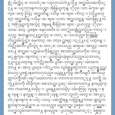
စ္လံုးဖ်က္လွ်င္ ေလးလံုးေပၚလာသကဲ႔သို႔ အ႐ူးမ်ားဆတိုးႏွ
င္႔ ေပၚလာၾကသည္မွာ အံ့ဖြယ္မကုန္ႏိုင္ေသာ မ်က္ေမွာ
က္ေခတ္ တြင္ အ႐ူးထိန္းသိမ္းေရးေက်ာင္း (သို႔မဟု
တ္) အ႐ူးထိန္းသိမ္းေရးေဂဟာ အ႐ူးသင္တန္းမ်ားဖြင္႔လ်
င္ အလြယ္တကူအလွ်င္ အျမန္ စီးပြားေရးေျပလည္ႏိုင္ေ
သာေခတ္ ျဖစ္ေနေလၿပီ။ ေတာ္ရုံတန္ရုံ႐ူးလွ်င္ေကာင္း
သည္ အတန္အသင္႔႐ူးလွ်င္ ေတာ္ ေသးသည္။ လြန္လြန္က်ဴး
က်ဴး႐ူးမိလွ်င္ကား မေကာင္းေတာ့။ ႐ူးရင္းႏွင္႔ပင္ ပတ္ဝန္း
က်င္ကိုအက်ိဳးျပဳလွ်င္ ေတာ္ေသးသည္ ဆရာေအာင္သင္းကေ
တာ႔ စာ႐ူးေပ႐ူးမ်ားကိုခ်စ္သည္။ အာဏာ႐ူးမ်ားကိုေတာ႔
မႏွစ္သက္ေၾကာင္း ေျပာသြားခဲ့ဖူးပါသည္။သဘာဝႏွ
င္႔လူ႔ပတ္ဝန္းက်င္ကိုအက်ိဳးျပဳေသာ႐ူးျခင္းမ်ားကေ
တာ႔ ေအာင္ျမင္ေက်ာ္ၾကား လူခ်စ္လူခင္မ်ားကာ ပညာရွင္အ႐ူး
မ်ားပင္ျဖစ္ခဲ့ၾကေလသည္။ မည္သူ႔ကိုမွ် အက်ိဳးမျပဳ အက်ိဳးယု
တ္ကာပ်က္စီးဆံုးရႈံးမႈမ်ားကာ ေလာကသဘာဝႏွင္႔ သက္ရွိ သ
က္မဲ႔မ်ားကို ထိခိုက္ေစေသာ႐ူးျခင္းမ်ားကေတာ႔ နာမည္ပ်က္
ကာ ကမာၻ႔သမိုင္း ျမန္႔မာသမိုင္းမ်ားတြင္ လူမုန္း စု
န္းမုန္း နတ္မုန္း အားလံုးမုန္းကာ လူလံုးမလွ ေအာ႔ႏွ
လံုးနာၾက ေပါင္းသင္းဆက္ဆံရန္ လက္တြန္႔ကာေရွာင္ၾက
ရွားၾကဖယ္က်ဥ္ၾက ေလသည္။ မ႐ူးတ႐ူးျဖစ္ေသာ ယဥ္ယဥ္ေ
လး႐ူးသူမ်ားကေတာ႔ နာမည္ေျပာင္ကေလးမ်ားႏွင့္ ခ်စ္စရာပ