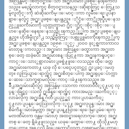
အလြန္အမင္းစိတ္ဝင္စားေသာ အ႐ူးပါးမ်ားျဖစ္ေနၾကေလ
သည္။ မည္မွ်ေလာက္ပင္ စိတ္ဝင္စားသနည္းဆိုရာတြင္ ေတြ႔သ
မွ်လူတိုင္းကို ဆဲဆိုႀကိမ္းေမာင္းကာ လူမ်ိဳးေရးျပႆနာ
ရွာေနလွ်င္ အ႐ူးျဖစ္ေနျပန္သည္။ ႏိုင္ငံေတာ္ကိုအုပ္ခ်ဳပ္ေနသ
ည့္လူႀကီးမ်ားကို ယုတ္ယုတ္မာမာ ႐ိုင္း႐ိုင္းစိုင္းစိုင္းေျ
ပာေနဆိုေနေရးေနသည္ကို ၾကည့္လို္က္ပါက အ႐ူးျဖစ္ေနျပ
န္သည္။ ဟိုအိမ္မီး႐ႈိ႕ သည္အိမ္မီးကြင္းပစ္လုပ္သူမ်ားကိုၾကည့္လိုက္
အ႐ူးျဖစ္ေနျပန္သည္။ ၁၉၈၈ ႏွင့္ ၂၀၀၀ ခုႏွစ္ၾကားကာလ
မ်ားတုန္းကလည္း အ႐ူးမ်ား အလြန္ေခတ္စားကာ အ႐ူးတ
စ္ေခတ္ ထခဲ့ၿပီး အ႐ူးမ်ားစန္းပြင္႔ကာ အ႐ူးနကၡပင္ေ
ကာင္းေသာႏွစ္ကာလမ်ားျဖစ္ခဲ႔ဖူးေလသည္။ ထိုေခတ္က
အ႐ူးမ်ားကေတာ႔ ယခု လို ေပၚေပၚတင္တင္ ႐ူးျခင္းမဟု
တ္။ လူကြယ္ရာေရာက္လွ်င္ အ႐ူးစိတ္ေပါက္ အ႐ူးရုပ္ေပ်ာက္ကာ
ေဆးေသာက္စရာမလိုပဲေကာင္းခဲ႔ၾကသည္။ အ
ခ်ိဳ႕အ႐ူးမ်ားဆိုလွ်င္ အလြန္ခ်မ္းသာကာ ကားတဝီဝီႏွင္႔ပင္ လု
ပ္ငန္းခြင္ဆင္းသလို ႐ူးခ်ိန္ေရာက္လွ်င္ ကားအမည္းႀကီးႏွင့္
လာခ်လိုက္ အ႐ူးခ်ိန္ ဂ်ဴတီျပည့္လွ်င္ ကားျပာႀကီးႏွ
င္႔လာျပန္ေခၚသြားလိုက္ႏွင္႔ အ႐ူးလုပ္ငန္းမ်ား အ႐ူး
စီမံကိန္းမ်ားခ်မွတ္ကာ အ႐ူးျပန္႔ပြားေရးေမြးျမဴေရးကု
မၸဏီမ်ားက ဝန္ထမ္းမ်ားဟု အထင္မွားရေလာက္ေအာင္ အ႐ူး
တစ္ ေခတ္ ရွိခဲ႔ဖူးသည္။ ယခုေခတ္မွာေတာ႔ ထိုသို႔မဟု
တ္ေတာ့။ အရင္ကလို ခိုးေၾကာင္ခိုးဝွက္ ႐ူးစရာမလိုေတာ့ေ