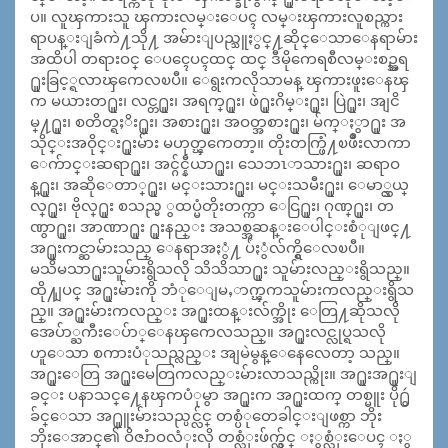
ပ။ လူၾကားသူ ၾကားလမ္းေပၚ လမ္းၾကားလူစည္ကား
ရာပန္းျခံကဲ႔သို႔ အမ်ားျပည္သူႏွင္႔ဆိုင္ေသာေနရာမ်ား
အထိပါ တရားဝင္ ေပၚေပၚထင္ ထင္ ဒီမိုကေရစီလမ္းစဥ္အရ
႐ူးခြင့္ရလာၾကေလၿပီ။ ေရွးကလိုသာမန္ ၾကားဖူးေနၾ
က မယားတ႐ူး၊ လင္တ႐ူး၊ အရက္႐ူး၊ ဖဲ႐ူးဂိမ္း႐ူး၊ ပြဲ႐ူး၊ အျငိ
မ္႔႐ူး၊ စတိတ္ရႈိး႐ူး၊ အစား႐ူး၊ အဝတ္အစား႐ူး၊ မ်က္ႏွာ႐ူး အ
သိုင္းအဝိုင္း႐ူးမ်ား မဟုတ္ၾကေတာ့။ တိုးတက္ဖြံ႔ၿဖိဳးလာကာ
ေက်ာင္းဆရာ႐ူး၊ အင္ဂ်င္နီယာ႐ူး၊ သေဘၤာသား႐ူး၊ ဆရာဝ
န္႐ူး၊ အဆိုေတာ္႐ူး၊ မင္းသား႐ူး၊ မင္းသမီး႐ူး၊ ေမာ္လ္ဒယ္
လ္႐ူး၊ ဗိုလ္႐ူး စသည္မ ွထပ္မံတိုးတက္ကာ ေငြ႐ူး၊ ဂုဏ္႐ူး၊ တ
ဏွာ႐ူး၊ အာဏာ႐ူး ႐ူးနည္း အသစ္အဆန္းေပါင္းစံုျဖင္႔
အ႐ူးကင္ဆာမ်ားသည္ ေနရာအႏွံ႔ ပ်ံႏွံလ်က္ရွိေလၿပီ။
မသိမသာ႐ူးသူမ်ားရွိသလို သိသိသာ႐ူး သူမ်ားလည္းရွိသည္။
ထို႔ျပင္ အ႐ူးမ်ားကို ဘံုေျမႇာက္ၾကသူမ်ားကလည္းရွိသ
ည္။ အ႐ူးမ်ားကလည္း အ႐ူးထန္းလ်က္အိုး ေတြ႔ဆိုသလို
အေပ်ာ္ႀကီးေပ်ာ္ေနၾကေလသည္။ အ႐ူးလင္လုပ္ရသလို
ဟူေသာ စကားပံုသည္လည္း အျမဲမွန္ေနေလေတာ့ သည္။
အ႐ူးေတြ အ႐ူးမေတြကလည္းမ်ားလာသည္ကိုး။ အ႐ူးအ႐ူးျ
ခင္း ပနာသင္႔ေနၾကပံုမွာ အ႐ူးက အ႐ူးထက္ တစ္မူး ပို႐ွဴ
ခ်င္ေသာ အ႐ူူးမ်ားသည္ပင္လ်င္ တစ္ပံုတေခါင္းျဖစ္ကာ ဘိုး
ဘိုးေအာင္၏ ဝိဇၨာဝလံုးလို တစ္လံုးဖ်က္လွ်င္ ႏွစ္လံုးေပၚ ႏွ