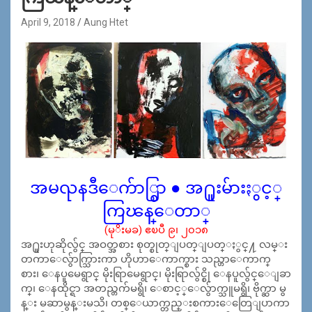
April 9, 2018
Aung Htet
အမၺနဒီေက်ာ္စြာ ● အ႐ူးမ်ားႏွင့္
ကြၽန္ေတာ္
(မုိးမခ) ဧၿပီ ၉၊ ၂၀၁၈
အ႐ူးဟုဆိုလွ်င္ အဝတ္အစား စုတ္စုတ္ျပတ္ျပတ္ႏွင္႔ လမ္း
တကာေလွ်ာက္သြားကာ ဟိုဟာေကာက္စား သည္ဟာေကာက္
စား၊ ေနပူမေရွာင္ မိုးရြာမေရွာင္၊ မိုးရြာလွ်င္စို ေနပူလွ်င္ေျခာ
က္၊ ေနထိုင္ရာ အတည္တက်မရွိ၊ ေစာင့္ေလွ်ာက္သူမရွိ၊ ဗိုက္ဆာ မွ
န္း မဆာမွန္းမသိ၊ တစ္ေယာက္တည္းစကားေတြေျပာကာ