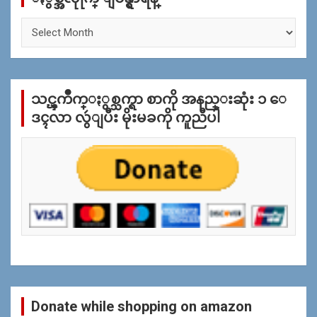
ႏွ
စ္
အ
လိုု
က္
သင္ၾကိဳက္ႏွစ္သက္ရာ စာကို အနည္းဆုံး ၁ ေ
ျ
ပ
ဒၚလာ လွဴျပီး မိုးမခကို ကူညီပါ
န္
ရွာ
ရန္
Donate while shopping on amazon