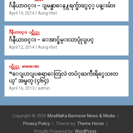
ဂ်ဴနီယာ၀င္း – ျမန္မာေန႔ရက္မ်ားႏွင့္ ပန္းမ်ား
April 14, 2014
Aung Htet
ဂ်ဳနီယာ၀င္း
ပင္တိုင္က႑
ဂ်ဴနီယာ၀င္း – ေအာင္ခ်မ္းသာပုုံျပင္
April 12, 2014
Aung Htet
ပင္တိုင္က႑
မာမာေအး
“ေျပာျပစရာေတြလဲ တပံုႀကီးရိွေသးတ
ယ္” အမွတ္ (၄၆၄)
April 16, 2013
admin
Copyright © 2026
MoeMaKa Burmese News & Media
Privacy Policy
Theme by:
Theme Horse
Proudly Powered by:
WordPress