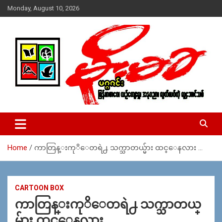
Skip
Monday, August 10, 2026
to
content
USA – editors @ moemaka.net ((510) 854-6501)။ ရန္ကုန္ ဆက္သြ
MoeMaKa Burmese News &
ယ္ေရး – အမွတ္ ၂၅၄၊ ပထပ္၊ လမ္း ၄၀၊ ေက်ာက္တံတား၊ ရန္ကုန္။
Media
(ဖုုံး – ၀၉ ၂၅၂ ၂၄၉ ၀၉၄ ၊ ၀၉ ၄၂၁ ၇၄၃ ၇၅၃ ၊ ၀၉ ၅၀၄ ၁၀ ၅၈) ျ
ဖန္႔ခ်ိေရး – ဆိပ္ကမ္းသာစာေပ – အမွတ္ ၁၃ / ၃၈ လမ္း။ ပလာ
Home
ကာတြန္းကုိေတရဲ႕ သက္သာတယ္မ်ား ထင္ေနလား …
ဇာေစ်းသစ္ ။ ၀၉ ၇၈၆၈၃၇ ၃၀၅ / ၀၉ ၉၆၃၆၉၉၈၃၄
CARTOON BOX
ကာတြန္းကုိေတရဲ႕ သက္သာတယ္
မ်ား ထင္ေနလား …