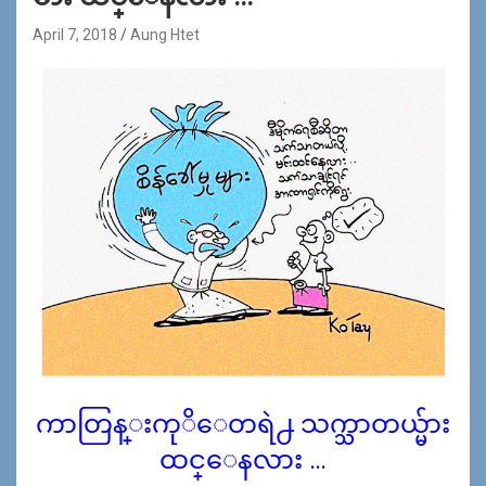
April 7, 2018
Aung Htet
ကာတြန္းကုိေတရဲ႕ သက္သာတယ္မ်ား
ထင္ေနလား …