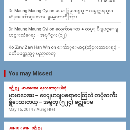
Dr. Maung Maung Gyi
on
ေမာင္စြမ္းရည္ – အမွတ္အနည္း
ဆံုးေက်ာင္းသား ျမန္မာစာကိုသြား
Dr. Maung Maung Gyi
on
လွေက်ာေဇာ ● တပ္ျပဳျပင္ေျ
ပာင္းလဲေရး – အပုိင္း (၁၂)
Ko Zaw Zaw Han Win
on
ေက်ာ္ေမာင္(တိုင္းတာေရး) –
၀တၳဳမဖတ္သည့္ ပညာတတ္
You may Missed
ပင္တိုင္က႑
မာမာေအး
ရသေဆာင္းပါးစုံ
မာမာေအး – ေျပာျပစရာေတြလဲ တပုံႀကီး
ရွိေသးတယ္ – အမွတ္ (၅၂၄) ခင္ယုေမ
May 16, 2014
Aung Htet
JUNIOR WIN
ပင္တိုင္က႑