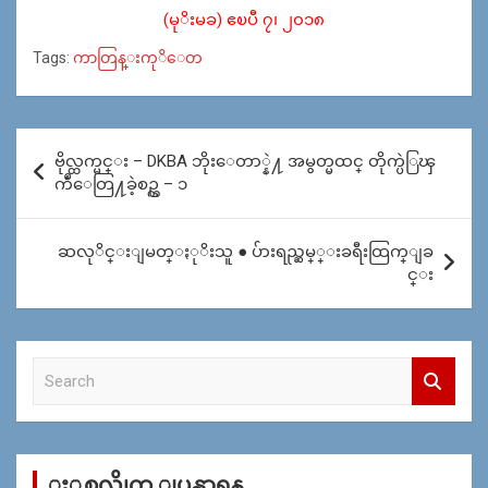
(မုိးမခ) ဧၿပီ ၇၊ ၂၀၁၈
Tags:
ကာတြန္းကုိေတ
Post
ဗိုလ္ထက္မင္း – DKBA ဘိုးေတာ္နဲ႔ အမွတ္မထင္ တိုက္ပဲြၾ
navigation
ကဳံေတြ႔ခဲ့စဥ္က – ၁
ဆလုိင္းျမတ္ႏုိးသူ ● ပ်ားရည္ဆမ္္းခရီးထြက္ျခ
င္း
S
e
a
r
c
ႏွစ္အလိုုက္ ျပန္ရွာရန္
h