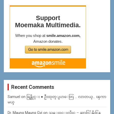
Recent Comments
Samuel
on
ခြန္ဆိုင္း ● ဦးထုတ္ျပာေတြ … လာတယ္… ၾကာ
မယ္
Dr. Maung Maung Gyi
on
သန္း၀င္းလိႈင္ – ဆာဂြ်န္ဆိုင္မြန္