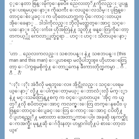
င့္ေနတာ စြန္းမိုက္ေနၿပီ။ ညေလးတုိ႔ကိုလည္း ျပန္သ
င္ေပးရမယ္ေနာ္။ ကိုႀကီး ေလယူေလသိမ္း ပုဇြန္ေ
တာင္ေစ်းျခင္း က ဟိုတေယာက္ထက္ ပိုေကာင္းတယ္။
အိုေခေနာ္ … ဒါဒါကိုလည္း ဘိုလိုမႈတ္တတ္ေအာင္ သင္ေ
ပးေနာ္။ သိုင္းက်ဴး။ ဟိုအတြဲနဲ႔ သူတို႔ ဖန္ေတြကိုေတာ့
တကယ့္ကို ကေလာ္တုတ္ခ်င္စရာ … ဟင္း ဟင္း သိတယ္ေနာ္
…’
‘ဟာ … ညေလးကလည္း သစၥာပန္း နဲ႔ သစၥာပန္း (this
man and this man) ေျပာစရာ မလိုပါဘူးစ္။ ဟိုဟာေတြေ
တာ့ ေ-ာက္ဂရုမစိုက္နဲ႔ ေတာ္ၾကေန ခ်ီးကားတိုက္ၾကမွာ … ဂီ ..
ဂီ … ဂီ’
‘ႏိုး ႏိုး အဲဒီလို မရဘူးေလ။ အိုင္ကိုလည္း သင္ေပးရမ
ယ္ေနာ္’ လို႔ ေပါက္ေတာ့မယ့္ ေဘာလံုးလို မ်က္ႏွာ
နဲ႔ မင္းသမီးတြန္႔စက္ က ဝင္ေျပာတယ္။ ‘အိုင္ က ယူ
တုိ႔လို စပိတတ္ေအာင္ ကလက္စ္းေတြ တက္ေနၿပီး၊ ပု
ဇြန္ေတာင္ေစ်းျခင္းေတြ ေကာင္းေအာင္ ငပိတို႔
ငံျပာရည္တုိ႔ မစားတာ အေတာ္ၾကာေပါ့။ အခုဆို ၾကက္ဆို
ေကအက္ဖ္ဆီ၊ မုန္႔ဆို ေဂ်ဒိုးနတ္၊ ဟမ္ဘာဂါတို႔ပဲ စားေတာ့တ
ယ္။’