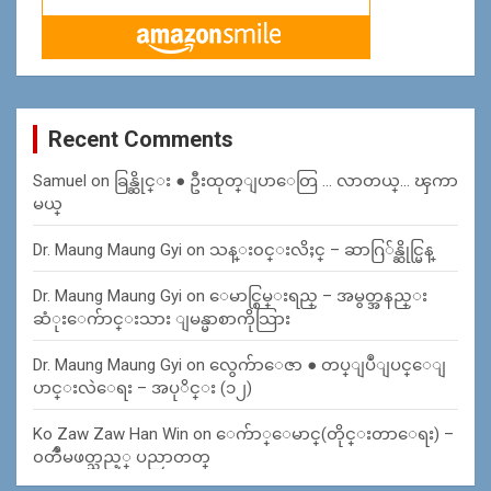
Recent Comments
Samuel
on
ခြန္ဆိုင္း ● ဦးထုတ္ျပာေတြ … လာတယ္… ၾကာ
မယ္
Dr. Maung Maung Gyi
on
သန္း၀င္းလိႈင္ – ဆာဂြ်န္ဆိုင္မြန္
Dr. Maung Maung Gyi
on
ေမာင္စြမ္းရည္ – အမွတ္အနည္း
ဆံုးေက်ာင္းသား ျမန္မာစာကိုသြား
Dr. Maung Maung Gyi
on
လွေက်ာေဇာ ● တပ္ျပဳျပင္ေျ
ပာင္းလဲေရး – အပုိင္း (၁၂)
Ko Zaw Zaw Han Win
on
ေက်ာ္ေမာင္(တိုင္းတာေရး) –
၀တၳဳမဖတ္သည့္ ပညာတတ္