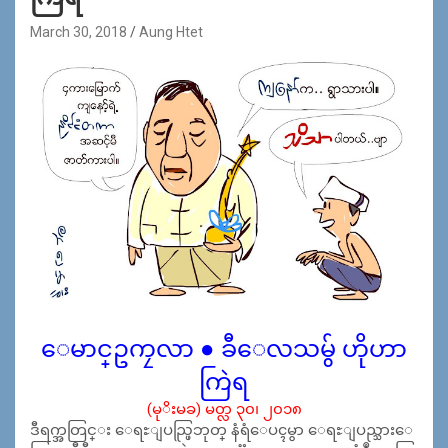
March 30, 2018
Aung Htet
ေမာင္ဥကၠလာ ● ခီေလသမွ် ဟိုဟာ
ကြဲရ
(မုိးမခ) မတ္လ ၃၀၊ ၂၀၁၈
ဒီရက္အတြင္း ေရႊျပည္ဖြဘုတ္ နံရံေပၚမွာ ေရႊျပည္သားေ