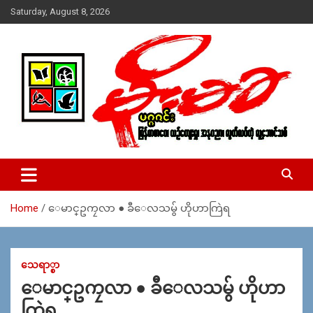
Skip
Saturday, August 8, 2026
to
content
USA – editors @ moemaka.net ((510) 854-6501)။ ရန္ကုန္ ဆက္သြ
MoeMaKa Burmese News &
ယ္ေရး – အမွတ္ ၂၅၄၊ ပထပ္၊ လမ္း ၄၀၊ ေက်ာက္တံတား၊ ရန္ကုန္။
Media
(ဖုုံး – ၀၉ ၂၅၂ ၂၄၉ ၀၉၄ ၊ ၀၉ ၄၂၁ ၇၄၃ ၇၅၃ ၊ ၀၉ ၅၀၄ ၁၀ ၅၈) ျ
ဖန္႔ခ်ိေရး – ဆိပ္ကမ္းသာစာေပ – အမွတ္ ၁၃ / ၃၈ လမ္း။ ပလာ
Home
ေမာင္ဥကၠလာ ● ခီေလသမွ် ဟိုဟာကြဲရ
ဇာေစ်းသစ္ ။ ၀၉ ၇၈၆၈၃၇ ၃၀၅ / ၀၉ ၉၆၃၆၉၉၈၃၄
သေရာ္စာ
ေမာင္ဥကၠလာ ● ခီေလသမွ် ဟိုဟာ
ကြဲရ