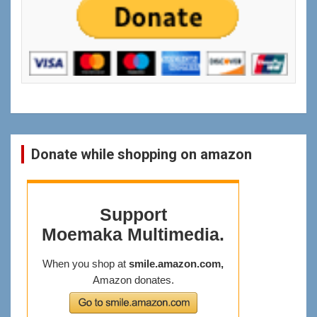
ရန္
Donate while shopping on amazon