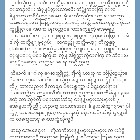
က္ဝါးလိုက္ ျပၿပီး၊ ဇာတ္သိမ္းက ေတာ့ ရုတ္တရက္ မိုးကုပ္စက္ဝို
င္းတခုလံုး အံု႔မိႈင္းလာၿပီး တိမ္တိုက္ေတြ ေလ
နဲ႔အတူ တရိပ္ရိပ္လႊင့္ေမွ်ာ၊ မိုးႀကိဳးလွ်ပ္စီးေတြ ေအာက္မွာ
အေစာပိုင္းက ထြန္းလင္းေနတဲ့ သက္တံႀကီးလည္း မိုးသ
က္မုန္တိုင္းေအာက္ ၾကည္လင္ေတာက္ပေနတဲ့ အေမရုပ္
လႊာႀကီးလည္း တျဖည္းျဖည္းကြယ္ေပ်ာက္သြား … အဲ
ဒါကို ဇာတ္ရွိန္ျမွင့္ၿပီး … တကယ္ကို ဟတ္ထိမယ့္ တိုက္တန္နစ္
(Tatinic) ဇာတ္ကား ဇာတ္သိမ္းပိုင္းကို ျဖတ္ေတာက္ယူၿပီး အဆ
င့္ျမင့္ျမင့္ ရိုက္မယ္’ လို႔ ဒါရိုက္တာကိုေဂါက္ က ဆိုင္းမ
ဆင့္ဗံုမဆင့္ ဇာတ္လမ္းေရး တင္လိုက္တယ္။
‘ကိုႀကီးေဂါက္ ေဆးလ္လိုက္တဲ့ အိုက္ဒီးယားစ္ က သိပ္စ္ဂြတ္စ္တယ္ဗ်ာ။
ဒီေလာက္ေလး ဟီးရား လိုက္တာနဲ႔ သားရဲ ႔ ဟက္စ္ကို ထိသြား
လို႔ သားလည္း ဒီကားမွာ မိန္းစ္အက္ထာ ပါခ်င္တယ္ေနာ္။’
ပါးေစာင္ထဲမွာ ကြမ္းသီးငံုထားတဲ့ ရုပ္ၾကမ္းႀကီးနဲ႔ ႏုေ
နတဲ့ သားဆုိတဲ့ မင္းသားဆိုသူ ေန႔မင္းညမင္းရဲ ႔
အေျပာကို ညိဳျပာညွက္ အသားအေရ၊ နံျပားမ်က္ႏွာေပါ
က္နဲ႔ ဘုရားတရား ၂၄/၇ လုပ္ေနတဲ့ မင္းသမီးဆိုးမိုက္နန္႔ဒါ
က လက္မေထာင္ ေထာက္ခံလိုက္ၿပီ။
‘ဟယ္ အေမးဇင္း … ကိုႀကီးေန႔မင္းညမင္း က ႏိုင္ငံ
တကာအဆင့္မီ ဇာတ္ကားေတြရိုက္ဖို႔ စပီကင္ေတြ ေလ့က်