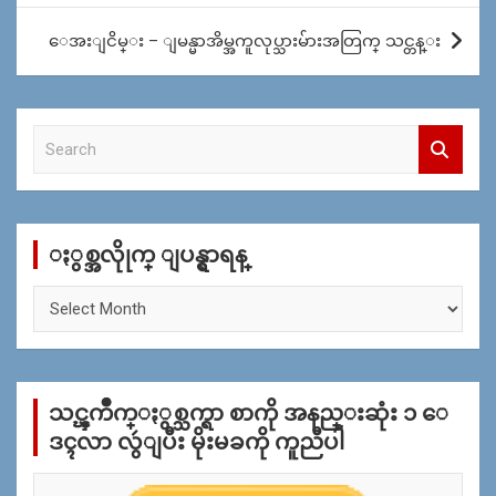
ေအးျငိမ္း – ျမန္မာအိမ္အကူလုပ္သားမ်ားအတြက္ သင္တန္း
S
e
a
r
c
ႏွစ္အလိုုက္ ျပန္ရွာရန္
h
ႏွ
စ္
အ
လိုု
က္
သင္ၾကိဳက္ႏွစ္သက္ရာ စာကို အနည္းဆုံး ၁ ေ
ျ
ပ
ဒၚလာ လွဴျပီး မိုးမခကို ကူညီပါ
န္
ရွာ