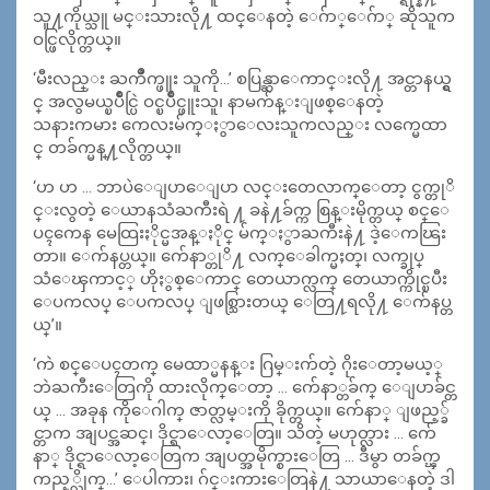
သူ႔ကိုယ္သူ မင္းသားလို႔ ထင္ေနတဲ့ ေဂ်ာ္ေဂ်ာ္ ဆိုသူက
ဝင္ဖြလိုက္တယ္။
‘မီးလည္း ႀကိဳက္ဖူး သူကို…’ စပြန္ဆာေကာင္းလို႔ အင္တာနယ္ရွ
င္ အလွမယ္ၿပိဳင္ပြဲ ဝင္ၿပိဳင္ဖူးသူ၊ နာမက်န္းျဖစ္ေနတဲ့
သနားကမား ကေလးမ်က္ႏွာေလးသူကလည္း လက္မေထာ
င္ တခ်က္မန္႔လိုက္တယ္။
‘ဟ ဟ … ဘာပဲေျပာေျပာ လင္းတေလာက္ေတာ့ ငွက္တုိ
င္းလွတဲ့ ေယာနသံႀကီးရဲ ႔ ခနဲ႔ခ်က္က စြန္းမိုက္တယ္ စင္ေ
ပၚကေန မေထြးႏိုင္မအန္ႏိုင္ မ်က္ႏွာႀကီးနဲ႔ ဒဲ့ေကၽြး
တာ။ ေက်နပ္တယ္။ က်ေနာ္တုိ႔ လက္ေခါက္မႈတ္၊ လက္ခုပ္
သံေၾကာင့္ ဟိုႏွစ္ေကာင္ တေယာက္လက္ တေယာက္ကိုင္ၿပီး
ေပကလပ္ ေပကလပ္ ျဖစ္သြားတယ္ ေတြ႔ရလို႔ ေက်နပ္တ
ယ္’။
‘ကဲ စင္ေပၚတက္ မေထာ္မနန္း ဂြမ္းက်တဲ့ ဂိုးေတာ့မယ့္
ဘဲႀကီးေတြကို ထားလိုက္ေတာ့ … က်ေနာ္တခ်က္ ေျပာခ်င္တ
ယ္ … အခုန ကိုေဂါက္ ဇာတ္လမ္းကို ခိုက္တယ္။ က်ေနာ္ ျဖည့္ခ်
င္တာက အျပင္အဆင္၊ ဒိုင္ရာေလာ့ေတြ။ သိတဲ့ မဟုတ္လား … က်ေ
နာ္ ဒိုင္ရာေလာ့ေတြက အျပတ္အမိုက္စားေတြ … ဒီမွာ တခ်က္ၾ
ကည့္လိုက္…’ ေပါကား၊ ဂ်င္းကားေတြနဲ႔ သာယာေနတဲ့ ဒါ