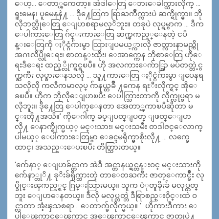
ေဟ့… ေတာ္ၾကေတာ့။ အဲဒါေတြ ေဘးေခါက္ထားလိုက္ …
ရူးမေန၊ ပူမေနနဲ႔ … ဒို႔ေတြက ရြာႀကိဳက္ကားပဲ ဆက္ရိုက္မွာ။ ဘို
လိုဘတ္လိုေတြ ေျပာစရာမလုိဘူး။ တခုပဲ လုပ္ရမွာက … ဒီက
ေပါကားေတြ ဂ်င္းကားေတြ ဆက္ၾကည့္ေနတဲ့ ငပိ
န္းေတြကို ႏိုင္ဂံဂ်ားမွာ သြားျပမယ့္ကားလို ဇာတ္ကားနာမည္ကို
အဂၤလိပ္လိုေရး၊ စာတန္းထိုး၊ ေအာက္ကေန ဘိုစာေတြ ဟိုေ
ရးဒီေရး ထည့္လိုက္ရင္ရၿပီ။ ဟို အလကားေက်ာ္စြာ မပ်ံတတ္တဲ့ငွ
က္ႀကီး လုပ္စားေနသလို … သူ႔ကားေတြ ႏိုင္ဂံဂ်ားမွာ ျပေနရ
သလိုလို ကလီကမာလုပ္ ဂ်ာနယ္တခ်ဳိ ႔ကေန ရႊီးလိုက္ရင္ အိုေ
ခၿပီ။ ဟိုက ဘိုလိုေျပာၿပီး ေပါက္သြားတာကို လိုက္လုပ္စရာ မ
လိုဘူး။ ဒို႔ေတြ ေပါက္ေနတာ အေတာ္ၾကာၿပီဆိုတာ မ
င္းတို႔အသိ။’ ကိုေဂါက္ ခပ္ျပတ္ျပတ္ ျဖတ္ေျပာ
လို႔ ေနာက္ရိုက္မယ့္ မင္းသား၊ မင္းသမီး တဒါဇင္ေလာက္
ပါမယ့္ ေပါကားေတြမွာ ေခၚမရိုက္မွာစိုးလို႔ … လက္မေ
ထာင္၊ အသည္းေပးၿပီး တိတ္သြားတယ္။
‘က်ေနာ္ ေျပာခ်င္တာက အဲဒီ အင္တာနယ္ရွင္တန္းဝင္ မင္းသားကို
က်ေနာ္တုိ႔ ခုိးခ်ရိုက္ထားတဲ့ တာေတႀကီး ဇာတ္ေကာင္မ်ဳိး လု
ပ္ခိုင္းၾကည့္ရင္ ဂြမ္းသြားမယ္။ သူက ပံုတူခိုးခ် မလုပ္တတ္
ဘူး ေျပာေနတယ္။ ဒီလို မလုပ္တတ္ဘဲ ဒီရြာစည္းဝိုင္းထဲ ဝ
င္လာတာ အံ့ၾသစရာ… ေတာက္ခ်လိုက္မယ္။ ’ ဟိုကားဒီကား ေ
ပါေၾကာင္ေၾကာင္ အူေၾကာင္ေၾကာင္ ဇာတ္ရုပ္နဲ႔