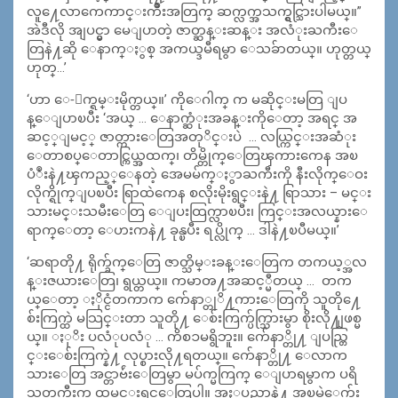
လူ႔ေလာကေကာင္းက်ဳိးအတြက္ ဆက္လက္အသက္ရွင္သြားပါမယ္။”
အဲဒီလို အျပင္မွာ မေျပာတဲ့ ဇာတ္ဆန္းဆန္း အလံုးႀကီးေ
တြနဲ႔ဆို ေနာက္ႏွစ္ အကယ္ဒမီရမွာ ေသခ်ာတယ္။ ဟုတ္တယ္
ဟုတ္…’
‘ဟာ ေ-ာက္ရမ္းမိုက္တယ္။’ ကိုေဂါက္ က မဆိုင္းမတြ ျပ
န္ေျပာၿပီး ‘အယ္ … ေနာက္ဆံုးအခန္းကိုေတာ့ အရင္ အ
ဆင့္ျမင့္ ဇာတ္ကားေတြအတုိင္းပဲ … လယ္ကြင္းအဆံုး
ေတာစပ္ေတာင္ကြယ္အထက္၊ တိမ္တိုက္ေတြၾကားကေန အၿ
ပံဳးနဲ႔ၾကည့္ေနတဲ့ အေမမ်က္ႏွာႀကီးကို နီးလိုက္ေဝး
လိုက္ရိုက္ျပၿပီး ရြာထဲကေန စလိုးမိုးရွင္းနဲ႔ ရြာသား – မင္း
သားမင္းသမီးေတြ ေျပးထြက္လာၿပီး၊ ကြင္းအလယ္နားေ
ရာက္ေတာ့ ေဟးကနဲ႔ ခုန္ၿပီး ရပ္လိုက္ … ဒါနဲ႔ၿပီမယ္။’
‘ဆရာတို႔ ရိုက္ခ်က္ေတြ ဇာတ္သိမ္းခန္းေတြက တကယ့္အလ
န္းဇယားေတြ၊ ရွယ္တယ္။ ကမာၻ႔အဆင့္မီတယ္ … တက
ယ္ေတာ့ ႏိုင္ငံတကာက က်ေနာ္တုိ႔ကားေတြကို သူတို႔ေ
စ်းကြက္ထဲ မသြင္းတာ သူတို႔ ေစ်းကြက္ပ်က္သြားမွာ စိုးလို႔ျဖစ္မ
ယ္။ ႏုိး ပလံုပလံု … ကိစၥမရွိဘူး။ က်ေနာ္တို႔ ျပည္တြ
င္းေစ်းကြက္နဲ႔ လုပ္စားလို႔ရတယ္။ က်ေနာ္တို႔ ေလာက
သားေတြ အင္တာဗ်ဴးေတြမွာ မပ်က္မကြက္ ေျပာရမွာက ပရိ
သတ္ႀကီးက ထမင္းရွင္ေတြပါ။ အႏုပညာနဲ႔ အၿမဲေက်း