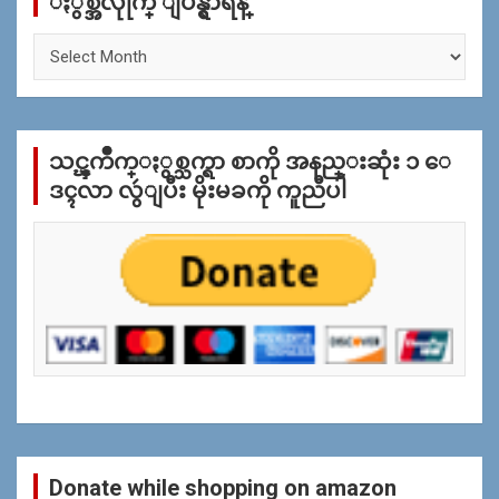
ႏွစ္အလိုုက္ ျပန္ရွာရန္
ႏွ
စ္
အ
လိုု
က္
သင္ၾကိဳက္ႏွစ္သက္ရာ စာကို အနည္းဆုံး ၁ ေ
ျ
ပ
ဒၚလာ လွဴျပီး မိုးမခကို ကူညီပါ
န္
ရွာ
ရန္
Donate while shopping on amazon