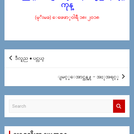
ကုန္
(မုိးမခ) ေဖေဖာ္ဝါရီ ၁၈၊ ၂၀၁၈
Post
ဒီလူည ● ပင္လယ္
navigation
ျမင့္ေအာင္သန္႔ – အႏုအရင့္
S
e
a
r
c
h