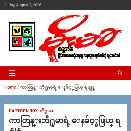
Skip
Friday, August 7, 2026
to
content
USA – editors @ moemaka.net ((510) 854-6501)။ ရန္ကုန္ ဆက္သြ
MoeMaKa Burmese News &
ယ္ေရး – အမွတ္ ၂၅၄၊ ပထပ္၊ လမ္း ၄၀၊ ေက်ာက္တံတား၊ ရန္ကုန္။
Media
(ဖုုံး – ၀၉ ၂၅၂ ၂၄၉ ၀၉၄ ၊ ၀၉ ၄၂၁ ၇၄၃ ၇၅၃ ၊ ၀၉ ၅၀၄ ၁၀ ၅၈) ျ
ဖန္႔ခ်ိေရး – ဆိပ္ကမ္းသာစာေပ – အမွတ္ ၁၃ / ၃၈ လမ္း။ ပလာ
Home
ကာတြန္းဘီ႐ုမာရဲ့ ေနခ်င့္စဖြယ္ ရန္ကုန္
ဇာေစ်းသစ္ ။ ၀၉ ၇၈၆၈၃၇ ၃၀၅ / ၀၉ ၉၆၃၆၉၉၈၃၄
CARTOON BOX
ဘီရုုမာ
ကာတြန္းဘီ႐ုမာရဲ့ ေနခ်င့္စဖြယ္ ရ
န္ကုန္