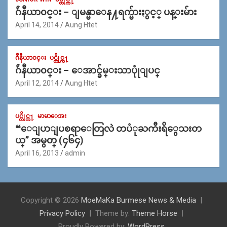
ဂ်ဴနီယာ၀င္း – ျမန္မာေန႔ရက္မ်ားႏွင့္ ပန္းမ်ား
April 14, 2014
Aung Htet
ဂ်ဳနီယာ၀င္း
ပင္တိုင္က႑
ဂ်ဴနီယာ၀င္း – ေအာင္ခ်မ္းသာပုုံျပင္
April 12, 2014
Aung Htet
ပင္တိုင္က႑
မာမာေအး
“ေျပာျပစရာေတြလဲ တပံုႀကီးရိွေသးတ
ယ္” အမွတ္ (၄၆၄)
April 16, 2013
admin
Copyright © 2026
MoeMaKa Burmese News & Media
Privacy Policy
Theme by:
Theme Horse
Proudly Powered by:
WordPress