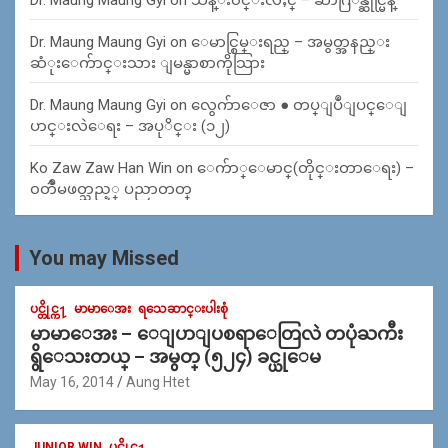
Dr. Maung Maung Gyi
on
ေမာင္စြမ္းရည္ – အမွတ္အနည္း
ဆံုးေက်ာင္းသား ျမန္မာစာကိုသြား
Dr. Maung Maung Gyi
on
လွေက်ာေဇာ ● တပ္ျပဳျပင္ေျ
ပာင္းလဲေရး – အပုိင္း (၁၂)
Ko Zaw Zaw Han Win
on
ေက်ာ္ေမာင္(တိုင္းတာေရး) –
၀တၳဳမဖတ္သည့္ ပညာတတ္
You may Missed
ပင္တိုင္က႑
မာမာေအး
ရသေဆာင္းပါးစုံ
မာမာေအး – ေျပာျပစရာေတြလဲ တပုံႀကီး
ရွိေသးတယ္ – အမွတ္ (၅၂၄) ခင္ယုေမ
May 16, 2014
Aung Htet
JUNIOR WIN
ပင္တိုင္က႑