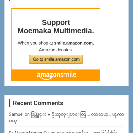
Recent Comments
Samuel
on
ခြန္ဆိုင္း ● ဦးထုတ္ျပာေတြ … လာတယ္… ၾကာ
မယ္
Dr. Maung Maung Gyi
on
သန္း၀င္းလိႈင္ – ဆာဂြ်န္ဆိုင္မြန္