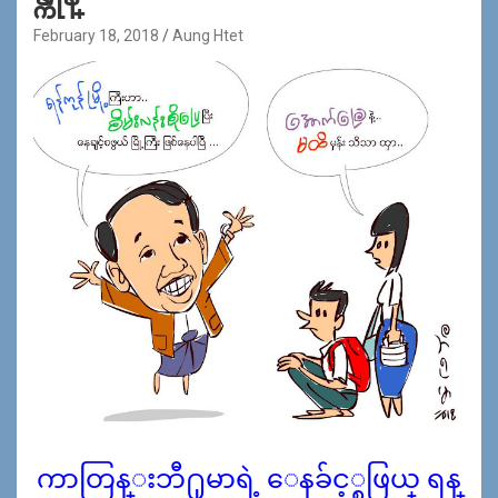
February 18, 2018
Aung Htet
ကာတြန္းဘီ႐ုမာရဲ့ ေနခ်င့္စဖြယ္ ရန္