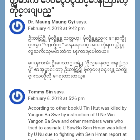
တ္သမားက ေပၚေပၚထင္ေနသြားတဲ့
တိုင္းျပည္
”
Dr. Maung Maung Gyi
says:
February 4, 2018 at 9:42 pm
ဦးတင္ထြဋ္ကို ဗိုလ္စိန္မွန္က သတ္တယ္။ ဗိုလ္စိန္မွန္လည္း ေနာက္ပို
င္းမွာ “ႏႈတ္ပိတ္”ေနရေအာင္ အသတ္ခံရတယ္လို႔
လူႀကီးသူမမ်ားထံက ၾကားဖူးပါတယ္။
ေၾကးမံုဦးေသာင္းရဲ႕ “ဗိုလ္ေနဝင္းရႈပ္ခဲ့သ
မွ်” စာအုပ္မွာေတာ့ ဦးတင္ထြဋ္ကို ဗိုလ္ေနဝင္းန္က သတ္ခို
င္းသလိုလို ေရးထားတယ္။
Tommy Sin
says:
February 6, 2018 at 5:26 pm
According to other book,U Tin Htut was killed by
Yangon Ba Swe by instruction of U Ne Win.
Yangon Ba Swe and other members were who
tried to assinate U Saw.Bo Sein Hman was killed
by U Nu due to fighting with Sein Hman report at