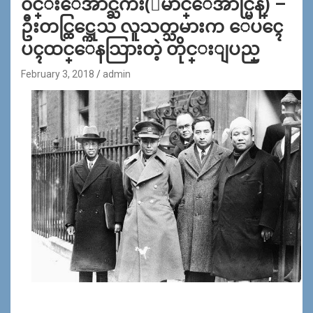
၀င္းေအာင္ႀကီး(ေမာင္ေအာင္မြန္) –
ဦးတင္ထြဋ္ကေသ လူသတ္သမားက ေပၚေ
ပၚထင္ေနသြားတဲ့ တိုင္းျပည္
February 3, 2018
admin