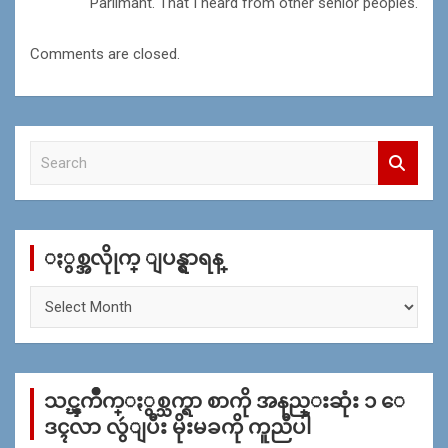
Parlimant. That I heard from other senior peoples.
Comments are closed.
S
e
a
r
c
ႏွစ္အလိုုက္ ျပန္ရွာရန္
h
ႏွ
စ္
အ
လိုု
က္
သင္ၾကိဳက္ႏွစ္သက္ရာ စာကို အနည္းဆုံး ၁ ေ
ျ
ပ
ဒၚလာ လွဴျပီး မိုးမခကို ကူညီပါ
န္