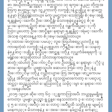
စာ အယ္ဒီတာခ်ဳပ္ဆက္လုပ္ရင္း စက္တင္ဘာလ ၁၇ ရက္ေန႕ည တိုက္ကအ
ထြက္ စပတ္လမ္းမွာ သူ႕ကားကို လက္ပစ္ဗံုးနဲ႔ပစ္လို႔ ေနာက္တေ
န႔မွာ ကြယ္လြန္သြားတယ္။ မ်က္ျမင္သက္ေသေတြရွိ၊ စံုစမ္းစစ္တဲ့
ရန္ကုန္ရဲမင္းႀကီး ဦးေအာင္ခ်ိန္ထံ၊ မိသားစုနဲ႔ေနခ်င္ရင္ စံုစ
မ္းေနတာရပ္ဆိုတဲ့ စာေရာက္လာလို႔ ၀န္ႀကီးခ်ဳပ္သခင္ႏုကို
သြားျပေတာ့ ဦးေအာင္ခ်ိန္ေနရာမွာ ရန္ကုန္တိုင္းရဲမင္းႀကီး
အသစ္ လူစားခန္႔ကာ စံုးစမ္းမႈရပ္သြားတယ္။
ဖံုးထားေဖ်ာက္ထားေပမယ့္ လူေတြပါးစပ္ကေျပာလို႔ ၾ
ကားရတဲ့ထဲ လက္ပစ္ဗံုးနဲ႔ပစ္သူဟာ ဂ႒ဳန္ဦးေစာကို ေသနတ္
နဲ႔ေခ်ာင္းပစ္လို႔ ဗိုလ္ခ်ဳပ္ေအာင္ဆန္းတို႔ လုပ္ႀကံခံရေရးကို ျ
မန္သြားေစသူဆိုတာပါ သိလာၾကရတယ္။
ဓာတ္ပံုထဲပါတဲ့ ဦးေက်ာ္ၿငိမ္းက ဦးတင္ထြဋ္ ေနရာမွာ ႏိုင္ငံျ
ခားေရး၀န္ႀကီး ျဖစ္လာသူပါ။ ဖဆပလ ကြဲေတာ့ ဦးႏုနဲ႔
ဦးေက်ာ္ၿငိမ္းတို႔ ငယ္က်ိဳးငယ္နာေတြ အကုန္ေဖာ္ၾကေပမ
ယ္လို႔ အဲဒီလုပ္ႀကံမႈ မပါလို႔ လူသတ္သမားကေတာ့ ေပၚေပၚ
ထင္ထင္၊ ထည္ထည္၀ါ၀ါ ေနသြားလို႔ သမိုင္းမွာ ေနရာေကာ
င္းရေနပါၿပီ။
၂၀၁၅-၁၉၄၈ ဆိုေတာ့ ၆၇ ႏွစ္ၾကာသြားၿပီ၊ ဘယ္သူမွမရွိၾ
ကေတာ့၊ ျမန္မာျပည္မွာ ရွင္သန္ေနေသးတာက ၃ ေလာင္းၿပိဳ
င္ ၅ ေလာင္းၿပိဳင္၊ ၁၀ ေလာင္းၿပိဳင္အထိ သတ္လို႔ရ၊ မျမင္ခ်င္
မၾကည့္။ မိသားစုနဲ႔ ေအးေအးေနခ်င္တာမို႔ က်ေနာ္လ