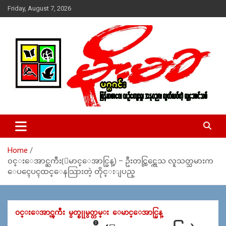
Skip
Friday, August 7, 2026
to
content
USA – editors @ moemaka.net ((510) 854-6501)။ ရန္ကုန္ ဆက္သြ
MoeMaKa Burmese News &
ယ္ေရး – အမွတ္ ၂၅၄၊ ပထပ္၊ လမ္း ၄၀၊ ေက်ာက္တံတား၊ ရန္ကုန္။
Media
(ဖုုံး – ၀၉ ၂၅၂ ၂၄၉ ၀၉၄ ၊ ၀၉ ၄၂၁ ၇၄၃ ၇၅၃ ၊ ၀၉ ၅၀၄ ၁၀ ၅၈) ျ
ဖန္႔ခ်ိေရး – ဆိပ္ကမ္းသာစာေပ – အမွတ္ ၁၃ / ၃၈ လမ္း။ ပလာ
Home
ဇာေစ်းသစ္ ။ ၀၉ ၇၈၆၈၃၇ ၃၀၅ / ၀၉ ၉၆၃၆၉၉၈၃၄
၀င္းေအာင္ႀကီး(ေမာင္ေအာင္မြန္) – ဦးတင္ထြဋ္ကေသ လူသတ္သမားက
ေပၚေပၚထင္ေနသြားတဲ့ တိုင္းျပည္
၀င္းေအာင္ၾကီး
မွတ္စုုမွတ္တမ္း
ေမာင္ေအာင္မြန္