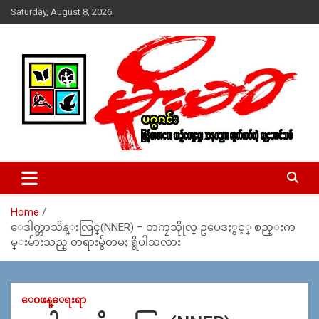
Skip
Saturday, August 8, 2026
to
content
USA – editors @ moemaka.net ((510) 854-6501)။ ရန္ကုန္ ဆက္သြ
MoeMaKa Burmese News &
ယ္ေရး – အမွတ္ ၂၅၄၊ ပထပ္၊ လမ္း ၄၀၊ ေက်ာက္တံတား၊ ရန္ကုန္။
Media
(ဖုုံး – ၀၉ ၂၅၂ ၂၄၉ ၀၉၄ ၊ ၀၉ ၄၂၁ ၇၄၃ ၇၅၃ ၊ ၀၉ ၅၀၄ ၁၀ ၅၈) ျ
ဖန္႔ခ်ိေရး – ဆိပ္ကမ္းသာစာေပ – အမွတ္ ၁၃ / ၃၈ လမ္း။ ပလာ
Home
ဇာေစ်းသစ္ ။ ၀၉ ၇၈၆၈၃၇ ၃၀၅ / ၀၉ ၉၆၃၆၉၉၈၃၄
ေဒါက္တာသိန္းလြင္(NNER) – တကၠသိုုလ္ ဥပေဒႏွင့္ စည္းက
မ္းမ်ားသည္ တရားမ်ွတမႈ ရွိပါသလား
ေ၀ဖန္ေရးရာ