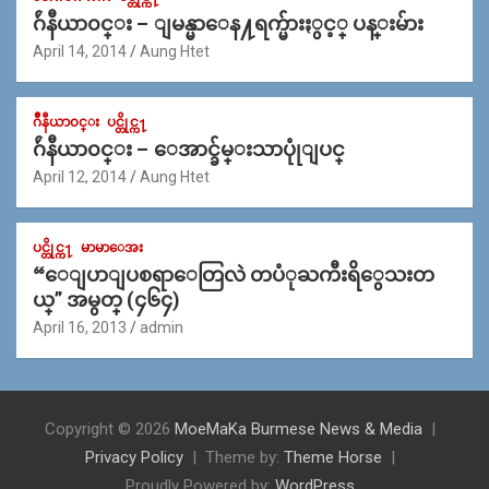
ဂ်ဴနီယာ၀င္း – ျမန္မာေန႔ရက္မ်ားႏွင့္ ပန္းမ်ား
April 14, 2014
Aung Htet
ဂ်ဳနီယာ၀င္း
ပင္တိုင္က႑
ဂ်ဴနီယာ၀င္း – ေအာင္ခ်မ္းသာပုုံျပင္
April 12, 2014
Aung Htet
ပင္တိုင္က႑
မာမာေအး
“ေျပာျပစရာေတြလဲ တပံုႀကီးရိွေသးတ
ယ္” အမွတ္ (၄၆၄)
April 16, 2013
admin
Copyright © 2026
MoeMaKa Burmese News & Media
Privacy Policy
Theme by:
Theme Horse
Proudly Powered by:
WordPress