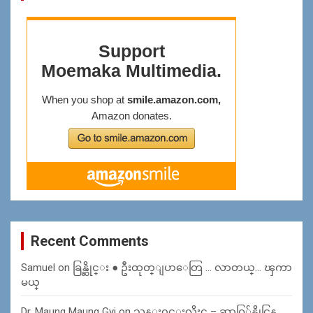
Recent Comments
Samuel
on
ခြန္ဆိုင္း ● ဦးထုတ္ျပာေတြ … လာတယ္… ၾကာ
မယ္
Dr. Maung Maung Gyi
on
သန္း၀င္းလိႈင္ – ဆာဂြ်န္ဆိုင္မြန္