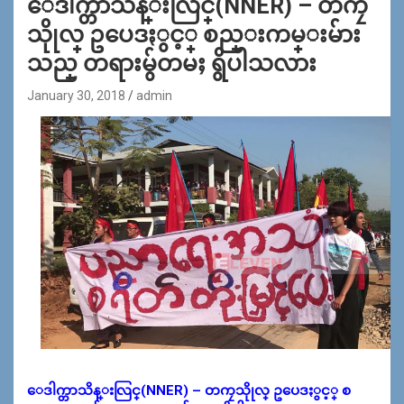
ေဒါက္တာသိန္းလြင္(NNER) – တကၠ
သိုုလ္ ဥပေဒႏွင့္ စည္းကမ္းမ်ား
သည္ တရားမ်ွတမႈ ရွိပါသလား
January 30, 2018
admin
ေဒါက္တာသိန္းလြင္(NNER) – တကၠသိုုလ္ ဥပေဒႏွင့္ စ