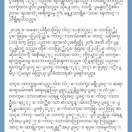
င္ငံအစိုးရ ႏွင့္ ပညာေရးဝန္ႀကီးဌာနလည္း ပါဝင္သေဘာတူညီ
လက္ခံထားျပီးျဖစ္ပါသည္။ သို႔ေသာ္ လက္ရွိ ျမန္မာႏိုင္ငံ၏ပ
ညာေရးအသံုးစရိတ္မွာမူ ၇% ခန္႔သာရွိေသးေၾကာင္း
သိရွိရပါသည္။
၂ဝ၁၅ ေဖေဖာ္ဝါရီလတြင္ က်င္းပခဲ့သည့္ ေလးပြင့္ဆို
င္ေဆြးေႏြးပဲြ၌ ေက်ာင္းသားမ်ား၏ ေတာင္းဆိုခ်က္
(၁၁) ခ်က္ တြင္ ပညာေရးအသံုးစရိတ္ကို ၂ဝ% အထိ တိုးျမွ
င့္ရန္ပါဝင္ခဲ့သည္။ ထိုေလးပြင့္ဆိုင္ေဆြးေႏြးပဲြ ေတာင္း
ဆိုခ်က္မ်ားကို အစိုးရႏွင့္ လႊတ္ေတာ္ ကိုုယ္စားျပဳ တက္ေ
ရာက္သူမ်ားမွ သေဘာတူညီခဲ့ၾကသည္။ သို႔ရာတြင္ ပညာေ
ရးက႑ျပဳျပင္ ေျပာင္းလဲရန္ႏွင့္ ဘ႑ာ ေငြရင္းႏွီးျ
မဳပ္ႏွံမႈမွာ မ်က္ကြယ္ျပဳခံထားရဆဲျဖစ္ပါသည္။
သင္ေထာက္ကူပစၥည္းမ်ား လံု ေလာက္မႈ မရွိျခင္း၊ ဆရာ
ဆရာမမ်ား၏ အရည္အေသြးျမွင့္တင္ရန္လိုုအပ္ျခင္း၊ လံုုေ
လာက္ေသာလစာေပးရန္ လိုုအပ္ ျခင္း၊ ေက်ာင္းသား
ဦးေရႏွင့္ ေလ်ာ္ညီေသာ စာသင္ခန္းမ်ားလိုအပ္ျခင္း၊ ျ
မိဳ႕ျပဆင္ေျခဖုံုးႏွင့္ ေက်းလက္ေတာရြာ မ်ား တြင္ စာ
သင္ေက်ာင္းမလံုေလာက္ျခင္းႏွင့္ ျပဳျပင္မြမ္းမံရန္
လိုအပ္ျခင္း၊ ေက်ာင္းသားမ်ားသြားလာေရး လြယ္ကူေ
အာင္ ေဆာင္ရြက္ေပးရန္လုိအပ္ျခင္း၊ ရပ္ေဝးမွေက်ာင္း