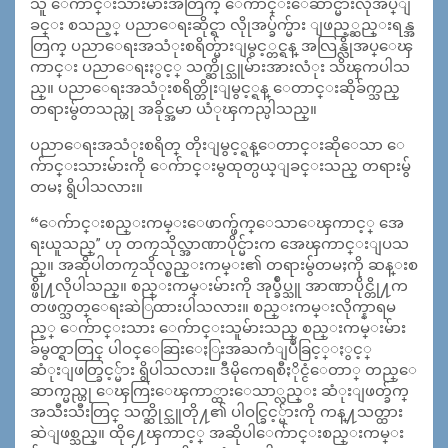
သူ ေက်ာင္းသားမ်ားအတြက္ ေက်ာင္းေဆာင္မ်ားလိုအပ္ျ
ခင္း စသည့္ ပညာေရးဆိုင္ရာ လိုုအပ္ခ်က္မ်ား ျဖည့္ဆည္းရန္အ
တြက္ ပညာေရးအသံုးစရိတ္မ်ားျမွင့္တင္ရန္ အလြန္လိုအပ္ေၾ
ကာင္း ပညာေရးႏွင့္ သက္ဆိုင္သူမ်ားအားလံုး သိၾကပါသ
ည္။ ပညာေရးအသံုးစရိတ္တိုးျမွင့္ရန္ ေတာင္းဆိုခ်က္သည္
တရားမ်ွတသည္ဟု အခိုင္အမာ ယံုၾကည္ပါသည္။
ပညာေရးအသံုးစရိတ္ တိုးျမွင့္ရန္ေတာင္းဆိုေသာ ေ
က်ာင္းသားမ်ားကို ေက်ာင္းမွထုတ္ပယ္ျခင္းသည္ တရားမွ်
တမႈ ရွိပါသလား။
“ေက်ာင္းစည္းကမ္းေဖာက္ဖ်က္ေသာေၾကာင့္ အေ
ရးယူသည္” ဟု တကၠသိုလ္အာဏာပိုင္မ်ားက အေၾကာင္းျပသ
ည္။ အဆိုပါတကၠသိုလ္စည္းကမ္း၏ တရားမ်ွတမႈကို ဆန္းစ
စ္ဖို႔လိုပါသည္။ စည္းကမ္းမ်ားကို အုပ္ခ်ဳပ္သူ အာဏာပိုင္တို႔က
တဖက္သတ္ေရးဆဲြထားပါသလား။ စည္းကမ္းလိုက္နာရမ
ည့္ ေက်ာင္းသား ေက်ာင္းသူမ်ားသည္ စည္းကမ္းမ်ား
ခ်မွတ္ရာတြင္ ပါဝင္ေဆြးေႏြးအႀကံျပဳခြင့္ႏွင့္
ဆံုးျဖတ္ခြင့္မ်ား ရွိပါသလား။ ဒီမိုကေရစီႏိုင္ငံေတာ္ တည္ေ
ဆာက္မည္ဟု ေၾကြးေၾကာ္ထားေသာ္လည္း ဆံုးျဖတ္ခ်က္
အသီးသီးတြင္ သက္ဆိုင္သူတို႔၏ ပါဝင္ခြင့္မ်ားကို ကန္႔သတ္ထား
ဆဲျဖစ္သည္။ ထို႔ေၾကာင့္ အဆိုပါေက်ာင္းစည္းကမ္း