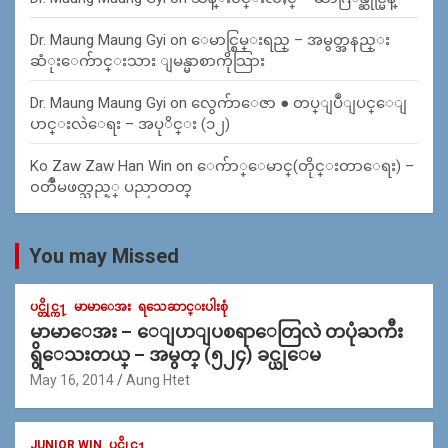
Dr. Maung Maung Gyi
on
ေမာင္စြမ္းရည္ – အမွတ္အနည္း
ဆံုးေက်ာင္းသား ျမန္မာစာကိုသြား
Dr. Maung Maung Gyi
on
လွေက်ာေဇာ ● တပ္ျပဳျပင္ေျ
ပာင္းလဲေရး – အပုိင္း (၁၂)
Ko Zaw Zaw Han Win
on
ေက်ာ္ေမာင္(တိုင္းတာေရး) –
၀တၳဳမဖတ္သည့္ ပညာတတ္
You may Missed
ပင္တိုင္က႑
မာမာေအး
ရသေဆာင္းပါးစုံ
မာမာေအး – ေျပာျပစရာေတြလဲ တပုံႀကီး
ရွိေသးတယ္ – အမွတ္ (၅၂၄) ခင္ယုေမ
May 16, 2014
Aung Htet
JUNIOR WIN
ပင္တိုင္က႑