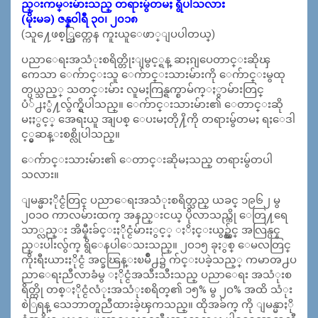
ည္းကမ္းမ်ားသည္ တရားမ်ွတမႈ ရွိပါသလား
(မိုးမခ) ဇန္န၀ါရီ ၃၀၊ ၂၀၁၈
(သူ႔ေဖစ့္ဘြတ္ကေန ကူးယူေဖာ္ျပပါတယ္)
ပညာေရးအသံုးစရိတ္တိုးျမွင့္ရန္ ဆႏၵျပေတာင္းဆိုၾ
ကေသာ ေက်ာင္းသူ ေက်ာင္းသားမ်ားကို ေက်ာင္းမွထု
တ္ပယ္သည့္ သတင္းမ်ား လူမႈကြန္ရက္စာမ်က္ႏွာမ်ားတြင္
ပံ်႕ႏွံ႔လ်ွက္ရွိပါသည္။ ေက်ာင္းသားမ်ား၏ ေတာင္းဆို
မႈႏွင့္ အေရးယူ အျပစ္ ေပးမႈတို႔ိကို တရားမ်ွတမႈ ရႈေဒါ
င့္မွဆန္းစစ္လိုပါသည္။
ေက်ာင္းသားမ်ား၏ ေတာင္းဆိုမႈသည္ တရားမွ်တပါ
သလား။
ျမန္မာႏိုင္ငံတြင္ ပညာေရးအသံုးစရိတ္သည္ ယခင္ ၁၉၆၂ မွ
၂ဝ၁ဝ ကာလမ်ားထက္ အနည္းငယ္ ပိုလာသည္ကို ေတြ႔ရေ
သာ္လည္း အိမ္နီးခ်င္းႏိုင္ငံမ်ားႏွင့္ ႏိႈင္းယွဥ္လ်ွင္ အလြန္ပင္န
ည္းပါးလ်ွက္ ရွိေနပါေသးသည္။ ၂ဝ၁၅ ခုႏွစ္ ေမလတြင္
ကိုးရီးယားႏိုင္ငံ အင္ခၽြန္းၿမိဳ႕၌ က်င္းပခဲ့သည့္ ကမာၻ႕ပ
ညာေရးညီလာခံမွ ႏိုင္ငံအသီးသီးသည္ ပညာေရး အသံုးစ
ရိတ္ကို တစ္ႏိုင္ငံလံုးအသံုးစရိတ္၏ ၁၅% မွ ၂ဝ% အထိ သံုး
စဲြရန္ သေဘာတူညီထားခဲ့ၾကသည္။ ထိုအခ်က္ ကို ျမန္မာႏို