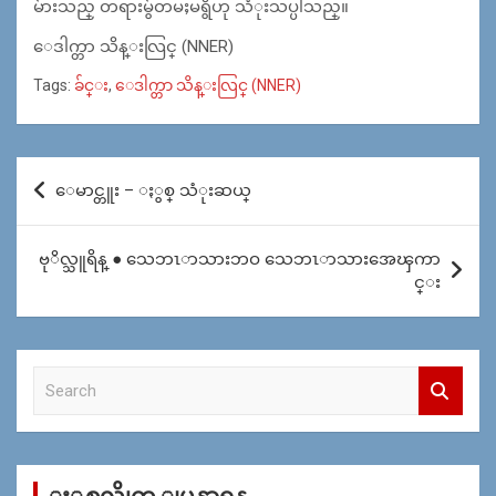
မ်ားသည္ တရားမ်ွတမႈမရွိဟု သံုးသပ္ပါသည္။
ေဒါက္တာ သိန္းလြင္ (NNER)
Tags:
ခ်င္း
,
ေဒါက္တာ သိန္းလြင္ (NNER)
Post
ေမာင္တူး – ႏွစ္ သံုးဆယ္
navigation
ဗုိလ္သူရိန္ ● သေဘၤာသားဘဝ သေဘၤာသားအေၾကာ
င္း
S
e
a
r
c
h