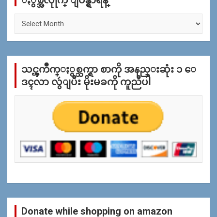
ႏွစ္အလိုုက္ ျပန္ရွာရန္
ႏွ
စ္
အ
လိုု
က္
သင္ၾကိဳက္ႏွစ္သက္ရာ စာကို အနည္းဆုံး ၁ ေ
ျ
ပ
ဒၚလာ လွဴျပီး မိုးမခကို ကူညီပါ
န္
ရွာ
ရန္
Donate while shopping on amazon