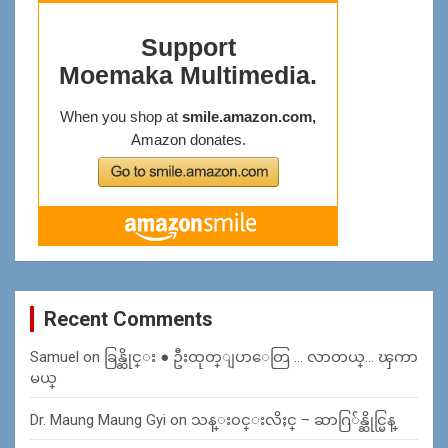
Recent Comments
Samuel
on
ခြန္ဆိုင္း ● ဦးထုတ္ျပာေတြ … လာတယ္… ၾကာ
မယ္
Dr. Maung Maung Gyi
on
သန္း၀င္းလိႈင္ – ဆာဂြ်န္ဆိုင္မြန္