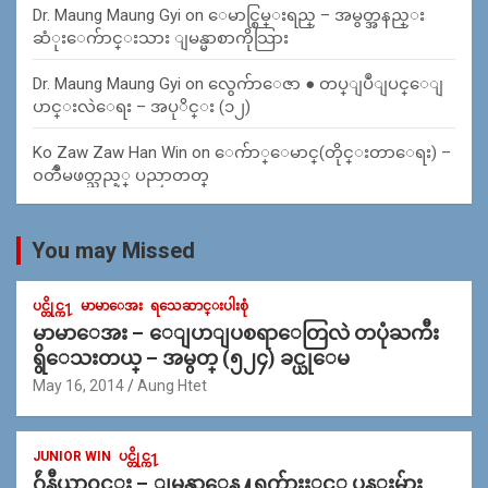
Dr. Maung Maung Gyi
on
ေမာင္စြမ္းရည္ – အမွတ္အနည္း
ဆံုးေက်ာင္းသား ျမန္မာစာကိုသြား
Dr. Maung Maung Gyi
on
လွေက်ာေဇာ ● တပ္ျပဳျပင္ေျ
ပာင္းလဲေရး – အပုိင္း (၁၂)
Ko Zaw Zaw Han Win
on
ေက်ာ္ေမာင္(တိုင္းတာေရး) –
၀တၳဳမဖတ္သည့္ ပညာတတ္
You may Missed
ပင္တိုင္က႑
မာမာေအး
ရသေဆာင္းပါးစုံ
မာမာေအး – ေျပာျပစရာေတြလဲ တပုံႀကီး
ရွိေသးတယ္ – အမွတ္ (၅၂၄) ခင္ယုေမ
May 16, 2014
Aung Htet
JUNIOR WIN
ပင္တိုင္က႑
ဂ်ဴနီယာ၀င္း – ျမန္မာေန႔ရက္မ်ားႏွင့္ ပန္းမ်ား