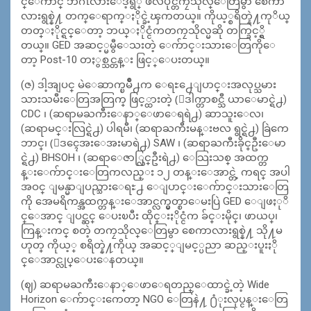
င္ေကာင္ ဘဂၤလားေဒ့ရွ္ ဖိလိပိုင္တကၠသိုလ္ေတြမွာ စေကာ
လားရွစ္နဲ႔ တက္ေရာက္ႏိုင္ခဲ့ၾကတယ္။ ကိုယ့္စရိတ္နဲ႔ကုိယ္
တတ္ႏိုင္ရင္ေတာ့ ဘယ္ႏိုင္ငံကတကၠသိုလ္မဆို တက္ခြင့္ရွိ
တယ္။ GED အဆင့္မမွီေသးတဲ့ ေက်ာင္းသားေတြကိုေ
တာ့ Post-10 တႏွစ္သင္တန္း ဖြင့္ေပးတယ္။
(ဇ) ဒါ့အျပင္ မဲေဆာက္ၿမိဳ႕က ေရႊ႕ေျပာင္းအလုပ္သမား
သားသမီးေတြအတြက္ ဖြင့္ထားတဲ့ (ေဒါက္တာစင္သီ ယာေမာင္ရဲ႕)
CDC ၊ (ဆရာမႀကီးေနာ္ေဖာေရရဲ႕) ဆာသူးေလ၊
(ဆရာမင္းလြင္ရဲ႕) ပါရမီ၊ (ဆရာႀကီးမန္းဗလ ရွင္ရဲ႕) ခြဲကေ
ဘာင္၊ (ေဒၚေအးေအးမာရဲ႕) SAW ၊ (ဆရာႀကီးခိုင္ဦးေမာ
င္ရဲ႕) BHSOH ၊ (ဆရာေဇာ္လြင္ဦးရဲ႕) ေသြးသစ္ အထက္တ
န္းေက်ာင္းေတြကလည္း ၁၂ တန္းေအာင္တဲ့ ကရင္ အပါ
အဝင္ ျမန္မာျပည္သားေရႊ႕ ေျပာင္းေက်ာင္းသားေတြ
ကို အေမရိကန္အထက္တန္းေအာင္လက္မွတ္စာေမးပြဲ GED ေျဖႏုိ
င္ေအာင္ ျပင္ဆင္ ေပးၿပီး ထိုင္းႏိုင္ငံက ခ်င္းမိုင္၊ ဖာယပ္၊
ကြန္းကင္ စတဲ့ တကၠသိုလ္ေတြမွာ စေကာလားရွစ္နဲ႔ သို႔မ
ဟုတ္ ကိုယ့္ စရိတ္နဲ႔ကိုယ္ အဆင့္ျမင့္ပညာ ဆည္းပူးႏို
င္ေအာင္လုပ္ေပးေနတယ္။
(ဈ) ဆရာမႀကီးေနာ္ေဖာေရတည္ေထာင္ခဲ့တဲ့ Wide
Horizon ေက်ာင္းကေတာ့ NGO ေတြနဲ႔ ႐ံုးလုပ္ငန္းေတြ