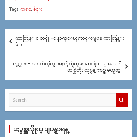
Tags:
ကရင္
,
ခ်င္း
Post
ကာတြန္း ေစာငိုု – ေနာက္ေၾကာင္းျပန္ ကာတြန္း
navigation
မ်ား
ဇင္လင္း – အဂတိလိုက္စားမႈတိုက္ဖ်က္ေရးစစ္ပြဲသည္ ေရတို
တစ္ပြဲတိုး လုပ္ငန္းစဥ္ မဟုတ္
S
e
a
r
c
ႏွစ္အလိုုက္ ျပန္ရွာရန္
h