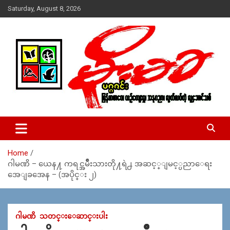
Skip
Saturday, August 8, 2026
to
content
USA – editors @ moemaka.net ((510) 854-6501)။ ရန္ကုန္ ဆက္သြ
MoeMaKa Burmese News &
ယ္ေရး – အမွတ္ ၂၅၄၊ ပထပ္၊ လမ္း ၄၀၊ ေက်ာက္တံတား၊ ရန္ကုန္။
Media
(ဖုုံး – ၀၉ ၂၅၂ ၂၄၉ ၀၉၄ ၊ ၀၉ ၄၂၁ ၇၄၃ ၇၅၃ ၊ ၀၉ ၅၀၄ ၁၀ ၅၈) ျ
ဖန္႔ခ်ိေရး – ဆိပ္ကမ္းသာစာေပ – အမွတ္ ၁၃ / ၃၈ လမ္း။ ပလာ
Home
ဇာေစ်းသစ္ ။ ၀၉ ၇၈၆၈၃၇ ၃၀၅ / ၀၉ ၉၆၃၆၉၉၈၃၄
ဂါမဏိ – ယေန႔ ကရင္အမ်ဳိးသားတို႔ရဲ႕ အဆင့္ျမင့္ပညာေရး
အေျခအေန – (အပိုင္း ၂)
ဂါမဏိ
သတင္းေဆာင္းပါး