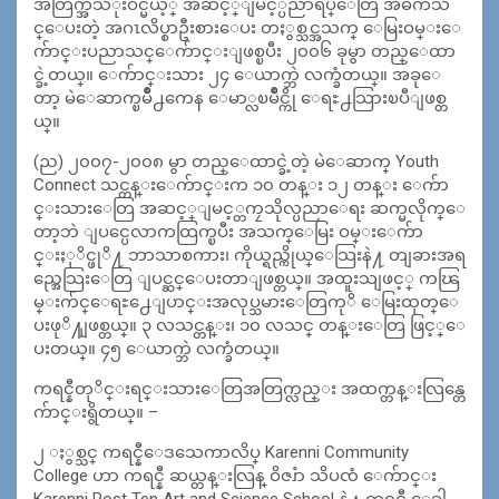
အတြက္အသံုးဝင္မယ့္ အဆင့္ျမင့္ပညာရပ္ေတြ အဓိကသ
င္ေပးတဲ့ အဂၤလိပ္စာဦးစားေပး တႏွစ္သင္အသက္ ေမြးဝမ္းေ
က်ာင္းပညာသင္ေက်ာင္းျဖစ္ၿပီး ၂၀၀၆ ခုမွာ တည္ေထာ
င္ခဲ့တယ္။ ေက်ာင္းသား ၂၄ ေယာက္ဘဲ လက္ခံတယ္။ အခုေ
တာ့ မဲေဆာက္ၿမိဳ႕ကေန ေမာ္လၿမိဳင္ကို ေရႊ႕သြားၿပီျဖစ္တ
ယ္။
(ည) ၂၀၀၇-၂၀၀၈ မွာ တည္ေထာင္ခဲ့တဲ့ မဲေဆာက္ Youth
Connect သင္တန္းေက်ာင္းက ၁၀ တန္း ၁၂ တန္း ေက်ာ
င္းသားေတြ အဆင့္ျမင့္တကၠသိုလ္ပညာေရး ဆက္မလိုက္ေ
တာ့ဘဲ ျပင္ပေလာကထြက္ၿပီး အသက္ေမြး ဝမ္းေက်ာ
င္းႏုိင္ဖုိ႔ ဘာသာစကား၊ ကိုယ္ရည္ကိုယ္ေသြးနဲ႔ တျခားအရ
ည္အေသြးေတြ ျပင္ဆင္ေပးတာျဖစ္တယ္။ အထူးသျဖင့္ ကၽြ
မ္းက်င္ေရႊ႕ေျပာင္းအလုပ္သမားေတြကုိ ေမြးထုတ္ေ
ပးဖုိ႔ျဖစ္တယ္။ ၃ လသင္တန္း၊ ၁၀ လသင္ တန္းေတြ ဖြင့္ေ
ပးတယ္။ ၄၅ ေယာက္ဘဲ လက္ခံတယ္။
ကရင္နီတုိင္းရင္းသားေတြအတြက္လည္း အထက္တန္းလြန္တေ
က်ာင္းရွိတယ္။ –
၂ ႏွစ္သင္ ကရင္နီေဒသေကာလိပ္ Karenni Community
College ဟာ ကရင္နီ ဆယ္တန္းလြန္ ဝိဇၨာ သိပၸံ ေက်ာင္း
Karenni Post Ten Art and Science School နဲ႔ ကရင္နီ ေခါ