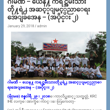
ဂါမဏိ – ယေန႔ ကရင္အမ်ဳိးသား
တို႔ရဲ႕ အဆင့္ျမင့္ပညာေရး
အေျခအေန – (အပိုင္း ၂)
January 29, 2018
admin
ဂါမဏိ – ယေန႔ ကရင္အမ်ဳိးသားတို႔ရဲ႕ အဆင့္ျမင့္ပညာေ
ရးအေျခအေန – (အပိုင္း ၂)
(မိုုးမခ) ဇန္န၀ါရီ ၂၉ ၊ ၂၀၁၈
ေကာလိပ္အဆင့္မသတ္မွတ္တဲ့ KRC
IHE လက္ေအာက္ခံေက်ာင္းေတြကေတာ့-