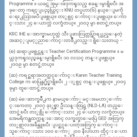
Programme ။ ယခင္က အုမ္းဖ်ံဒုကၡသည္ စခန္းမွာရွိၿပီး အ
ခုေတာ့ ကရင္ျပည္နယ္တြင္း KNU တပ္မဟာ(၆) နယ္ေျမကို
ေရႊ႕သြားၿပီျဖစ္တယ္။ တႏွစ္သင္ ေက်ာင္းျဖစ္တယ္။ ေက်ာ
င္းသား ၂၄ ေယာက္ဘဲ လက္ခံတယ္။ ၂၀၀၃ မွာ စတင္ခဲ့တယ္။
KRC IHE ေအာက္မွာမဟုတ္ဘဲ သီးျခားလြတ္လပ္စြာရပ္တည္ေနတဲ့
အဆင့္ျမင့္ပညာေက်ာင္းတခ်ဳိ႕လည္း ရွိေသးတယ္ –
(စ) ဆရာျဖစ္သင္တန္း Teacher Certification Programme ။ မ
ယ္လဒုကၡသည္စခန္းမွာရွိၿပီး ၁၀ လသင္ တန္းျဖစ္တယ္။
၂၀၀၉ မွာ စတင္ခဲ့တယ္။
(ဆ) ကရင္ဆရာအတတ္သင္ေက်ာင္း Karen Teacher Training
College က ဖာပြန္ခ႐ိုင္မွာရွိၿပီး ၂ ႏွစ္သင္ တန္းျဖစ္တယ္။ ၂၀၀၄
ခုမွာ ထူေထာင္ခဲ့တယ္။
(ဆ) မဲေဆာက္ၿမိဳ႕က နာမယ္ေက်ာ္ မင္းမေဟာ္ေက်ာ
င္းကေတာ့ ၂၀၀၇ ခုႏွစ္မွာ ဦးသန္းထြဋ္ (NLD-LA) တည္ေ
ထာင္ခဲ့ၿပီး တႏွစ္ကို ေက်ာင္းသား ၂၄ ေယာက္ လက္ခံတယ္။
အေမရိကန္အထက္တန္းေအာင္ လက္မွတ္စာေမးပြဲ GED အတြက္
တႏွစ္ကာလအခ်ိန္ယူၿပီး ျပင္ဆင္ေပးတဲ့အတြက္ ေက်ာင္း
သူေက်ာင္းသား ၁၀၀ ေက်ာ္ ၂၀၀ နီးပါးဟာ ထိုင္း ေဟာ