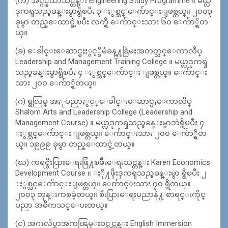
(က) အင္ဂ်င္နီယာသင္တန္း Engineering Study Programme ။ မယ္လ
ဒုကၡသည္စခန္းမွာရွိၿပီး ၃ ႏွစ္သင္ ေက်ာင္းျဖစ္တယ္။ ၂၀၀၃
ခုမွာ တည္ေထာင္ခဲ့ၿပီး လက္ရွိ ေက်ာင္းသား ၆၀ ေက်ာ္ရွိတ
ယ္။
(ခ) ေခါင္းေဆာင္မႈႏွင့္စီမံခန္႔ခြဲမႈအတတ္သင္ေကာလိပ္
Leadership and Management Training College ။ မယ္လဒုကၡ
သည္စခန္းမွာရွိၿပီး ၄ ႏွစ္သင္ေက်ာင္း ျဖစ္တယ္။ ေက်ာင္း
သား ၂၀၀ ေက်ာ္ရွိတယ္။
(ဂ) ရွလြမ္ အႏုပညာႏွင့္ေခါင္းေဆာင္မႈေကာလိပ္
Shalom Arts and Leadership College (Leadership and
Management Course) ။ မယ္လဒုကၡသည္စခန္းမွာဘဲရွိၿပီး ၄
ႏွစ္သင္ေက်ာင္း ျဖစ္တယ္။ ေက်ာင္းသား ၂၀၀ ေက်ာ္ရွိတ
ယ္။ ၁၉၉၉ ခုမွာ တည္ေထာင္ခဲ့တယ္။
(ဃ) ကရင္စီးပြားေရးဖြံ႔ၿဖိဳးေရးသင္တန္း Karen Economics
Development Course ။ ႏို႔ဖိုးဒုကၡသည္စခန္းမွာ ရွိၿပီး ၂
ႏွစ္သင္ေက်ာင္းျဖစ္တယ္။ ေက်ာင္းသား ၇၀ ရွိတယ္။
၂၀၀၃ တုန္းကစခဲ့တယ္။ စီးပြားေရးပညာနဲ႔ စာရင္းကိုင္
ပညာ အဓိကသင္ေပးတယ္။
(င) အဂၤလိပ္စာအကၽြမ္းဝင္သင္တန္း English Immersion