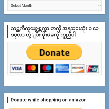
ႏွ
စ္
အ
လိုု
က္
သင္ၾကိဳက္ႏွစ္သက္ရာ စာကို အနည္းဆုံး ၁ ေ
ျ
ပ
ဒၚလာ လွဴျပီး မိုးမခကို ကူညီပါ
န္
ရွာ
ရန္
Donate while shopping on amazon