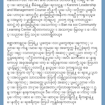
င္းေဆာင္မႈနဲ႔ စီမံခန္႔ခြဲေရးသင္တန္း Karenni Leadership
and Management Course တို႔ကို ပူးေပါင္းလိုက္တာျဖစ္ၿပီး
မဲေဟာင္ေဆာင္ခ႐ိုင္ နားဆြယ္ရြာအနီးက ကရင္နီဒုကၡသည္စခ
န္းအမွတ္ ၁ မွာရွိတယ္။ ဒါ့အျပင္ ၂၀၀၅ တုန္းကတည္ေ
ထာင္ခဲ့တဲ့ နားဆြယ္ရြာေဒသေက်ာင္း Ban na soi Community
Learning Center ဆိုတာကလည္း အသက္ေမြးဝမ္း ေက်ာ
င္းပညာေတြ သင္ေပးတာရွိတယ္။
စစ္အာဏာရွင္ေတြရဲ႕ ျဖတ္ေလးျဖတ္ဒဏ္ေၾကာင့္ ပ
ညာေရး က်န္းမာေရး လူမႈေရး အဖက္ဖက္က နိမ့္က်ခဲ့ရတဲ့ ကရ
င္တိုင္းရင္းသားလူငယ္ေတြကို အဆင့္ျမင့္ပညာ တတ္ႏို
င္သမွ်ရေအာင္ ႏိုင္ငံတကာနဲ႔ပူးေပါင္းၿပီး ႀကိဳးစား ေနၾ
ကေပမဲ့ အခုအခါမွာေတာ့ ေငြေၾကးေထာက္ပံ့သူေတြဟာ
ျပည္တြင္းဝင္ခြင့္ရလာလို႔ နယ္စပ္ေဒသ ဒုကၡသည္ စခ
န္းေတြက တုိင္းရင္းသားလူငယ္ေတြနဲ႔ ေရႊ႕ေျပာ
င္းအလုပ္သမား သားသမီးေတြကို လ်စ္လ်ဴ႐ႈလာၾကတယ္။
ဒါေၾကာင့္ အထက္ကေျပာခဲ့တဲ့ အဆင့္ျမင့္ပညာေက်ာ
င္းေတြဟာ ဘ႑ာေငြအေတာ္ခက္ခဲလာၾကၿပီး မနည္း ႐ု
န္းကန္ေနၾကရတယ္။ ဒီေက်ာင္းေတြမွာ ေက်ာင္းအိ
ပ္ေက်ာင္းစား ေဘာ္ဒါေဆာင္ေတြလဲရွိလို႔ ရိကၡာနဲ႔
ေနထိုင္ ေရးစရိတ္ေတြပါ ကုန္က်ခံၾကတယ္။