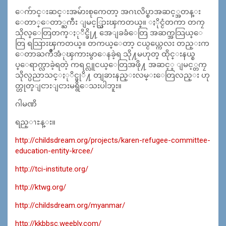
ေက်ာင္းဆင္းအမ်ားစုကေတာ့ အဂၤလိပ္စာအဆင့္အတန္း
ေတာ္ေတာ္ႀကီး ျမင့္သြားၾကတယ္။ ႏိုင္ငံတကာ တကၠ
သိုလ္ေတြတက္ႏုိင္ဖို႔ အေျခခံေတြ အဆက္အသြယ္ေ
တြ ရသြားၾကတယ္။ တကယ္ေတာ့ ငယ္ငယ္ကေလး တည္းက
ေတာႀကိဳအံုၾကားမွာေနခဲ့ရ သို႔မဟုတ္ ထိုင္းနယ္စ
ပ္ေရာက္လာခဲ့ရတဲ့ ကရင္လူငယ္ေတြအဖို႔ အဆင့္ ျမင့္တကၠ
သိုလ္ပညာသင္ႏုိင္ဖုိ႔ တျခားနည္းလမ္းေတြလည္း ဟု
တ္ဟုတ္ျငားျငားမရွိေသးပါဘူး။
ဂါမဏိ
ရည္ၫႊန္း။
http://childsdream.org/projects/karen-refugee-committee-
education-entity-krcee/
http://tci-institute.org/
http://ktwg.org/
http://childsdream.org/myanmar/
http://kkbbsc.weebly.com/