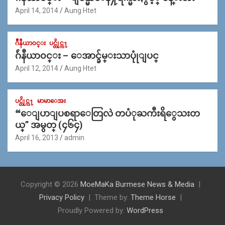
April 14, 2014
Aung Htet
ဂ်ဳနီယာ၀င္း
ပင္တိုင္က႑
ဂ်ဴနီယာ၀င္း – ေအာင္ခ်မ္းသာပုုံျပင္
April 12, 2014
Aung Htet
ပင္တိုင္က႑
မာမာေအး
“ေျပာျပစရာေတြလဲ တပံုႀကီးရိွေသးတ
ယ္” အမွတ္ (၄၆၄)
April 16, 2013
admin
Copyright © 2026
MoeMaKa Burmese News & Media
Privacy Policy
Theme by:
Theme Horse
Proudly Powered by:
WordPress