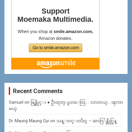
Recent Comments
Samuel
on
ခြန္ဆိုင္း ● ဦးထုတ္ျပာေတြ … လာတယ္… ၾကာ
မယ္
Dr. Maung Maung Gyi
on
သန္း၀င္းလိႈင္ – ဆာဂြ်န္ဆိုင္မြန္