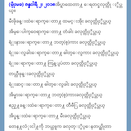
(မိုုးမခ) ဇန္န၀ါရီ ၂၊ ၂၀၁၈
အိပ္ရာထေတာ႔ ေရတင္ခလုတ္ကို ႏွိပ္တ
ယ္။
မီးဖိုခန္းထဲေရာက္ေတာ႔ ထမင္းအိုး ခလုတ္ကိုႏွိပ္တယ္
အိမ္ေပါက္၀ေရာက္ေတာ႔ တံခါး ခလုတ္ကိုႏွိပ္တယ္
ရံုးနားေရာက္ေတာ႔ ဘတ္(စ္)ကား ခလုတ္ကိုႏွိပ္တယ္
ရံုးေလွခါးေရာက္ေတာ႔ ဓါတ္ေလွကား ခလုတ္ကိုႏွိပ္တယ္
ရံုးေရာက္ေတာ႔ ကြန္ျပဴတာ ခလုတ္ကိုႏွိပ္တယ္
တယ္လီဖုန္းခလုတ္ကိုႏွိပ္တယ္
ရံုးဆင္းေတာ႔ ဓါတ္ေလွခါး ခလုတ္ကိုႏွိပ္တယ္
အိမ္နားေရာက္ေတာ႔ ဘတ္(စ္)ကားခလုတ္ကိုႏွိပ္တယ္
ဧည္႔ခန္းထဲေရာက္ေတာ႔ တီဗီြ ခလုတ္ကိုႏွိပ္တယ္
အိပ္ခန္းထဲေရာက္ေတာ႔ မီးခလုတ္ကိုႏွိပ္တယ္
တေန႔လံုးငါ႔ကို ဘယ္သူက ခလုတ္ႏွိပ္ေနတယ္ဆိုတာ