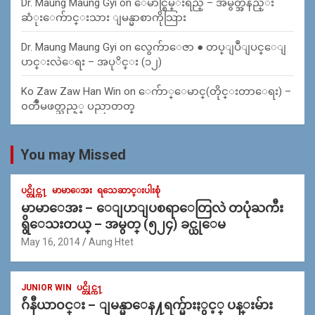
Dr. Maung Maung Gyi
on
ေမာင္စြမ္းရည္ – အမွတ္အနည္း
ဆံုးေက်ာင္းသား ျမန္မာစာကိုသြား
Dr. Maung Maung Gyi
on
လွေက်ာေဇာ ● တပ္ျပဳျပင္ေျ
ပာင္းလဲေရး – အပုိင္း (၁၂)
Ko Zaw Zaw Han Win
on
ေက်ာ္ေမာင္(တိုင္းတာေရး) –
၀တၳဳမဖတ္သည့္ ပညာတတ္
You may Missed
ပင္တိုင္က႑
မာမာေအး
ရသေဆာင္းပါးစုံ
မာမာေအး – ေျပာျပစရာေတြလဲ တပုံႀကီး
ရွိေသးတယ္ – အမွတ္ (၅၂၄) ခင္ယုေမ
May 16, 2014
Aung Htet
JUNIOR WIN
ပင္တိုင္က႑
ဂ်ဴနီယာ၀င္း – ျမန္မာေန႔ရက္မ်ားႏွင့္ ပန္းမ်ား