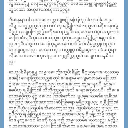
လူသားတို႔ ေနထိုင္က်က္စားႏိုင္မည့္ ေဒသတစ္ခု ျဖစ္လာႏိုင္သည္
ဟူေသာ အယူအဆေၾကာင့္ပင္။
‘ဒီေနရာ ငါ အရင္ေရာက္တာျဖစ္တဲ့အတြက္ ဒါဟာ ငါ့ေျမ
လို႔ သတ္မွတ္လည္း ရတာပဲ’ ဟု ရန္လိုကြၽဲလည္း အနီးအနားမွ
ပိုင္ရွင္မဲ့ ေျမကြက္လပ္မ်ားကိုၾကည့္ၿပီး ခပ္ေၾကာင္ေၾကာင္
ေတြးမိလုိက္ေသးသည္။ ယူတဲ့ေျမ သိပ္က်ယ္သြားရင္ ၿခံစ
ည္း႐ုိးခတ္ရတာ ေငြကုန္ေၾကးက် မ်ားလိမ့္မယ္ဟုလည္း
ဆင္ျခင္ရသည္။ ေၾသာ္…ဘယ္သူမွ မရိွမွေတာ့ ၿခံခတ္စရာ
လိုေသးသလားဟုလည္း တစ္ကုိယ္တည္း ေျပာေနမိသ
ည္။
ဆယ့္ငါးမိနစ္ခန္႔ လမ္းေလွ်ာက္ၿပီးခ်ိန္တြင္ ခ်ဳိင့္ဝွမ္းေလးတစ္
ခုအနီး ေရာက္သြားသည္။ ထုိေနရာမွ ေျမသားမွာ ပြေယာ
င္းေယာင္းႏိုင္လွသျဖင့္ တစ္ခုခုေတာ့ ထူးေနၿပီ၊ မွားေ
နၿပီဟု ရန္လိုကြၽဲ သိလိုက္သည္။ အသိ ေနာက္က်ေလၿပီ။ ထိုေန
ရာတစ္ဝိုက္မွာ နင္းေလ ကြၽံက်ေလ ျဖစ္ေလ၏။ အနီးအ
နားတြင္ အားကိုးအားထား ဆဲြခိုစရာ မရိွသျဖင့္ ရန္လိုကြၽဲ
တစ္ကုိယ္လံုး ကြၽံက်ေလေတာ့သည္။ ကြၽံက်သည္ႏွင့္ တ
စ္ၿပိဳင္နက္ ရန္လိုကြၽဲလည္း ကမၻာေပၚမွ ရိွရိွသမွ် ဘုရား
မ်ား၊ နတ္ေဒဝါမ်ားကို လွမ္း၍ တမ္းတမိေလသည္။ မည္မွ်ပ
င္ ဘုရားတေသာ္လည္း ကြၽံက်မႈက မရပ္ေခ်။ အရွင္လတ္လတ္