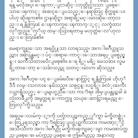
ရန္ မလိုအပ္၊ ေၾကာ္ျငာဆိုင္းဘုတ္တိုင္မ်ားသာ ျဖစ္ေ
သာေၾကာင့္ အဆင္ေျပသည့္ေနရာတြင္ စိုက္ထူေပး
ပါဟု ဆိုၾက၏။ ဌာနဆိုင္ရာ အရာရိွမင္းမ်ားဆိုေတာ့လ
ည္း ရန္လိုကြၽဲ ေၾကာက္ေၾကာက္ႏွင့္ လက္ခံထား
လုိက္သည္။ ”ကုိယ္ ထမ္းသြားရတာမွ မဟုတ္ဘဲေလ”ဟုလ
ည္း ေတြးမိ၏။
မေရာက္ဖူးေသာ အရပ္မို႔သာ လာရသည္၊ အဂၤါၿဂိဳဟ္ဟူသ
ည္ကား အလြန္အမင္း ပ်င္းစရာေကာင္းေသာအရပ္ ျဖစ္မည္မွ
န္း ႀကိဳသိထားၿပီးျဖစ္၏။ ေရ ရိွ၊ မရိွ မေသခ်ာ။ လူမ
ရိွတာေတာ့ ေသခ်ာသည္ဟု သတင္းမ်ားက ဆိုသည္။
အဂၤါၿဂိဳဟ္ေပၚ ေျခခ်ၿပီးေနာက္တြင္ ရန္လိုကြၽဲ ဟိုဟုိ
ဒီဒီ လမ္းသလားေနမိသည္။ သစ္ပင္ပန္းပင္မရိွ၊ ခဲလံုးႀကီး
ငယ္သာရွိသည့္ ေျမျပင္မညီေသာ ကႏာၱရ။ အိမ္ျပန္သည္အခါ ခဲ
လုံးတခ်ဳိ႕ကို အမွတ္တရ ေကာက္ယူ သယ္ေဆာင္သြားရမည္ဟု ေ
တြးလုိက္မိသည္။
အရပ္ေလးမ်က္ႏွာကို ပတ္ခ်ာလည္ၾကည့္လုိက္ရာ မ်က္စိတစ္ဆံုး
ေတြ႕ရသည္မွာ ကႏာၱရလြင္ျပင္က်ယ္ႀကီးသာ။ ကမၻာ့ႏုိင္ငံ
အသီးသီးက အဂၤါၿဂိဳဟ္ကို မ်က္စိက်ၾကျခင္းမွာ ကမၻာပ်က္သ
ည္ျဖစ္ေစ၊ မပ်က္သည္ျဖစ္ေစ ဤၿဂဳိဟ္သည္ အနာဂတ္