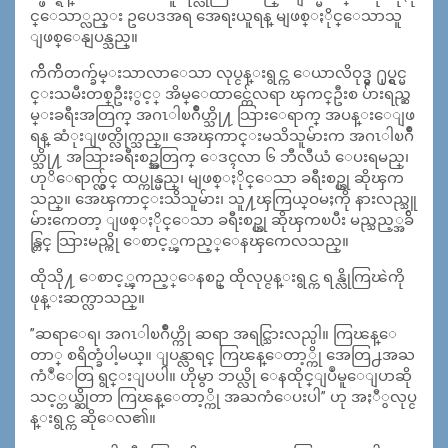
င္ေသာ္လည္း ဥပေဒအရ အေရးယူရန္ မျဖစ္ႏိုင္ေသာသူ
ျဖစ္ေနျပန္သည္။
က်ိက်ိတက္ခ်မ္းသာလာေသာ လုပ္ငန္းရွင္က ေယာလိဝုဒ္မွ ႐ုပ္ရွင္မ
င္းသမီးတစ္ဦးႏွင့္ အိမ္ေထာင္က်ေလရာ ၾကင္ဦးစ ပ်ားရည္ဆ
မ္းခရီးအတြက္ အဂၤါၿဂဳိဟ္သို႔ သြားေရာက္ အပန္းေျဖ
ရန္ ဆံုးျဖတ္လိုက္သည္။ အေၾကာင္းမသိသူမ်ားက အဂၤါၿဂဳိ
ဟ္သို႔ အသြားခရီးစဥ္အတြက္ ေဒၚလာ ၆ ဘီလီယံ ေပးရမည္၊
ဟုိေရာက္လွ်င္ ထပ္ကုန္မည္၊ မျဖစ္ႏိုင္ေသာ ခရီးစဥ္ဟု ဆိုၾက
သည္။ အေၾကာင္းသိသူမ်ား၊ သူ႔ၾကြယ္ဝမႈကို နားလည္သူ
မ်ားကေတာ့ ျဖစ္ႏိုင္ေသာ ခရီးစဥ္ဟု ဆိုၾကၿပီး မည္သည့္အခ်ိ
န္တြင္ သြားမည္ကို ေစာင့္ၾကည့္ေနၾကေလသည္။
ထိုသို႔ ေစာင့္ၾကည့္ေနစဥ္ ထိုလုပ္ငန္းရွင္က ရန္လိုကြၽဲကို
ဖုန္းဆက္လာသည္။
”ဆရာေရ၊ အဂၤါၿဂဳိဟ္ကို ဆရာ အရင္သြားလည္ပါ။ ကြၽန္ေ
တာ္ စရိတ္ခံပါ့မယ္။ ျပန္လာရင္ ကြၽန္ေတာ့္ကို အေတြ႕အႀ
ကံဳေတြ ရွင္းျပပါ။ ဟိုမွာ ဘယ္လို ေနထိုင္ျပဳမူေျပာဆို
သင့္တယ္ဆိုတာ ကြၽန္ေတာ့္ကို အႀကံေပးပါ” ဟု အႏီွလုပ္င
န္းရွင္က ဆိုေလ၏။