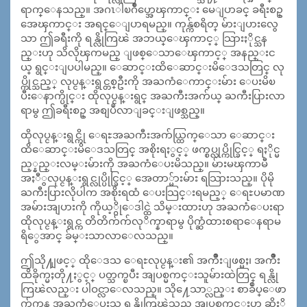
ရာက္ေနသည္။ အဂၤါၿဂိဳဟ္အေၾကာင္း မေျပာခင္ ခရီးစဥ္
အေၾကာင္း အရင္ေျပာရမည္။ ကုန္က်စရိတ္ မ်ားျပားလွေ
သာ ဤခရီးကို ရန္လိုကြၽဲ အဘယ္ေၾကာင့္ သြားႏိုင္သန
ည္းဟု သိလိုၾကမည္ ျဖစ္ေသာေၾကာင့္ အနည္းင
ယ္ ရွင္းျပပါမည္။ ေဆာင္းထိေဆာင္းမိေဒသတြင္ လု
ပ္ကိုင္သည့္ လုပ္ငန္းရွင္တစ္ဦးကို အႀကံေကာင္းမ်ား ေပးမိၿ
ပီးေနာက္ပိုင္း ထိုလုပ္ငန္းရွင္ အႀကီးအက်ယ္ ႀကီးပြားလာ
ရာမွ ဤခရီးစဥ္ အစျပဳလာျခင္းျဖစ္သည္။
ထိုလုပ္ငန္းရွင္ကို ေရႊအႀကီးအက်ယ္ထြက္ေသာ ေဆာင္း
ထိေဆာင္းမိေဒသတြင္ အစိုးရႏွင့္ ဖက္စပ္လုပ္ကိုင္ခြင့္ ရႏိုင္မ
ည့္နည္းလမ္းမ်ားကို အႀကံေပးမိသည္။ မ်ားမၾကာမီ
အႏီွလုပ္ငန္းရွင္လုပ္ပိုင္ခြင့္ အေတာ္မ်ားမ်ား ရသြားသည္။ ပိုမို
ႀကီးပြားလိုပါက အစိုးရထံ ေပးသြင္းရမည့္ ေရႊပမာဏ
အမ်ားအျပားကို ကိုယ့္ဂိုေဒါင္ထဲ သိမ္းထားဟု အႀကံေပးရာ
ထိုလုပ္ငန္းရွင္က တိတိက်က်လုိက္နာရာမွ ပိုက္ဆံထားစရာေနရာမ
ရိွေအာင္ ခ်မ္းသာလာေလသည္။
ဤသို႔ျဖင့္ ထိုေဒသ ေရႊလုပ္ငန္း၏ အက်ဳိးျဖစ္မႈ၊ အက်ဳိး
ထိခိုက္မႈတို႔ႏွင့္ ပတ္သက္ၿပီး အျပစ္မကင္းသူမ်ားထဲတြင္ ရန္လို
ကြၽဲလည္း ပါဝင္လာေလသည္။ သို႔ေသာ္လည္း စာခ်ဳပ္ေဖာ
က္ဖ်က္ရန္ အႀကံေပးသူ ရန္လိုကြၽဲသည္ အျပစ္မကင္းဟု ဆိုႏို