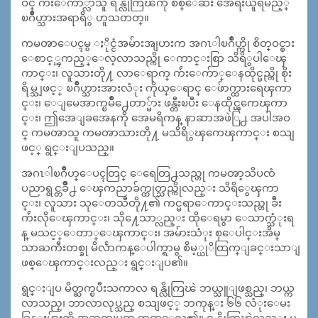
ဝင္ က်ဴးေက်ာ္လာသူ ရန္လိုကြၽဲကို စစ္ေဆး အေရးယူရမည့္
ၿဂိဳဟ္သားအရာရိွ ဟူသတတ္။
ကမၻာေပၚမွ ႏိုင္ငံအမ်ားအျပားက အဂၤါၿဂိဳဟ္ကို စိတ္ဝင္စား
ေစာင့္ၾကည့္ေလ့လာသည္ကို ေကာင္းစြာ သိရိွပါေၾ
ကာင္း၊ လူသားတို႔ လာေရာက္ က်ဴးေက်ာ္ေနထိုင္မည္ကို စိုး
ရိမ္သျဖင့္ ၿဂဳိဟ္သားအားလံုး ကိုယ္ေရာင္ ေဖ်ာက္ထားရေၾကာ
င္း၊ ေျမေအာက္ၿမိဳ႕ေတာ္မ်ား ဖန္တီးၿပီး ေနထိုင္ၾကေၾကာ
င္း၊ ဤအေျခအေနကို အေမရိကန္ နာဆာအဖဲြ႕ အပါအဝ
င္ ကမၻာသူ ကမၻာသားတို႔ မသိရိွၾကေၾကာင္း စသျ
ဖင့္ ရွင္းျပသည္။
အဂၤါၿဂဳိဟ္ေပၚတြင္ ေရေတြ႕သည္ဟု ကမၻာ့သိပၸံ
ပညာရွင္တခ်ဳိ႕ ေၾကညာခ်က္ထုတ္သည္ကိုလည္း သိရိွေၾကာ
င္း၊ လူသား သုေတသီတို႔၏ ကင္မရာေကာင္းသည္ဟု ခ်ီး
က်ဴးလိုေၾကာင္း၊ သို႔ေသာ္လည္း ထိုေရမွာ ေသာက္သံုးရ
န္ မသင့္ေတာ္ေၾကာင္း၊ အမ်ားသံုး စုေပါင္းအိမ္
သာႀကီးတစ္ခု မိလႅာကန္ေပါက္ရာမွ စိမ့္ယုိထြက္ျခင္းသာျ
ဖစ္ေၾကာင္းလည္း ရွင္းျပ၏။
ရွင္းျပ မိတ္ဆက္ၿပီးသကာလ ရန္လိုကြၽဲ ဘယ္သူျဖစ္သည္၊ ဘယ္က
လာသည္၊ ဘာလာလုပ္သည္ စသျဖင့္ ဘကုန္း ၆၆ လံုးေမး
ခြန္းမ်ားကို အဆက္မျပတ္ ထုတ္ေလ၏။ ရန္လိုကြၽဲလည္း မွ