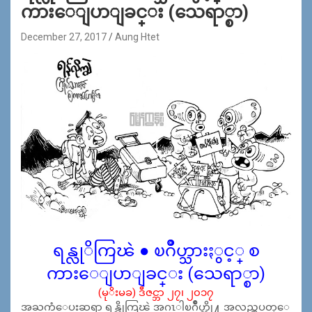
ကားေျပာျခင္း (သေရာ္စာ)
December 27, 2017
Aung Htet
ရန္လုိကြၽဲ ● ၿဂိဳဟ္သားႏွင့္ စ
ကားေျပာျခင္း (သေရာ္စာ)
(မုိးမခ) ဒီဇင္ဘာ ၂၇၊ ၂၀၁၇
အႀကံေပးဆရာ ရန္လိုကြၽဲ အဂၤါၿဂိဳဟ္သို႔ အလည္အပတ္ေ