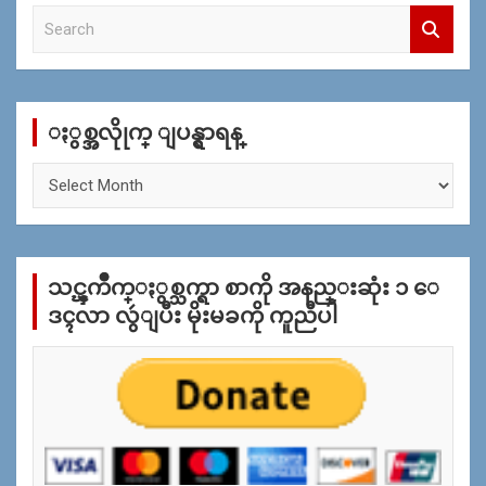
S
e
a
r
c
ႏွစ္အလိုုက္ ျပန္ရွာရန္
h
ႏွ
စ္
အ
လိုု
က္
သင္ၾကိဳက္ႏွစ္သက္ရာ စာကို အနည္းဆုံး ၁ ေ
ျ
ပ
ဒၚလာ လွဴျပီး မိုးမခကို ကူညီပါ
န္
ရွာ
ရန္