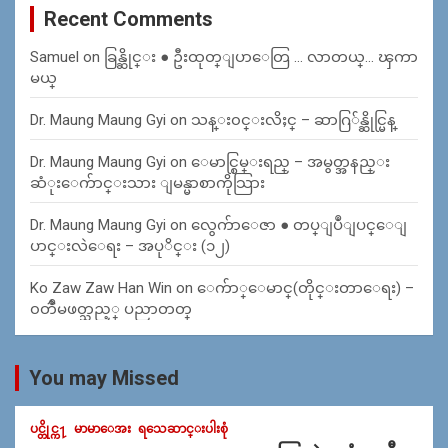
Recent Comments
Samuel
on
ခြန္ဆိုင္း ● ဦးထုတ္ျပာေတြ … လာတယ္… ၾကာ
မယ္
Dr. Maung Maung Gyi
on
သန္း၀င္းလိႈင္ – ဆာဂြ်န္ဆိုင္မြန္
Dr. Maung Maung Gyi
on
ေမာင္စြမ္းရည္ – အမွတ္အနည္း
ဆံုးေက်ာင္းသား ျမန္မာစာကိုသြား
Dr. Maung Maung Gyi
on
လွေက်ာေဇာ ● တပ္ျပဳျပင္ေျ
ပာင္းလဲေရး – အပုိင္း (၁၂)
Ko Zaw Zaw Han Win
on
ေက်ာ္ေမာင္(တိုင္းတာေရး) –
၀တၳဳမဖတ္သည့္ ပညာတတ္
You may Missed
ပင္တိုင္က႑
မာမာေအး
ရသေဆာင္းပါးစုံ