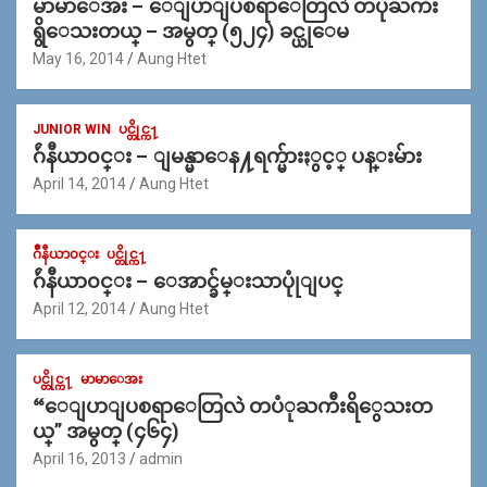
မာမာေအး – ေျပာျပစရာေတြလဲ တပုံႀကီး
ရွိေသးတယ္ – အမွတ္ (၅၂၄) ခင္ယုေမ
May 16, 2014
Aung Htet
JUNIOR WIN
ပင္တိုင္က႑
ဂ်ဴနီယာ၀င္း – ျမန္မာေန႔ရက္မ်ားႏွင့္ ပန္းမ်ား
April 14, 2014
Aung Htet
ဂ်ဳနီယာ၀င္း
ပင္တိုင္က႑
ဂ်ဴနီယာ၀င္း – ေအာင္ခ်မ္းသာပုုံျပင္
April 12, 2014
Aung Htet
ပင္တိုင္က႑
မာမာေအး
“ေျပာျပစရာေတြလဲ တပံုႀကီးရိွေသးတ
ယ္” အမွတ္ (၄၆၄)
April 16, 2013
admin