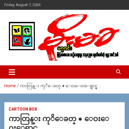
Skip
Friday, August 7, 2026
to
content
USA – editors @ moemaka.net ((510) 854-6501)။ ရန္ကုန္ ဆက္သြ
MoeMaKa Burmese News &
ယ္ေရး – အမွတ္ ၂၅၄၊ ပထပ္၊ လမ္း ၄၀၊ ေက်ာက္တံတား၊ ရန္ကုန္။
Media
(ဖုုံး – ၀၉ ၂၅၂ ၂၄၉ ၀၉၄ ၊ ၀၉ ၄၂၁ ၇၄၃ ၇၅၃ ၊ ၀၉ ၅၀၄ ၁၀ ၅၈) ျ
ဖန္႔ခ်ိေရး – ဆိပ္ကမ္းသာစာေပ – အမွတ္ ၁၃ / ၃၈ လမ္း။ ပလာ
Home
ကာတြန္း ကုိေခတ္ ● ေဝးေဝးေရွာင္မွ …
ဇာေစ်းသစ္ ။ ၀၉ ၇၈၆၈၃၇ ၃၀၅ / ၀၉ ၉၆၃၆၉၉၈၃၄
CARTOON BOX
ကာတြန္း ကုိေခတ္ ● ေဝးေ
ဝးေရွာင္မွ …