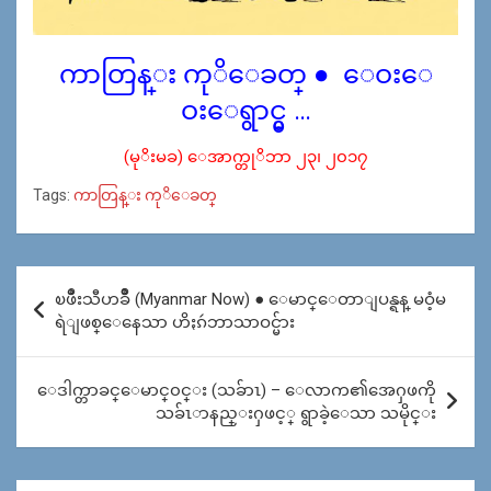
ကာတြန္း ကုိေခတ္ ● ေဝးေ
ဝးေရွာင္မွ …
(မုိးမခ) ေအာက္တုိဘာ ၂၃၊ ၂၀၁၇
Tags:
ကာတြန္း ကုိေခတ္
Post
ၿဖိဳးသီဟခ်ဳိ (Myanmar Now) ● ေမာင္ေတာျပန္ရန္ မဝံ့မ
navigation
ရဲျဖစ္ေနေသာ ဟိႏၵဴဘာသာဝင္မ်ား
ေဒါက္တာခင္ေမာင္၀င္း (သခ်ာၤ) – ေလာက၏အေႁဖကို
သခ်ၤာနည္းႁဖင့္ ရွာခဲ့ေသာ သမိုင္း