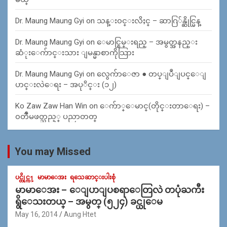
Dr. Maung Maung Gyi
on
သန္း၀င္းလိႈင္ – ဆာဂြ်န္ဆိုင္မြန္
Dr. Maung Maung Gyi
on
ေမာင္စြမ္းရည္ – အမွတ္အနည္း
ဆံုးေက်ာင္းသား ျမန္မာစာကိုသြား
Dr. Maung Maung Gyi
on
လွေက်ာေဇာ ● တပ္ျပဳျပင္ေျ
ပာင္းလဲေရး – အပုိင္း (၁၂)
Ko Zaw Zaw Han Win
on
ေက်ာ္ေမာင္(တိုင္းတာေရး) –
၀တၳဳမဖတ္သည့္ ပညာတတ္
You may Missed
ပင္တိုင္က႑
မာမာေအး
ရသေဆာင္းပါးစုံ
မာမာေအး – ေျပာျပစရာေတြလဲ တပုံႀကီး
ရွိေသးတယ္ – အမွတ္ (၅၂၄) ခင္ယုေမ
May 16, 2014
Aung Htet