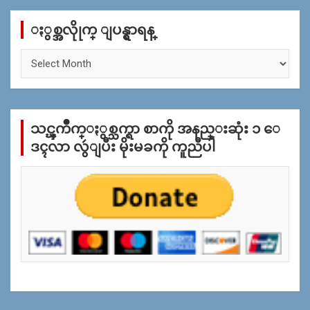
c
ႏွစ္အလိုုက္ ျပန္ရွာရန္
h
ႏွ
စ္
အ
လိုု
က္
သင္ၾကိဳက္ႏွစ္သက္ရာ စာကို အနည္းဆုံး ၁ ေ
ျ
ပ
ဒၚလာ လွဴျပီး မိုးမခကို ကူညီပါ
န္
ရွာ
ရန္