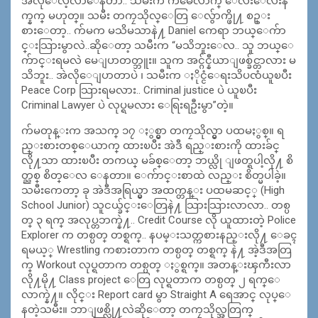
အဲလိုေလ့လာေနတာ.. သမီးက က်မေလာက္ ေလးေလးန
က္နက္ မဟုတ္။ သမီး တကၠသိုလ္ေတြ ေလွ်ာက္ဖို႔ စဥ္း
စားေတာ့.. က်မက မသိမသာနဲ႔ Daniel ကေရာ ဘယ္ေက်ာ
င္းသြားမွာလဲ..ဆိုေတာ့ သမီးက “မသိဘူးေလ.. သူ ဘယ္ေ
က်ာင္းရမလဲ မေျပာတတ္ဘူး။ သူက အင္ဂ်င္နီယာျဖစ္ခ်င္တာလား မ
သိဘူး.. အဲလိုေျပာတာပဲ ၊ သမီးက ႏိုင္ငံေရးသိပၸံယူၿပီး
Peace Corp သြားရမလား.. Criminal justice ပဲ ယူၿပီး
Criminal Lawyer ပဲ လုပ္ရမလား ေရြးရဦးမွာ”တဲ့။
က်မတုန္းက အသက္ ၁၇ ႏွစ္မွာ တကၠသိုလ္မွာ ပထမႏွစ္။ ရ
ည္းစားတစ္ေယာက္ ထားၿပီး အဲဒီ ရည္းစားကို ထားခ်င္
လို႔သာ ထားၿပီး တကယ္ မခ်စ္ေတာ့ ဘယ္လို ျဖတ္ရပါ့လို႔ စိ
တ္ညစ္ စိတ္ေလ ေနတာ။ ေက်ာင္းစာထဲ လည္း စိတ္မပါခဲ့။
သမီးကေတာ့ ခု အဲဒီအရြယ္မွာ အထက္တန္း ပထမဆင့္ (High
School Junior) သူငယ္ခ်င္းေတြနဲ႔ သြားသြားလာလာ.. တစ္ပ
တ္ ၃ ရက္ အလုပ္တဘက္နဲ႔.. Credit Course လို ယူထားတဲ့ Police
Explorer က တစ္ပတ္ တစ္ရက္.. နပမ္းသတ္ကစားနည္းလို႔ ေခၚ
ရမယ့္ Wrestling ကစားတာက တစ္ပတ္ တစ္ရက္ နဲ႔ အဲ့ဒီအတြ
က္ Workout လုပ္ရတာက တစ္ပတ္ ႏွစ္ရက္။ အတန္းၾကီးလာ
လို႔မို႔ Class project ေတြ လုပ္ရတာက တစ္ပတ္ ၂ ရက္ေ
လာက္နဲ႔။ လိုင္း Report card မွာ Straight A ရေအာင္ လုပ္ေ
နတဲ့သမီး။ ဘာျဖစ္လို႔လဲဆိုေတာ့ တကၠသိုလ္အတြက္