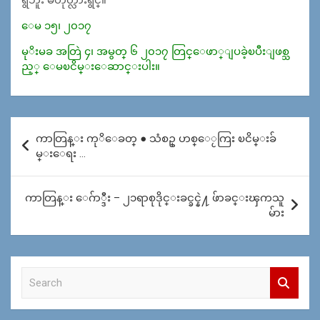
ရွိဘူး မဟုတ္လားရွင္။
ေမ ၁၅၊ ၂၀၁၇
မုိးမခ အတြဲ ၄၊ အမွတ္ ၆ ၂၀၁၇ တြင္ေဖာ္ျပခဲ့ၿပီးျဖစ္သ
ည့္ ေမၿငိမ္းေဆာင္းပါး။
Post
ကာတြန္း ကုိေခတ္ ● သံစဥ္ ဟစ္ေႂကြး ၿငိမ္းခ်
navigation
မ္းေရး …
ကာတြန္း ေဂ်ာ္ဒီး – ၂၁ရာစုဒိုင္းခင္ခင္နဲ႔ ဖ်ာခင္းၾကသူ
မ်ား
S
e
a
r