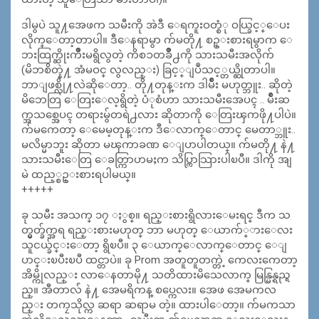
ဒါမွပဲ သူ႔အေဖက သမီးကို အဲဒီ ေရကူးဝတ္စံု ဝယ္ခြင့္ေပး
လိုက္ေတာ့တာပါ။ ဒီေနရာမွာ က်မတို႔ စဥ္းစားရမွာက ေ
ဘးထြက္ဆိုးက်ိဳးမရွိလွတဲ့ ကိစၥတခ်ိဳ႕ကို သားသမီးအလိုက်
(မိဘစိတ္နဲ႔ အံမဝင္ လွလည္း) ခြင့္ျပဳသင့္တယ္ဆိုတာပါ။
ဘာျဖစ္လို႔လဲဆိုေတာ့.. တို႔တုန္းက ဒါမ်ိဳး မဟုတ္ဘူး.. ဆိုတဲ့
မိဘေတြ ေတြးေလ့ရွိတဲ့ ပံုစံဟာ သားသမီးအေပၚ .. မ်ိဳးဆ
က္အသစ္အေပၚ တရားမွ်တရဲ႕လား ဆိုတာကို ေတြးၾကဖို႔ပါပဲ။
က်မကေတာ့ ေမေမ့တုန္းက ဒီေလာက္ေတာင္ မေတာ္ဘူး..
မလိမ္မာဘူး ဆိုတာ မၾကာခဏ ေျပာပါတယ္။ က်မတို႔ နဲ႔
သားသမီးေတြ ေခတ္ကြာဟမႈက သိပ္ကြာသြားပါၿပီ။ ဒါကို အျ
မဲ ထည့္စဥ္းစားရပါမယ္။
+++++
ခု သမီး အသက္ ၁၇ ႏွစ္။ ရည္းစားရွိလားေမးရင္ ဒီက သ
တ္မွတ္ခ်က္အရ ရည္းစားမဟုတ္ ဘာ မဟုတ္ ေယာက်္ားေလး
သူငယ္ခ်င္းေတာ့ ရွိၿပီ။ ၃ ေယာက္ေလာက္ေတာင္ ေျ
ပာင္းၿပီးၿပီ ထင္တာပဲ။ ခု Prom အတူတူတက္တဲ့ ကေလးကေတာ့
အိမ္ကိုလည္း လာေနတာမို႔ သတိထားမိသေလာက္ မြန္မြန္ရည္ရ
ည္။ အီတာလ်ံ နဲ႔ အေမရိကန္ စပ္ကေလး။ အေဖ အေမကလ
ည္း တကၠသိုလ္က ဆရာ ဆရာမ တဲ့။ ထားပါေတာ့။ က်မကသာ