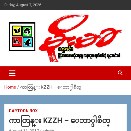
Skip
Friday, August 7, 2026
to
content
USA – editors @ moemaka.net ((510) 854-6501)။ ရန္ကုန္ ဆက္သြ
MoeMaKa Burmese News &
ယ္ေရး – အမွတ္ ၂၅၄၊ ပထပ္၊ လမ္း ၄၀၊ ေက်ာက္တံတား၊ ရန္ကုန္။
Media
(ဖုုံး – ၀၉ ၂၅၂ ၂၄၉ ၀၉၄ ၊ ၀၉ ၄၂၁ ၇၄၃ ၇၅၃ ၊ ၀၉ ၅၀၄ ၁၀ ၅၈) ျ
ဖန္႔ခ်ိေရး – ဆိပ္ကမ္းသာစာေပ – အမွတ္ ၁၃ / ၃၈ လမ္း။ ပလာ
Home
ကာတြန္း KZZH – ေဘာ္ဒါစိတ္
ဇာေစ်းသစ္ ။ ၀၉ ၇၈၆၈၃၇ ၃၀၅ / ၀၉ ၉၆၃၆၉၉၈၃၄
CARTOON BOX
ကာတြန္း KZZH – ေဘာ္ဒါစိတ္
August 11, 2017
admin