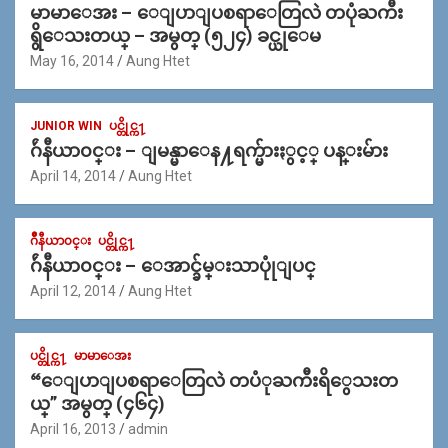
မာမာေအး – ေျပာျပစရာေတြလဲ တပုံႀကီး
ရွိေသးတယ္ – အမွတ္ (၅၂၄) ခင္ယုေမ
May 16, 2014
Aung Htet
JUNIOR WIN
ပင္တိုင္က႑
ဂ်ဴနီယာ၀င္း – ျမန္မာေန႔ရက္မ်ားႏွင့္ ပန္းမ်ား
April 14, 2014
Aung Htet
ဂ်ဳနီယာ၀င္း
ပင္တိုင္က႑
ဂ်ဴနီယာ၀င္း – ေအာင္ခ်မ္းသာပုုံျပင္
April 12, 2014
Aung Htet
ပင္တိုင္က႑
မာမာေအး
“ေျပာျပစရာေတြလဲ တပံုႀကီးရိွေသးတ
ယ္” အမွတ္ (၄၆၄)
April 16, 2013
admin