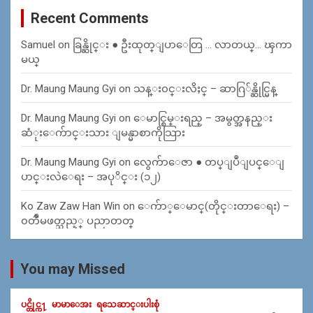
Recent Comments
Samuel
on
ခြန္ဆိုင္း ● ဦးထုတ္ျပာေတြ … လာတယ္… ၾကာ
မယ္
Dr. Maung Maung Gyi
on
သန္း၀င္းလိႈင္ – ဆာဂြ်န္ဆိုင္မြန္
Dr. Maung Maung Gyi
on
ေမာင္စြမ္းရည္ – အမွတ္အနည္း
ဆံုးေက်ာင္းသား ျမန္မာစာကိုသြား
Dr. Maung Maung Gyi
on
လွေက်ာေဇာ ● တပ္ျပဳျပင္ေျ
ပာင္းလဲေရး – အပုိင္း (၁၂)
Ko Zaw Zaw Han Win
on
ေက်ာ္ေမာင္(တိုင္းတာေရး) –
၀တၳဳမဖတ္သည့္ ပညာတတ္
You may Missed
ပင္တိုင္က႑
မာမာေအး
ရသေဆာင္းပါးစုံ