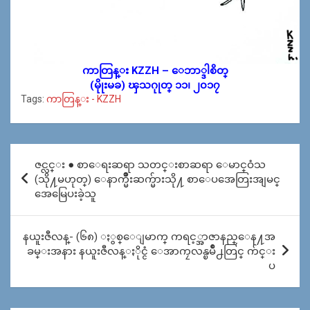
ကာတြန္း KZZH – ေဘာ္ဒါစိတ္
(မိုုးမခ) ၾသဂုုတ္ ၁၁၊ ၂၀၁၇
Tags:
ကာတြန္း - KZZH
Post
ဇင္လင္း ● စာေရးဆရာ သတင္းစာဆရာ ေမာင္ဝံသ
navigation
(သို႔မဟုတ္) ေနာက္မ်ိဳးဆက္မ်ားသို႔ စာေပအေတြးအျမင္
အေမြေပးခဲ့သူ
နယူးဇီလန္- (၆၈) ႏွစ္ေျမာက္ ကရင့္အာဇာနည္ေန႔အ
ခမ္းအနား နယူးဇီလန္ႏိုင္ငံ ေအာကၠလန္ၿမိဳ႕တြင္ က်င္း
ပ