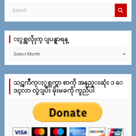
S
e
a
r
c
ႏွစ္အလိုုက္ ျပန္ရွာရန္
h
ႏွ
စ္
အ
လိုု
က္
သင္ၾကိဳက္ႏွစ္သက္ရာ စာကို အနည္းဆုံး ၁ ေ
ျ
ပ
ဒၚလာ လွဴျပီး မိုးမခကို ကူညီပါ
န္
ရွာ
ရန္