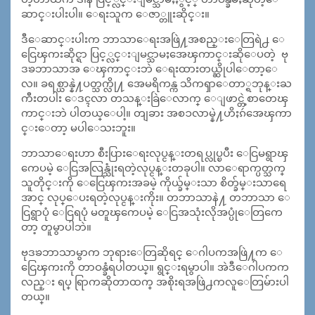
ဆာင္းပါးပါ။ ေရးသူက ေဇာ္တူးဆိုင္း။
ဒီေဆာင္းပါးက ဘာသာေရးအဖြဲ႔အစည္းေတြရဲ႕ ေ
ငြေၾကးဆိုင္ရာ ပြင့္လင္းျမင္သာမႈအေၾကာင္းဆိုေပတဲ့ ဗု
ဒၶဘာသာအ ေၾကာင္းဘဲ ေရးထားတယ္ဆိုပါေတာ့ေ
လ။ ခရစ္ယာန္နဲ႔ပတ္သက္လို႔ အေမရိကန္က သိကၡာေတာ္ရဘုန္းႀ
ကီးတပါး ေဒၚလာ တသန္းခြဲေလာက္ ေျဖာင္တဲ့စာတေၾ
ကာင္းဘဲ ပါတယ္ေပါ့။ တျခား အစၥလာမ္နဲ႔ဟိႏၵဴအေၾကာ
င္းေတာ့ မပါေသးဘူး။
ဘာသာေရးဟာ စီးပြားေရးလုပ္ငန္းတရပ္လုပ္ၿပီး ေငြမရွာၾ
ကေပမဲ့ ေငြအလြန္သုံးရတဲ့လုပ္ငန္းတခုပါ။ လာေရာက္ပတ္သက္
သူတိုင္းကို ေငြေၾကးအခမဲ့ ကိုယ္ခ်မ္းသာ စိတ္ခ်မ္းသာရေ
အာင္ လုပ္ေပးရတဲ့လုပ္ငန္းကိုး။ တဘာသာနဲ႔ တဘာသာ ေ
ငြရွာပုံ ေငြရပုံ မတူၾကေပမဲ့ ေငြအသုံးလိုအပ္ပုံေတြကေ
တာ့ တူမွာပါဘဲ။
ဗုဒၶဘာသာမွာက ဘုရားေတြဆိုရင္ ေဂါပကအဖြဲ႔က ေ
ငြေၾကးကို တာဝန္ခံရပါတယ္။ ရွင္းရမွာပါ။ အဲဒီေဂါပကက
လည္း ရပ္ ရြာကဆိုတာထက္ အစိုးရအဖြဲ႕ကလူေတြမ်ားပါ
တယ္။