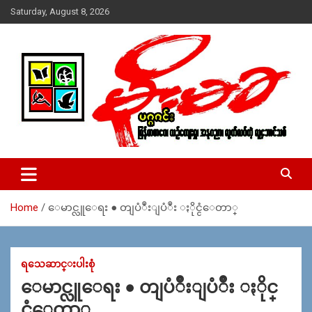
Skip
Saturday, August 8, 2026
to
content
USA – editors @ moemaka.net ((510) 854-6501)။ ရန္ကုန္ ဆက္သြ
MoeMaKa Burmese News &
ယ္ေရး – အမွတ္ ၂၅၄၊ ပထပ္၊ လမ္း ၄၀၊ ေက်ာက္တံတား၊ ရန္ကုန္။
Media
(ဖုုံး – ၀၉ ၂၅၂ ၂၄၉ ၀၉၄ ၊ ၀၉ ၄၂၁ ၇၄၃ ၇၅၃ ၊ ၀၉ ၅၀၄ ၁၀ ၅၈) ျ
ဖန္႔ခ်ိေရး – ဆိပ္ကမ္းသာစာေပ – အမွတ္ ၁၃ / ၃၈ လမ္း။ ပလာ
Home
ေမာင္လူေရး ● တျပံဳးျပံဳး ႏိုင္ငံေတာ္
ဇာေစ်းသစ္ ။ ၀၉ ၇၈၆၈၃၇ ၃၀၅ / ၀၉ ၉၆၃၆၉၉၈၃၄
ရသေဆာင္းပါးစုံ
ေမာင္လူေရး ● တျပံဳးျပံဳး ႏိုင္
ငံေတာ္