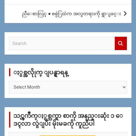
ညီေစာလြင္ ● စစ္ပဲြထဲက အလွတရားကို ရွာျခင္း
S
e
a
r
c
ႏွစ္အလိုုက္ ျပန္ရွာရန္
h
ႏွ
စ္
အ
လိုု
က္
သင္ၾကိဳက္ႏွစ္သက္ရာ စာကို အနည္းဆုံး ၁ ေ
ျ
ပ
ဒၚလာ လွဴျပီး မိုးမခကို ကူညီပါ
န္
ရွာ