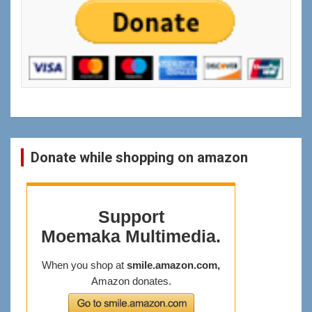
ရန္
Donate while shopping on amazon