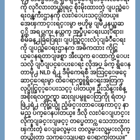
ကို လုိလားတယ္ဆိုရင္ စိုးမိုးထားတဲ့ ျပည္ထဲေ
ရးဝန္ၾကီးဌာနကို လႊဲေပးသင့္ပါတယ္။
အေၾကာင္းရင္းမွာ ဗဟိုမွ ျမိဳ႕နယ္အဆ
င့္ထိ အရပ္ဘက္၊ နယ္ဘက္ အုပ္ခ်ဳပ္ေရးယႏၱရား၊
စီမံခန္႕ခြဲြေရး၊ ျပည္တြင္းလံုျခံဳေရး
ကို ျပည္ထဲေရးဌာနက အဓိကထား ကိုင္တြ
ယ္ေနရတာျဖစ္ရာ အီးယူက ေထာက္ပံ့ေပး
သလို ျပဳျပင္ေပးေရး လိုအပ္ ခ်က္ ရွိေန
တာမို႕ NLD ရဲ႕ ဒီမိုကေရစီ အသြင္ေဖၚေ
ဆာင္ေရးမွာ ထိေရာက္မွူရွိေရးအတြက္
လုပ္ပိုင္ခြင့္ေပးသင့္ ပါတယ္။ ဦးသိန္းစိန္
အစိုးရလက္ထက္မွာ ဆႏၵျပမွူေတြကိုု ရဲတပ္
ဖြဲ႕ရဲ႕ ကိုင္တြယ္ပုံ ညံ့ဖ်င္းတာေၾကာင့္ နာ
မည္ ပ်က္ေနပါတယ္။ ဒီလို လႊဲေျပာင္း
လိုက္ျခင္းျဖင့္ တပ္မေတာ္က သေဘာထား
ၾကီးတဲ့ ေျခလွမ္း တလွမ္းလွမ္းလိုက္
တယ္ဆိုတာ သက္ေသျပရာ ေရာက္ပါတယ္။”