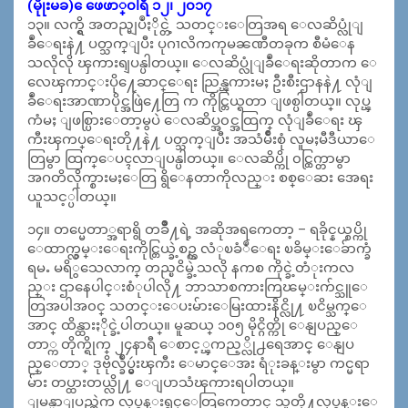
(မိုုးမခ) ေဖေဖာ္၀ါရီ ၁၂၊ ၂၀၁၇
၁၃။ လက္ရွိ အတည္မျပဳႏိုင္တဲ့ သတင္းေတြအရ ေလဆိပ္လုံျ
ခဳံေရးနဲ႔ ပတ္သက္ျပီး ပုဂၢလိကကုမၼဏီတခုက စီမံေန
သလိုလို ၾကားရျပန္ပါတယ္။ ေလဆိပ္လုံျခဳံေရးဆိုတာက ေ
လေၾကာင္းပို႔ေဆာင္ေရး ညြန္ၾကားမႈ ဦးစီးဌာနနဲ႔ လုံျ
ခဳံေရးအာဏာပိုင္အဖြဲ႔ေတြ က ကိုင္တြယ္ရတာ ျဖစ္ပါတယ္။ လုပ္ၾ
ကံမႈ ျဖစ္ပြားေတာ့မွပဲ ေလဆိပ္အ၀င္အထြက္ လုံျခဳံေရး ၾ
ကီးၾကပ္ေရးတို႔နဲ႔ ပတ္သက္ျပီး အသံမ်ဳိးစုံ လူမႈမီဒီယာေ
တြမွာ ထြက္ေပၚလာျပန္ပါတယ္။ ေလဆိပ္ကို ၀င္ထြက္တာမွာ
အဂတိလိုက္စားမႈေတြ ရွိေနတာကိုလည္း စစ္ေဆး အေရး
ယူသင့္ပါတယ္။
၁၄။ တပ္မေတာ္အရာရွိ တခ်ဳိ႔ရဲ့ အဆိုအရကေတာ့ – ရခိုင္နယ္စပ္ကို
ေထာက္လွမ္းေရးကိုင္တြယ္ခဲ့စဥ္က လံုၿခံဳေရး ၿခိမ္းေခ်ာက္ခံ
ရမႉ မရိွသေလာက္ တည္ၿငိမ္ခဲ့သလို နကစ ကိုင္ခဲ့တံုးကလ
ည္း ဌာနေပါင္းစံုပါလို႔ ဘာသာစကားကြၽမ္းက်င္သူေ
တြအပါအ၀င္ သတင္းေပးမ်ားေမြးထားနိင္လို႔ ၿငိမ္သက္ေ
အာင္ ထိန္ထားႏိုင္ခဲ့ပါတယ္။ မူဆယ္ ၁၀၅ မိုင္ဂိတ္ကို ေနျပည္ေ
တာ္က တိုက္ရိုက္ ၂၄နာရီ ေစာင့္ၾကည့္လို႕ရေအာင္ ေနျပ
ည္ေတာ္ ဒုဗိုလ္ခ်ဳပ္မွဴးၾကီး ေမာင္ေအး ရံုးခန္းမွာ ကင္မရာ
မ်ား တပ္ထားတယ္လို႔ ေျပာသံၾကားရပါတယ္။
ျမန္မာျပည္ထဲက လုပ္ငန္းရွင္ေတြကေတာင္ သူတို႔လုပ္ငန္းေ