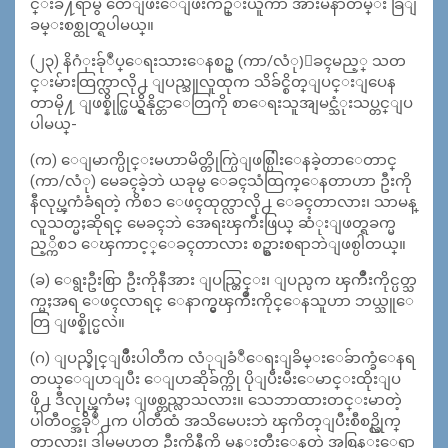
င္းခ်ဲ႔ရာမွ တေျဖးေျဖးက်ဥ္းယူကာ အားမနာတမ္း ခြဲျ
ခမ္းစစ္ထုတ္ရပါမယ္။
(၂၃) နိဂံုးခ်ုဳပ္ေရးသားေနစဥ္ (ကာ/လံု)ေခၚမည့္ သတ
င္းမ်ားထြက္လာလို႕ ျပည္သူလူထုက သိခ်င္စိတ္ျပင္းျပေန
တာမို႔ ျဖစ္နိုင္ဖြယ္ရွိနိုင္တာေတြကို စာေရးသူအျမင္သံုးသပ္တင္ျပ
ပါမယ္-
(က) ေျမာက္ပိုင္းမဟာမိတ္တိုက္ပြဲျဖစ္ပြါးေနခဲ့တာေတာင္
(ကာ/လံု) မေခၚခဲ့ဘဲ ယခုမွ ေခၚသံထြက္ေနတာဟာ ဦးကို
နီလုပ္ၾကံခံရတဲ့ ကိစၥ ေဖၚထုတ္လာလို႕ ေခၚတာလား၊ သာမန္
လူသတ္မႈဆိုရင္ မေခၚဘဲ အေရးၾကီးဖြယ္ ဆံုးျဖတ္ရခက္မ
ည့္ကိစၥ ေၾကာင့္ေခၚတာလား စဥ္စားစရာဘဲျဖစ္ပါတယ္။
(ခ) ေရွးဦးစြာ ဦးကိုနီအား ျပည္တြင္း၊ ျပည္ပက ၾကိဳးကိုင္ပတ္သ
က္မႈအရ ေဖၚလာရင္ ေနာက္မွၾကိဳးကိုင္ေနသူဟာ ဘယ္သူေ
တြ ျဖစ္နိုင္မလဲ။
(ဂ) ျပည္ခိုင္ျဖိဳးပါတီက လံုျခံဳေရးျခိမ္းေခ်ာက္ခံေနရ
တယ္ေျပာျပီး ေျပာဆိုခ်က္ကို ပိုျပီးမီးေမာင္းထိုးျပ
ဖို႕ ဒီလုုပ္ၾကံမႈ ျဖစ္တည္လာသလား။ သေဘာထားတင္းမာတဲ့
ပါတီဝင္အခ်ိုဳ႕က ပါတီထံ အသိမေပးဘဲ ၾကိတ္ျပီးစီစဥ္လိုက္
တာလား၊ ဒါမွမဟုတ္ ဦးကိုနီကို မုန္းတီးေနတဲ့ အစြန္းေရာ