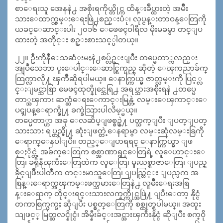
စာေရးသူ အေနနဲ႕ အစိုးရကိုယ္တိုင္က ထိန္းခ်ဳပ္ထားတဲ့ အမ်ိဳး
သားေထာက္လွမ္းေရးဖြဲ႕စည္းပံု၊ လုပ္ငန္းတာဝန္ေတြကို
ယခင္ေဆာင္းပါး ၂၀၁၆ ေဖေဖၚဝါရီလ မိုးမခမွာ တင္ျပ
ထားတဲ့ အတိုင္း စဥ္းစားသင့္ပါတယ္။
၂၂။ ဦးကိုနီေသဆံုးမႈနဲ႕စပ္လ်ဥ္းျပီး တပ္မေတာ္ကလည္း
အျပဳသေဘာ ပူးေပါင္းေဆာင္ရြက္မည္ ဆိုတဲ့ ေၾကညာခ်က္
ထြက္လာလို႔ ၾကိဳဆိုရပါမယ္။ ေနာက္ကြယ္မွ ဇာတ္လမ္းကို ပြင့္လ
င္းျမင္သာစြာ မေဖၚထုတ္နိုင္သေရြ႕ အရပ္သားအစိုးရနဲ ႕တပ္မေ
တာ္အၾကား ဆက္ဆံေရးေကာင္းမြန္တဲ့ လမ္းေၾကာင္းေ
ပၚျပန္ေရာက္ဖို႔ ခက္ခဲသြားပါလိမ့္မယ္။
တပ္မေတာ္ဟာ အခု ေလဆိပ္ျဖစ္စဥ္နဲ႔ ပတ္သက္ျပီး ျပတ္ျပတ္
သားသား ရပ္တည္ဖို႔ ဆုံးျဖတ္တဲ့ေနရာမွာ လမ္းဆုံလမ္းခြကို
ေရာက္ေနပါျပီ။ တည့္ေျပာရရင္ ေနာက္ကြယ္မွာ ျဖ
စ္ႏိုင္တဲ့ အခ်က္ေတြက စစ္အာဏာရွင္ေတြရဲ့ လူေဟာင္းေ
တြ၊ ခရိုနီၾကီးေတြထဲက လူေတြ၊ မူးယစ္ရာဇာေတြ၊ ျပည္
ခိုင္ျဖိဳးပါတီက တင္းမာသူေတြ၊ ျပည္တြင္း ျပည္ပက အ
စြန္းေရာက္အၾကမ္းဖက္သမားေတြနဲ႕ လူမ်ိဳးေရးအစြ
န္းေရာက္ တိုင္းရင္းသားလက္နက္ကိုင္အဖြဲ႔ ျပီးေတာ့ နိုင္ငံ
တကာစြက္ဖက္မႈ ဆိုျပီး ပစ္မွတ္ေတြကို စစ္ထုတ္ရပါမယ္။ အထူး
သျဖင့္ မြတ္ဆလင္နိုင္ငံ၊ အိမ္နီးခ်င္းအင္အားၾကီးနိုင္ငံ ဆိုျပီး စက္ဝို