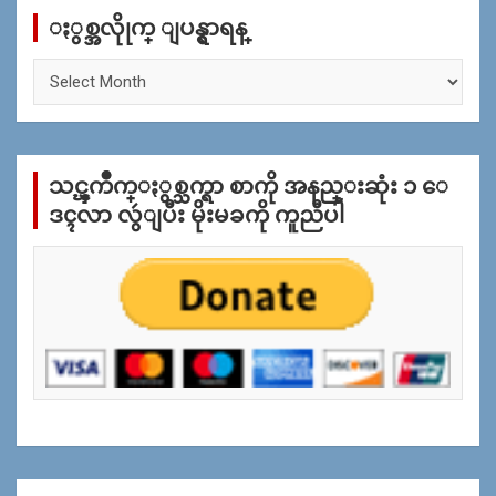
c
ႏွစ္အလိုုက္ ျပန္ရွာရန္
h
ႏွ
စ္
အ
လိုု
က္
သင္ၾကိဳက္ႏွစ္သက္ရာ စာကို အနည္းဆုံး ၁ ေ
ျ
ပ
ဒၚလာ လွဴျပီး မိုးမခကို ကူညီပါ
န္
ရွာ
ရန္