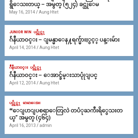
ရွိေသးတယ္ – အမွတ္ (၅၂၄) ခင္ယုေမ
May 16, 2014
Aung Htet
JUNIOR WIN
ပင္တိုင္က႑
ဂ်ဴနီယာ၀င္း – ျမန္မာေန႔ရက္မ်ားႏွင့္ ပန္းမ်ား
April 14, 2014
Aung Htet
ဂ်ဳနီယာ၀င္း
ပင္တိုင္က႑
ဂ်ဴနီယာ၀င္း – ေအာင္ခ်မ္းသာပုုံျပင္
April 12, 2014
Aung Htet
ပင္တိုင္က႑
မာမာေအး
“ေျပာျပစရာေတြလဲ တပံုႀကီးရိွေသးတ
ယ္” အမွတ္ (၄၆၄)
April 16, 2013
admin