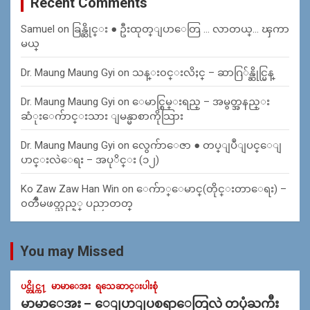
Recent Comments
Samuel
on
ခြန္ဆိုင္း ● ဦးထုတ္ျပာေတြ … လာတယ္… ၾကာ
မယ္
Dr. Maung Maung Gyi
on
သန္း၀င္းလိႈင္ – ဆာဂြ်န္ဆိုင္မြန္
Dr. Maung Maung Gyi
on
ေမာင္စြမ္းရည္ – အမွတ္အနည္း
ဆံုးေက်ာင္းသား ျမန္မာစာကိုသြား
Dr. Maung Maung Gyi
on
လွေက်ာေဇာ ● တပ္ျပဳျပင္ေျ
ပာင္းလဲေရး – အပုိင္း (၁၂)
Ko Zaw Zaw Han Win
on
ေက်ာ္ေမာင္(တိုင္းတာေရး) –
၀တၳဳမဖတ္သည့္ ပညာတတ္
You may Missed
ပင္တိုင္က႑
မာမာေအး
ရသေဆာင္းပါးစုံ
မာမာေအး – ေျပာျပစရာေတြလဲ တပုံႀကီး