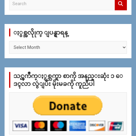
e
a
r
c
ႏွစ္အလိုုက္ ျပန္ရွာရန္
h
ႏွ
စ္
အ
လိုု
က္
သင္ၾကိဳက္ႏွစ္သက္ရာ စာကို အနည္းဆုံး ၁ ေ
ျ
ပ
ဒၚလာ လွဴျပီး မိုးမခကို ကူညီပါ
န္
ရွာ
ရန္