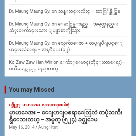
Dr. Maung Maung Gyi
on
သန္း၀င္းလိႈင္ – ဆာဂြ်န္ဆိုင္မြန္
Dr. Maung Maung Gyi
on
ေမာင္စြမ္းရည္ – အမွတ္အနည္း
ဆံုးေက်ာင္းသား ျမန္မာစာကိုသြား
Dr. Maung Maung Gyi
on
လွေက်ာေဇာ ● တပ္ျပဳျပင္ေျ
ပာင္းလဲေရး – အပုိင္း (၁၂)
Ko Zaw Zaw Han Win
on
ေက်ာ္ေမာင္(တိုင္းတာေရး) –
၀တၳဳမဖတ္သည့္ ပညာတတ္
You may Missed
ပင္တိုင္က႑
မာမာေအး
ရသေဆာင္းပါးစုံ
မာမာေအး – ေျပာျပစရာေတြလဲ တပုံႀကီး
ရွိေသးတယ္ – အမွတ္ (၅၂၄) ခင္ယုေမ
May 16, 2014
Aung Htet