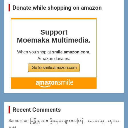
Donate while shopping on amazon
Recent Comments
Samuel
on
ခြန္ဆိုင္း ● ဦးထုတ္ျပာေတြ … လာတယ္… ၾကာ
မယ္