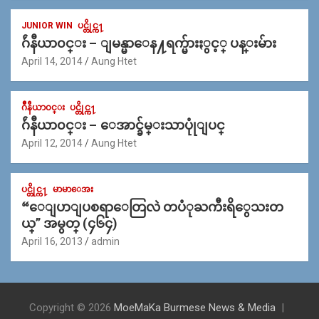
JUNIOR WIN
ပင္တိုင္က႑
ဂ်ဴနီယာ၀င္း – ျမန္မာေန႔ရက္မ်ားႏွင့္ ပန္းမ်ား
April 14, 2014
Aung Htet
ဂ်ဳနီယာ၀င္း
ပင္တိုင္က႑
ဂ်ဴနီယာ၀င္း – ေအာင္ခ်မ္းသာပုုံျပင္
April 12, 2014
Aung Htet
ပင္တိုင္က႑
မာမာေအး
“ေျပာျပစရာေတြလဲ တပံုႀကီးရိွေသးတ
ယ္” အမွတ္ (၄၆၄)
April 16, 2013
admin
Copyright © 2026
MoeMaKa Burmese News & Media