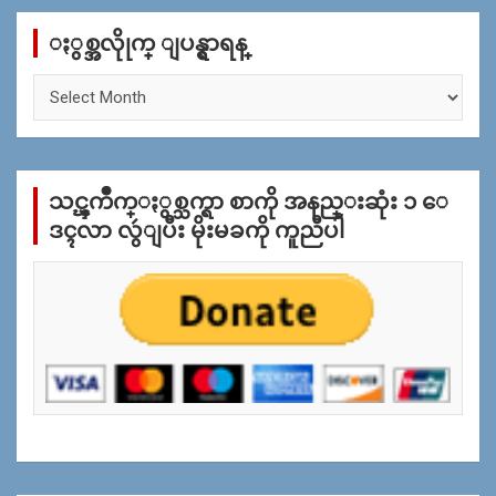
c
ႏွစ္အလိုုက္ ျပန္ရွာရန္
h
ႏွ
စ္
အ
လိုု
က္
သင္ၾကိဳက္ႏွစ္သက္ရာ စာကို အနည္းဆုံး ၁ ေ
ျ
ပ
ဒၚလာ လွဴျပီး မိုးမခကို ကူညီပါ
န္
ရွာ
ရန္