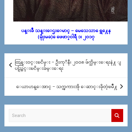
ပန္းခ်ီ သန္းေဌးေမာင္ – မေသေသာ ေရွ႔ေန
(မိုုးမခ) ေဖေဖာ္၀ါရီ ၁၊ ၂၀၁၇
Post
ထြန္း၀င္းၿငိမ္း – ဦးကုိနီ၊ ၂၀၀၈ ဖ်က္သိမ္းေရးနဲ႔ ျ
navigation
ပည္တြင္းၿငိမ္းခ်မ္းေရး
ေယာဟန္ေအာင္ – သက္ၾကားအို ေဆာင္းခိုတဲ့ၿမိဳ႔
S
e
a
r