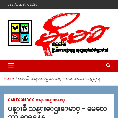
Skip
Friday, August 7, 2026
to
content
USA – editors @ moemaka.net ((510) 854-6501)။ ရန္ကုန္ ဆက္သြ
MoeMaKa Burmese News &
ယ္ေရး – အမွတ္ ၂၅၄၊ ပထပ္၊ လမ္း ၄၀၊ ေက်ာက္တံတား၊ ရန္ကုန္။
Media
(ဖုုံး – ၀၉ ၂၅၂ ၂၄၉ ၀၉၄ ၊ ၀၉ ၄၂၁ ၇၄၃ ၇၅၃ ၊ ၀၉ ၅၀၄ ၁၀ ၅၈) ျ
ဖန္႔ခ်ိေရး – ဆိပ္ကမ္းသာစာေပ – အမွတ္ ၁၃ / ၃၈ လမ္း။ ပလာ
Home
ပန္းခ်ီ သန္းေဌးေမာင္ – မေသေသာ ေရွ႔ေန
ဇာေစ်းသစ္ ။ ၀၉ ၇၈၆၈၃၇ ၃၀၅ / ၀၉ ၉၆၃၆၉၉၈၃၄
CARTOON BOX
သန္းေဌးေမာင္
ပန္းခ်ီ သန္းေဌးေမာင္ – မေသေ
သာ ေရွ႔ေန