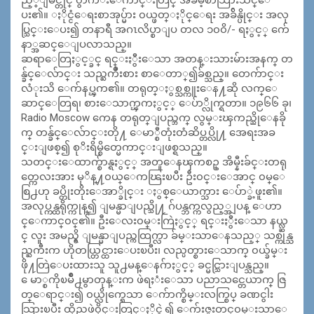
ပး၏။ ႏိုင္ငံေရးစာအုပ္မ်ား ၀ယ္ဖတ္ႏိုင္ေရး အခ်ိန္ပိုင္း အလု
ပ္သြင္းေပး၍ တနာရီ အဂၤလိပ္စာျပ တလ ၁၀၀ိ/- ရႏွင့္ က်ေ
နာ္အဆင္ေျပလာသည္။
ဆရာေတြႏွင့္ခင္ ရင္းႏွီးေသာ အတန္းသားမ်ားအနက္ တ
န္ခ်င္ေလ်ာင္း သည္ႀကိဳးစား စာေတာ္၍ခ်စ္သည္။ တေက်ာင္း
လံုးသိ ေက်နပ္ၾက၏။ တရုတ္ႏွစ္သစ္ကူးေန႔ဆို လက္ေ
ဆာင္ေတြရ၊ စားေသာက္ၾကႏွင့္ ေပ်ာ္လိုက္ရတာ။ ၁၉၆၆ ခု၊
Radio Moscow ကေန တရုတ္ျပည္ဘက္ လွမ္းၾကည္ညိုေနခို
က္ တန္ခ်င္ေလ်ာင္းတို႔ ေမာ္စီတုံးတံဆိပ္တပ္လို႔ အေရးအခ
င္းျဖစ္၍ စုိးရိမ္စိတ္မေကာင္းျဖစ္ရသည္။
သတင္းေထာက္စ်ာန္ရႏွင့္ အတူေနၾကစဥ္ အိမ္နီးခ်င္းတရု
တ္ကေလးအား မုိန္႔၀ယ္ေကၽြးၿပီး ဦး၀င္းေအာင္ ၀မ္ေ
စြ႕ဟု ခပ္တိုးတိုးေအာ္ခိုင္း ႏွစ္ေယာက္သား ေပ်ာ္ခဲ့ဖူး၏။
အလုပ္ကန္ထရိုက္ကုန္၍ ျမန္မာျပည္သို႔ ဂ်ပန္ဘက္ကလွည့္အျပန္ ေဟာ
င္ေကာင္၀င္၏။ ဦးေလး၀မ္းကြဲႏွင့္ ရင္းႏွီးေသာ နယ္လ္ဆ
င္ လူး အမည္ရွိ ျမန္မာျပည္ကထြက္လာ ခ်မ္းသာေနသည့္ သစ္ကုန္သ
ည္ႀကီးက ဟိုတယ္တြင္ထားေပးၿပီး၊ လည္ပတ္စားေသာက္ ၀ယ္ခ်မ္း
ဖို႔တြဲေပးထားသူ သူ႕မန္ေနဂ်ာႏွင့္ ခင္မင္သြားျပန္သည္။
ေမာ္စကိုၿမိဳ႕မွာတုန္းက ဖဲရႈံးေသာ ပညာသင္တေယာက္ ဇြ
တ္ေရာင္း၍ ၀ယ္လိုက္ရေသာ ေက်ာက္စိမ္းလက္စြပ္ ခဏငွါး
သြားၿပီး ထိုညဖဲ၀ိုင္းတြင္ႏိုင္ခဲ့၍ ေက်းဇူးတင္၀မ္းသာေ