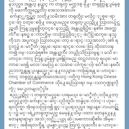
နသည္။ အန္ကယ္ နယ္လ္ဆင္ က တရုတ္ မက္သဒစ္ မို႔၊ တရုတ္ကြန္ျမဴနစ္
ကို မႀကိဳက္သည္ကေတာ့ အေသအခ်ာပါ။
က်ေနာ္လက္ထပ္လွ်င္ သတို႔သမီးအား တရုတ္ပိုး မလိုင္ႏွစ္ေရာ
င္ေဖ်ာ့ ၀တ္ေစဖို႔ ၀ယ္ရေပမည္။ တရုတ္ျပည္သို႔ သြား၀ယ္ခ်င္သ
ည္အထိ ကြန္ျမူနစ္စိတ္၀င္ေနသည္ကို အန္ကယ္ကရိပ္မိေန၏။ အခက္ႀ
ကံဳေနစဥ္ ေက်ာက္စိမ္းလက္စြပ္တံခိုးႏွင့္ ဖဲႏိုင္ပြဲဆက္ေနသူ
ကိုသာ အပူကပ္ကာ သြား၀ယ္ေတာ့ ေရာင္းသူအားလံုး၏ ရ
င္ပတ္၌ ေမာ္စီတံုးရုပ္ေရႊေရာင္ေလးေတြ ထိုးထားၾ
က၍ ၀မ္းသာခဲ့ရ၏။ အန္ကယ္ႀကီး ဘယ္လိုသိသြားမွန္း မသိ ေ
ဟာင္ေကာင္ ကြန္ျမဴနစ္ျဖစ္သြားမည္ ထင္သလားဟု ရယ္ေမာ
ကာေမး၍ မလႊဲမေသြ ေသခ်ာေပါက္ေပါ့၊ ၿပံဳးေနၿပီး
ညဘက္ရန္ကုန္ျပန္ရမည့္ေန႔လည္စာေကၽြးရန္ ေဟာင္ေ
ကာင္ တရုတ္ကုန္သည္ႀကီးမ်ားအသင္းတိုက္ Hong Kong Cinese
Chamber of Commerce သို႔ေခၚသြားရာ ၀မ္းသာဂုဏ္ယူလို
က္ပံု မေျပာမျပႏိုင္ပါ။
ဧည့္သည္တိုင္း တရုတ္နာမည္ေပးရမယ္၊ ေမာ္စီတံုးလို႔ေတာ့
မလုပ္နဲ႔တဲ့၊ က်ေနာ္ေခါင္းညိတ္ၿပီး တန္ခ်င္ေလ်ာင္း ဟုေ
ရးလိုက္ရာ အံ့ၾသသြား၍ ရွင္းျပရသည္။ အျပန္ေလယာဥ္ကြ
င္း၌ မင္းရဲ႕တရုတ္နာမည္ မေမ့နဲ႔သိမ္းထား တေန႔ေန႔
တေနရာရာမွာ အသံုး၀င္လိ္မ့္မယ္ဟု ဆံုးမစကားဆို၏။ အိမ္ေ
စာင့္ အစိုးရတက္ခ်ိန္ ျမန္မာျပည္က ထြက္ခဲ့သူႀကီး ေဟာင္ေ