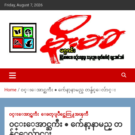
Skip
Friday, August 7, 2026
to
content
USA – editors @ moemaka.net ((510) 854-6501)။ ရန္ကုန္ ဆက္သြ
MoeMaKa Burmese News &
ယ္ေရး – အမွတ္ ၂၅၄၊ ပထပ္၊ လမ္း ၄၀၊ ေက်ာက္တံတား၊ ရန္ကုန္။
Media
(ဖုုံး – ၀၉ ၂၅၂ ၂၄၉ ၀၉၄ ၊ ၀၉ ၄၂၁ ၇၄၃ ၇၅၃ ၊ ၀၉ ၅၀၄ ၁၀ ၅၈) ျ
ဖန္႔ခ်ိေရး – ဆိပ္ကမ္းသာစာေပ – အမွတ္ ၁၃ / ၃၈ လမ္း။ ပလာ
Home
၀င္းေအာင္ႀကီး ● က်ေနာ့နာမည္ တန္ခ်င္ေလ်ာင္း
ဇာေစ်းသစ္ ။ ၀၉ ၇၈၆၈၃၇ ၃၀၅ / ၀၉ ၉၆၃၆၉၉၈၃၄
၀င္းေအာင္ၾကီး
ေခတ္ျပိဳင္အေတြ႔အၾကဳံ
၀င္းေအာင္ႀကီး ● က်ေနာ့နာမည္ တ
န္ခ်င္ေလ်ာင္း