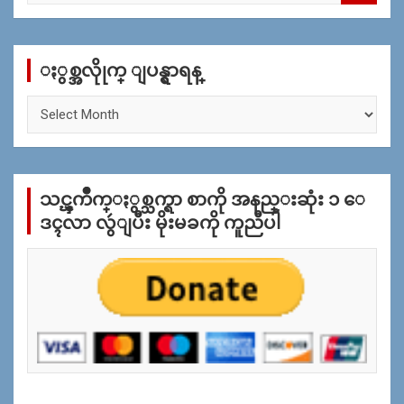
a
r
c
ႏွစ္အလိုုက္ ျပန္ရွာရန္
h
ႏွ
စ္
အ
လိုု
က္
သင္ၾကိဳက္ႏွစ္သက္ရာ စာကို အနည္းဆုံး ၁ ေ
ျ
ပ
ဒၚလာ လွဴျပီး မိုးမခကို ကူညီပါ
န္
ရွာ
ရန္