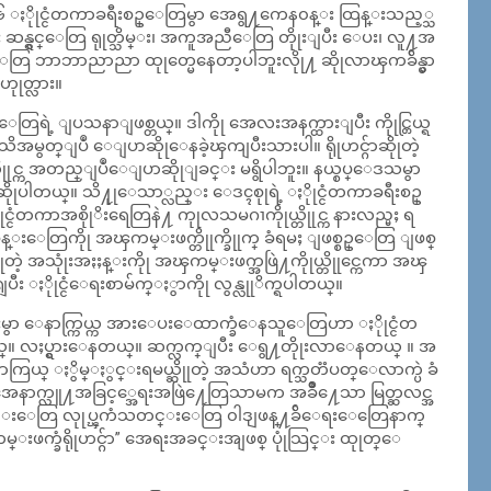
 ႏိုုင္ငံတကာခရီးစဥ္ေတြမွာ အေရွ႔ကေန၀န္း ထြန္းသည့္သ
း ဆန္ရွင္ေတြ ရုုတ္သိမ္း၊ အကူအညီေတြ တိုုးျပီး ေပး၊ လူ႔အ
ြ ဘာဘာညာညာ ထုုတ္မေနေတာ့ပါဘူးလိုု႔ ဆိုုလာၾကခ်ိန္မွာ
ုတ္လား။
ိးေရးေတြရဲ့ ျပသနာျဖစ္တယ္။ ဒါကိုု အေလးအနက္ထားျပီး ကိုုင္တြယ္ရ
မွတ္ျပဳ ေျပာဆိုုေနခဲ့ၾကျပီးသားပါ။ ရိုုဟင္ဂ်ာဆိုုတဲ့
တိုုင္က အတည္ျပဳေျပာဆိုုျခင္း မရွိပါဘူး။ နယ္စပ္ေဒသမွာ
ုုပါတယ္။ သိ႔ုုေသာ္လည္း ေဒၚစုုရဲ့ ႏိုုင္ငံတကာခရီးစဥ္
ငံတကာအစိုုိးရေတြနဲ႔ ကုုလသမဂၢကိုုယ္တိုုင္က နားလည္မႈ ရ
ခန္းေတြကိုု အၾကမ္းဖက္တိုုက္ခိုုက္ ခံရမႈ ျဖစ္စဥ္ေတြ ျဖစ္
တဲ့ အသုုံးအႏႈန္းကိုု အၾကမ္းဖက္အဖြဲ႔ကိုုယ္တိုုင္ကေကာ အၾ
ကရျပီး ႏိုုင္ငံေရးစာမ်က္ႏွာကိုု လွန္လုုိက္ရပါတယ္။
င္းမွာ ေနာက္ကြယ္က အားေပးေထာက္ခံေနသူေတြဟာ ႏိုုင္ငံတ
 လႈပ္ရွားေနတယ္။ ဆက္လက္ျပီး ေရွ႔တိုုးလာေနတယ္ ။ အ
ကြယ္ ႏွိမ္ႏွင္းရမယ္ဆိုုတဲ့ အသံဟာ ရက္သတၱပတ္ေလာက္ပဲ ခံ
႔ အေနာက္လူ႔အခြင့္အေရးအဖြဲ႔ေတြသာမက အခ်ဳိ႔ေသာ မြတ္ဆလင္အ
ုံတဲ့ သတင္းေတြ လုုပ္ၾကံသတင္းေတြ ၀ါဒျဖန္႔ခ်ိေရးေတြေနာက္
ဖက္ခံရိုုဟင္ဂ်ာ” အေရးအခင္းအျဖစ္ ပုုံသြင္း ထုုတ္ေ