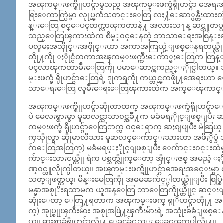
အၾကမ္းဖက္ရိုုဟင္ဂ်ာမွသည္ အၾကမ္းဖက္ခံရိုုဟင္ဂ်ာ အေရ
ရြးေကာက္ပြဲမွာ လုုပ္ၾကံသတင္းေတြ လႈ႔ံေဆာ္ဖန္တီးထား
န္းေတြ စင္ေပၚတက္လာၾကတာနဲ႔ အလားသ႑န္ ဆင္တူတယ္လိုု႔ ဆ
သည္ေတြၾကားထဲက စိမ့္၀င္ေနတဲ့ ဘာသာေရးအစြန္းေရ
ပလူမႈအသိုုင္းအ၀ိုုင္းဟာ အကာအကြယ္မဲ့ျဖစ္ေနရတယ္လို
တိုု႔ကိုု ႏိုုင္ငံတကာအၾကမ္းဖက္က်ဳးေက်ာ္မႈေတြက တ
ပၚလာၾကတာမ်ဳိးေတြကိုု ပမာေဆာင္ၾကည့္ႏိုုင္ပါတယ္။
မ္းဖက္ခံ ရိုုဟင္ဂ်ာေတြရဲ့ ဒုုကၡကိုု ကယ္တင္ၾကဖိုု႔အေရ
သာေရးေတြ လူမ်ဳိးေရးေတြၾကားထဲက အက္ေၾကာင္းဟာ 
အၾကမ္းဖက္ရိုုဟင္ဂ်ာဆိုုတာထက္ အၾကမ္းဖက္ခံရိုုဟင္ဂ
ပဲ မေလးရွားမွာ မူဆလင္သာသာ၀င္အခ်ဳိ႔က မခံမရႏိုုင္ျဖစ္ျပီး ဆ
ကမ္းဖက္ခံ ရိုုဟင္ဂ်ာေတြဘက္က ၀င္ေရာက္ ဆႏၵျပျပီး မဲဆြယ္ စည္
ကၠသိုုလ္မွာ ဆိုုမာလီသား မူဆလင္ေက်ာင္းသားဟာ အဖိႏွိပ္ခ
ဂ်ာေတြအတြက္) မခံမရပ္ႏိုုင္ျဖစ္ျပီး ေက်ာင္း၀င္းထဲမ
က်ာင္းသားငယ္ကိုု ရဲက ပစ္သတ္လိုုက္ေတာ့ အိုုင္းဇစ္ အမည္ခံ 
ဏ္၀င္ယူလိုုက္ပါတယ္။ အၾကမ္းဖက္ရိုုဟင္ဂ်ာအေရးအခင္းမွာ တပ္
သတ္ျဖတ္တယ္၊ မိန္းမေတြကိုု အဓမၼက်င့္ပါတယ္ဆိုုျပီး စြပ
မန္မာအစုုိးရသာမက ယူအန္ေတြ ဘာေတြကိုုယ္တိုုင္ ဆင္
ဆုုံးေတာ့ ေတြ႔ရတာက အၾကမ္းဖက္ ရုုိဟင္ဂ်ာတိုု႔ အၾကမ္း
က္) အုုပ္စုုၾကီးမ်ား အစုုအဖြဲ႔ၾကီးမ်ားရဲ့ အသုုံးခ်ခံျဖစ
ယ္။ ဓားစာခံရိုုဟင္ဂ်ာလိုု႔ ေခၚခ်င္လည္း ေခၚၾကပါလိုု႔။