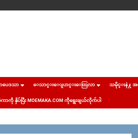
စာပေဒသာ
ေသာင္းေျပာင္းေထြလာ
သမိုင္းနဲ႔ အ
ကာကို နှိပ်ပြီး MOEMAKA.COM ကိုရွေးချယ်လိုက်ပါ