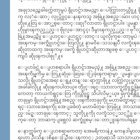
အခုုသည္တေခါက္က်ေတာ့မွပဲ ရိုုဟင္ဂ်ာအမည္ဟာ ေပါက္သြားတယ္လိုု႔ ရ
က္ လႈံေဆာ္ လုုပ္ကိုုင္ေနၾကသူ အဖြဲ႔အစည္းမ်ား ဟင္းခ် ႏိ
တိုု႔ေတြ ေအာ္ဟစ္ေတာင္းဆုုိလာတာ ရိုုဟင္ဂ်ာပါ။ ျမန္မာ
ဟိုုမွာၾကည့္လည္း ဗိုုလ္ေအာင္ဒင္၊ ဒီမွာၾကည့္လည္း ဗုိ
ဖြဲ႔အမည္ကိုု ေျပာင္ေျပာင္တင္းတင္း ယူလိုုက္ေတာ့မွပဲ ႏိ
အၾကမ္းဖက္ရိုုဟင္ဂ်ာေတြလိုု႔ နာမ၀ိေသသနျပဳ လက္ခံၾ
ဆိုုတာထက္ အၾကမ္းဖက္ခံ ရိုုဟင္ဂ်ာဆိုုတာအျဖစ္ ေျ
ကျပီ ဆိုုၾကပါစုုိ႔။
ေျပာခ်င္လဲ ေျပာစရာပါ။ ရိုုဟင္ဂ်ာအမည္နဲ႔ အဖြဲ႔အစည္
အၾကိမ္ၾကိမ္ ေတြ႔ဆုုံေဆြးေႏြးခဲ့ၾကရာမွာ ျမန္မာျပ
သလိုု ရိုုဟင္ဂ်ာအေရး ေရွ႔တန္းေရာက္လာဖိုု႔ လက္တြဲလု
အခါခါလိုု႔ ဆိုုၾကပါတယ္။ တိုုင္းရင္းသားလက္နက္ကိုုင္
ကေတာ့ ကာယကံရွင္ေတြ ကိုုယ္တိုုင္မွ သိပါလိမ့္မယ္။ မိုုက္ခဲစ
တခုုမွာ ရိုုဟင္ဂ်ာအဖြဲ႔အစည္းၾကီးတခုုကိုု မဟာမိတ္စာရ
ရင္းသားအေရးကိုု အေျခခံတဲ့ မဟာမိတ္ေတြမိုု႔ ဘာသာေရ
ည္းမ်ဥ္းတခုုေၾကာင့္ သူတိုု႔ကိုု လက္ခံသင့္မသင့္ကိုု
က္ေတာ့ ဘာဆက္ျဖစ္သလဲ ဆက္စုုံစမ္းေတာ္မူၾကပါရန္။
ေနာက္တခ်က္ ေျပာစရာကေတာ့ အေမရိကားနဲ႔ ကေနဒါမွာလည္း 
ရးဟာ ဦးသိန္းစိန္ေႏြဦးေၾကာင့္ ဥတုုရာသီ သာသာယာယာျ