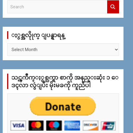
S
e
a
r
c
ႏွစ္အလိုုက္ ျပန္ရွာရန္
h
ႏွ
စ္
အ
လိုု
က္
သင္ၾကိဳက္ႏွစ္သက္ရာ စာကို အနည္းဆုံး ၁ ေ
ျ
ပ
ဒၚလာ လွဴျပီး မိုးမခကို ကူညီပါ
န္
ရွာ
ရန္