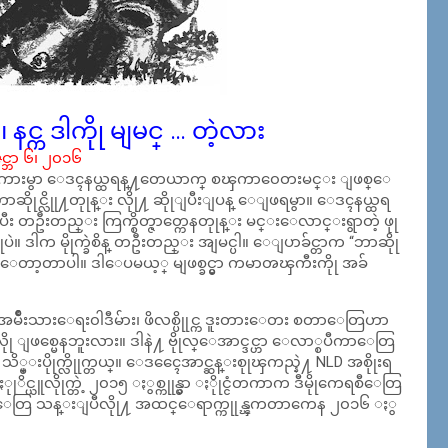
ာ၊ နင္က ဒါကိုု မျမင္ … တဲ့လား
ီဇင္ဘာ ၆၊ ၂၀၁၆
ေမရိကားမွာ ေဒၚနယ္ထရန္႔တေယာက္ စၾကာ၀ေတးမင္း ျဖစ္ေ
ာဆိုုင္လိုု႔တုုန္း လိုု႔ ဆိုုျပီးျပန္ ေျဖရမွာ။ ေဒၚနယ္ထရ
ီး တဦးတည္း ကြက္စိတ္ဇာတ္ကေနတုုန္း မင္းေလာင္းရွာတဲ့ ဖုု
လိုုပဲ။ ဒါက မိုုက္ခဲစိန္ တဦးတည္း အျမင္ပါ။ ေျပာခ်င္တာက “ဘာဆိုု
ုု ျဖစ္လာေတာ့တာပါ။ ဒါေပမယ့္ မျဖစ္ခင္မွာ ကမာၻၾကီးကိုု အခ်
နဲ႔ အမ်ဳိးသားေရး၀ါဒီမ်ား၊ ဖိလစ္ပိုုင္က ဒူးတားေတး စတာေတြဟာ
ု ျဖစ္မေနဘူးလား။ ဒါနဲ႔ ဗိုုလ္ေအာင္ဒင္ဟာ ေလာ္စပီကာေတြ
ု သိ္မ္းပိုုက္လိုုက္တယ္။ ေဒၚေေအာင္ဆန္းစုုၾကည္နဲ႔ NLD အစိုုးရ
ႏုုိင္ယူလိုုက္တဲ့ ၂၀၁၅ ႏွစ္ကုုန္မွာ ႏိုုင္ငံတကာက ဒီမိုုကေရစီေတြ
ျခည္ေတြ သန္းျပီလိုု႔ အထင္ေရာက္ကုုန္ၾကတာကေန ၂၀၁၆ ႏွ