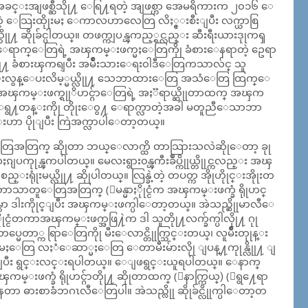
းအခင္းအျဖစ္ဆီသိုု႔ ေရြ႔ရတဲ့ အျဖစ္ဟာ အေမရိကားက ၂၀၁၆ ေ
တဲ့ ေသြးထိုုးမႈ ေကာလဟာလေတြ လိႈ္င္းစီးျပီး လက္ယာစြ
ိုုခ်င္ပါတယ္။ တဖက္ကျပန္ၾကည့္ရင္လည္း ဆီးရီးယားဒုုကၡ
ာက္ေတြရဲ့ အၾကမ္းဖက္မႈေတြကိုု ခံစားေနရာတဲ့ ဥေရာ
ု႔ ခံစားၾကရျပီး အမ်ဳိးသားေရး၀ါဒီေတြကသာလ်င္ သူ
ြန္းလွန္ေပးလိမ့္မယ္လိုု႔ သေဘာထားေတြ အသံေတြ ထြက္ေ
 အၾကမ္းဖက္ရုုိဟင္ဂ်ာေတြရဲ့ အႏၱရာယ္ဆိုုတာထက္ အၾက
းဟာ ေရွ႔တန္းကိုု တိုုးေ၀ွ႔ ေရာက္လာတဲ့အခါ မတူညီေသာဘာ
ပိုုျပီး ကြဲအက္လာပါေတာ့တယ္။
်ာေတြအတြက္ ဆိုုတာ ဘယ္ေလာက္ထိ တာသြားသလဲဆိုုေတာ့ ခုု
ႏၵျပကုုန္ၾကပါတယ္။ မေလးရွား၀န္ၾကီးခ်ဳပ္ကိုုယ္တိုုင္ကလည္း အၾ
းရုုံးမယ္လိုု႔ ဆိုုပါတယ္။ လြန္ခဲ့တဲ့ တပတ္က အိုုဟိုုင္းအိုုးတ
ံ ဘာသာတူေတြအတြက္ (ျမန္မာႏိုုင္ငံက အၾကမ္းဖက္ခံ ရိုုဟင္
ွာ ဒါးကိုုင္ျပီး အၾကမ္းဖက္ပါေတာ့တယ္။ အဲသည္ဆိုုမာလီေ
ႏိုုင္ငံတကာအၾကမ္းဖက္အဖြ႔ဲက ဒါ သူတိုု႔လက္ခ်က္ပါလိုု႔ ဂုု
မေတာ္က ရြာေတြကိုု မီးေလာင္တိုုက္သြင္းတယ္၊ လူမ်ဳိးတုုန္း
္စြဲမႈေတြ လႈံေဆာ္မႈေတြ ေတာမီးမ်ားလိုု ျပန္႔ကုုန္လိုု႔ ျ
းျပီး ရွင္းလင္းရပါတယ္။ ေျဖရွင္းယူရပါတယ္။ ေနာက္
ဖက္ခံ ရိုုဟင္ဂ်ာတိုု႔ ဆိုုတာထက္ (ေနာက္ကြယ္) (ေရွ႔ေရာ
္ေနတာ ဓားစာခံဘဂၤလီေတြပါ။ အဲသည္လိုု ဆိုုခ်င္လိုုက္ပါေတာ့တ