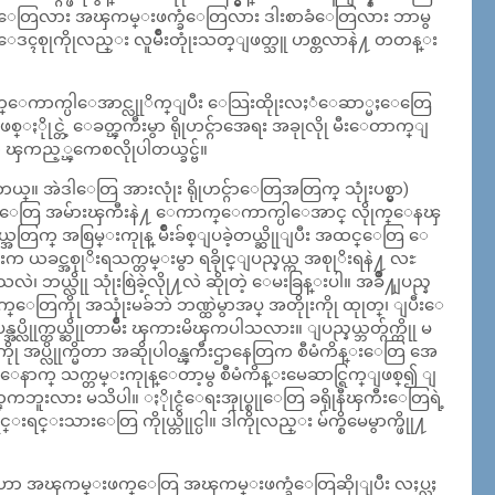
က္ေတြလား အၾကမ္းဖက္ခံေတြလား ဒါးစာခံေတြလား ဘာမွ
ာ့ ေဒၚစုုကိုုလည္း လူမ်ဳိးတုုံးသတ္ျဖတ္သူ ဟစ္တလာနဲ႔ တတန္း
ေကာက္ပါေအာင္လုုိက္ျပီး ေသြးထိုုးလႈံေဆာ္မႈေတြေ
ိုုင္တဲ့ ေခတ္ၾကီးမွာ ရိုုဟင္ဂ်ာအေရး အခုုလိုု မီးေတာက္ျ
 ၾကည့္ၾကေစလိုုပါတယ္ခင္ဗ်။
္။ အဲဒါေတြ အားလုုံး ရိုုဟင္ဂ်ာေတြအတြက္ သုုံးပစ္မွာ)
ုက္ခ္ေတြ အမ်ားၾကီးနဲ႔ ေကာက္ေကာက္ပါေအာင္ လိုုက္ေနၾ
နယ္အတြက္ အစြမ္းကုုန္ မ်ဳိးခ်စ္ျပခဲ့တယ္ဆိုုျပီး အထင္ေတြ ေ
 ယခင္အစုုိးရသက္တမ္းမွာ ရခိုုင္ျပည္နယ္က အစုုိးရနဲ႔ လႊ
ဘယ္လိုု သုုံးစြဲခဲ့လိုု႔လဲ ဆိုုတဲ့ ေမးခြန္းပါ။ အခ်ဳိ႔ျပည္န
ိုု အသုုံးမခ်ဘဲ ဘဏ္ထဲမွာအပ္ အတိုုးကိုု ထုုတ္၊ ျပီးေ
္လိုုက္တယ္ဆိုုတာမ်ဳိး ၾကားမိၾကပါသလား။ ျပည္နယ္ဘတ္ဂ်က္ကိုု မ
ိုု အပ္လိုုက္မိတာ အဆိုုပါ၀န္ၾကီးဌာနေတြက စီမံကိန္းေတြ အေ
ပီးေနာက္ သက္တမ္းကုုန္ေတာ့မွ စီမံကိန္းမေဆာင္ရြက္ျဖစ္၍ ျ
က္ၾကဘူးလား မသိပါ။ ႏိုုင္ငံေရးအုုပ္စုုေတြ ခရိုုနီၾကီးေတြရဲ့
္းသားေတြ ကိုုယ္တိုုင္ပါ။ ဒါကိုုလည္း မ်က္စိမေမွာက္ဖိုု႔
ေတြဟာ အၾကမ္းဖက္ေတြ အၾကမ္းဖက္ခံေတြဆိုုျပီး လႈပ္လႈ