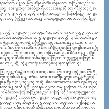
်ာအေရးကေတာ့ ပန္းပန္လ်က္ပဲ ဆိုုရမွာပါ။ ဆိုုေတာ့ အဖြဲ႔အစည္းေ
္မႈ အေျပာင္းအလဲမွာ ရိုုဟင္ဂ်ာအေရးဆိုုတာ ကိုုင္စြဲသင့္တဲ့အ
ျဖတ္ခ်က္ခ်ကုုန္ၾကလိုု႔ သူတိုု႔အဖြဲ႔အစည္းေတြအတြင္းက ျမ
င္း မတူႏိုုင္လိုု႔) တာ၀န္ကေန ေနာက္ဆုုတ္ေပးရတာေတြ ရိွခဲ့
ယ္လိုုေျပာေျပာ သုုံးႏႈံးၾကပါေစ၊ တကယ္တမ္းမွာကေ
း အသုုံးခ်ခံမ်ား သက္သက္ျဖစ္ေနတယ္လိုု႔ ဆိုုခ်င္တာပါ။ ဥပ
ြဲ႔အစည္းျဖစ္တဲ့ ရခိုုင္တိုုင္းရင္းသားမ်ားနဲ႔ သာဓက ေ
င္ေဒသခံေတြဟာ အနီးကပ္ ခံစားသိရွိရသူေတြ ျဖစ္ပါတယ္။ ရခိုု
ိုုင္ေတြအျဖစ္ အစုုိးရ၊ အဖြဲ႔အစည္း၊ မီဒီယာနဲ႔ ႏိုုင္
ဆြဲေနၾကဆဲပါ။ ေဒသခံရခိုုင္ေတြဟာ ဘက္လိုုက္သူေတြရဲ့ မ်
ံေတြ ျဖစ္လိုုက္နဲ႔ အသုုံးေတာ္ခံေနၾကရပါတယ္။
ုပ္ၾကံဖန္တီးထားတဲ့ သတင္းေတြေအာက္မွာ ရခိုုင္ေတြကိုု
ါ တူးတူးခါးခါး မုုန္းတီးေနတယ္၊ အလိုုမရွိဘူး၊ ဆန္႔က်င္တယ္)
 ရိုုဟင္ဂ်ာျဖစ္ျဖစ္ အဆိုုပါေဒသေရာက္ေနတဲ့ လူမ်ဳိးစုု လူ
ားနဲ႔ အညီ ရင္ဆိုုင္ၾကရမယ့္အစား အမုုန္းပြား၊ သံယယေတြ
ုင္း မီဒီယာေတြ အဖြဲ႔အစည္းေတြ ႏိုုင္ငံေရးအုုပ္စုုေတြ
ပီး ျမန္မာႏိုုင္ငံသားအေရး ျမန္မာျပည္အေရးကိုု အေျဖေပးေနခဲ့
ဘက္ကလည္း မၾကိဳက္၊ ဒီဘက္ကလည္း ေဒၚစုုဟာ ႏုုလြန္းတ
 ေမာ္ဂင္ဖရီးမွန္းမသိ ကိုုဖီအာနမ္မွန္းမသိဘဲ လူျပိ္န္းေတြ