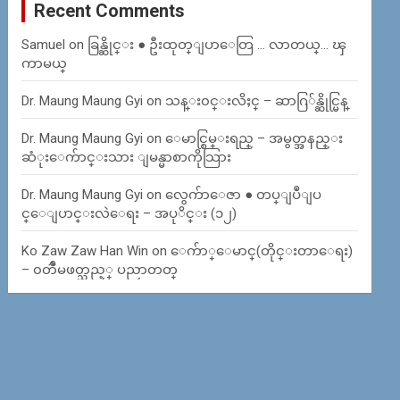
Recent Comments
Samuel
on
ခြန္ဆိုင္း ● ဦးထုတ္ျပာေတြ … လာတယ္… ၾ
ကာမယ္
Dr. Maung Maung Gyi
on
သန္း၀င္းလိႈင္ – ဆာဂြ်န္ဆိုင္မြန္
Dr. Maung Maung Gyi
on
ေမာင္စြမ္းရည္ – အမွတ္အနည္း
ဆံုးေက်ာင္းသား ျမန္မာစာကိုသြား
Dr. Maung Maung Gyi
on
လွေက်ာေဇာ ● တပ္ျပဳျပ
င္ေျပာင္းလဲေရး – အပုိင္း (၁၂)
Ko Zaw Zaw Han Win
on
ေက်ာ္ေမာင္(တိုင္းတာေရး)
– ၀တၳဳမဖတ္သည့္ ပညာတတ္