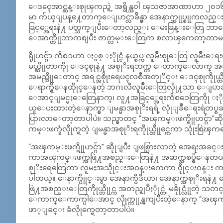
ေဒၚေအာင္ဆန္းစုုၾကည္ရဲ့ အရွိန္အ၀ါ ၾသဇာအာဏာဟာ ၂၀၁၆
မာ က်ယ္ျပန္႔ေတာက္ေျပာင္လာခ်ိန္မွာ အေနာက္အုုပ္စုုကလည္
ခြင့္အေရးနဲ႔ ပတ္သက္ျပီးေတာ့လည္း ေမးခြန္းေတြ ဘာေတ
ေအာက္တိုုဘာကစျပီး ဇာတ္လမ္းေတြက စလာၾကေတာ့တာမဟု
ရိုုဟင္ဂ်ာ ကိစၥဟာ ႏွစ္ ႏိုုင္ငံ နယ္စပ္က လူမ်ဳိးစုုေတြ လူမ်ဳ
မယ္ဆိုုတာကိုု ေဒၚစုုနဲ႔ အစုုိးရဘက္က ေတာက္ေလ်ာက္ အသိအ
အမည္ကိုုေတာင္ အရင္အစိုုးရေပၚလစီအတုုိင္း ေဒၚစုုကိုုယ္
ေရာက္ရွိေနထိုုင္ေနတဲ့ ဘဂၤလီလူမ်ဳိးေတြလိုု႔သာ ေျပာဆိ
ေအာင္ျမင္မႈေတြေနာက္၊ လူ႔အခြင့္အေရးကိစၥေတြကိုု ႏိုုင္
ယူေပးထားတဲ့ေနာက္မွာ ျမန္မာအစုုိးရရဲ့ လုုံျခဳံေရးရဲတပ္စ
ပြားလာေတာ့တာပါပဲ။ သည္မွာတင္ “အၾကမ္းဖက္ရိုုဟင္ဂ်ာ”ဆိုု
ကမ္းဖက္ခံလိုုက္ရတဲ့ ျမန္မာအစုုိးရကိုုယ္တိုုင္ကေကာ သုုံးစြဲၾ
“အၾကမ္းဖက္ရိုုဟင္ဂ်ာ” ဆိုုျပီး ျဖစ္ပြားလာတဲ့ အေရးအခ
ကာအၾကမ္းဖက္အဖြဲ႔အစည္းေတြနဲ႔ အဆက္အစပ္ရွိေနတယ္။
စုုိးရေတြေကာ လူမႈအသိုုင္းအ၀န္းကေကာ ၀ိုုင္း၀န္း ကာ
ပါတယ္။ ေနာက္ပိုုင္းမွာ အေနာက္မီဒီယာ၊ အေနာက္အစုုိးရနဲ
ဖြဲ႔အစည္းေတြကိုုယ္တိုုင္က အတည္မျပဳႏိုုင္တဲ့ မခိုုင္လု
ေကာက္ေကာက္ပါေအာင္ လိုုက္ကုုန္ၾကျပီးတဲ့ေနာက္ “အၾကမ္း
ဖာ္ျခင္း ခံလိုုက္ရေတာ့တာပါပဲ။