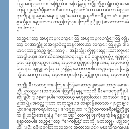
ဖြဲ႔အစည္း အစုုအဖြဲ႔မ်ား အလြန္အၾကပ္ရိုုက္ခ်ိန္မွာ ရိုုဟင္ဂ
တြရဲ့ ျမန္မာ့ဒီမိုုကေရစီအေရး နည္းဗ်ုဴဟာ မဟာဗ်ဴဟာ ခ်ည္းကပ
ရာလိုု႔ ျမန္မာ့အေရး ပူပန္လႈံေဆာ္သူၾကီးအခ်ဳိ႔က ဆုုံး
န္မာတိုုင္းရင္းသား တက္ၾကြသူေတြကိုုယ္တိုုင္ (သေဘာထားခ်
ဖူးပါတယ္။
သည္ေတာ့ အၾကမ္းဖက္ေတြ အၾကမ္းဖက္ခံေတြ လိုု႔ ဘ
တာ့ ေအာက္ဆုုံးအေျခခံလူတန္းစားဟာ လက္ေတြ႔မွာ ဒါးစာခံမ်ာ
မာေဆာင္ရသည္ ရွိေသာ္ … အနီးဆုုံး တိုုင္းရင္းသားလူမႈအဖ
ဆာင္ပါမယ္။ ဘဂၤလီအေရးအခင္းမွာ ရခိုုင္ျပည္နယ္နဲ႔ ရခိုု
င္ေတြကိုုလည္း အၾကမ္းဖက္ရခိုုင္ေတြ၊ အၾကမ္းဖက္ခံ ရခ
ငံေရးုုအုုပ္စုုေတြက လြန္ဆြဲခဲ့ၾကတာပါ။ အခုုလည္း လြန္
က္စိေအာက္မွာ အၾကမ္းဖက္ေတြျဖစ္လိုုက္၊ အၾကမ္းဖက္ခ
သည္လိုုမ်ဳိး သတင္းေတြ ေသြးေဆာင္ျဖားေယာင္းမႈေတြ လု
ယ္တိုုင္ကလည္း (ဘဂၤလီေတြကိုု မုုန္းသလိုုမ်ဳိး ေဒၚစုုကိုုပ
ဆိုုျပီး ျဖစ္ေနပါေတာ့တယ္ မဟုုတ္ပါလား။ ဘဂၤလီျဖစ္ျဖစ္
မႈအဖြဲ႔အစည္းဟာ တရားဥပေဒ တရားမွ်တေသာ ျပဌာန္းခ်က္မ်
ပြားေနၾကရပါတယ္။ ေဒၚစုုဟာ ႏိုုင္ငံတကာခရီးစဥ္ထြက္တို
က ရိုုဟင္ဂ်ာအေရးနဲ႔ “ေကၽြး” တာကိုု ၾကံ့ၾကံ့ခံရင္ဆိုုင္ျ
ရရွာတာပါ။ သည္ေတာ့ “ေကၽြး”တာကိုု မစားလိုု႔ ဟိုု
ယ္ဆိုုျပီး ရခိုုင္ေတြကလည္း အထူးသျဖင့္ မၾကိဳက္ၾကျပန္ပါ။