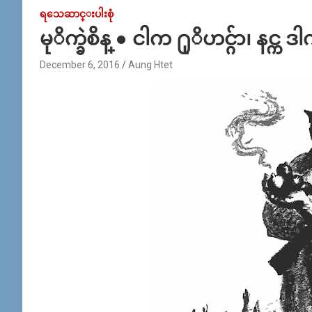
ရသေဆာင္းပါးစုံ
မုိက္ခဲစိန္ ● ငါက ႐ုိဟင္ဂ်ာ၊ နင္က ဒ
December 6, 2016
Aung Htet