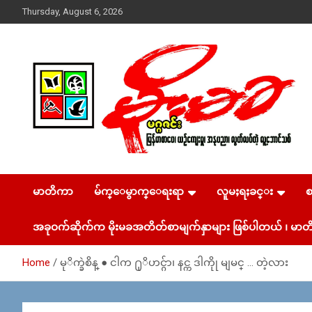
Skip
Thursday, August 6, 2026
to
content
USA – editors @ moemaka.net ((510) 854-6501)။ ရန္ကုန္ ဆက္သြ
MoeMaKa Burmese
ယ္ေရး – အမွတ္ ၂၅၄၊ ပထပ္၊ လမ္း ၄၀၊ ေက်ာက္တံတား၊ ရန္ကုန္။
(ဖုုံး – ၀၉ ၂၅၂ ၂၄၉ ၀၉၄ ၊ ၀၉ ၄၂၁ ၇၄၃ ၇၅၃ ၊ ၀၉ ၅၀၄ ၁၀ ၅၈)
မာတိကာ
မ်က္ေမွာက္ေရးရာ
လူမႈရႈခင္း
News & Media
ျဖန္႔ခ်ိေရး – ဆိပ္ကမ္းသာစာေပ – အမွတ္ ၁၃ / ၃၈ လမ္း။ ပ
လာဇာေစ်းသစ္ ။ ၀၉ ၇၈၆၈၃၇ ၃၀၅ / ၀၉ ၉၆၃၆၉၉၈၃၄
အခုဝက်ဆိုက်က မိုးမခအတိတ်စာမျက်နှာများ ဖြစ်ပါတယ် ၊ မာတိ
Home
မုိက္ခဲစိန္ ● ငါက ႐ုိဟင္ဂ်ာ၊ နင္က ဒါကိုု မျမင္ … တဲ့လား