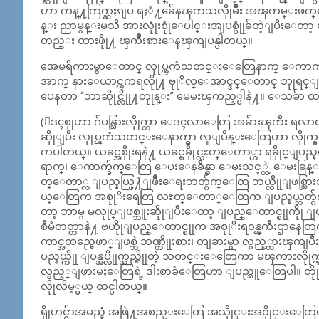
ဟာ ကန္႔ကြက္ဆႏၵျပ ရႈံ႔ခ်ေနၾကသလိုုမ်ဳိး အၾကမ္းဖ
န္း ညာမွန္းမသိ အားလုုံးစုုံေပါင္းအျပစ္ပုုံခ်တဲ့ျပီးေတ
တည္း ထားဖိုု႔ ၾကိဳးစားေနၾကျပန္ပါတယ္။
အေမရိကားမွာေတာင္ လုုပ္ၾကံသတင္းေတြေနာက္ ေကာက္
အာက္ နားေယာင္ၾကရလိုု႔ ဗုုိလ္ေအာင္ဒင္ေတာင္ ဘုုရင္ျဖစ္ႏ
ပေနတာ “ဘာဆိုုင္လိုု႔တုုန္း” မေမးၾကည့္ပါနဲ႔။ ေသခ်ာ ထ
(ေဒၚစုုဟာ ဂ်ပန္သြားလိုုက္တာ ေဒၚလာေတြ အမ်ားၾကီး ရလာတယ
ဆိုုျပီး လုုပ္ၾကံသတင္းေနာက္မွာ လူျပိန္းေတြဟာ လို
ကပါတယ္။ ယခင္အစိုုးရနဲ႔ ယခင္ရခိုုင္လႊတ္ေတာ္ဟာ ရခိုုင္ျပည္
ရာက္၊ ေကာက္ခ်က္ေတြ ေပးေနခ်ိန္မွာ ေမးသင့္တဲ့ ေမးခြန္းက
တ္ေတာ္က ျပည္နယ္ဖြ႔ံျဖဳိးေရးဘတ္ဂ်က္ေတြ ဘယ္လိုုျဖစ္သြားသလဲ၊ 
ယ္ေတြက အစုုိးရေတြ လႊတ္ေတာ္ေတြက ျပည္နယ္ဘတ္ဂ်က္ေတြက
တာ့ ဘာမွ မလုုပ္ျဖစ္ဘူးဆိုုျပီးေတာ့ ျပည္ေထာင္စုုကိုု ျပန္အပ
စီမံတတ္တာနဲ႔ ဗဟိုုျပည္ေထာင္စုုက အစုုိးရ၀န္ၾကီးဌာနေတြက
ကာင္အထည္မေဖာ္ျဖစ္ဘဲ ဘဏ္တိုုးစား၊ တျခားမွာ လွည့္ထားၾကျ
ပည္နယ္ကိုု ျပန္အပ္လိုုက္သည္ဆိုုတဲ့ သတင္းေတြေကာ မၾကားလိုု
လွည့္ျဖားမႈေတြရဲ့ ဒါးစာခံေတြဟာ ျပည္သူေတြပါ။ တိုုင္းရင
လိုုလိမ့္မယ္ ထင္ပါတယ္။
ရိုုဟင္ဂ်ာအမည္ခံ အဖြဲ႔အစည္းေတြ အသိုုင္းအ၀ိုုင္း