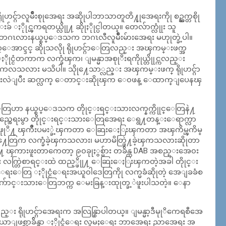
ိုုဟင္ဂ်ာလူမ်ဳိးစုုအေရး အဆိုုပါဘာသာတူတိ႔ုုအေရးကိုု စဥ္ဆက္တစိုု
ုုင္ၾကရတယ္လိုု႔ ဆိုုႏိုုင္ပါတယ္။ တေလ်ာက္လုုံး သူ
 ဘဂၤလားနယ္စပ္ေဒသက ဘဂၤလီလူမ်ဳိးမ်ားအေရး မဟုုတ္ခဲ့ပါ။
လ္ေအာင္ဒင္ ဆိုုသလိုု ရိုုဟင္ဂ်ာေတြလည္း အၾကမ္းဖက္အ
ုုင္ငံတကာက လက္ခံၾက၊ ျမန္မာအစုုိးရကိုုယ္တိုုင္ကလည္း
ကေလသလား မသိပါ။ သိုု႔ေသာ္လည္း အၾကမ္းဖက္ ရိုုဟင္ဂ်ာ
ပာင္းလဲျပီး ဆက္လက္ ေတာင္းဆိုုၾက ေ၀ဖန္ ေထာက္ျပေနၾ
းေတြဟာ နယ္စပ္ေဒသက တိုုင္းရင္းသားလက္နက္ကိုုင္ေတြနဲ႔
ည္အေရးမွာ တိုုင္းရင္းသားေတြအေရး ေရွ႔တန္းေရာက္လာ
ုပ္ၾကဖုုိ႔ ၾကိဳးပမး္ခဲ့ၾကတာ ေဆြးေႏြးၾကတာ အၾကိမ္ၾကိမ္
အဖြဲ႔ေတြက လက္ခံခဲ့ၾကသလား၊ မဟာမိတ္ဖြဲ႔ခဲ့ၾကသလားဆိုုတာ
ိန္တိုု႔ ၾကားဖူးတာကေတာ့ ၉၀ခုုႏွစ္မ်ား တခ်ိန္က DAB အစည္းအေ၀း
င္း လက္တြဲစာရင္းထဲ ထည့္ဖိုု႔ ေဆြးေႏြးၾကတဲ့အခါ တိုုင္း
းေတြ ႏိုုင္ငံေရးအယူ၀ါဒေတြကိုု လက္မခံဆိုုတဲ့ အေျခခံစ
 ေက်ာင္းသားေတြဘက္က ေမးခြန္းထုုတ္ခ့ဲဖူးပါသတဲ့။ ေနာ
ရိုုဟင္ဂ်ာအေရးက အလြန္စြာပါတယ္။ ျမန္မာ့ဒီမုုိကေရစီအေ
ဖစ္လာခ်ိန္မွာ ႏိုုင္ငံေရး လူမႈေရး ဘာအေရး ညာအေရး အ