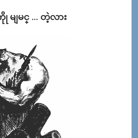
ါကိုု မျမင္ … တဲ့လား