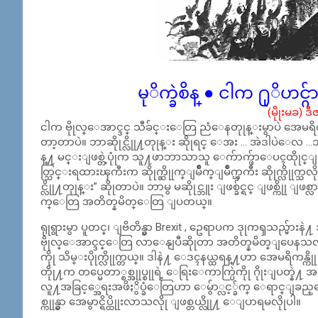
မုိက္ခဲစိန္ ● ငါက ႐ုိဟင္ဂ်
(မိုုးမခ) ဒ
ငါက ဗိုုလ္ေအာင္ဒင္ သီခ်င္းေတြ ညံေနတုုန္းမွာပဲ အ
တာ့တာပဲ။ ဘာဆိုုင္လိုု႔တုုန္း ဆိုုရင္ ေအး … အဲဒါပဲေလ …ဘ
န္႔ မင္းျဖစ္တဲ့ပုုံက သူ႔ဖာဘာသာသူ ေက်ာက္ဖ်ာေပၚထိုုင္ျပ
တ္သြင္းရထားၾကီးက ဆိုုက္ဆိုုက္ျမိဳက္ျမိဳက္ၾကီး ဆိုုက္လိုုက္သ
င္လိုု႔တုုန္း” ဆိုုတာပဲ။ ဘာမွ မဆိုုင္ဘူး ျဖစ္ခ်င္ရင္ ျဖစ္ကိ
က္ေတြ အတိတ္နမိတ္ေတြ ျပတယ္။
ရုုရွားမွာ ပူတင္၊ ျဗိတိန္မွာ Brexit , ဥေရာပက ဒုုကၡသည္မ်ား
ဗိုုလ္ေအာင္ဒင္ေတြ လာေနျပီဆိုုတာ အတိတ္နမိတ္ျပေနသလို
ကိုု သိမ္းပိုုက္လိုုက္တယ္။ ဒါနဲ႔ ေဒၚနယ္ထရန္႔ဟာ အေမရိကန္ကို
တိုု႔က တပ္မေတာ္စစ္အုုပ္စုုရဲ့ ေရြးေကာက္ပြဲကိုု ဂိုုးျပတ္နဲ႔ အ
လူ႔အခြင့္အေရးအဖိႏွိပ္ခံေတြဟာ ေမွ်ာ္လင့္ခ်က္ ေရာင္
စ္ကုုန္မွာ အေမွာင္ရိပ္ထိုုးလာသလိုု ျဖစ္တယ္လိုု႔ ေျပာရမလိုုပါ။