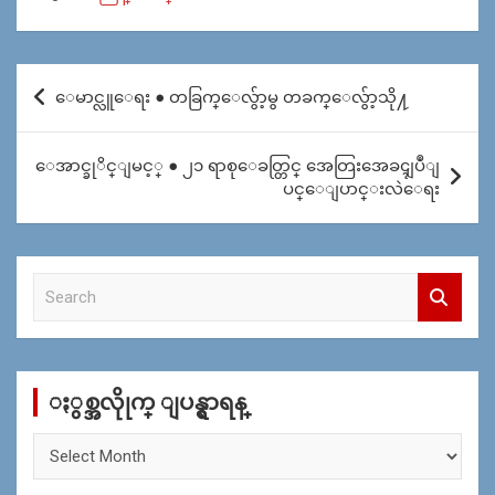
Post
ေမာင္လူေရး ● တခြက္ေလွ်ာ့မွ တခက္ေလွ်ာ့သို႔
navigation
ေအာင္ခုိင္ျမင့္ ● ၂၁ ရာစုေခတ္တြင္ အေတြးအေခၚျပဳျ
ပင္ေျပာင္းလဲေရး
S
e
a
r
c
ႏွစ္အလိုုက္ ျပန္ရွာရန္
h
ႏွ
စ္
အ