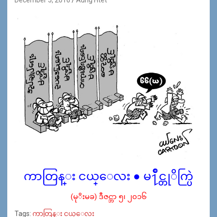
ကာတြန္း ငယ္ေလး ● မ႑ိဳင္တုိက္ပြဲ
(မုိးမခ) ဒီဇင္ဘာ ၅၊ ၂၀၁၆
Tags:
ကာတြန္း ငယ္ေလး