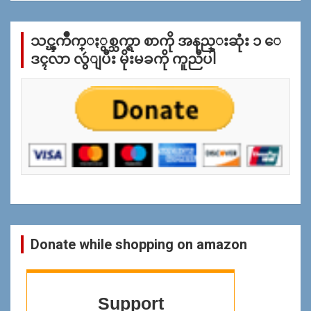
လိုု
က္
သင္ၾကိဳက္ႏွစ္သက္ရာ စာကို အနည္းဆုံး ၁ ေ
ျ
ပ
ဒၚလာ လွဴျပီး မိုးမခကို ကူညီပါ
န္
ရွာ
ရန္
Donate while shopping on amazon