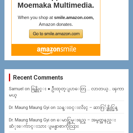
Recent Comments
Samuel
on
ခြန္ဆိုင္း ● ဦးထုတ္ျပာေတြ … လာတယ္… ၾကာ
မယ္
Dr. Maung Maung Gyi
on
သန္း၀င္းလိႈင္ – ဆာဂြ်န္ဆိုင္မြန္
Dr. Maung Maung Gyi
on
ေမာင္စြမ္းရည္ – အမွတ္အနည္း
ဆံုးေက်ာင္းသား ျမန္မာစာကိုသြား