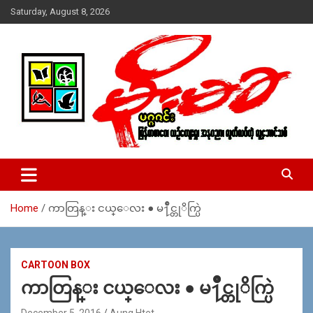
Skip
Saturday, August 8, 2026
to
content
USA – editors @ moemaka.net ((510) 854-6501)။ ရန္ကုန္ ဆက္သြ
MoeMaKa Burmese News &
ယ္ေရး – အမွတ္ ၂၅၄၊ ပထပ္၊ လမ္း ၄၀၊ ေက်ာက္တံတား၊ ရန္ကုန္။
Media
(ဖုုံး – ၀၉ ၂၅၂ ၂၄၉ ၀၉၄ ၊ ၀၉ ၄၂၁ ၇၄၃ ၇၅၃ ၊ ၀၉ ၅၀၄ ၁၀ ၅၈) ျ
ဖန္႔ခ်ိေရး – ဆိပ္ကမ္းသာစာေပ – အမွတ္ ၁၃ / ၃၈ လမ္း။ ပလာ
Home
ကာတြန္း ငယ္ေလး ● မ႑ိဳင္တုိက္ပြဲ
ဇာေစ်းသစ္ ။ ၀၉ ၇၈၆၈၃၇ ၃၀၅ / ၀၉ ၉၆၃၆၉၉၈၃၄
CARTOON BOX
ကာတြန္း ငယ္ေလး ● မ႑ိဳင္တုိက္ပြဲ
December 5, 2016
Aung Htet