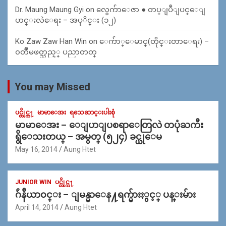
Dr. Maung Maung Gyi
on
လွေက်ာေဇာ ● တပ္ျပဳျပင္ေျ
ပာင္းလဲေရး – အပုိင္း (၁၂)
Ko Zaw Zaw Han Win
on
ေက်ာ္ေမာင္(တိုင္းတာေရး) –
၀တၳဳမဖတ္သည့္ ပညာတတ္
You may Missed
ပင္တိုင္က႑
မာမာေအး
ရသေဆာင္းပါးစုံ
မာမာေအး – ေျပာျပစရာေတြလဲ တပုံႀကီး
ရွိေသးတယ္ – အမွတ္ (၅၂၄) ခင္ယုေမ
May 16, 2014
Aung Htet
JUNIOR WIN
ပင္တိုင္က႑
ဂ်ဴနီယာ၀င္း – ျမန္မာေန႔ရက္မ်ားႏွင့္ ပန္းမ်ား
April 14, 2014
Aung Htet